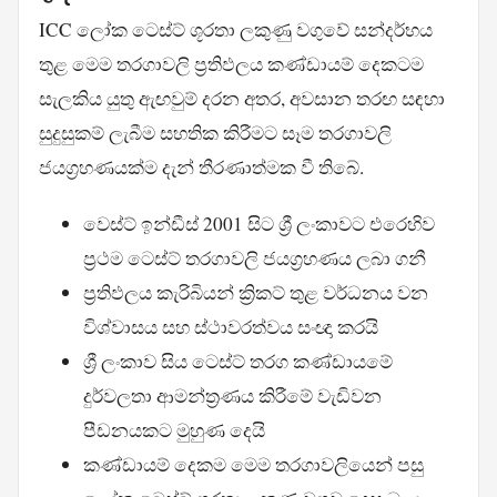
ICC ලෝක ටෙස්ට් ශූරතා ලකුණු වගුවේ සන්දර්භය
තුළ මෙම තරගාවලි ප්‍රතිඵලය කණ්ඩායම් දෙකටම
සැලකිය යුතු ඇඟවුම් දරන අතර, අවසාන තරඟ සඳහා
සුදුසුකම් ලැබීම සහතික කිරීමට සෑම තරගාවලි
ජයග්‍රහණයක්ම දැන් තීරණාත්මක වී තිබේ.
වෙස්ට් ඉන්ඩීස් 2001 සිට ශ්‍රී ලංකාවට එරෙහිව
ප්‍රථම ටෙස්ට් තරගාවලි ජයග්‍රහණය ලබා ගනී
ප්‍රතිඵලය කැරිබියන් ක්‍රිකට් තුළ වර්ධනය වන
විශ්වාසය සහ ස්ථාවරත්වය සංඥා කරයි
ශ්‍රී ලංකාව සිය ටෙස්ට් තරග කණ්ඩායමේ
දුර්වලතා ආමන්ත්‍රණය කිරීමේ වැඩිවන
පීඩනයකට මුහුණ දෙයි
කණ්ඩායම් දෙකම මෙම තරගාවලියෙන් පසු