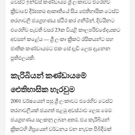
වෙස්ට් ඉන්ඩීස් කණ්ඩායම ශ්‍රී ලංකාවට එරෙහිව
ක්‍රීඩාවේ දීර්ඝතම ආකෘතියේ සිය ඓතිහාසික ටෙස්ට්
තරගාවලි ජයග්‍රහණය ස්ථිර කර ගනිමින්, දිවයිනට
එරෙහිව පැවති වසර 23ක වියළි කාලපරිච්ඡේදයකට
අවසන් කළේය — ශ්‍රී ලංකා ක්‍රිකට් රසිකයන්ට සහ
ජාතික කණ්ඩායමට එක සේ දැඩි ලෙස දැනෙන
ප්‍රතිඵලයකි.
කැරිබියන් කණ්ඩායමේ
ඓතිහාසික හැරවුම
2001 වර්ෂයෙන් පසු ශ්‍රී ලංකාවට එරෙහිව ටෙස්ට්
තරගාවලියක් ජයගත් පළමු අවස්ථාව ලෙස මෙම
ජයග්‍රහණය සලකනු ලබන අතර, එය කැරිබියන්
ක්‍රිකට්හි ශීඝ්‍රයෙන් වර්ධනය වන නැවත පිබිදීමක්