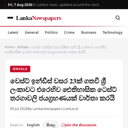
Fri, 7 Aug 2026
Sri Lanka’s news, updated around the clock
Lanka
Newspapers
Latest
General
Politics
Crime
Business
Technology
Home
›
Sinhala
›
වෙස්ට් ඉන්ඩීස් වසර 23ක් ගතවී ශ්‍රී ලංකාවට එරෙහිව
ඓතිහාසික ටෙස්ට් තරගාවලි ජයග්‍රහණයක් වාර්තා කරයි
SINHALA
වෙස්ට් ඉන්ඩීස් වසර 23ක් ගතවී ශ්‍රී
ලංකාවට එරෙහිව ඓතිහාසික ටෙස්ට්
තරගාවලි ජයග්‍රහණයක් වාර්තා කරයි
09 Jul 2026
By Lankanewspapers.com
Local
Read in:
English
සිංහල
Join the discussion