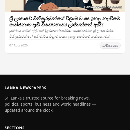
ශ්‍රී ලංකාවේ විනිසුරුවන්ගේ විශ්‍රාම වයස ඉහළ නැංවීමේ
යෝජනාව දැඩි විවේචනයට ලක්වන්නේ ඇයි?
යුක්තිය නමින් ඉදිරිපත් වූ මතභේදාත්මක යෝජනාවක් ශ්‍රී ලංකා රජය
විනිසුරුවන්ගේ අනිවාර්ය විශ්‍රාම වයස ඉහළ නැංවීමේ යෝජනාවක්
ඉදිරිපත් කර ඇත. විසඳීමට නොහැකිව රැඳී ඇති…
07 Aug 2026
Discuss
LANKA NEWSPAPERS
Sri Lanka's trusted source for breaking news,
politics, sports, business and world headlines —
updated around the clock.
SECTIONS