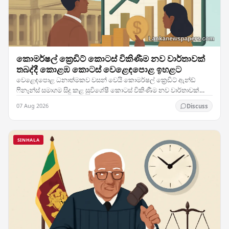
කොමර්ෂල් ක්‍රෙඩිට් කොටස් විකිණීම නව වාර්තාවක්
තබද්දී කොළඹ කොටස් වෙළෙඳපොළ ඉහළට
වෙළෙඳපොළ ධනාත්මකව වසන් වෙයි කොමර්ෂල් ක්‍රෙඩිට් ඇන්ඩ්
ෆිනෑන්ස් සමාගම සිදු කළ සුවිශේෂී කොටස් විකිණීම නව වාර්තාවක්
තබමින් ශ්‍රී ලංකා කොටස් වෙළෙඳාමට උද්දීපනයක් ලබා…
07 Aug 2026
Discuss
SINHALA