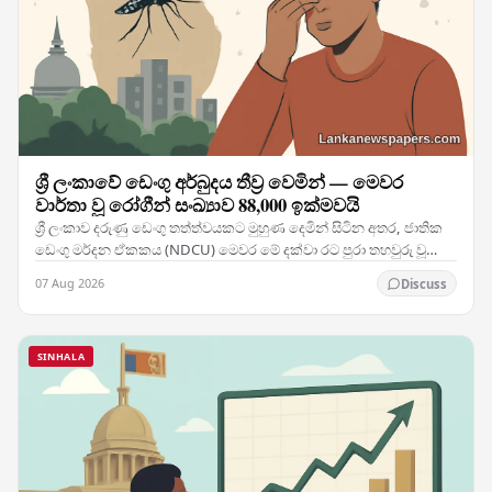
ශ්‍රී ලංකාවේ ඩෙංගු අර්බුදය තීව්‍ර වෙමින් — මෙවර
වාර්තා වූ රෝගීන් සංඛ්‍යාව 88,000 ඉක්මවයි
ශ්‍රී ලංකාව දරුණු ඩෙංගු තත්ත්වයකට මුහුණ දෙමින් සිටින අතර, ජාතික
ඩෙංගු මර්දන ඒකකය (NDCU) මෙවර මේ දක්වා රට පුරා තහවුරු වූ
රෝගීන් 88,088 දෙනෙකු සහ මරණ 63ක් වාර්තා…
07 Aug 2026
Discuss
SINHALA