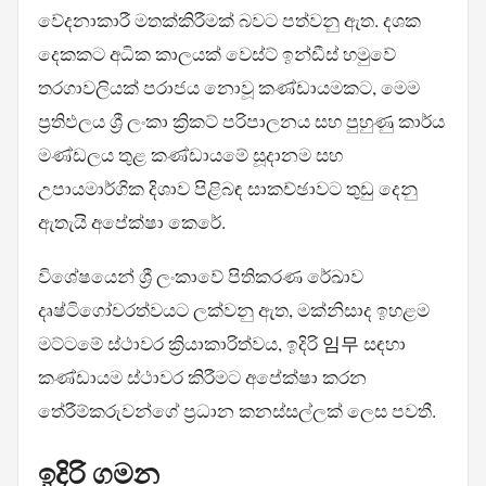
වේදනාකාරී මතක්කිරීමක් බවට පත්වනු ඇත. දශක
දෙකකට අධික කාලයක් වෙස්ට් ඉන්ඩීස් හමුවේ
තරගාවලියක් පරාජය නොවූ කණ්ඩායමකට, මෙම
ප්‍රතිඵලය ශ්‍රී ලංකා ක්‍රිකට් පරිපාලනය සහ පුහුණු කාර්ය
මණ්ඩලය තුළ කණ්ඩායමේ සූදානම සහ
උපායමාර්ගික දිශාව පිළිබඳ සාකච්ඡාවට තුඩු දෙනු
ඇතැයි අපේක්ෂා කෙරේ.
විශේෂයෙන් ශ්‍රී ලංකාවේ පිතිකරණ රේඛාව
දෘෂ්ටිගෝචරත්වයට ලක්වනු ඇත, මක්නිසාද ඉහළම
මට්ටමේ ස්ථාවර ක්‍රියාකාරිත්වය, ඉදිරි 임무 සඳහා
කණ්ඩායම ස්ථාවර කිරීමට අපේක්ෂා කරන
තේරීම්කරුවන්ගේ ප්‍රධාන කනස්සල්ලක් ලෙස පවතී.
ඉදිරි ගමන