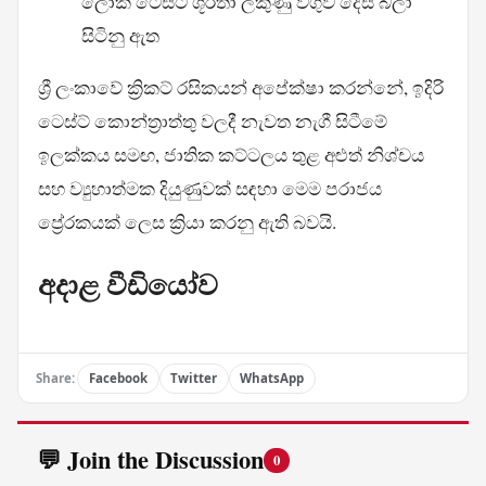
ලෝක ටෙස්ට් ශූරතා ලකුණු වගුව දෙස බලා
සිටිනු ඇත
ශ්‍රී ලංකාවේ ක්‍රිකට් රසිකයන් අපේක්ෂා කරන්නේ, ඉදිරි
ටෙස්ට් කොන්ත්‍රාත්තු වලදී නැවත නැගී සිටීමේ
ඉලක්කය සමඟ, ජාතික කට්ටලය තුළ අළුත් නිශ්චය
සහ ව්‍යුහාත්මක දියුණුවක් සඳහා මෙම පරාජය
ප්‍රේරකයක් ලෙස ක්‍රියා කරනු ඇති බවයි.
අදාළ වීඩියෝව
Share:
Facebook
Twitter
WhatsApp
💬 Join the Discussion
0