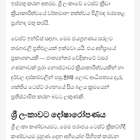
ඉස්මතු කරන අතරම, ශ්‍රී ලංකාවේ ටෙස්ට් ක්‍රීඩා
ක්‍රියාකාරිත්වයේ වර්තමාන තත්ත්වය පිළිබඳ බරපතළ
ප්‍රශ්නද මතු කරයි.
වෙස්ට් ඉන්ඩීස් සඳහා, මෙම ජයග්‍රහණය සරලව
තරගාවලි ප්‍රතිඵලයක් ඉක්මවා යයි. එය අභිප්‍රායේ
ප්‍රකාශනයකි — ජාත්‍යන්තර වේදිකාවේ වසර
ගණනාවක් පුරා නොස්ථාවර ක්‍රියාකාරිත්වයකින් හා
දුර්වල දස්කම්වලින් පසු,한때 ලොව ආධිපත්‍යය දැරූ
ශක්තිය ටෙස්ට් රංගනයේ සිය බලය ක්‍රමයෙන්
ප්‍රතිස්ථාපිත කරන බවට ලකුණකි.
ශ්‍රී ලංකාවට දෝෂාරෝපණය
ශ්‍රී ලංකා කණ්ඩායමට, මෙම පරාජය ටෙස්ට් ක්‍රිකට්හිදී
කණ්ඩායම මුහුණ දෙන අභියෝග සිහිපත් කරවන