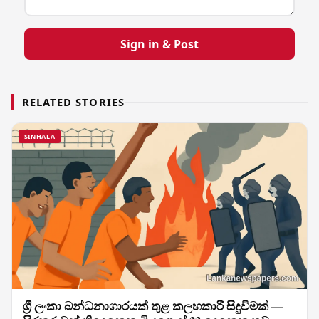
Sign in & Post
RELATED STORIES
SINHALA
ශ්‍රී ලංකා බන්ධනාගාරයක් තුළ කලහකාරී සිදුවීමක් —