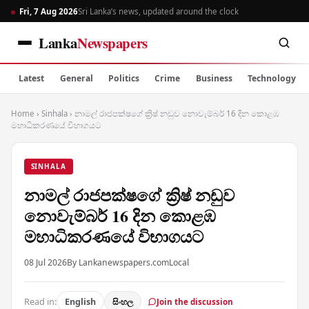
Fri, 7 Aug 2026
Sri Lanka’s news, updated around the clock
Lanka
Newspapers
Latest
General
Politics
Crime
Business
Technology
Home
›
Sinhala
›
නාමල් රාජපක්ෂගේ ක්‍රිෂ් නඩුව නොවැම්බර් 16 දින කොළඹ
මහාධිකරණයේ විභාගයට
SINHALA
නාමල් රාජපක්ෂගේ ක්‍රිෂ් නඩුව
නොවැම්බර් 16 දින කොළඹ
මහාධිකරණයේ විභාගයට
08 Jul 2026
By Lankanewspapers.com
Local
Read in:
English
සිංහල
Join the discussion