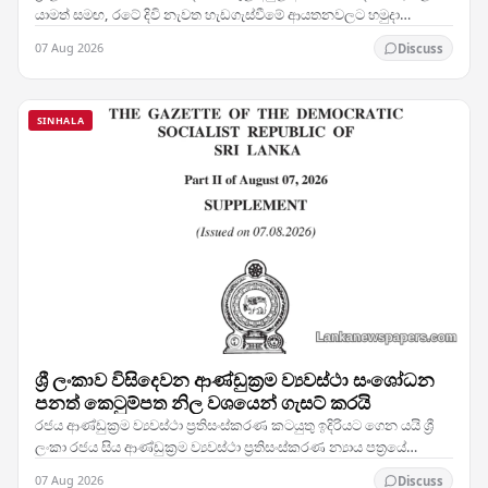
යාමත් සමඟ, රටේ දිවි නැවත හැඩගැස්වීමේ ආයතනවලට හමුදා
සෙබළුන් යෙදවීමට බලධාරීන් තීරණය කර ඇති බව…
07 Aug 2026
Discuss
SINHALA
ශ්‍රී ලංකාව විසිදෙවන ආණ්ඩුක්‍රම ව්‍යවස්ථා සංශෝධන
පනත් කෙටුම්පත නිල වශයෙන් ගැසට් කරයි
රජය ආණ්ඩුක්‍රම ව්‍යවස්ථා ප්‍රතිසංස්කරණ කටයුතු ඉදිරියට ගෙන යයි ශ්‍රී
ලංකා රජය සිය ආණ්ඩුක්‍රම ව්‍යවස්ථා ප්‍රතිසංස්කරණ න්‍යාය පත්‍රයේ
තීරණාත්මක පියවරක් තබමින්,…
07 Aug 2026
Discuss