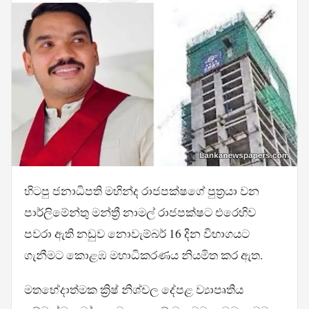
හිටපු ජනාධිපති මහින්ද රාජපක්ෂගේ පුත්‍රයා වන
පාර්ලිමේන්තු මන්ත්‍රී නාමල් රාජපක්ෂට එරෙහිව
පවරා ඇති නඩුව නොවැම්බර් 16 දින විභාගයට
ගැනීමට කොළඹ මහාධිකරණය නියමිත කර ඇත.
මතභේදාත්මක ක්‍රිෂ් නිශ්චල දේපළ ව්‍යාපෘතිය