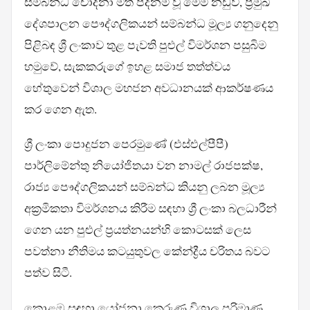
සම්බන්ධ චෝදනා මත පදනම් වූ මෙම නඩුව, ප්‍රමුඛ
දේශපාලන පෞද්ගලිකයන් සම්බන්ධ මූල්‍ය ගනුදෙනු
පිළිබඳ ශ්‍රී ලංකාව තුළ පැවති පුළුල් විමර්ශන පසුබිම
හමුවේ, සැකකරුගේ ඉහළ සමාජ තත්ත්වය
හේතුවෙන් විශාල මහජන අවධානයක් ආකර්ෂණය
කර ගෙන ඇත.
ශ්‍රී ලංකා පොදුජන පෙරමුණේ (එස්එල්පීපී)
පාර්ලිමේන්තු නියෝජිතයා වන නාමල් රාජපක්ෂ,
රාජ්‍ය පෞද්ගලිකයන් සම්බන්ධ කියනු ලබන මූල්‍ය
අක්‍රමිකතා විමර්ශනය කිරීම සඳහා ශ්‍රී ලංකා බලධාරීන්
ගෙන යන පුළුල් ප්‍රයත්නයන්හි කොටසක් ලෙස
පවත්නා නීතිමය කටයුතුවල කේන්ද්‍රීය චරිතය බවට
පත්ව සිටී.
කොළඹ සඳහා යෝජනා කෙරුණු විශාල පරිමාණ