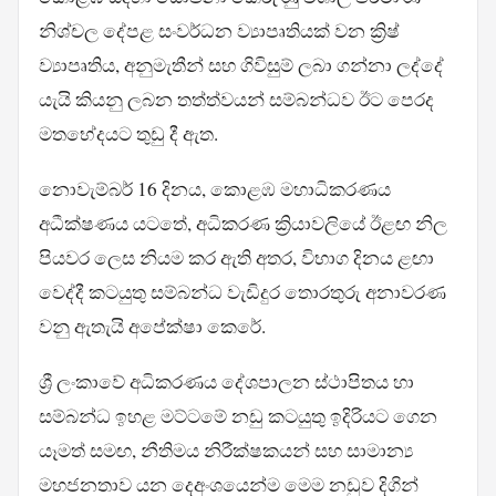
නිශ්චල දේපළ සංවර්ධන ව්‍යාපෘතියක් වන ක්‍රිෂ්
ව්‍යාපෘතිය, අනුමැතීන් සහ ගිවිසුම් ලබා ගන්නා ලද්දේ
යැයි කියනු ලබන තත්ත්වයන් සම්බන්ධව ඊට පෙරද
මතභේදයට තුඩු දී ඇත.
නොවැම්බර් 16 දිනය, කොළඹ මහාධිකරණය
අධීක්ෂණය යටතේ, අධිකරණ ක්‍රියාවලියේ ඊළඟ නිල
පියවර ලෙස නියම කර ඇති අතර, විභාග දිනය ළඟා
වෙද්දී කටයුතු සම්බන්ධ වැඩිදුර තොරතුරු අනාවරණ
වනු ඇතැයි අපේක්ෂා කෙරේ.
ශ්‍රී ලංකාවේ අධිකරණය දේශපාලන ස්ථාපිතය හා
සම්බන්ධ ඉහළ මට්ටමේ නඩු කටයුතු ඉදිරියට ගෙන
යෑමත් සමඟ, නීතිමය නිරීක්ෂකයන් සහ සාමාන්‍ය
මහජනතාව යන දෙඅංශයෙන්ම මෙම නඩුව දිගින්