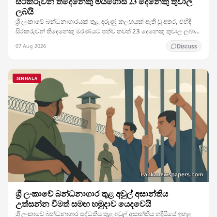
සිරකරුවන් තිදෙනෙකු මියගොස් 23 දෙනෙකු තුවාල
ලබයි
ශ්‍රී ලංකාවේ බන්ධනාගාරයක් තුළ දරුණු කලහයක් ඇති වූ අතර, එහිදී
සිරකරුවන් තිදෙනෙකු මරණයට පත්ව තවත් 23 දෙනෙකු තුවාල ලබා
ඇති මෙම සිදුවීම රටේ බන්ධනාගාර ක්‍රමය පිළිබඳ…
07 Aug 2026
Discuss
SINHALA
ශ්‍රී ලංකාවේ බන්ධනාගාර තුළ අවුල් අසාන්තිය
උත්සන්න වීමත් සමඟ හමුදාව යෙදවෙයි
ශ්‍රී ලංකාවේ බන්ධනාගාර පද්ධතිය තුළ අවුල් අසාන්තිය හදිසියේ ඉහළ