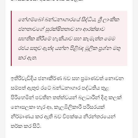
නේගම්බෝ බන්ධනාගාරයේ සිද්ධිය, ශ්‍රී ලාංකික
ජනතාවගේ සුරක්ෂිතතාව හා ආරක්ෂාව
සහතික කිරීමේ හැකියාව සහ කැමැත්ත මෙම
රජය සතුව ඇත්ද යන්න පිළිබඳ මූලික ප්‍රශ්න මතු
කර ඇත.
ඉතිරිවැඩිදිය ජනාකීර්ණ බව සහ ප්‍රමාණවත් නොවන
සම්පත් ඇතුළු රටේ බන්ධනාගාර පද්ධතිය තුළ
පිරිහෙමින් පවතින තත්ත්වයන් බලධාරීන් දිගු කලක්
නොසලකා හැර ආ, කැලඹිලිකාරී පරිසරයක්
නිර්මාණය කර ඇති බව විපක්ෂය නිරන්තරයෙන්
තර්ක කර සිටී.