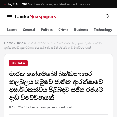
Fri, 7 Aug 2026
Sri Lanka’s news, updated around the clock
Lanka
Newspapers
Latest
General
Politics
Crime
Business
Technology
Home
›
Sinhala
›
මාරක නේගම්බෝ බන්ධනාගාර කලබලය හමුවේ ජාතික
ආරක්ෂාවේ අසාර්ථකත්වය පිළිබඳව සජිත් රජයට දැඩි විවේචනයක්
SINHALA
මාරක නේගම්බෝ බන්ධනාගාර
කලබලය හමුවේ ජාතික ආරක්ෂාවේ
අසාර්ථකත්වය පිළිබඳව සජිත් රජයට
දැඩි විවේචනයක්
07 Jul 2026
By Lankanewspapers.com
Local