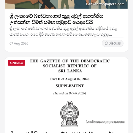
ශ්‍රී ලංකාවේ බන්ධනාගාර තුළ අවුල් අසාන්තිය
උත්සන්න වීමත් සමඟ හමුදාව යෙදවෙයි
ශ්‍රී ලංකාවේ බන්ධනාගාර පද්ධතිය තුළ අවුල් අසාන්තිය හදිසියේ ඉහළ
යාමත් සමඟ, රටේ දිවි නැවත හැඩගැස්වීමේ ආයතනවලට හමුදා
සෙබළුන් යෙදවීමට බලධාරීන් තීරණය කර ඇති බව…
07 Aug 2026
Discuss
SINHALA