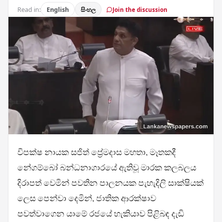
Read in:
English
සිංහල
Join the discussion
විපක්ෂ නායක සජිත් ප්‍රේමදාස මහතා, මෑතකදී
නේගම්බෝ බන්ධනාගාරයේ ඇතිවූ මාරක කලබලය
දිරාපත් වෙමින් පවතින පාලනයක පැහැදිලි සාක්ෂියක්
ලෙස පෙන්වා දෙමින්, ජාතික ආරක්ෂාව
පවත්වාගෙන යාමේ රජයේ හැකියාව පිළිබඳ දැඩි