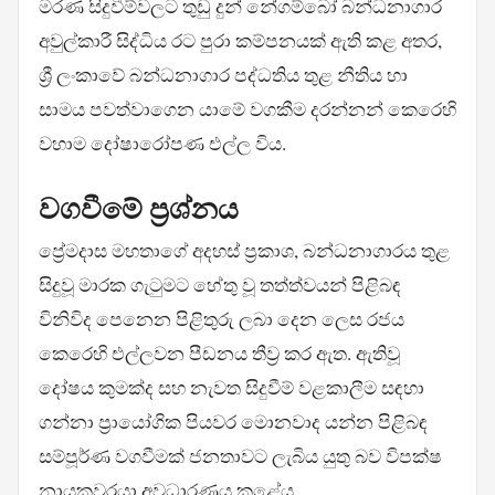
මරණ සිදුවීම්වලට තුඩු දුන් නේගම්බෝ බන්ධනාගාර
අවුල්කාරී සිද්ධිය රට පුරා කම්පනයක් ඇති කළ අතර,
ශ්‍රී ලංකාවේ බන්ධනාගාර පද්ධතිය තුළ නීතිය හා
සාමය පවත්වාගෙන යාමේ වගකීම දරන්නන් කෙරෙහි
වහාම දෝෂාරෝපණ එල්ල විය.
වගවීමේ ප්‍රශ්නය
ප්‍රේමදාස මහතාගේ අදහස් ප්‍රකාශ, බන්ධනාගාරය තුළ
සිදුවූ මාරක ගැටුමට හේතු වූ තත්ත්වයන් පිළිබඳ
විනිවිද පෙනෙන පිළිතුරු ලබා දෙන ලෙස රජය
කෙරෙහි එල්ලවන පීඩනය තීව්‍ර කර ඇත. ඇතිවූ
දෝෂය කුමක්ද සහ නැවත සිදුවීම් වළකාලීම සඳහා
ගන්නා ප්‍රායෝගික පියවර මොනවාද යන්න පිළිබඳ
සම්පූර්ණ වගවීමක් ජනතාවට ලැබිය යුතු බව විපක්ෂ
නායකවරයා අවධාරණය කළේය.