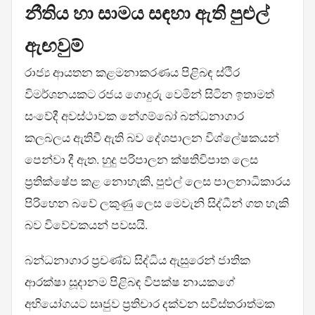
නීතිය හා සාමය සඳහා ඇති පුළුල්
ඇඟවුම්
රාජ්‍ය ආයතන කළමනාකරණය පිළිබඳ ස්ථිර
විමර්ශනයකට රජය ගොදුරු වෙමින් සිටින ඉතාමත්
සංවේදී අවස්ථාවක නේගම්බෝ බන්ධනාගාර
කලබලය ඇතිවී ඇති බව දේශපාලන විශ්ලේෂකයන්
පෙන්වා දී ඇත. හුදු පරිපාලන ක්ෂතිවිපාත ලෙස
ප්‍රතික්ෂේප කළ නොහැකි, පුළුල් ලෙස පාලනාධිකාරය
පිරිහෙන බවේ ලකුණු ලෙස මෙවැනි සිද්ධීන් ගත හැකි
බව විවේචකයන් පවසයි.
බන්ධනාගාර ප්‍රචණ්ඩ සිද්ධිය ඇසුරෙන් ජාතික
ආරක්ෂා සූදානම පිළිබඳ විපක්ෂ නායකගේ
අභියෝගයට සෘජුව ප්‍රතිචාර දක්වන සවිස්තරාත්මක