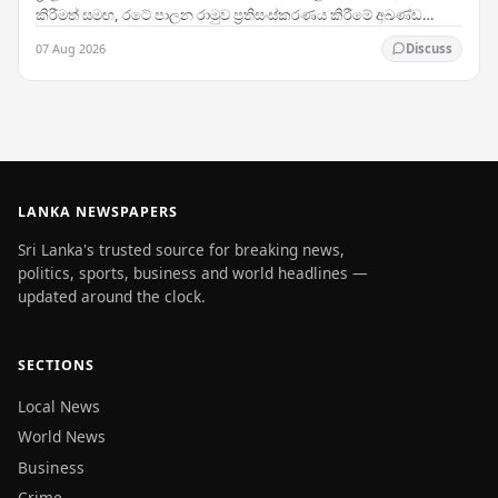
කිරීමත් සමඟ, රටේ පාලන රාමුව ප්‍රතිසංස්කරණය කිරීමේ අඛණ්ඩ
ප්‍රයත්නයන්හි ඉතා වැදගත් සන්ධිස්ථානයක් සනිටුහන්…
07 Aug 2026
Discuss
LANKA NEWSPAPERS
Sri Lanka's trusted source for breaking news,
politics, sports, business and world headlines —
updated around the clock.
SECTIONS
Local News
World News
Business
Crime