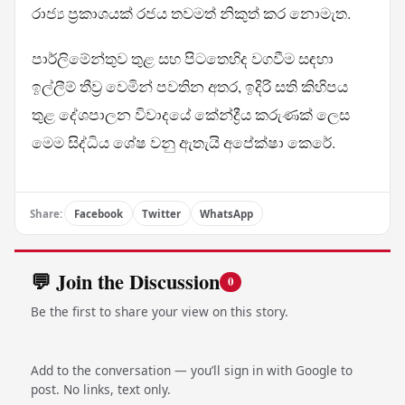
රාජ්‍ය ප්‍රකාශයක් රජය තවමත් නිකුත් කර නොමැත.
පාර්ලිමේන්තුව තුළ සහ පිටතෙහිද වගවීම සඳහා
ඉල්ලීම් තීව්‍ර වෙමින් පවතින අතර, ඉදිරි සති කිහිපය
තුළ දේශපාලන විවාදයේ කේන්ද්‍රීය කරුණක් ලෙස
මෙම සිද්ධිය ශේෂ වනු ඇතැයි අපේක්ෂා කෙරේ.
Share:
Facebook
Twitter
WhatsApp
💬 Join the Discussion
0
Be the first to share your view on this story.
Add to the conversation — you’ll sign in with Google to
post. No links, text only.