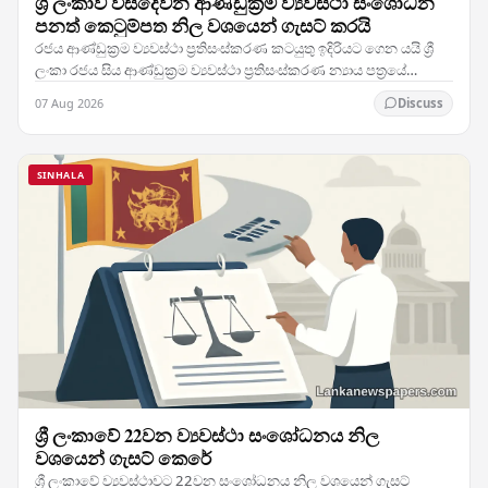
ශ්‍රී ලංකාව විසිදෙවන ආණ්ඩුක්‍රම ව්‍යවස්ථා සංශෝධන
පනත් කෙටුම්පත නිල වශයෙන් ගැසට් කරයි
රජය ආණ්ඩුක්‍රම ව්‍යවස්ථා ප්‍රතිසංස්කරණ කටයුතු ඉදිරියට ගෙන යයි ශ්‍රී
ලංකා රජය සිය ආණ්ඩුක්‍රම ව්‍යවස්ථා ප්‍රතිසංස්කරණ න්‍යාය පත්‍රයේ
තීරණාත්මක පියවරක් තබමින්,…
07 Aug 2026
Discuss
SINHALA
ශ්‍රී ලංකාවේ 22වන ව්‍යවස්ථා සංශෝධනය නිල
වශයෙන් ගැසට් කෙරේ
ශ්‍රී ලංකාවේ ව්‍යවස්ථාවට 22වන සංශෝධනය නිල වශයෙන් ගැසට්