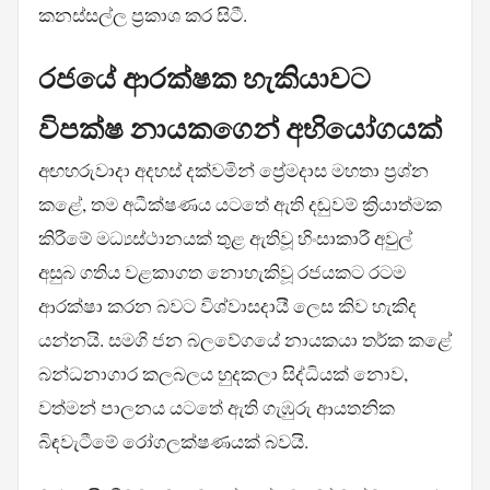
කනස්සල්ල ප්‍රකාශ කර සිටී.
රජයේ ආරක්ෂක හැකියාවට
විපක්ෂ නායකගෙන් අභියෝගයක්
අඟහරුවාදා අදහස් දක්වමින් ප්‍රේමදාස මහතා ප්‍රශ්න
කළේ, තම අධීක්ෂණය යටතේ ඇති දඬුවම් ක්‍රියාත්මක
කිරීමේ මධ්‍යස්ථානයක් තුළ ඇතිවූ හිංසාකාරී අවුල්
අසුබ ගතිය වළකාගත නොහැකිවූ රජයකට රටම
ආරක්ෂා කරන බවට විශ්වාසදායී ලෙස කිව හැකිද
යන්නයි. සමගි ජන බලවේගයේ නායකයා තර්ක කළේ
බන්ධනාගාර කලබලය හුදකලා සිද්ධියක් නොව,
වත්මන් පාලනය යටතේ ඇති ගැඹුරු ආයතනික
බිඳවැටීමේ රෝගලක්ෂණයක් බවයි.