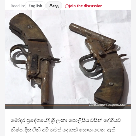
Read in:
English
සිංහල
Join the discussion
මෝදර ප්‍රදේශයේදී ශ්‍රී ලංකා පොලිසිය විසින් දේශීයව
නිෂ්පාදිත ගිනි අවි තවත් දෙකක් සොයාගෙන ඇති