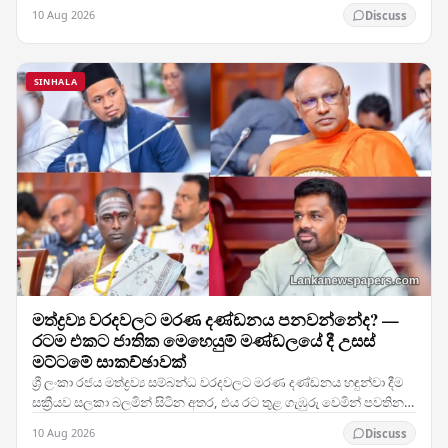
හදිසි ඉවත් කිරීම් රැසකට හේතු විය.…
10 Aug 2026
Discuss
SINHALA
මත්ද්‍රව්‍ය වරදවලට මරණ දණ්ඩනය පනවන්නේද? —
රටම එකට ජාතික මෙහෙයුම් මණ්ඩලයේ දී උසස්
මට්ටමේ සාකච්ඡාවක්
ශ්‍රී ලංකා රජය මත්ද්‍රව්‍ය සම්බන්ධ වරදවලට මරණ දණ්ඩනය හඳුන්වා දීම
සක්‍රීයව සලකා බලමින් සිටින අතර, එය රට තුළ ගැඹුරු වෙමින් පවතින
මත්ද්‍රව්‍ය අර්බුදයට එරෙහිව ගනු…
10 Aug 2026
Discuss