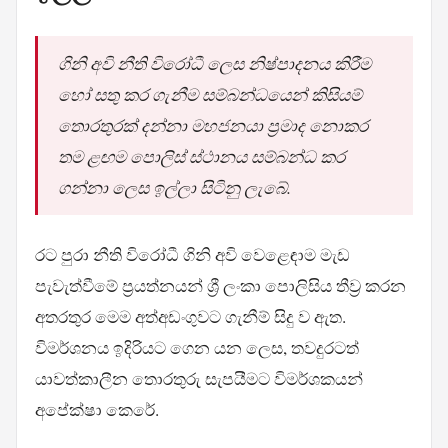
ගිනි අවි නීති විරෝධී ලෙස නිෂ්පාදනය කිරීම
හෝ සතු කර ගැනීම සම්බන්ධයෙන් කිසියම්
තොරතුරක් දන්නා මහජනයා ප්‍රමාද නොකර
තම ළඟම පොලිස් ස්ථානය සම්බන්ධ කර
ගන්නා ලෙස ඉල්ලා සිටිනු ලැබේ.
රට පුරා නීති විරෝධී ගිනි අවි වෙළෙඳාම මැඩ
පැවැත්වීමේ ප්‍රයත්නයන් ශ්‍රී ලංකා පොලිසිය තීව්‍ර කරන
අතරතුර මෙම අත්අඩංගුවට ගැනීම් සිදු ව ඇත.
විමර්ශනය ඉදිරියට ගෙන යන ලෙස, තවදුරටත්
යාවත්කාලීන තොරතුරු සැපයීමට විමර්ශකයන්
අපේක්ෂා කෙරේ.