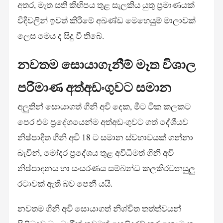
අතර, මෑත සති කිහිපය තුළ සැලකිය යුතු ප්‍රමාණයක්
වීදිවලින් ඉවත් කිරීමේ අඛණ්ඩ මෙහෙයුම් මාලාවක්
ලෙස මෙය ද සිදු වී තිබේ.
නවතම සොයාගැනීම් මෑත විශාල
පරිමාණ අත්අඩංගුවට සමාන
අලුතින් සොයාගත් ගිනි අවි දෙක, මීට ටික කලකට
පෙර එම ප්‍රදේශයෙන්ම අත්අඩංගුවට ගත් දේශීයව
නිෂ්පාදිත ගිනි අවි 18 ට සමාන ස්වභාවයක් ගන්නා
බැවින්, මෝදර ප්‍රදේශය තුළ අවිධිමත් ගිනි අවි
නිෂ්පාදනය හා සංසරණය සම්බන්ධ කලකිරවනසුලු
රටාවක් ඇති බව පෙනී යයි.
නවතම ගිනි අවි සොයාගත් නිශ්චිත තත්ත්වයන්