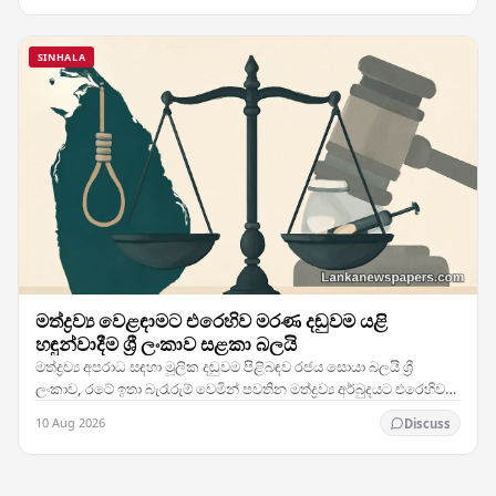
SINHALA
මත්ද්‍රව්‍ය වෙළඳාමට එරෙහිව මරණ දඬුවම යළි
හඳුන්වාදීම ශ්‍රී ලංකාව සළකා බලයි
මත්ද්‍රව්‍ය අපරාධ සඳහා මූලික දඬුවම පිළිබඳව රජය සොයා බලයි ශ්‍රී
ලංකාව, රටේ ඉතා බැරෑරුම් වෙමින් පවතින මත්ද්‍රව්‍ය අර්බුදයට එරෙහිව
දැඩි ක්‍රියාමාර්ග ගනිමින්,…
10 Aug 2026
Discuss