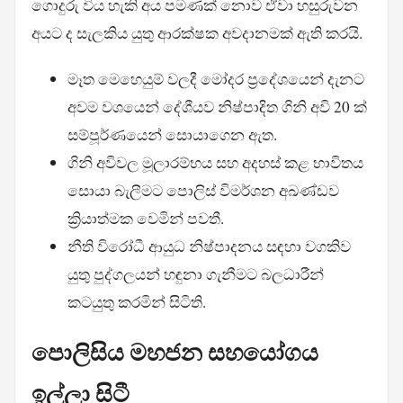
ගොදුරු විය හැකි අය පමණක් නොව ඒවා හසුරුවන
අයට ද සැලකිය යුතු ආරක්ෂක අවදානමක් ඇති කරයි.
මෑත මෙහෙයුම් වලදී මෝදර ප්‍රදේශයෙන් දැනට
අවම වශයෙන් දේශීයව නිෂ්පාදිත ගිනි අවි 20 ක්
සම්පූර්ණයෙන් සොයාගෙන ඇත.
ගිනි අවිවල මූලාරම්භය සහ අදහස් කළ භාවිතය
සොයා බැලීමට පොලිස් විමර්ශන අඛණ්ඩව
ක්‍රියාත්මක වෙමින් පවතී.
නීති විරෝධී ආයුධ නිෂ්පාදනය සඳහා වගකිව
යුතු පුද්ගලයන් හඳුනා ගැනීමට බලධාරීන්
කටයුතු කරමින් සිටිති.
පොලිසිය මහජන සහයෝගය
ඉල්ලා සිටී