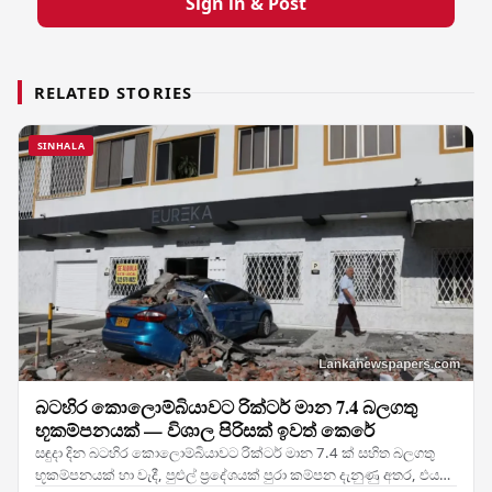
Sign in & Post
RELATED STORIES
SINHALA
බටහිර කොලොම්බියාවට රික්ටර් මාන 7.4 බලගතු
භූකම්පනයක් — විශාල පිරිසක් ඉවත් කෙරේ
සඳුදා දින බටහිර කොලොම්බියාවට රික්ටර් මාන 7.4 ක් සහිත බලගතු
භූකම්පනයක් හා වැදී, පුළුල් ප්‍රදේශයක් පුරා කම්පන දැනුණු අතර, එය