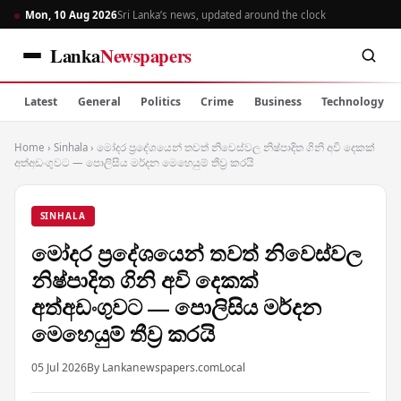
Mon, 10 Aug 2026
Sri Lanka’s news, updated around the clock
Lanka
Newspapers
Latest
General
Politics
Crime
Business
Technology
Home
›
Sinhala
›
මෝදර ප්‍රදේශයෙන් තවත් නිවෙස්වල නිෂ්පාදිත ගිනි අවි දෙකක්
අත්අඩංගුවට — පොලිසිය මර්දන මෙහෙයුම් තීව්‍ර කරයි
SINHALA
මෝදර ප්‍රදේශයෙන් තවත් නිවෙස්වල
නිෂ්පාදිත ගිනි අවි දෙකක්
අත්අඩංගුවට — පොලිසිය මර්දන
මෙහෙයුම් තීව්‍ර කරයි
05 Jul 2026
By Lankanewspapers.com
Local