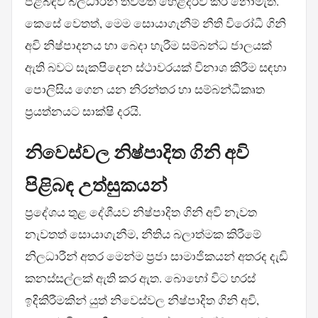
පිළිබඳව බලධාරීන් තවමත් හෙළිදරව් කර නොමැත.
කෙසේ වෙතත්, මෙම සොයාගැනීම් නීති විරෝධී ගිනි
අවි නිෂ්පාදනය හා බෙදා හැරීම සම්බන්ධ ජාලයක්
ඇති බවට සැකපිදෙන ස්ථාවරයක් විනාශ කිරීම සඳහා
පොලිසිය ගෙන යන නිරන්තර හා සම්බන්ධීකෘත
ප්‍රයත්නයට සාක්ෂි දරයි.
නිවෙස්වල නිෂ්පාදිත ගිනි අවි
පිළිබඳ උත්සුකයන්
ප්‍රදේශය තුළ දේශීයව නිෂ්පාදිත ගිනි අවි නැවත
නැවතත් සොයාගැනීම, නීතිය බලාත්මක කිරීමේ
නිලධාරීන් අතර මෙන්ම ප්‍රජා සාමාජිකයන් අතරද දැඩි
කනස්සල්ලක් ඇති කර ඇත. බොහෝ විට හරස්
ඉදිකිරීමකින් යුත් නිවෙස්වල නිෂ්පාදිත ගිනි අවි,