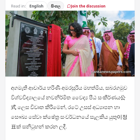
Read in:
English
සිංහල
Join the discussion
අගමැති ආචාර්ය හරිණී අමරසූරිය මහත්මිය, සබරගමුව
විශ්වවිද්‍යාලයේ නවනිර්මිත වෛද්‍ය පීඨ සංකීර්ණය公
式 ලෙස විවෘත කිරීමෙන්, රටේ උසස් අධ්‍යාපන හා
සෞඛ්‍ය සේවා ක්ෂේත්‍ර සංවර්ධනයේ සැලකිය යුතු이정
표ක් සනිටුහන් කරන ලදී.