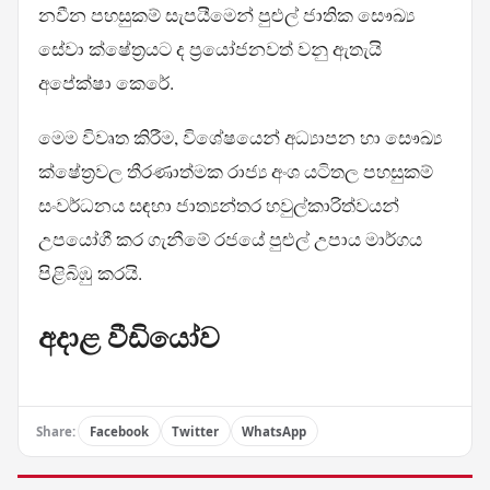
නවීන පහසුකම් සැපයීමෙන් පුළුල් ජාතික සෞඛ්‍ය
සේවා ක්ෂේත්‍රයට ද ප්‍රයෝජනවත් වනු ඇතැයි
අපේක්ෂා කෙරේ.
මෙම විවෘත කිරීම, විශේෂයෙන් අධ්‍යාපන හා සෞඛ්‍ය
ක්ෂේත්‍රවල තීරණාත්මක රාජ්‍ය අංශ යටිතල පහසුකම්
සංවර්ධනය සඳහා ජාත්‍යන්තර හවුල්කාරිත්වයන්
උපයෝගී කර ගැනීමේ රජයේ පුළුල් උපාය මාර්ගය
පිළිබිඹු කරයි.
අදාළ වීඩියෝව
Share:
Facebook
Twitter
WhatsApp