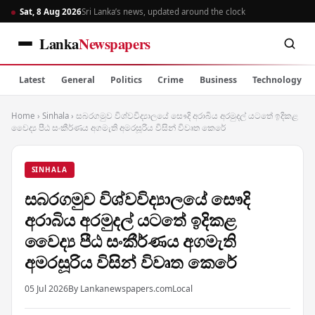
Sat, 8 Aug 2026
Sri Lanka’s news, updated around the clock
Lanka
Newspapers
Latest
General
Politics
Crime
Business
Technology
Home
›
Sinhala
›
සබරගමුව විශ්වවිද්‍යාලයේ සෞදි අරාබිය අරමුදල් යටතේ ඉදිකළ
වෛද්‍ය පීඨ සංකීර්ණය අගමැති අමරසූරිය විසින් විවෘත කෙරේ
SINHALA
සබරගමුව විශ්වවිද්‍යාලයේ සෞදි
අරාබිය අරමුදල් යටතේ ඉදිකළ
වෛද්‍ය පීඨ සංකීර්ණය අගමැති
අමරසූරිය විසින් විවෘත කෙරේ
05 Jul 2026
By Lankanewspapers.com
Local