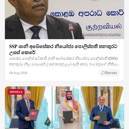
SSP ශානි අබේසේකර නියෝජ්‍ය පොලිස්පති තනතුරට
උසස් කෙරේ
ජ්‍යෙෂ්ඨ පොලිස් අධිකාරී ශානි අබේසේකර නියෝජ්‍ය පොලිස්පති (DIG)
තනතුරට නිල වශයෙන් උසස් කරනු ලැබ ඇති අතර, එය ඔහුගේ නීතිය
ක්‍රියාත්මක කිරීමේ වෘත්තීය ජීවිතයේ සැලකිය…
08 Aug 2026
Discuss
SINHALA