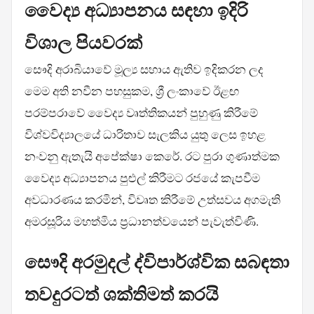
වෛද්‍ය අධ්‍යාපනය සඳහා ඉදිරි
විශාල පියවරක්
සෞදි අරාබියාවේ මූල්‍ය සහාය ඇතිව ඉදිකරන ලද
මෙම අති නවීන පහසුකම, ශ්‍රී ලංකාවේ ඊළඟ
පරම්පරාවේ වෛද්‍ය වෘත්තිකයන් පුහුණු කිරීමේ
විශ්වවිද්‍යාලයේ ධාරිතාව සැලකිය යුතු ලෙස ඉහළ
නංවනු ඇතැයි අපේක්ෂා කෙරේ. රට පුරා ගුණාත්මක
වෛද්‍ය අධ්‍යාපනය පුළුල් කිරීමට රජයේ කැපවීම
අවධාරණය කරමින්, විවෘත කිරීමේ උත්සවය අගමැති
අමරසූරිය මහත්මිය ප්‍රධානත්වයෙන් පැවැත්විණි.
සෞදි අරමුදල් ද්විපාර්ශ්වික සබඳතා
තවදුරටත් ශක්තිමත් කරයි