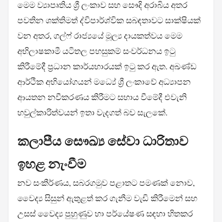
මෙම ව්‍යාපෘතිය ශ්‍රී ලංකාව සහ සෞදි අරාබිය අතර
පවතින ශක්තිමත් ද්විපාර්ශ්වික සබඳතාවට සාක්ෂියක්
වන අතර, ගල්ෆ් රාජ්‍යයේ මූල්‍ය දායකත්වය මෙම
අභිලාෂකාමී යටිතල පහසුකම් සංවර්ධනය ඉටු
කිරීමේදී ප්‍රධාන කාර්යභාරයක් ඉටු කර ඇත. අඛණ්ඩ
ආර්ථික අභියෝගයන් මධ්‍යේ ශ්‍රී ලංකාවේ අධ්‍යාපන
ආයතන නවීකරණය කිරීමට සහාය වීමේදී එවැනි
හවුල්කාරිත්වයන් ඉතා වැදගත් බව සැලකේ.
කලාපීය සෞඛ්‍ය සේවා ධාරිතාව
ඉහළ නැංවීම
නව සංකීර්ණය, සබරගමුව පළාතට පමණක් නොව,
වෛද්‍ය සිසුන් ඇතුළත් කර ගැනීම වැඩි කිරීමෙන් සහ
උසස් වෛද්‍ය පුහුණුව හා පර්යේෂණ සඳහා හිතකර