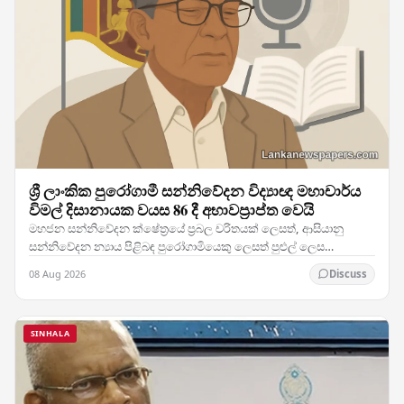
ශ්‍රී ලාංකික පුරෝගාමී සන්නිවේදන විද්‍යාඥ මහාචාර්ය
විමල් දිසානායක වයස 86 දී අභාවප්‍රාප්ත වෙයි
මහජන සන්නිවේදන ක්ෂේත්‍රයේ ප්‍රබල චරිතයක් ලෙසත්, ආසියානු
සන්නිවේදන න්‍යාය පිළිබඳ පුරෝගාමියෙකු ලෙසත් පුළුල් ලෙස
පිළිගැනෙන මහාචාර්ය විමල් දිසානායක, හවායිහිදී වයස…
08 Aug 2026
Discuss
SINHALA