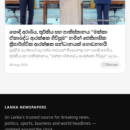
සෞදි අරාබිය, තුර්කිය සහ පාකිස්තානය "මක්කා
ඒකාබද්ධ ආරක්ෂක ගිවිසුම" නමින් ඓතිහාසික
ත්‍රිපාර්ශ්වික ආරක්ෂක සන්ධානයක් ගොඩනඟයි
මුස්ලිම් ලෝකයේ බලවත්ම රාජ්‍යයන් තිදෙනෙකු වන සෞදි අරාබිය,
තුර්කිය සහ පාකිස්තානය, "මක්කා ඒකාබද්ධ ආරක්ෂක ගිවිසුම" ලෙස
හඳුන්වන ත්‍රිපාර්ශ්වික ආරක්ෂක සම්මුතියකට…
08 Aug 2026
Discuss
LANKA NEWSPAPERS
Sri Lanka's trusted source for breaking news,
politics, sports, business and world headlines —
updated around the clock.