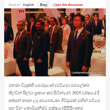
Read in:
English
සිංහල
Join the discussion
ජනතා විමුක්ති පෙරමුණේ (ජවිපෙ) මහලේකම්
තිල්වින් සිල්වා ප්‍රකාශ කර සිටින්නේ, 2025 වර්ෂයේ දී
අත්සන් තබන ලද අවබෝධතා ගිවිසුමක් මඟින් ජවිපෙ
සහ චීන කොමියුනිස්ට් පක්ෂය (සීපීසී) අතර