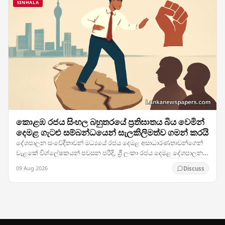
SINHALA
කොළඹ රජය සිංහල බහුතරයේ ප්‍රතිඝාතය බිය වෙමින්
දෙමළ ගැටළු සම්බන්ධයෙන් සැලකිලිමත්ව ගමන් කරයි
දේශපාලන සංවේදීතාවන් මධ්‍යයේ රජය දෙමළ අසාධාරණතාවන්ගෙන්
වැළකේ විශ්ලේෂකයන් පවසන පරිදි, ශ්‍රී ලංකා රජය දෙමළ දේශපාලන
ගැටළු ඉතා ප්‍රවේශමෙන් හසුරුවමින් සිටින අතර,…
09 Aug 2026
Discuss