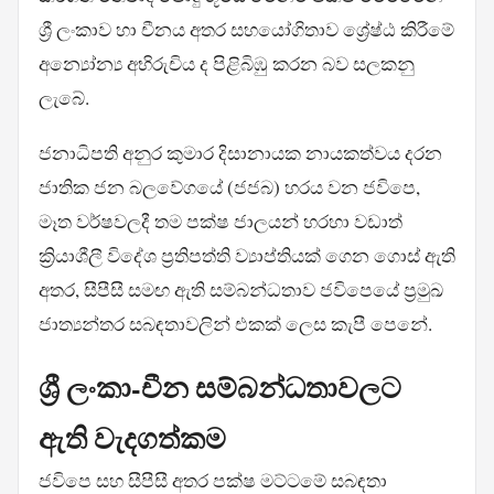
ශ්‍රී ලංකාව හා චීනය අතර සහයෝගිතාව ශ්‍රේෂ්ඨ කිරීමේ
අන්‍යෝන්‍ය අභිරුචිය ද පිළිබිඹු කරන බව සලකනු
ලැබේ.
ජනාධිපති අනුර කුමාර දිසානායක නායකත්වය දරන
ජාතික ජන බලවේගයේ (ජජබ) හරය වන ජවිපෙ,
මෑත වර්ෂවලදී තම පක්ෂ ජාලයන් හරහා වඩාත්
ක්‍රියාශීලී විදේශ ප්‍රතිපත්ති ව්‍යාප්තියක් ගෙන ගොස් ඇති
අතර, සීපීසී සමඟ ඇති සම්බන්ධතාව ජවිපෙයේ ප්‍රමුඛ
ජාත්‍යන්තර සබඳතාවලින් එකක් ලෙස කැපී පෙනේ.
ශ්‍රී ලංකා-චීන සම්බන්ධතාවලට
ඇති වැදගත්කම
ජවිපෙ සහ සීපීසී අතර පක්ෂ මට්ටමේ සබඳතා