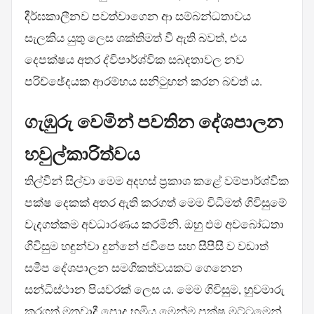
දීර්ඝකාලීනව පවත්වාගෙන ආ සම්බන්ධතාවය
සැලකිය යුතු ලෙස ශක්තිමත් වී ඇති බවත්, එය
දෙපක්ෂය අතර ද්විපාර්ශ්වික සබඳතාවල නව
පරිච්ඡේදයක ආරම්භය සනිටුහන් කරන බවත් ය.
ගැඹුරු වෙමින් පවතින දේශපාලන
හවුල්කාරිත්වය
තිල්වින් සිල්වා මෙම අදහස් ප්‍රකාශ කළේ වම්පාර්ශ්වික
පක්ෂ දෙකක් අතර ඇති කරගත් මෙම විධිමත් ගිවිසුමේ
වැදගත්කම අවධාරණය කරමිනි. ඔහු එම අවබෝධතා
ගිවිසුම හඳුන්වා දුන්නේ ජවිපෙ සහ සීපීසී ව වඩාත්
සමීප දේශපාලන සමගිකත්වයකට ගෙනෙන
සන්ධිස්ථාන පියවරක් ලෙස ය. මෙම ගිවිසුම, හුවමාරු
කරගත් මතවාදී පොදු භූමිය මෙන්ම පක්ෂ මට්ටමෙන්