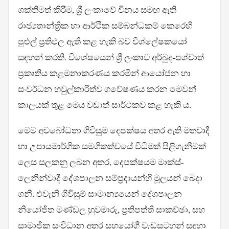
ශක්තිමත් කිරීම, ශ්‍රී ලංකාවේ චීනය සමඟ ඇති
රාජ්‍යතාන්ත්‍රික හා ආර්ථික සම්බන්ධකම් කෙරෙහි
පුළුල් ප්‍රතිඵල ඇති කළ හැකි බව විශ්ලේෂකයෝ
සඳහන් කරති. විශේෂයෙන් ශ්‍රී ලංකාව අර්බුද-පශ්චාත්
ප්‍රකෘතිය කළමනාකරණය කරමින් ආයෝජන හා
සංවර්ධන හවුල්කාරිත්ව ගවේෂණය කරන මෙවන්
කාලයක් තුළ මෙය වඩාත් සාර්ථකව කළ හැකි ය.
මෙම අවබෝධතා ගිවිසුම දෙපක්ෂය අතර ඇති මතවාදී
හා උපායමාර්ගික සමගිකත්වයේ විධිමත් පිළිගැනීමක්
ලෙස සලකනු ලබන අතර, දෙපක්ෂයම මාක්ස්-
ලෙනින්වාදී දේශපාලන සම්ප්‍රදායන්හි මූලයන් බෙදා
ගනී. එවැනි ගිවිසුම් සාමාන්‍යයෙන් දේශපාලන
නියෝජිත මණ්ඩල හුවමාරු, ප්‍රතිපත්ති සාකච්ඡා, සහ
සාමාජික සංවිධාන අතර සහයෝගී වැඩසටහන් සඳහා