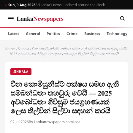
Sun, 9 Aug 2026
Sri Lanka’s news, updated around the clock
Lanka
Newspapers
Latest
General
Politics
Crime
Business
Technology
Home
›
Sinhala
›
චීන කොමියුනිස්ට් පක්ෂය සමඟ ඇති සම්බන්ධතා තහවුරු වෙයි
— 2025 අවබෝධතා ගිවිසුම ජයග්‍රහණයක් ලෙස තිල්වින් සිල්වා සඳහන් කරයි
SINHALA
චීන කොමියුනිස්ට් පක්ෂය සමඟ ඇති
සම්බන්ධතා තහවුරු වෙයි — 2025
අවබෝධතා ගිවිසුම ජයග්‍රහණයක්
ලෙස තිල්වින් සිල්වා සඳහන් කරයි
02 Jul 2026
By Lankanewspapers.com
Local