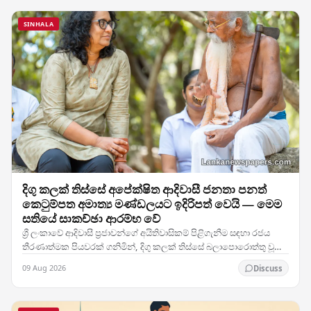
SINHALA
දිගු කලක් තිස්සේ අපේක්ෂිත ආදිවාසී ජනතා පනත්
කෙටුම්පත අමාත්‍ය මණ්ඩලයට ඉදිරිපත් වෙයි — මෙම
සතියේ සාකච්ඡා ආරම්භ වේ
ශ්‍රී ලංකාවේ ආදිවාසී ප්‍රජාවන්ගේ අයිතිවාසිකම් පිළිගැනීම සඳහා රජය
තීරණාත්මක පියවරක් ගනිමින්, දිගු කලක් තිස්සේ බලාපොරොත්තු වූ
ආදිවාසී ජනතා පනත් කෙටුම්පත අමාත්‍ය…
09 Aug 2026
Discuss