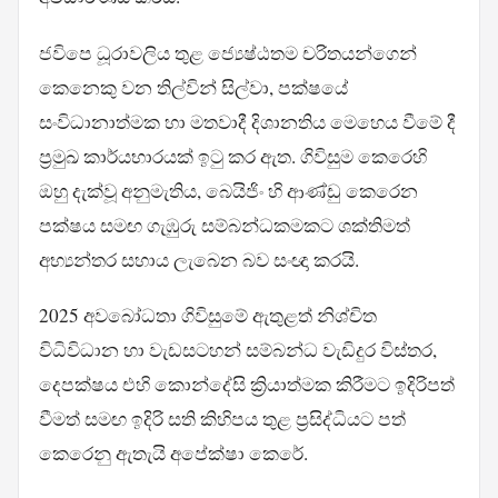
ජවිපෙ ධූරාවලිය තුළ ජ්‍යෙෂ්ඨතම චරිතයන්ගෙන්
කෙනෙකු වන තිල්වින් සිල්වා, පක්ෂයේ
සංවිධානාත්මක හා මතවාදී දිශානතිය මෙහෙය වීමේ දී
ප්‍රමුඛ කාර්යභාරයක් ඉටු කර ඇත. ගිවිසුම කෙරෙහි
ඔහු දැක්වූ අනුමැතිය, බෙයිජිං හි ආණ්ඩු කෙරෙන
පක්ෂය සමඟ ගැඹුරු සම්බන්ධකමකට ශක්තිමත්
අභ්‍යන්තර සහාය ලැබෙන බව සංඥා කරයි.
2025 අවබෝධතා ගිවිසුමේ ඇතුළත් නිශ්චිත
විධිවිධාන හා වැඩසටහන් සම්බන්ධ වැඩිදුර විස්තර,
දෙපක්ෂය එහි කොන්දේසි ක්‍රියාත්මක කිරීමට ඉදිරිපත්
වීමත් සමඟ ඉදිරි සති කිහිපය තුළ ප්‍රසිද්ධියට පත්
කෙරෙනු ඇතැයි අපේක්ෂා කෙරේ.