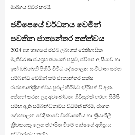
මාර්ගය විවර කරයි.
ජවිපෙයේ වර්ධනය වෙමින්
පවතින ජාත්‍යන්තර තත්ත්වය
2024 අග භාගයේ ජජබ ලබාගත් ඓතිහාසික
මැතිවරණ ජයග්‍රහණයෙන් පසුව, ජවිපෙ ආසියාව හා
ඉන් ඔබ්බෙහි පිහිටි විවිධ දේශපාලන සංවිධාන සමඟ
සම්බන්ධ වෙමින් තම ජාත්‍යන්තර පක්ෂ
රාජ්‍යතාන්ත්‍රිකත්වය පුළුල් කිරීමට ඉදිරිපත් වී ඇත.
අත්සන් කරන ලද අවබෝධතා ගිවිසුමක් හරහා සීපීසී
සමඟ ඇති සම්බන්ධතාවය විධිමත් කිරීම, ජාගත
දේශපාලන වේදිකාවේ විශ්වාසනීය හා ක්‍රියාශීලී
ක්‍රීඩකයකු ලෙස ස්ථාපිත වීමේ පක්ෂයේ අභිප්‍රාය
අවධාරණය කරයි.