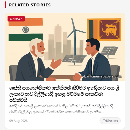
RELATED STORIES
SINHALA
ශක්ති සහයෝගිතාව ශක්තිමත් කිරීමට ඉන්දියාව සහ ශ්‍රී
ලංකාව නව දිල්ලියේදී ඉහළ මට්ටමේ සාකච්ඡා
පවත්වයි
ඉන්දියාව සහ ශ්‍රී ලංකාවේ ජ්‍යෙෂ්ඨ නිලධාරීන් මෑතකදී නව දිල්ලියේදී
රැස්වී විදුලි බල අංශයේ ද්විපාර්ශ්වික සහයෝගිතාවේ ප්‍රගතිය
සමාලෝචනය කළ අතර, දෙරටම ශක්ති…
09 Aug 2026
Discuss