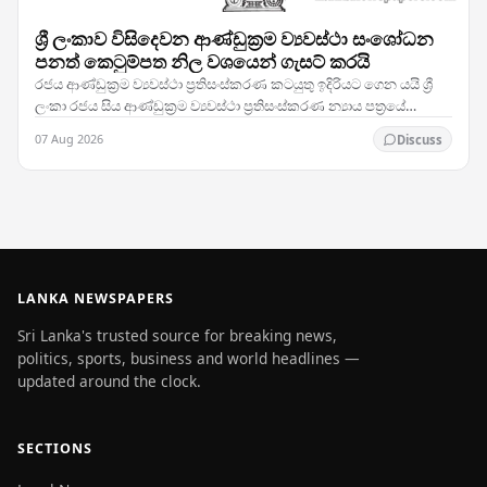
ශ්‍රී ලංකාව විසිදෙවන ආණ්ඩුක්‍රම ව්‍යවස්ථා සංශෝධන
පනත් කෙටුම්පත නිල වශයෙන් ගැසට් කරයි
රජය ආණ්ඩුක්‍රම ව්‍යවස්ථා ප්‍රතිසංස්කරණ කටයුතු ඉදිරියට ගෙන යයි ශ්‍රී
ලංකා රජය සිය ආණ්ඩුක්‍රම ව්‍යවස්ථා ප්‍රතිසංස්කරණ න්‍යාය පත්‍රයේ
තීරණාත්මක පියවරක් තබමින්,…
07 Aug 2026
Discuss
LANKA NEWSPAPERS
Sri Lanka's trusted source for breaking news,
politics, sports, business and world headlines —
updated around the clock.
SECTIONS