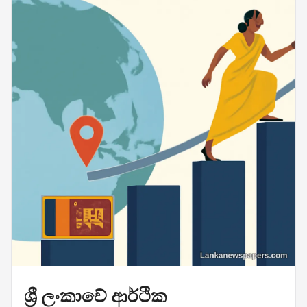
ශ්‍රී ලංකාවේ ආර්ථික