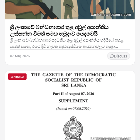
ශ්‍රී ලංකාවේ බන්ධනාගාර තුළ අවුල් අසාන්තිය
උත්සන්න වීමත් සමඟ හමුදාව යෙදවෙයි
ශ්‍රී ලංකාවේ බන්ධනාගාර පද්ධතිය තුළ අවුල් අසාන්තිය හදිසියේ ඉහළ
යාමත් සමඟ, රටේ දිවි නැවත හැඩගැස්වීමේ ආයතනවලට හමුදා
සෙබළුන් යෙදවීමට බලධාරීන් තීරණය කර ඇති බව…
07 Aug 2026
Discuss
SINHALA