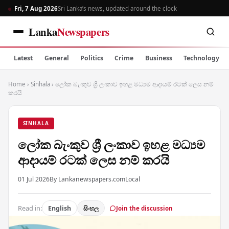
Fri, 7 Aug 2026
Sri Lanka’s news, updated around the clock
Lanka
Newspapers
Latest
General
Politics
Crime
Business
Technology
Home
›
Sinhala
›
ලෝක බැංකුව ශ්‍රී ලංකාව ඉහළ මධ්‍යම ආදායම් රටක් ලෙස නම්
කරයි
SINHALA
ලෝක බැංකුව ශ්‍රී ලංකාව ඉහළ මධ්‍යම
ආදායම් රටක් ලෙස නම් කරයි
01 Jul 2026
By Lankanewspapers.com
Local
Read in:
English
සිංහල
Join the discussion