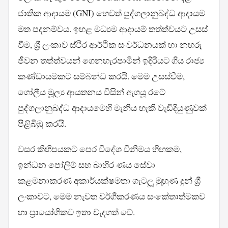
ජාතික ආදායම (GNI) හෙවත් පුද්ගලානුබද්ධ ආදායම
මත පදනම්වය. ඉහළ මධ්‍යම ආදායම් තත්ත්වයට උසස්
වීම, ශ්‍රී ලංකාව ස්ථිර ආර්ථික සංවර්ධනයක් හා නහරු
ජීවන තත්ත්වයන් ගෙනහැරපාමින් ඉදිරියට ගිය රාජ්‍ය
කණ්ඩායමකට සම්බන්ධ කරයි. මෙම උසස්වීම,
ගෝලීය මූල්‍ය ආයතනය විසින් ඇගයූ රටේ
පුද්ගලානුබද්ධ ආදායමෙහි මැනිය හැකි වැඩිදියුණුවක්
පිළිබිඹු කරයි.
වසර කිහිපයකට පෙර විදේශ විනිමය හිඟකම,
ඉන්ධන පෝලිම් සහ බාහිර ණය සේවා
කළමනාකරණ අකාර්යක්ෂමතා ගැටලූ මුහුණ දුන් ශ්‍රී
ලංකාවට, මෙම නැවත වර්ගීකරණය සංකේතාත්මකව
හා ප්‍රායෝගිකව ඉතා වැදගත් වේ.