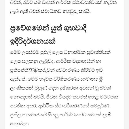
බවත්, රටට යම් වෘහත් ආර්ථික ස්ථාවරත්වයක් නැවත
ලැබී ඇති බවත් ස්වාධීනව තහවුරු කරයි.
ප්‍රවේශමෙන් යුත් ශුභවාදී
ඉදිරිදර්ශනයක්
මෙම උසස්වීම පුළුල් ලෙස ධනාත්මක ප්‍රවෘත්තියක්
ලෙස සලකනු ලැබුවද, ආර්ථික විද්‍යාඥයින් හා
ප්‍රතිපත්ති立案කරුවන් අවධාරණය කිරීමට ඉඩ
ඇත්තේ, මෙම නැවත වර්ගීකරණය සාමාන්‍ය ශ්‍රී
ලාංකිකයන් මුහුණ දෙන දුෂ්කරතා අවසන් වූ බවක්
නොඅදහස් බවයි. ජීවන වියදම තවමත් ඉහළ මට්ටමක
පවතින අතර, ආර්ථික ස්ථාවරීකරණයේ සම්පූර්ණ
ප්‍රතිලාභ සමාජයේ සියලු පාර්ශ්වයන්ට සමසේ ලැබී
නොමැත.