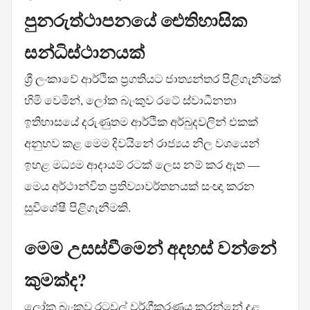
පුනරුත්ථාපනයේ ඓතිහාසික
සන්ධිස්ථානයක්
ශ්‍රී ලංකාවේ ආර්ථික ප්‍රගතියට ජාත්‍යන්තර පිළිගැනීමක්
හිමි වෙමින්, ලෝක බැංකුව රටේ ස්වාධීනතා
ඉතිහාසයේ දරුණුතම ආර්ථික අර්බුදවලින් එකක්
අනුභව කළ මෙම දිවයිනේ රාජ්‍යය නිල වශයෙන්
ඉහළ මධ්‍යම ආදායම් රටක් ලෙස නම් කර ඇත —
මෙය අර්ථාන්විත ප්‍රතිව්‍යාවර්තනයක් සංඥා කරන
සුවිශේෂී පිළිගැනීමකි.
මෙම උසස්වීමෙන් අදහස් වන්නේ
කුමක්ද?
ලෝක බැංකුව රටවල් වර්ගීකරණය කරන්නේ දළ