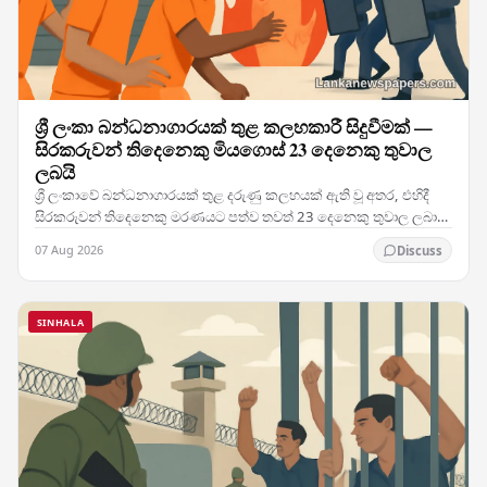
ශ්‍රී ලංකා බන්ධනාගාරයක් තුළ කලහකාරී සිදුවීමක් —
සිරකරුවන් තිදෙනෙකු මියගොස් 23 දෙනෙකු තුවාල
ලබයි
ශ්‍රී ලංකාවේ බන්ධනාගාරයක් තුළ දරුණු කලහයක් ඇති වූ අතර, එහිදී
සිරකරුවන් තිදෙනෙකු මරණයට පත්ව තවත් 23 දෙනෙකු තුවාල ලබා
ඇති මෙම සිදුවීම රටේ බන්ධනාගාර ක්‍රමය පිළිබඳ…
07 Aug 2026
Discuss
SINHALA