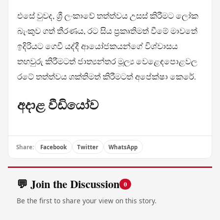
එසේ වුවද, ශ්‍රී ලංකාවේ තත්ත්වය උසස් කිරීමට ලෝක
බැංකුව ගත් තීරණය, රට සිය ප්‍රකෘතිමත් වීමේ මාවතේ
ඉදිරියට ගෙවී යද්දී ආයෝජකයන්ගේ විශ්වාසය
තහවුරු කිරීමටත් ජාත්‍යන්තර මූල්‍ය වෙළෙඳපොළවල
රටේ තත්ත්වය ශක්තිමත් කිරීමටත් අපේක්ෂා කෙරේ.
අදාළ වීඩියෝව
Share:
Facebook
Twitter
WhatsApp
💬 Join the Discussion
0
Be the first to share your view on this story.