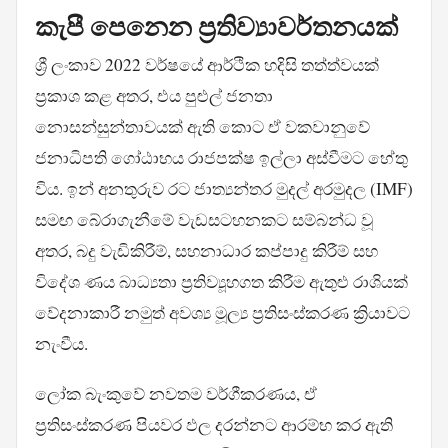
කැපී පෙනෙන ප්‍රතිව්‍යාවර්තනයක්
ශ්‍රී ලංකාව 2022 වර්ෂයේ ආර්ථික හදිසි තත්ත්වයක්
ප්‍රකාශ කළ අතර, එය පුළුල් ජනතා
නොසන්සුන්තාවයක් ඇති කොට ඒ වකවානුවේ
ජනාධිපති ගෝඨාභය රාජපක්ෂ ඉල්ලා අස්වීමට හේතු
විය. ඉන් අනතුරුව රට ජාත්‍යන්තර මුදල් අරමුදල (IMF)
සමඟ බේරාගැනීමේ වැඩසටහනකට සම්බන්ධ වූ
අතර, බදු වැඩිකිරීම්, සහනාධාර කප්පාදු කිරීම් සහ
විදේශ ණය බාධ්‍යතා ප්‍රතිව්‍යූහගත කිරීම ඇතුළු රාශියක්
වේදනාකාරී නමුත් අවශ්‍ය මූල්‍ය ප්‍රතිසංස්කරණ ක්‍රියාවට
නැංවීය.
ලෝක බැංකුවේ නවතම වර්ගීකරණය, ඒ
ප්‍රතිසංස්කරණ පියවර ඵල දරන්නට ආරම්භ කර ඇති