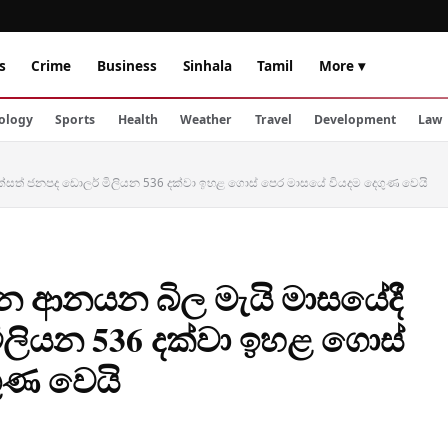
s
Crime
Business
Sinhala
Tamil
More ▾
ology
Sports
Health
Weather
Travel
Development
Law
එක්සත් ජනපද ඩොලර් මිලියන 536 දක්වා ඉහළ ගොස් පෙර මාසයේ වියදම දෙගුණ වෙයි
්ධන ආනයන බිල මැයි මාසයේදී
ිලියන 536 දක්වා ඉහළ ගොස්
ුණ වෙයි