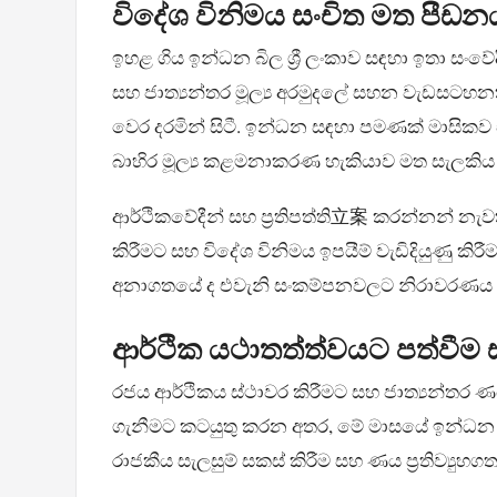
විදේශ විනිමය සංචිත මත පීඩන
ඉහළ ගිය ඉන්ධන බිල ශ්‍රී ලංකාව සඳහා ඉතා ස
සහ ජාත්‍යන්තර මූල්‍ය අරමුදලේ සහන වැඩසටහන
වෙර දරමින් සිටී. ඉන්ධන සඳහා පමණක් මාසික
බාහිර මූල්‍ය කළමනාකරණ හැකියාව මත සැලකිය ය
ආර්ථිකවේදීන් සහ ප්‍රතිපත්ති立案 කරන්නන් නැව
කිරීමට සහ විදේශ විනිමය ඉපයීම් වැඩිදියුණු කිරීම
අනාගතයේ ද එවැනි සංකම්පනවලට නිරාවරණය වී
ආර්ථික යථාතත්ත්වයට පත්වීම 
රජය ආර්ථිකය ස්ථාවර කිරීමට සහ ජාත්‍යන්තර
ගැනීමට කටයුතු කරන අතර, මේ මාසයේ ඉන්ධන 
රාජකීය සැලසුම් සකස් කිරීම සහ ණය ප්‍රතිව්‍යුහ