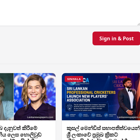
Sign in & Post
SINHALA
බ දැනුවත් කිරීමේ
කුසල් මෙන්ඩිස් සභාපතිත්වයෙන්
ිය ලෙස හොලිවුඩ්
ශ්‍රී ලංකාවේ ප්‍රමුඛ ක්‍රිකට්