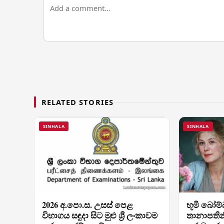
RELATED STORIES
SINHALA
SINHALA
2026 අ.පො.ස. උසස් පෙළ
භූමි බෝම්
විභාගය සඳුදා සිට මුළු ශ්‍රී ලංකාවම
තානාපතින