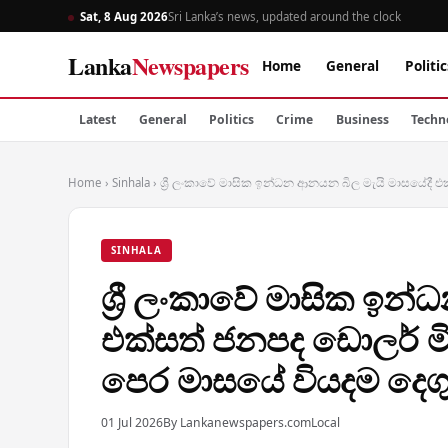
Sat, 8 Aug 2026
Sri Lanka’s news, updated around the clock
Lanka
Newspapers
Home
General
Politic
Latest
General
Politics
Crime
Business
Techn
Home
›
Sinhala
›
ශ්‍රී ලංකාවේ මාසික ඉන්ධන ආනයන බිල මැයි මාසයේදී 
SINHALA
ශ්‍රී ලංකාවේ මාසික ඉන
එක්සත් ජනපද ඩොලර් ම
පෙර මාසයේ වියදම දෙග
01 Jul 2026
By Lankanewspapers.com
Local