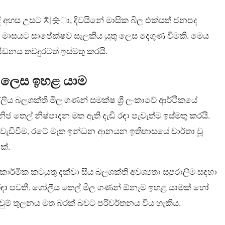
ේදී අහස උසට 치솟ා, දිවයිනේ මාසික බිල එක්සත් ජනපද
ර මාසයට සාපේක්ෂව සැලකිය යුතු ලෙස දෙගුණ වීමකි. මෙය
ීඩනය තවදුරටත් ඉස්මතු කරයි.
ු ලෙස ඉහළ යාම
ීය බලශක්ති මිල ගණන් සමක්ෂ ශ්‍රී ලංකාවේ ආර්ථිකයේ
ෙල් නිෂ්පාදන මත ඇති දැඩි රඳා පැවැත්ම ඉස්මතු කරයි.
ු වැඩිවීම, රටේ මෑත ඉන්ධන ආනයන ඉතිහාසයේ වාර්තා වූ
කේ.
ා කාර්මික කටයුතු දක්වා සිය බලශක්ති අවශ්‍යතා සපුරාලීම සඳහා
ා පවතී. ගෝලීය තෙල් මිල ගණන් ඕනෑම ඉහළ යාමක් හෝ
ෙවුම් තුලනය මත බරක් බවට පරිවර්තනය විය හැකිය.