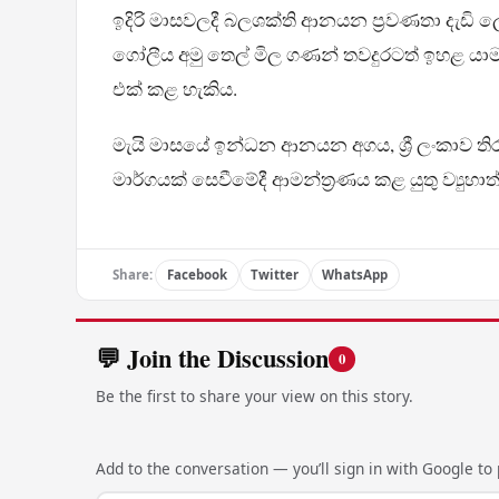
ඉදිරි මාසවලදී බලශක්ති ආනයන ප්‍රවණතා දැඩි
ගෝලීය අමු තෙල් මිල ගණන් තවදුරටත් ඉහළ යාමක
එක් කළ හැකිය.
මැයි මාසයේ ඉන්ධන ආනයන අගය, ශ්‍රී ලංකාව තිර
මාර්ගයක් සෙවීමේදී ආමන්ත්‍රණය කළ යුතු ව්‍යු
Share:
Facebook
Twitter
WhatsApp
💬 Join the Discussion
0
Be the first to share your view on this story.
Add to the conversation — you’ll sign in with Google to p