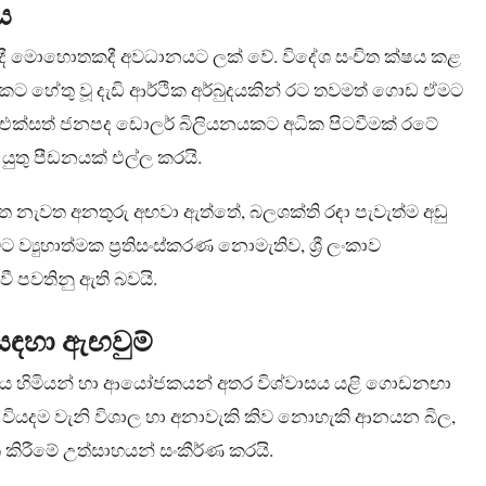
ය
ංවේදී මොහොතකදී අවධානයට ලක් වේ. විදේශ සංචිත ක්ෂය කළ
කට හේතු වූ දැඩි ආර්ථික අර්බුදයකින් රට තවමත් ගොඩ ඒමට
ව එක්සත් ජනපද ඩොලර් බිලියනයකට අධික පිටවීමක් රටේ
ුතු පීඩනයක් එල්ල කරයි.
ත නැවත අනතුරු අඟවා ඇත්තේ, බලශක්ති රඳා පැවැත්ම අඩු
ට ව්‍යුහාත්මක ප්‍රතිසංස්කරණ නොමැතිව, ශ්‍රී ලංකාව
 පවතිනු ඇති බවයි.
සඳහා ඇඟවුම්
 ණය හිමියන් හා ආයෝජකයන් අතර විශ්වාසය යළි ගොඩනඟා
වියදම වැනි විශාල හා අනාවැකි කිව නොහැකි ආනයන බිල,
ගත කිරීමේ උත්සාහයන් සංකීර්ණ කරයි.