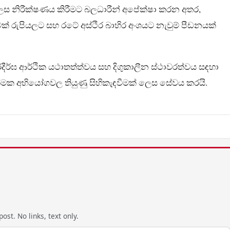
 ලෙස නිරීක්ෂණය කිරීමට බලධාරීන් අපේක්ෂා කරන අතර,
් රුපියලට සහ රටේ අස්ථිර බාහිර අංශයට නැවුම් පීඩනයක්
දීර්ඝ ආර්ථික යථාතත්ත්වය සහ දිගුකාලීන ස්ථාවරත්වය සඳහා
හාත්මක අභියෝගවල තියුණු සිහිකැඳවීමක් ලෙස සේවය කරයි.
ost. No links, text only.