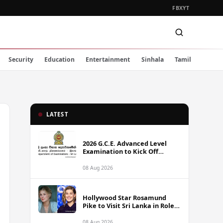
FB
X
YT
Security
Education
Entertainment
Sinhala
Tamil
LATEST
2026 G.C.E. Advanced Level
Examination to Kick Off
Monday Across Sri Lanka
08 Aug 2026
Hollywood Star Rosamund
Pike to Visit Sri Lanka in Role
as Landmine Awareness
Ambassador
08 Aug 2026