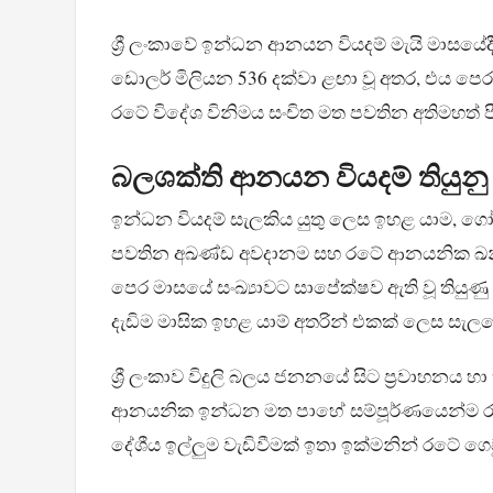
ශ්‍රී ලංකාවේ ඉන්ධන ආනයන වියදම් මැයි මාසය
ඩොලර් මිලියන 536 දක්වා ළඟා වූ අතර, එය පෙ
රටේ විදේශ විනිමය සංචිත මත පවතින අතිමහත් ප
බලශක්ති ආනයන වියදම් තියුන
ඉන්ධන වියදම් සැලකිය යුතු ලෙස ඉහළ යාම, ගෝල
පවතින අඛණ්ඩ අවදානම සහ රටේ ආනයනික ඛනිජ ත
පෙර මාසයේ සංඛ්‍යාවට සාපේක්ෂව ඇති වූ තියුණ
දැඩිම මාසික ඉහළ යාම් අතරින් එකක් ලෙස සැල
ශ්‍රී ලංකාව විදුලි බලය ජනනයේ සිට ප්‍රවාහනය හ
ආනයනික ඉන්ධන මත පාහේ සම්පූර්ණයෙන්ම රඳ
දේශීය ඉල්ලුම වැඩිවීමක් ඉතා ඉක්මනින් රටේ ග