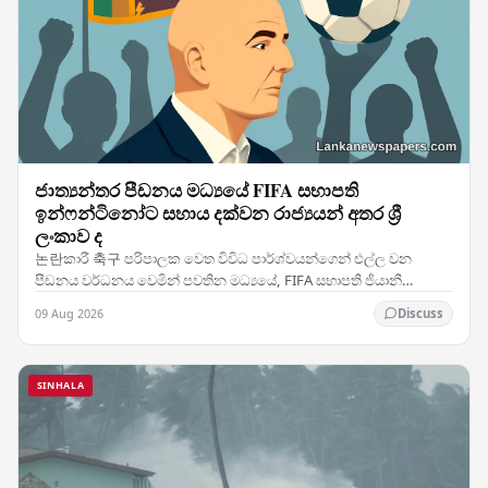
ජාත්‍යන්තර පීඩනය මධ්‍යයේ FIFA සභාපති
ඉන්ෆන්ටිනෝට සහාය දක්වන රාජ්‍යයන් අතර ශ්‍රී
ලංකාව ද
논란කාරී 축구 පරිපාලක වෙත විවිධ පාර්ශ්වයන්ගෙන් එල්ල වන
පීඩනය වර්ධනය වෙමින් පවතින මධ්‍යයේ, FIFA සභාපති ජියානී
ඉන්ෆන්ටිනෝට සිය සහාය පසක් කර ඇති රටවල් කණ්ඩායමක් අතර…
09 Aug 2026
Discuss
SINHALA