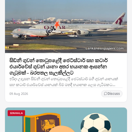
සිඩ්නි ගුවන් තොටුපළේදී ජෙට්ස්ටාර් සහ කටාර්
එයාර්වේස් ගුවන් යානා අතර භයානක ආසන්න
ගැටුමක් - බරපතල සැලකිල්ලට
ඉරිදා උදෑසන සිඩ්නි ගුවන් තොටුපළේදී ජෙට්ස්ටාර් මගී ගුවන් යානයක්
සහ කටාර් එයාර්වේස් යානයක් බිම් මතදී භයානක ලෙස ගැටීමකට
ආසන්න වූ අතර, එම සිදුවීම කලාපයේ කාර්යබහුලම…
09 Aug 2026
Discuss
SINHALA