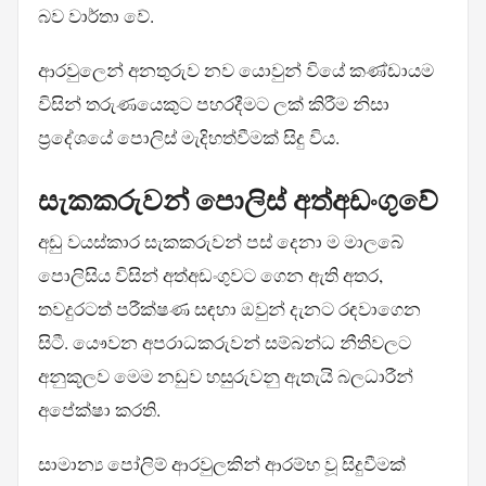
බව වාර්තා වේ.
ආරවුලෙන් අනතුරුව නව යොවුන් වියේ කණ්ඩායම
විසින් තරුණයෙකුට පහරදීමට ලක් කිරීම නිසා
ප්‍රදේශයේ පොලිස් මැදිහත්වීමක් සිදු විය.
සැකකරුවන් පොලිස් අත්අඩංගුවේ
අඩු වයස්කාර සැකකරුවන් පස් දෙනා ම මාලබේ
පොලිසිය විසින් අත්අඩංගුවට ගෙන ඇති අතර,
තවදුරටත් පරීක්ෂණ සඳහා ඔවුන් දැනට රඳවාගෙන
සිටී. යෞවන අපරාධකරුවන් සම්බන්ධ නීතිවලට
අනුකූලව මෙම නඩුව හසුරුවනු ඇතැයි බලධාරීන්
අපේක්ෂා කරති.
සාමාන්‍ය පෝලිම් ආරවුලකින් ආරම්භ වූ සිදුවීමක්