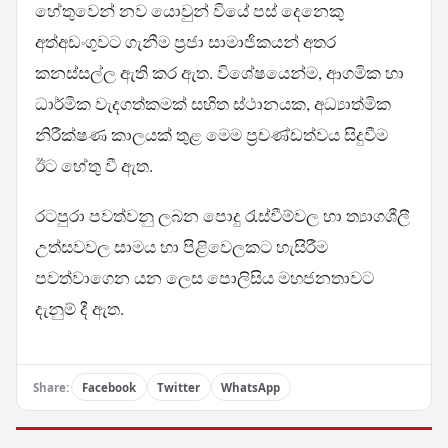
හේතුවෙන් නව යොවුන් වියේ පස් දෙනෙකු
අත්අඩංගුවට ගැනීම ප්‍රජා සාමාජිකයන් අතර
කනස්සල්ල ඇති කර ඇත. විශේෂයෙන්ම, ආගමික හා
ධාර්මික වැදගත්කමක් සහිත ස්ථානයක, අධ්‍යාත්මික
නිරීක්ෂණ කාලයක් තුළ මෙම ප්‍රචණ්ඩත්වය සිදුවීම
ඊට හේතු වී ඇත.
රටපුරා පවත්වනු ලබන පොදු රැස්වීම්වල හා ත්‍යාගශීලී
උත්සවවල සාමය හා පිළිවෙලකට හැසිරීම
පවත්වාගෙන යන ලෙස පොලිසිය මහජනතාවට
දැනුම් දී ඇත.
Share:
Facebook
Twitter
WhatsApp