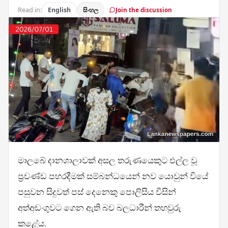
Read in:
English
සිංහල
Join the discussion
මාලබේ දානශාලාවක් අසල තරුණයෙකුට එල්ල වූ
ප්‍රචණ්ඩ පහරදීමක් සම්බන්ධයෙන් නව යොවුන් වියේ
පසුවන සිදුවත් පස් දෙනෙකු පොලිසිය විසින්
අත්අඩංගුවට ගෙන ඇති බව බලධාරීන් තහවුරු
කළේය.