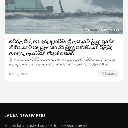
වෙරළ තීරු අනතුරු ඇඟවීම: ශ්‍රී ලංකාවේ මුහුදු ප්‍රදේශ
කිහිපයකට තද සුළං සහ රළු මුහුදු තත්ත්වයන් පිළිබඳ
අනතුරු ඇඟවීමක් නිකුත් කෙරේ
ශ්‍රී ලංකාව වටා පිහිටි වෙරළාසන්න හා මුහුදු ප්‍රදේශ කිහිපයකට බලපාන
තද සුළං සහ රළු මුහුදු තත්ත්වයන් සම්බන්ධයෙන් බලධාරීන් විසින්
අනතුරු ඇඟවීමක් නිකුත් කරමින්,…
09 Aug 2026
Discuss
LANKA NEWSPAPERS
Sri Lanka's trusted source for breaking news,