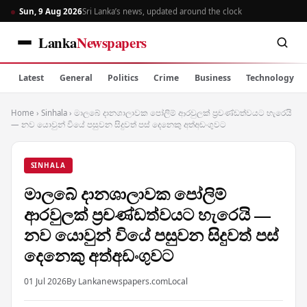
Sun, 9 Aug 2026
Sri Lanka’s news, updated around the clock
Lanka
Newspapers
Latest
General
Politics
Crime
Business
Technology
Home
›
Sinhala
›
මාලබේ දානශාලාවක පෝලිම් ආරවුලක් ප්‍රචණ්ඩත්වයට හැරෙයි
— නව යොවුන් වියේ පසුවන සිදුවත් පස් දෙනෙකු අත්අඩංගුවට
SINHALA
මාලබේ දානශාලාවක පෝලිම්
ආරවුලක් ප්‍රචණ්ඩත්වයට හැරෙයි —
නව යොවුන් වියේ පසුවන සිදුවත් පස්
දෙනෙකු අත්අඩංගුවට
01 Jul 2026
By Lankanewspapers.com
Local