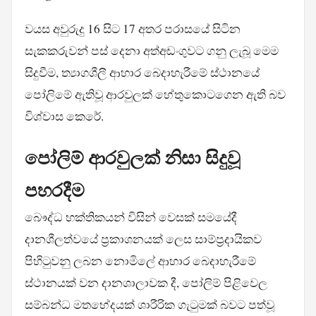
වයස අවුරුදු 16 සිට 17 අතර පරාසයේ සිටින
සැකකරුවන් පස් දෙනා අත්අඩංගුවට ගනු ලැබූ මෙම
සිදුවීම, ත්‍යාගශීලී ආහාර බෙදාහැරීමේ ස්ථානයේ
පෝලිමේ ඇතිවූ ආරවුලක් හේතුකොටගෙන ඇති බව
විශ්වාස කෙරේ.
පෝලිම් ආරවුලක් නිසා සිදුවූ
පහරදීම
බෞද්ධ භක්තිකයන් විසින් වෙසක් සමයේදී
දානශීලත්වයේ ප්‍රකාශනයක් ලෙස සාම්ප්‍රදායිකව
පිහිටුවනු ලබන නොමිලේ ආහාර බෙදාහැරීමේ
ස්ථානයක් වන දානශාලාවක දී, පෝලිම් පිළිවෙල
සම්බන්ධ මතභේදයක් ශාරීරික ගැටුමක් බවට පත්වූ