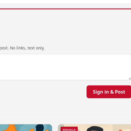
ost. No links, text only.
Sign in & Post
SINHALA