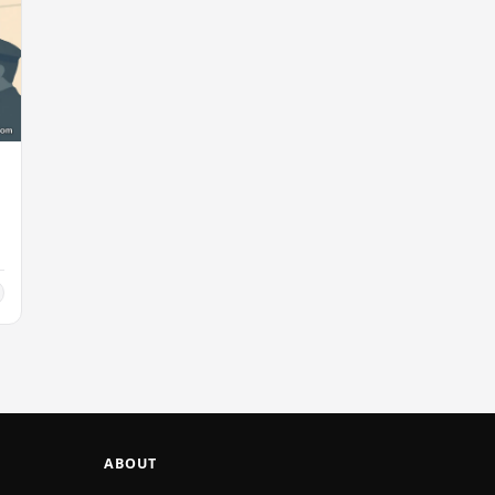
ි
ප
ABOUT