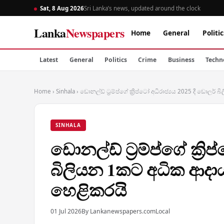
Sat, 8 Aug 2026
Sri Lanka’s news, updated around the clock
Lanka
Newspapers
Home
General
Politic
Latest
General
Politics
Crime
Business
Techn
Home
›
Sinhala
›
ඩොනල්ඩ් ට්‍රම්ප්ගේ ක්‍රිප්ටෝ අධිරාජ්‍යය 2025 දී ඩොල
SINHALA
ඩොනල්ඩ් ට්‍රම්ප්ගේ ක්‍රි
බිලියන 1කට අධික ආදාය
හෙළිකරයි
01 Jul 2026
By Lankanewspapers.com
Local