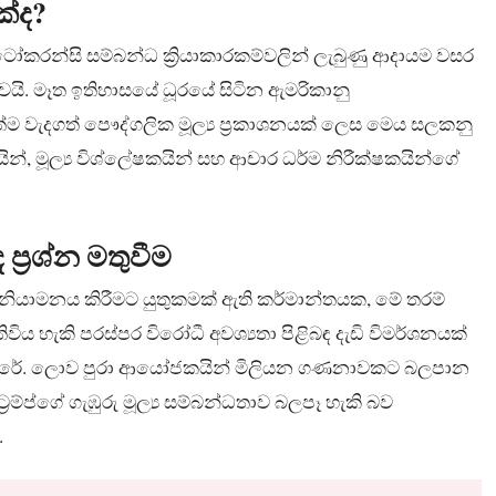
්ද?
‍රිප්ටෝකරන්සි සම්බන්ධ ක්‍රියාකාරකම්වලින් ලැබුණු ආදායම වසර
බවයි. මෑත ඉතිහාසයේ ධූරයේ සිටින ඇමරිකානු
ත්ම වැදගත් පෞද්ගලික මූල්‍ය ප්‍රකාශනයක් ලෙස මෙය සලකනු
, මූල්‍ය විශ්ලේෂකයින් සහ ආචාර ධර්ම නිරීක්ෂකයින්ගේ
ප්‍රශ්න මතුවීම
 නියාමනය කිරීමට යුතුකමක් ඇති කර්මාන්තයක, මේ තරම්
විය හැකි පරස්පර විරෝධී අවශ්‍යතා පිළිබඳ දැඩි විමර්ශනයක්
ා කෙරේ. ලොව පුරා ආයෝජකයින් මිලියන ගණනාවකට බලපාන
්‍රම්ප්ගේ ගැඹුරු මූල්‍ය සම්බන්ධතාව බලපෑ හැකි බව
.