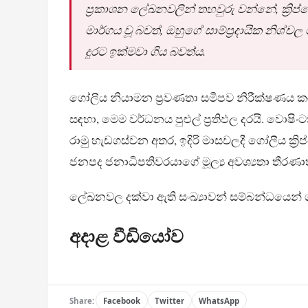
ප්‍රකාශන ලේඛනවලින් තහවුරු වන්නේ, ක්‍රිප්ටෝක
මාර්ගය වූ බවත්, ඔහුගේ සාම්ප්‍රදායික නි
දුරට ඉක්මවා ගිය බවත්ය.
ගෝලීය නියාමන ප්‍රවණතා සමීපව නිරීක්ෂණය කරන
සඳහා, මෙම වර්ධනය පුළුල් ප්‍රතිඵල දරයි. වොෂි
රාමු හැඩගස්වන අතර, ඉදිරි මාසවලදී ගෝලීය ක්
ජනපද ජනාධිපතිවරයාගේ මූල්‍ය අවශ්‍යතා තීරණා
ලේඛනවල දක්වා ඇති සංඛ්‍යාවන් සම්බන්ධයෙන් 
අදාළ වීඩියෝව
Share:
Facebook
Twitter
WhatsApp