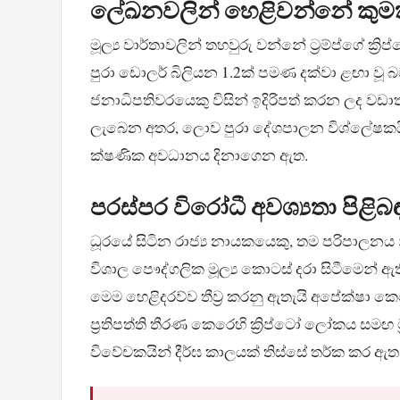
ලේඛනවලින් හෙළිවන්නේ කුමක
මූල්‍ය වාර්තාවලින් තහවුරු වන්නේ ට්‍රම්ප්ගේ ක්
පුරා ඩොලර් බිලියන 1.2ක් පමණ දක්වා ළඟා වූ 
ජනාධිපතිවරයෙකු විසින් ඉදිරිපත් කරන ලද වඩා
ලැබෙන අතර, ලොව පුරා දේශපාලන විශ්ලේෂකයින්
ක්ෂණික අවධානය දිනාගෙන ඇත.
පරස්පර විරෝධී අවශ්‍යතා පිළිබඳ 
ධූරයේ සිටින රාජ්‍ය නායකයෙකු, තම පරිපාලනය
විශාල පෞද්ගලික මූල්‍ය කොටස් දරා සිටීමෙන් ඇති
මෙම හෙළිදරව්ව තීව්‍ර කරනු ඇතැයි අපේක්ෂ
ප්‍රතිපත්ති තීරණ කෙරෙහි ක්‍රිප්ටෝ ලෝකය සමඟ ට
විවේචකයින් දීර්ඝ කාලයක් තිස්සේ තර්ක කර ඇත