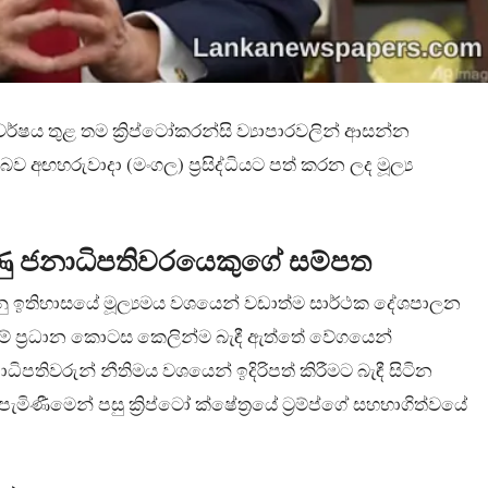
වර්ෂය තුළ තම ක්‍රිප්ටෝකරන්සි ව්‍යාපාරවලින් ආසන්න
අඟහරුවාදා (මංගල) ප්‍රසිද්ධියට පත් කරන ලද මූල්‍ය
ණු ජනාධිපතිවරයෙකුගේ සම්පත
රිකානු ඉතිහාසයේ මූල්‍යමය වශයෙන් වඩාත්ම සාර්ථක දේශපාලන
මේ ප්‍රධාන කොටස කෙලින්ම බැඳී ඇත්තේ වේගයෙන්
පතිවරුන් නීතිමය වශයෙන් ඉදිරිපත් කිරීමට බැඳී සිටින
ිණීමෙන් පසු ක්‍රිප්ටෝ ක්ෂේත්‍රයේ ට්‍රම්ප්ගේ සහභාගිත්වයේ