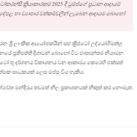
රන්සි ක්‍රියාකාරකම් 2025 දී ට්‍රම්ප්ගේ ප්‍රධාන ආදායම්
ශ්චල දේපළ හා ව්‍යාපාර වත්කම්වලින් ලැබෙන ආදායම බොහෝ
 ශ්‍රී ලාංකික ආයෝජකයින් සහ ක්‍රිප්ටෝ උද්යෝගිමත්හු
ංටනයේ ප්‍රතිපත්ති දිශාවන් බොහෝ විට ජාත්‍යන්තර නියාමන
‍රිප්ටෝ භූ දර්ශනය විකාශනය වන ආකාරය කෙරෙහි එක්සත්
ත්මක සාධකයක් ලෙස ඔප්පු විය හැකිය.
ශ්වේත මන්දිරය තවමත් නිල ප්‍රකාශනයක් නිකුත් කර නොමැත.