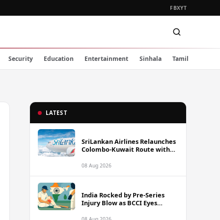
FB
X
YT
Security
Education
Entertainment
Sinhala
Tamil
LATEST
SriLankan Airlines Relaunches
Colombo-Kuwait Route with
Six Weekly Flights
08 Aug 2026
India Rocked by Pre-Series
Injury Blow as BCCI Eyes
Sarfaraz Khan Among
Replacement Options Ahead
08 Aug 2026