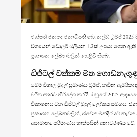
එක්සත් ජනපද ජනාධිපති ඩොනල්ඩ් ට්‍රම්ප් 2025 
වශයෙන් ඩොලර් බිලියන 1.2ක් උපයා ගෙන ඇති බව 
ප්‍රකාශන ලේඛනවලින් හෙළිවී තිබේ.
ඩිජිටල් වත්කම් මත ගොඩනැගු
මෙම විශාල මුදල් ප්‍රමාණය ට්‍රම්ප්, නවීන ඇම
චරිත අතරට නිර්දේශ කරයි. ඔහුගේ 2025 ආදාය
විකාශනය වන ඩිජිටල් මුදල් ලෝකය සමඟය. ජනාධි
ප්‍රකාශන ලේඛනවලින්, ශ්වේත මන්දිරයට නැවත පැම
අසාමාන්‍ය පරිමාණය හාත්පසින් අනාවරණය වේ.