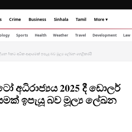
s
Crime
Business
Sinhala
Tamil
More ▾
ology
Sports
Health
Weather
Travel
Development
Law
ර් බිලියන 1කට අධික ආදායමක් ඉපැයූ බව මූල්‍ය ලේඛන හෙළිකරයි
ප්ටෝ අධිරාජ්‍යය 2025 දී ඩොලර්
මක් ඉපැයූ බව මූල්‍ය ලේඛන