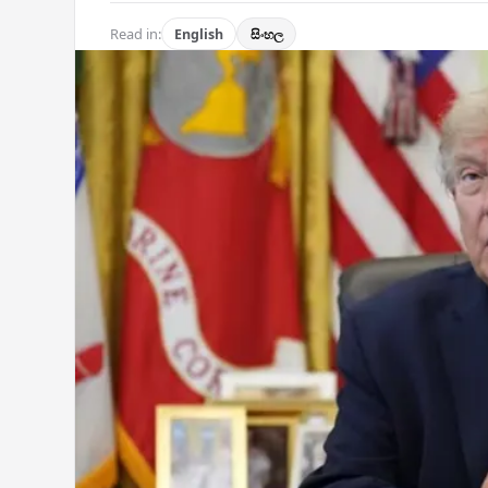
Read in:
English
සිංහල