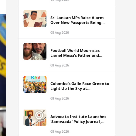
of Sri Lanka Tour
Sri Lankan MPs Raise Alarm
Over New Passports Being
Rejected Abroad Due to
Quality Failures
08 Aug 2026
Football World Mourns as
Lionel Messi's Father and
Lifelong Advisor Jorge Messi
Dies at 68
08 Aug 2026
Colombo's Galle Face Green to
Light Up the Sky at
International Kite Festival
2026
08 Aug 2026
Advocata Institute Launches
'Samvaada' Policy Journal,
Takes Aim at Sri Lanka's
Inflation Targeting
08 Aug 2026
Framework