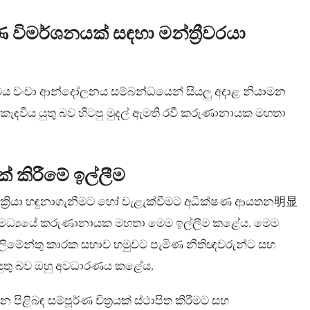
 විමර්ශනයක් සඳහා මන්ත්‍රීවරයා
විනිමය වංචා ආන්දෝලනය සම්බන්ධයෙන් සියලු අදාළ නියාමන
ැඳවිය යුතු බව හිටපු මුදල් ඇමති රවී කරුණානායක මහතා
 කිරීමේ ඉල්ලීම
ි ක්‍රියා හඳුනාගැනීමට හෝ වැළැක්වීමට අධීක්ෂණ ආයතන明显
ල මධ්‍යයේ කරුණානායක මහතා මෙම ඉල්ලීම කළේය. මෙම
්ලිමේන්තු කාරක සභාව හමුවට පැමිණ නීතිඥවරුන්ට සහ
 යුතු බව ඔහු අවධාරණය කළේය.
ිළිබඳ සම්පූර්ණ චිත්‍රයක් ස්ථාපිත කිරීමට සහ