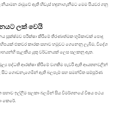
වූ නියාමන රාමුවේ ඇති හිඩැස් හඳුනාගැනීමට මෙම පියවර ගනු
ානයට ලක් වෙයි
ලනය සූක්ෂ්මව පරීක්ෂා කිරීමේ තීරණාත්මක භූමිකාවක් පොදු
කිහිපයක් එකවර කාරක සභාව හමුවට ගෙනෙනු ලැබීම, විදේශ
ත්සාහයන්හි සැලකිය යුතු වර්ධනයක් ලෙස සලකනු ඇත.
්‍ය පද්ධති ආරක්ෂා කිරීමේ වගකීම පැවරී ඇති ආයතනවලින්
 තුළ සිට ගොඩනැගෙමින් ඇති බලපෑම් සහ සමන්විත සම්පූර්ණ
 සභාව ඉල්ලීම සලකා බලමින් සිය විමර්ශනයේ විෂය පථය
ා කෙරේ.