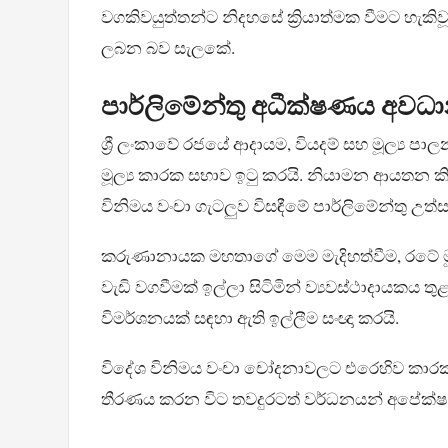
වගකිවයුත්තන්ට නිදහසේ ක්‍රියාත්මක වීමට හැකි
ලබන බව සැලකේ.
පාර්ලිමේන්තු අධීක්ෂණය අවධ
ශ්‍රී ලංකාවේ රජයේ ආදායම, වියදම් සහ මූල්‍ය පා
මූල්‍ය කාරක සභාව ඉටු කරයි. නියාමන ආයතන 
විනිමය වංචා ගැටලුව විසඳීමේ පාර්ලිමේන්තු උ
කරුණානායක මහතාගේ මෙම මැදිහත්වීම, රටේ මූල
වැඩි වගවීමක් ඉල්ලා සිටිමින් ව්‍යවස්ථාදායකය
විමර්ශනයක් සඳහා ඇති ඉල්ලීම සංඥා කරයි.
විදේශ විනිමය වංචා චෝදනාවලට එරෙහිව කාරක
තීරණය කරන විට තවදුරටත් වර්ධනයන් අපේක්ෂ