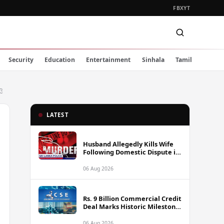
FB
X
YT
Security
Education
Entertainment
Sinhala
Tamil
ි
LATEST
Husband Allegedly Kills Wife
Following Domestic Dispute in
Ambakote
06 Aug 2026
Rs. 9 Billion Commercial Credit
Deal Marks Historic Milestone
on Colombo Stock Exchange
06 Aug 2026