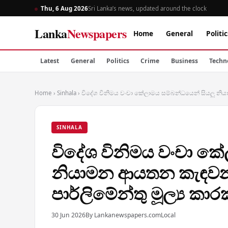
Thu, 6 Aug 2026
Sri Lanka’s news, updated around the clock
Lanka
Newspapers
Home
General
Politic
Latest
General
Politics
Crime
Business
Techn
Home
›
Sinhala
›
විදේශ විනිමය වංචා කේලාමය සම්බන්ධයෙන් සියලු නි
SINHALA
විදේශ විනිමය වංචා කේ
නියාමන ආයතන කැඳවන
පාර්ලිමේන්තු මූල්‍ය ක
30 Jun 2026
By Lankanewspapers.com
Local