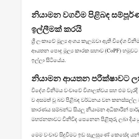
නියාමන වගවීම පිළිබඳ සම්පූර්ණ
ඉල්ලීමක් කරයි
ශ්‍රී ලංකාවේ මූල්‍ය අංශය කැලඹවා ඇති විදේශ 
ආයතන පොදු මූල්‍ය කාරක සභාව (CoPF) හමුවට ක
ඉල්ලා සිටියේය.
නියාමන ආයතන පරීක්ෂාවට ලක්
විදේශ විනිමය වංචාවේ විශාලත්වය සහ එම වැරද
ව අසමත් වූ බව පිළිබඳ වර්ධනය වන කනස්සල්
කාරණය සම්බන්ධ සියලු නියාමන අධිකාරීන් පාර
මහජනතාවට විනිවිද පෙනෙන පිළිතුරු ලබා දිය
මෙම වංචාව සිදුවීමට ඉඩ සැලසුණේ කෙසේද යන්න ප