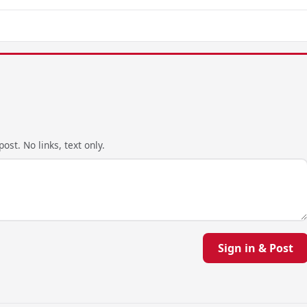
ost. No links, text only.
Sign in & Post