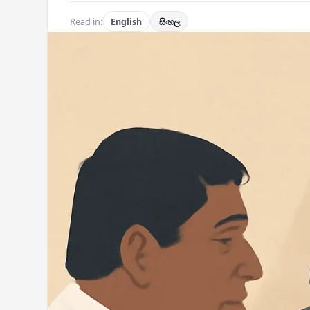
Read in:
English
සිංහල