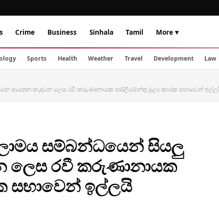
s
Crime
Business
Sinhala
Tamil
More ▾
ology
Sports
Health
Weather
Travel
Development
Law
යාමන ආයතන කැඳවන ලෙස රවී කරුණානායක පාර්ලිමේන්තු මූල්‍ය කාරක සභාවෙන් ඉල්ලය
ලාමය සම්බන්ධයෙන් සියලු
 ලෙස රවී කරුණානායක
ාරක සභාවෙන් ඉල්ලයි