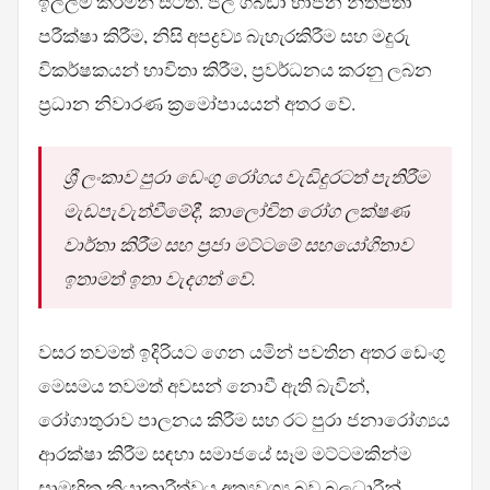
ඉල්ලීම් කරමින් සිටිති. ජල ගබඩා භාජන නිතිපතා
පරීක්ෂා කිරීම, නිසි අපද්‍රව්‍ය බැහැරකිරීම සහ මදුරු
විකර්ෂකයන් භාවිතා කිරීම, ප්‍රවර්ධනය කරනු ලබන
ප්‍රධාන නිවාරණ ක්‍රමෝපායයන් අතර වේ.
ශ්‍රී ලංකාව පුරා ඩෙංගු රෝගය වැඩිදුරටත් පැතිරීම
මැඩපැවැත්වීමේදී, කාලෝචිත රෝග ලක්ෂණ
වාර්තා කිරීම සහ ප්‍රජා මට්ටමේ සහයෝගිතාව
ඉතාමත් ඉතා වැදගත් වේ.
වසර තවමත් ඉදිරියට ගෙන යමින් පවතින අතර ඩෙංගු
මෙසමය තවමත් අවසන් නොවී ඇති බැවින්,
රෝගාතුරාව පාලනය කිරීම සහ රට පුරා ජනාරෝග්‍යය
ආරක්ෂා කිරීම සඳහා සමාජයේ සෑම මට්ටමකින්ම
සාමූහික ක්‍රියාකාරීත්වය අත්‍යවශ්‍ය බව බලධාරීන්