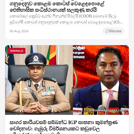
ගනුදෙනුව කොළඹ කොටස් වෙළෙඳපොළේ
ඓතිහාසික සංධිස්ථානයක් සලකුණු කරයි
කොමර්ෂල් ක්‍රෙඩිට් ඇන්ඩ් ෆිනෑන්ස් පීඑල්සී (COCR) සමාගමේ සිදු වූ
සුවිශේෂී කොටස් ගනුදෙනුවක් කොළඹ කොටස් වෙළෙඳපොළේ (CSE)
වාර්තා නැවත ලිවීමට හේතු විය — සමාගමේ 28%ක…
06 Aug 2026
Discuss
SINHALA
සාගර කාරියවසම් සම්බන්ධ IGP ඝාතනා කුමන්ත්‍රණ
චෝදනාව: ගැඹුරු විමර්ශනයකට කඩුවෙල