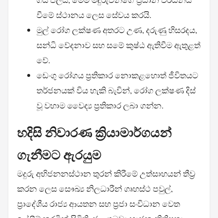
වීමේ ස්ථානය ලෙස සේවය කරයි.
මුල් රෝග ලක්ෂණ අතරට උණ, දරුණු හිසරදය,
සන්ධි වේදනාව සහ සමේ කුෂ්ඨ ඇතිවීම ඇතුළත්
වේ.
ඩෙංගු රෝගය ප්‍රතිකාර නොකළහොත් ජීවිතයට
තර්ජනයක් විය හැකි බැවින්, රෝග ලක්ෂණ දිස්
වූ වහාම වෛද්‍ය ප්‍රතිකාර ලබා ගන්න.
හදිසි නිවාරණ ක්‍රියාමාර්ගයන්
ගැනීමට ඇරයුම
මදුරු අභිජනනස්ථාන තුරන් කිරීමේ උත්සාහයන් තීව්‍ර
කරන ලෙස සෞඛ්‍ය නිලධාරීන් ගෘහස්ථ පවුල්,
ප්‍රාදේශීය රාජ්‍ය ආයතන සහ ප්‍රජා සංවිධාන වෙත