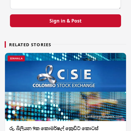
Sign in & Post
RELATED STORIES
SINHALA
රු. බිලියන 9ක කොමර්ෂල් ක්‍රෙඩිට් කොටස්