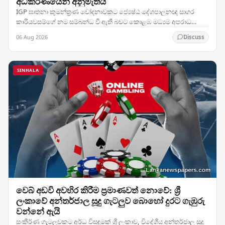
අධිකරණයෙන් අනුමැතිය
IGP ඝාතනා කුමන්ත්‍රණ චෝදනාවකට ජ්‍යෙෂ්ඨ දේශපාලනඥ සාගර
කාරියවසම්ගේ නම සම්බන්ධ වී ඇති බවට කොළඹ මධ්‍යම අපරාධ
විමර්ශන කාර්යාංශය (CCIB) ඉදිරිපත් කළ වාර්තාව සලකා බැලූ…
06 Aug 2026
Discuss
SINHALA
වෙබ් අඩවි අවහිර කිරීම ප්‍රමාණවත් නොවේ: ශ්‍රී
ලංකාවේ අන්තර්ජාල සූදු ගැටලුව බොහෝ දුරට ගැඹුරු
වන්නේ ඇයි
සංකීර්ණ ගැටලුවකට අර්ධ විසඳුමක් ශ්‍රී ලංකාව, විදේශීය අන්තර්ජාල සූදු