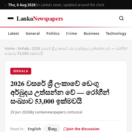
Thu, 6 Aug 2026
Sri Lanka’s news, updated around the clock
Lanka
Newspapers
Latest
General
Politics
Crime
Business
Technology
Home
›
Sinhala
›
2026 වසරේ ශ්‍රී ලංකාවේ ඩෙංගු අර්බුදය උත්සන්න වේ — රෝගීන්
සංඛ්‍යාව 53,000 ඉක්මවයි
SINHALA
2026 වසරේ ශ්‍රී ලංකාවේ ඩෙංගු
අර්බුදය උත්සන්න වේ — රෝගීන්
සංඛ්‍යාව 53,000 ඉක්මවයි
29 Jun 2026
By Lankanewspapers.com
Local
Read in:
English
සිංහල
Join the discussion