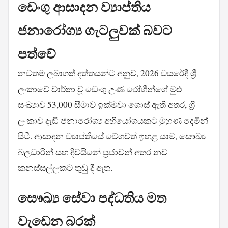
ඩෙංගු ආසාදන ව්‍යාප්තිය
ජනාරෝග්‍ය ගැටලුවක් බවට
පත්වේ
නවතම ලබාගත් දත්තයන්ට අනුව, 2026 වසරේදී ශ්‍රී
ලංකාවේ වාර්තා වූ ඩෙංගු උණ රෝගීන්ගේ මුළු
සංඛ්‍යාව 53,000 සීමාව ඉක්මවා ගොස් ඇති අතර, ශ්‍රී
ලංකාව දැඩි ජනාරෝග්‍ය අභියෝගයකට මුහුණ දෙමින්
සිටී. ආසාදන ව්‍යාප්තියේ වේගවත් ඉහළ යාම, සෞඛ්‍ය
බලධාරීන් සහ දිවයිනේ ප්‍රජාවන් අතර නව
කනස්සල්ලකට තුඩු දී ඇත.
සෞඛ්‍ය සේවා පද්ධතිය මත
වැඩෙන බරක්