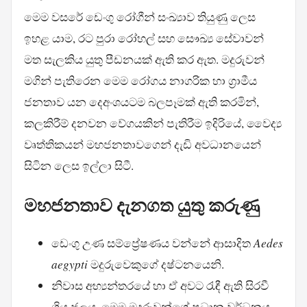
මෙම වසරේ ඩෙංගු රෝගීන් සංඛ්‍යාව තියුණු ලෙස
ඉහළ යාම, රට පුරා රෝහල් සහ සෞඛ්‍ය සේවාවන්
මත සැලකිය යුතු පීඩනයක් ඇති කර ඇත. මදුරුවන්
මගින් පැතිරෙන මෙම රෝගය නාගරික හා ග්‍රාමීය
ජනතාව යන දෙඅංශයටම බලපෑමක් ඇති කරමින්,
කලකිරීම් දනවන වේගයකින් පැතිරීම ඉදිරියේ, වෛද්‍ය
වෘත්තිකයන් මහජනතාවගෙන් දැඩි අවධානයෙන්
සිටින ලෙස ඉල්ලා සිටී.
මහජනතාව දැනගත යුතු කරුණු
ඩෙංගු උණ සම්ප්‍රේෂණය වන්නේ ආසාදිත
Aedes
aegypti
මදුරුවෙකුගේ දෂ්ටනයෙනි.
නිවාස අභ්‍යන්තරයේ හා ඒ අවට රැඳී ඇති සිරවී
ගිය ජලය, මෙම මදුරුවන්ගේ ප්‍රධාන වර්ධනය