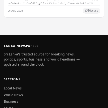
කර්මාන්තයට එරෙහිව දැඩි පියවරක් ගනිමින්, ඒ හා සම්බන්ධ වෙබ්
අඩවිවලට ප්‍රවේශය අවහිර කර ඇත.…
06 Aug 2026
Discuss
LANKA NEWSPAPERS
Sri Lanka's trusted source for breaking news,
politics, sports, business and world headlines —
updated around the clock.
SECTIONS
Local News
World News
Business
Crime