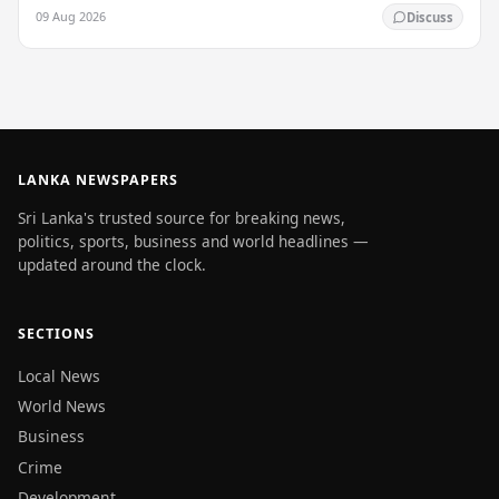
සුභසාධන ක්‍රියාකාරීන්ගේ සහ නීති විශේෂඥයන්ගේ…
09 Aug 2026
Discuss
LANKA NEWSPAPERS
Sri Lanka's trusted source for breaking news,
politics, sports, business and world headlines —
updated around the clock.
SECTIONS
Local News
World News
Business
Crime
Development