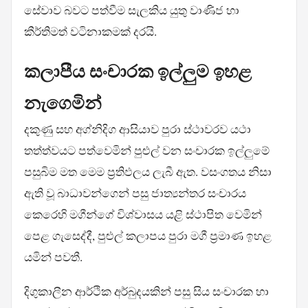
සේවාව බවට පත්වීම සැලකිය යුතු වාණිජ හා
කීර්තිමත් වටිනාකමක් දරයි.
කලාපීය සංචාරක ඉල්ලුම ඉහළ
නැගෙමින්
දකුණු සහ අග්නිදිග ආසියාව පුරා ස්ථාවරව යථා
තත්ත්වයට පත්වෙමින් පුළුල් වන සංචාරක ඉල්ලුමේ
පසුබිම මත මෙම ප්‍රතිඵලය ලැබී ඇත. වසංගතය නිසා
ඇති වූ බාධාවන්ගෙන් පසු ජාත්‍යන්තර සංචාරය
කෙරෙහි මගීන්ගේ විශ්වාසය යළි ස්ථාපිත වෙමින්
පෙළ ගැසෙද්දී, පුළුල් කලාපය පුරා මගී ප්‍රමාණ ඉහළ
යමින් පවතී.
දිගුකාලීන ආර්ථික අර්බුදයකින් පසු සිය සංචාරක හා