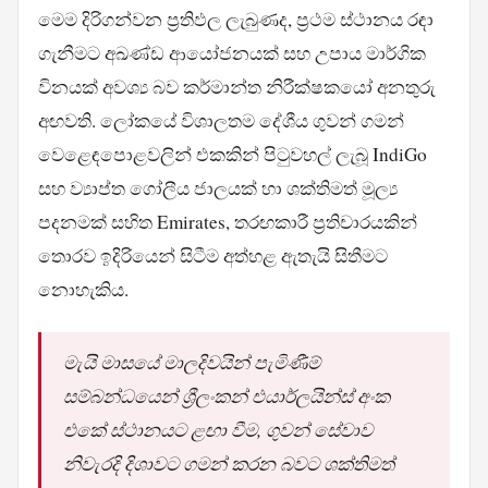
මෙම දිරිගන්වන ප්‍රතිඵල ලැබුණද, ප්‍රථම ස්ථානය රඳා
ගැනීමට අඛණ්ඩ ආයෝජනයක් සහ උපාය මාර්ගික
විනයක් අවශ්‍ය බව කර්මාන්ත නිරීක්ෂකයෝ අනතුරු
අඟවති. ලෝකයේ විශාලතම දේශීය ගුවන් ගමන්
වෙළෙඳපොළවලින් එකකින් පිටුවහල් ලැබූ IndiGo
සහ ව්‍යාප්ත ගෝලීය ජාලයක් හා ශක්තිමත් මූල්‍ය
පදනමක් සහිත Emirates, තරඟකාරී ප්‍රතිචාරයකින්
තොරව ඉදිරියෙන් සිටීම අත්හළ ඇතැයි සිතීමට
නොහැකිය.
මැයි මාසයේ මාලදිවයින් පැමිණීම්
සම්බන්ධයෙන් ශ්‍රීලංකන් එයාර්ලයින්ස් අංක
එකේ ස්ථානයට ළඟා වීම, ගුවන් සේවාව
නිවැරදි දිශාවට ගමන් කරන බවට ශක්තිමත්