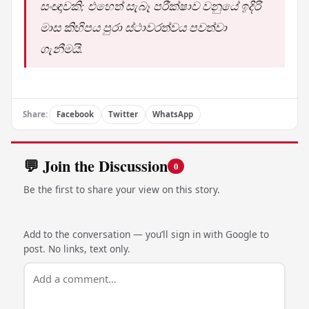
සං‍ඥාවකි; එහෙත් සැබෑ පරීක්ෂාව වනුයේ ඉදිරි
මාස කිහිපය පුරා ස්ථාවරත්වය පවත්වා
ගැනීමයි.
Share:
Facebook
Twitter
WhatsApp
💬 Join the Discussion
0
Be the first to share your view on this story.
Add to the conversation — you’ll sign in with Google to
post. No links, text only.