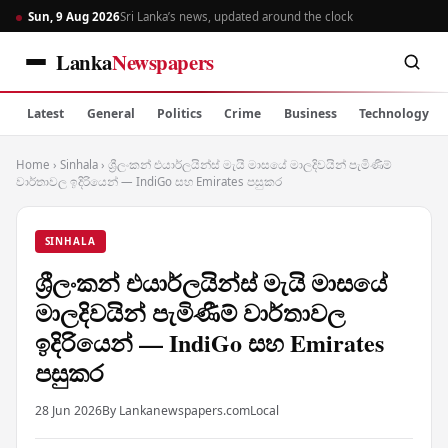
Sun, 9 Aug 2026
Sri Lanka’s news, updated around the clock
Lanka
Newspapers
Latest
General
Politics
Crime
Business
Technology
Home
›
Sinhala
›
ශ්‍රීලංකන් එයාර්ලයින්ස් මැයි මාසයේ මාලදිවයින් පැමිණීම්
වාර්තාවල ඉදිරියෙන් — IndiGo සහ Emirates පසුකර
SINHALA
ශ්‍රීලංකන් එයාර්ලයින්ස් මැයි මාසයේ
මාලදිවයින් පැමිණීම් වාර්තාවල
ඉදිරියෙන් — IndiGo සහ Emirates
පසුකර
28 Jun 2026
By Lankanewspapers.com
Local