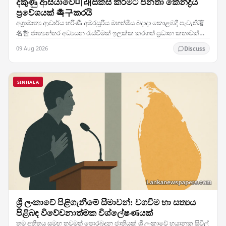
දකුණු ආසියාවේ미래සකස් කිරීමට ජනතා කේන්ද්‍රීය
ප්‍රවේශයක් 촉구කරයි
අග්‍රාමාත්‍ය ආචාර්ය හරිණී අමරසූරිය මහත්මිය බදාදා කොළඹදී පැවැති著
名한 ජාත්‍යන්තර අධ්‍යයන රැස්වීමක් ඉලක්ක කරගත් ප්‍රධාන කතාවක්
ඉදිරිපත් කළ අතර, දකුණු ආසියාවේ미래ගෝලීය…
09 Aug 2026
Discuss
SINHALA
ශ්‍රී ලංකාවේ පිළිගැනීමේ සීමාවන්: වගවීම හා සත්‍යය
පිළිබඳ විවේචනාත්මක විශ්ලේෂණයක්
තම අතීතය සමඟ තවමත් පොරබදන ජාතියක් ශ්‍රී ලංකාවේ භයානක සිවිල්