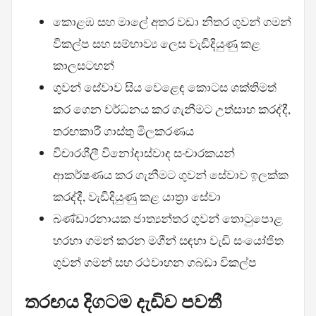
කොළඹ සහ මාලේ අතර වඩා නිතර ගුවන් ගමන්
විකල්ප සහ සම්භාව්‍ය ලෙස වැඩිදියුණු කළ
කාලසටහන්
ගුවන් සේවාව සිය වෙළෙඳ කොටස ශක්තිමත්
කර ගෙන වර්ධනය කර ගැනීමට උත්සාහ කරද්දී,
තරඟකාරී ගාස්තු මිලකරණය
විචාරශීලී විනෝදාස්වාද සංචාරකයන්
ආකර්ෂණය කර ගැනීමට ගුවන් සේවාව ඉලක්ක
කරද්දී, වැඩිදියුණු කළ යාත්‍රා සේවා
බණ්ඩාරනායක ජාත්‍යන්තර ගුවන් තොටුපොළ
හරහා ගමන් කරන මගීන් සඳහා වැඩි සංයෝජිත
ගුවන් ගමන් සහ රථවාහන ගබඩා විකල්ප
තරඟය දිගටම දැඩිව පවතී