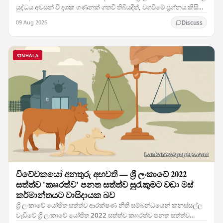
යුද්ධය අවසන් වී දශක ගණනක් ගතවී තිබියදීත්, වගවීමේ ප්‍රශ්නය කිසිදා
නොවිසඳුණු ගැටළුවක් ලෙස පවතී. ශ්‍රී…
09 Aug 2026
Discuss
SINHALA
විවේචකයෝ අනතුරු අඟවති — ශ්‍රී ලංකාවේ 2022
සත්ත්ව 'කෲරත්ව' පනත සත්ත්ව සුරැකුමට වඩා මස්
කර්මාන්තයට වාසිදායක බව
ශ්‍රී ලංකාවේ යෝජිත සත්ත්ව ආරක්ෂණ නීති සම්බන්ධයෙන් කනස්සල්ල
වැඩිවේ ශ්‍රී ලංකාවේ යෝජිත 2022 සත්ත්ව කෲරත්ව පනත සත්ත්ව