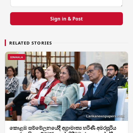
Sign in & Post
RELATED STORIES
SINHALA
කොළඹ සම්මේලනයේදී අග්‍රාමාත්‍ය හරිණී අමරසූරිය