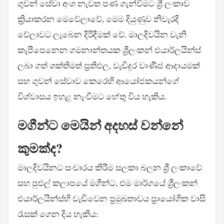
ගුවන් සේවා අංශ නැවත පණ ගැන්වීමට ශ්‍රී ලංකාව
ක්‍රියාකරන මෙවේලාවේ, මෙම දියුණුව නිවැරදි
වේලාවට ලැබෙන දිරිදීමක් වේ. මාලදිවයින වැනි
කැපීපෙනෙන ගමනාන්තයක ශ්‍රීලංකන් එයාර්ලයින්ස්
ලබා ගත් ශක්තිමත් ප්‍රතිඵල, වැඩිදුර වාණිජ ආදායමක්
සහ ගුවන් සේවාව කෙරෙහි ආයෝජකයන්ගේ
විශ්වාසය ඉහළ නැංවීමට හේතු විය හැකිය.
මගීන්ට මෙයින් අදහස් වන්නේ
කුමක්ද?
මාලදිවයිනට සංචාරය කිරීම සලකා බලන ශ්‍රී ලංකාවේ
සහ පුළුල් කලාපයේ මගීන්ට, එම මාර්ගයේ ශ්‍රීලංකන්
එයාර්ලයින්ස්හි වැඩිවෙන ප්‍රමුඛතාවය ප්‍රායෝගික වාසි
රැසක් ගෙන දිය හැකිය: