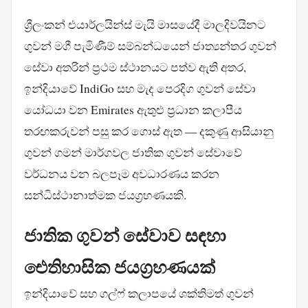
ශ්‍රීලංකන් එයාර්ලයින්ස් මැයි මාසයේදී මාලදිවයිනට
ගුවන් මගී පැමිණීම් සම්බන්ධයෙන් ජාත්‍යන්තර ගුවන්
සේවා අතරින් ප්‍රථම ස්ථානයට පත්ව ඇති අතර,
ඉන්දියාවේ IndiGo සහ මැද පෙරදිග ගුවන් සේවා
යෝධයා වන Emirates ඇතුළු ප්‍රධාන කලාපීය
තරඟකරුවන් පසු කර ගොස් ඇත — දකුණු ආසියානු
ගුවන් ගමන් මාර්ගවල ජාතික ගුවන් සේවාවේ
වර්ධනය වන බලපෑම අවධාරණය කරන
සන්ධිස්ථානාත්මක ජයග්‍රහණයකි.
ජාතික ගුවන් සේවාව සඳහා
ඓතිහාසික ජයග්‍රහණයක්
ඉන්දියාවේ සහ ගල්ෆ් කලාපයේ ශක්තිමත් ගුවන්