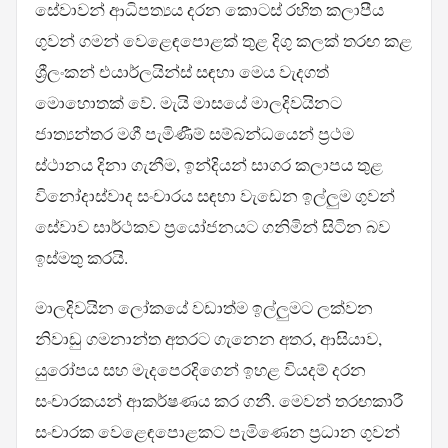
සේවාවන් ආධිපත්‍යය දරන කොටස් රහිත කලාපීය
ගුවන් ගමන් වෙළෙඳපොළක් තුළ දිගු කලක් තරඟ කළ
ශ්‍රීලංකන් එයාර්ලයින්ස් සඳහා මෙය වැදගත්
මොහොතක් වේ. මැයි මාසයේ මාලදිවයිනට
ජාත්‍යන්තර මගී පැමිණීම් සම්බන්ධයෙන් ප්‍රථම
ස්ථානය දිනා ගැනීම, ඉන්දියන් සාගර කලාපය තුළ
විනෝදාස්වාද සංචාරය සඳහා වැඩෙන ඉල්ලුම ගුවන්
සේවාව සාර්ථකව ප්‍රයෝජනයට ගනිමින් සිටින බව
ඉස්මතු කරයි.
මාලදිවයින ලෝකයේ වඩාත්ම ඉල්ලුමට ලක්වන
නිවාඩු ගමනාන්ත අතරට ගැනෙන අතර, ආසියාව,
යුරෝපය සහ මැදපෙරදිගෙන් ඉහළ වියදම් දරන
සංචාරකයන් ආකර්ෂණය කර ගනී. මෙවන් තරඟකාරී
සංචාරක වෙළෙඳපොළකට පැමිණෙන ප්‍රධාන ගුවන්