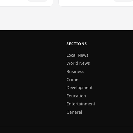
(CSE) වාර්තා නැවත ලිවීමට
අපරාධ විමර්ශන කාර්යාංශය (CCIB) ඉදිරිපත්
 සමාගමේ 28%ක…
කළ වාර්තාව සලකා බැලූ…
SECTIONS
Local News
World News
Business
Crime
Development
Education
Entertainment
General