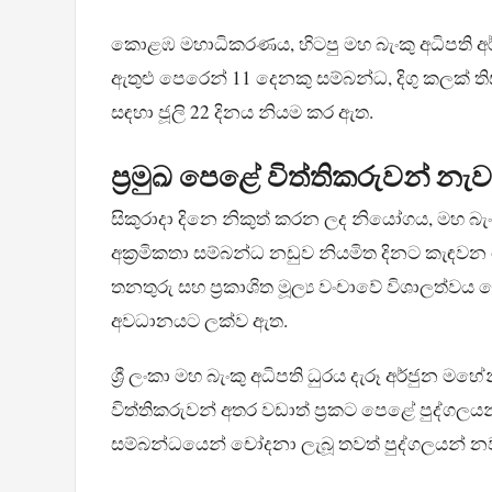
කොළඹ මහාධිකරණය, හිටපු මහ බැංකු අධිපති අර්ජ
ඇතුළු පෙරෙන් 11 දෙනකු සම්බන්ධ, දිගු කලක් ති
සඳහා ජූලි 22 දිනය නියම කර ඇත.
ප්‍රමුඛ පෙළේ විත්තිකරුවන් 
සිකුරාදා දිනෙ නිකුත් කරන ලද නියෝගය, මහ බැ
අක්‍රමිකතා සම්බන්ධ නඩුව නියමිත දිනට කැඳ
තනතුරු සහ ප්‍රකාශිත මූල්‍ය වංචාවේ විශාලත
අවධානයට ලක්ව ඇත.
ශ්‍රී ලංකා මහ බැංකු අධිපති ධුරය දැරූ අර්ජුන මහ
විත්තිකරුවන් අතර වඩාත් ප්‍රකට පෙළේ පුද්ගලය
සම්බන්ධයෙන් චෝදනා ලැබූ තවත් පුද්ගලයන් නව 