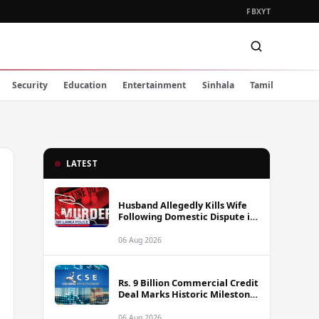
FB
X
YT
Security
Education
Entertainment
Sinhala
Tamil
LATEST
Husband Allegedly Kills Wife
Following Domestic Dispute in
Ambakote
06 Aug 2026
Rs. 9 Billion Commercial Credit
Deal Marks Historic Milestone
on Colombo Stock Exchange
06 Aug 2026