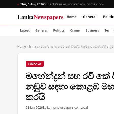
Thu, 6 Aug 2026
Sri Lanka’s news, updated around the clock
Lanka
Newspapers
Home
General
Politic
Latest
General
Politics
Crime
Business
Techn
Home
›
Sinhala
›
මහේන්ද්‍රන් සහ රවී කේ විරුද්ධ බැඳුම්කර වෙන්දේසි 
SINHALA
මහේන්ද්‍රන් සහ රවී කේ 
නඩුව සඳහා කොළඹ මහාධ
කරයි
28 Jun 2026
By Lankanewspapers.com
Local