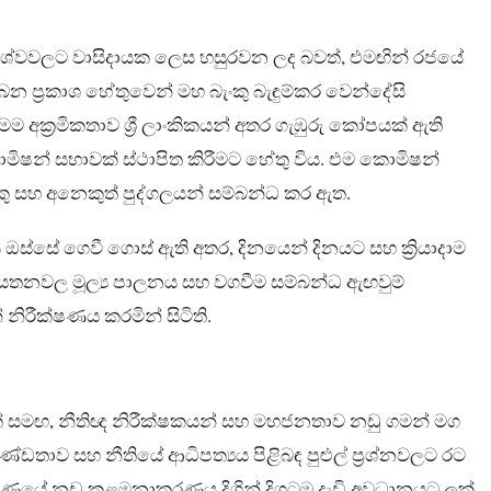
 පාර්ශ්වවලට වාසිදායක ලෙස හසුරවන ලද බවත්, එමඟින් රජයේ
ලබන ප්‍රකාශ හේතුවෙන් මහ බැංකු බැඳුම්කර වෙන්දේසි
්‍රමිකතාව ශ්‍රී ලාංකිකයන් අතර ගැඹුරු කෝපයක් ඇති
ිෂන් සභාවක් ස්ථාපිත කිරීමට හේතු විය. එම කොමිෂන්
කු සහ අනෙකුත් පුද්ගලයන් සම්බන්ධ කර ඇත.
 ඔස්සේ ගෙවී ගොස් ඇති අතර, දිනයෙන් දිනයට සහ ක්‍රියාදාම
ය ආයතනවල මූල්‍ය පාලනය සහ වගවීම සම්බන්ධ ඇඟවුම්
් නිරීක්ෂණය කරමින් සිටිති.
වීමත් සමඟ, නීතිඥ නිරීක්ෂකයන් සහ මහජනතාව නඩු ගමන් මග
ඩතාව සහ නීතියේ ආධිපත්‍යය පිළිබඳ පුළුල් ප්‍රශ්නවලට රට
ණයේ නඩු කළමනාකරණය දිගින් දිගටම දැඩි අවධානයට ලක්