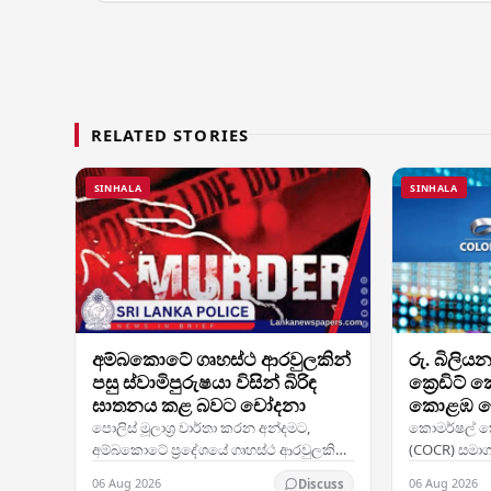
RELATED STORIES
SINHALA
SINHALA
අම්බකොටේ ගෘහස්ථ ආරවුලකින්
රු. බිලි
පසු ස්වාමිපුරුෂයා විසින් බිරිඳ
ක්‍රෙඩිට්
ඝාතනය කළ බවට චෝදනා
කොළඹ ක
ඓතිහාසික
පොලිස් මූලාශ්‍ර වාර්තා කරන අන්දමට,
කොමර්ෂල් ක්‍ර
සලකුණු ක
අම්බකොටේ ප්‍රදේශයේ ගෘහස්ථ ආරවුලකින්
(COCR) සමාගම
පසු වයස අවුරුදු 48ක් වූ කාන්තාවක් තම
ගනුදෙනුවක
06 Aug 2026
06 Aug 2026
Discuss