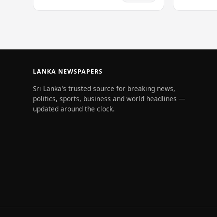
ස්වාමිපුරු�ෂයා විසින් ඝාතනය කර ඇතැයි
වෙළෙඳපොළේ 
සැලකේ. සිද්ධිය…
හේතු විය —
LANKA NEWSPAPERS
Sri Lanka's trusted source for breaking news,
politics, sports, business and world headlines —
updated around the clock.