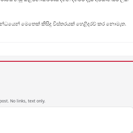
බන්ධයෙන් මෙතෙක් කිසිදු විස්තරයක් හෙළිදරව් කර නොමැත.
ost. No links, text only.