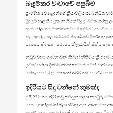
බැඳුම්කර වංචාවේ පසුබිම
ප්‍රාථමික වෙළෙඳුන්ගේ ක්‍රියාවලිය සම්බන්ධිත
මුදලට සැලකිය යුතු හානියක් සිදු වූ බවත් කරනු 
ආන්දෝලනය මහජනතාවගේ ඉදිරියට ආවේය. මෙම අක
කළ අතර, ඉහළ මට්ටමේ ජනාධිපති විමර්ශන කොම
සභාවේ නිගමන, ජ්‍යෙෂ්ඨ නිලධාරීන් කිහිප දෙන
නඩුව වසර ගණනාවක් තිස්සේ නීතිමය ක්‍රියාදාමය
ශ්‍රවණ හරහා දිගටම ගමන් කරමින් පවතී. රාජ්‍
හේතුවෙන් ශ්‍රී ලාංකිකයන් මෙම නඩුව ශ්‍රද්ධාවෙන
ඉදිරියට සිදු වන්නේ කුමක්ද
ජූලි 22 දිනය ඉදිරි නඩු කටයුතු සඳහා තහවුරු 
දෙස උනන්දුවෙන් බලා සිටිනු ඇත. ආයතනික අඛණ්
මුහුණ දෙන මෙවන් පසුබිමක, කොළඹ මහාධිකර