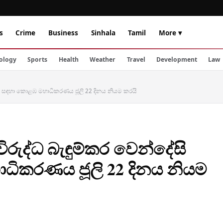
s
Crime
Business
Sinhala
Tamil
More ▾
ology
Sports
Health
Weather
Travel
Development
Law
නඩුව සඳහා කොළඹ මහාධිකරණය ජූලි 22 දිනය නියම කරයි
විරුද්ධ බැඳුම්කර වෙන්දේසි
ිකරණය ජූලි 22 දිනය නියම