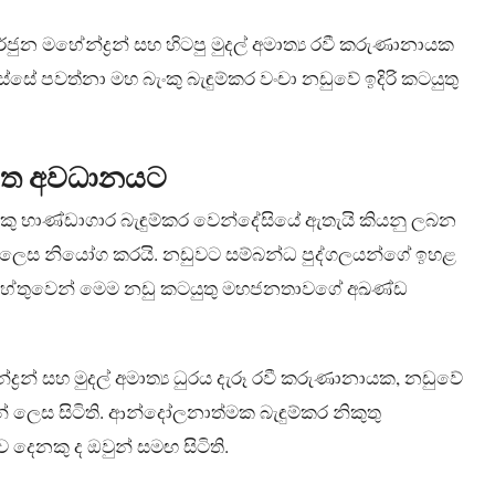
ුන මහේන්ද්‍රන් සහ හිටපු මුදල් අමාත්‍ය රවී කරුණානායක
ස්සේ පවත්නා මහ බැංකු බැඳුම්කර වංචා නඩුවේ ඉදිරි කටයුතු
නැවත අවධානයට
ංකු භාණ්ඩාගාර බැඳුම්කර වෙන්දේසියේ ඇතැයි කියනු ලබන
වන ලෙස නියෝග කරයි. නඩුවට සම්බන්ධ පුද්ගලයන්ගේ ඉහළ
්වය හේතුවෙන් මෙම නඩු කටයුතු මහජනතාවගේ අඛණ්ඩ
ේන්ද්‍රන් සහ මුදල් අමාත්‍ය ධුරය දැරූ රවී කරුණානායක, නඩුවේ
න් ලෙස සිටිති. ආන්දෝලනාත්මක බැඳුම්කර නිකුතු
දෙනකු ද ඔවුන් සමඟ සිටිති.