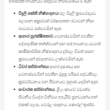
පාරිසරික හායනයට සෘජුවම නිරාවරණය වී ඇත:
විදුලි ශක්ති නිෂ්පාදනය
ජල විදුලි ක්‍රමවේදයට
බලපාන අක්‍රමවත් වර්ෂාපතන රටාවන් නිසා
බාධාවට පත්වෙමින් ඇත.
ආහාර සුරක්ෂිතතාව
වෙනස්වෙමින් පවතින
දේශගුණික තත්ත්වයන් සහ පස් හායනය යටතේ
කෘෂිකාර්මික නිෂ්පාදනය දුර්වල වීමත් සමඟ
ක්‍රමයෙන් අවදානමට ලක්වෙමින් ඇත.
ධීවර කර්මාන්තය
සාගර දූෂණය සහ
වෙනස්වෙමින් පවතින මුහුදු පරිසර පද්ධතිවල
ක්‍රමවර්ධනය වන පීඩනයට මුහුණ දෙමින් ඇත.
සංචාරක කර්මාන්තය
, ශ්‍රී ලංකාවේ වඩාත්ම
ජීවනීය විදේශ විනිමය ඉපැයීම් ප්‍රභවයන්ගෙන්
එකක් ලෙස, වෙරළ ඛාදනය, කොරල් තුණ්ඩ