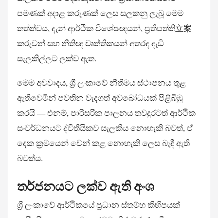
පමණක් අදාළ කරුණක් ලෙස සලකනු ලැබූ මෙම
තත්ත්වය, දැන් ආර්ථික විශේෂඥයන්, ප්‍රතිපත්ති立案
කරුවන් සහ නීතිඥ වෘත්තිකයන් අතරද දැඩි
සැලකිල්ලට ලක්ව ඇත.
මෙම අවවාදය, ශ්‍රී ලංකාවේ නීතිමය ස්ථාපනය තුළ
ඇතිවෙමින් පවතින වැදගත් අවබෝධයක් පිළිබිඹු
කරයි — එනම්, පාරිසරික පාලනය තවදුරටත් ආර්ථික
සංවර්ධනයට ද්විතීයිකව සැලකිය නොහැකි බවත්, ඒ
දෙක ක්‍රමයෙන් වෙන් කළ නොහැකි ලෙස බැඳී ඇති
බවත්ය.
තර්ජනයට ලක්ව ඇති අංශ
ශ්‍රී ලංකාවේ ආර්ථිකයේ ප්‍රධාන ස්තම්භ කිහිපයක්