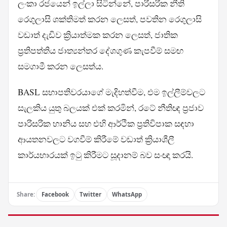
ලංකා රජයෙන් ඉල්ලා සිටින්නේ, පාරිසරික නීති
රෙගුලාසි ශක්තිමත් කරන ලෙසත්, පවතින රෙගුලාසි
වඩාත් දැඩිව ක්‍රියාත්මක කරන ලෙසත්, ජාතික
ප්‍රතිපත්තිය ජාත්‍යන්තර දේශගුණ කැපවීම් සමඟ
සමගාමී කරන ලෙසත්ය.
BASL සභාපතිවරයාගේ මැදිහත්වීම, එම ඉල්ලීම්වලට
සැලකිය යුතු බලයක් එක් කරමින්, රටේ නීතිඥ ප්‍රජාව
පාරිසරික හානිය සහ එහි ආර්ථික ප්‍රතිවිපාක සඳහා
ආයතනවලට වගවීම් කිරීමේ වඩාත් ක්‍රියාශීලී
කාර්යභාරයක් ඉටු කිරීමට සූදානම් බව සංඥා කරයි.
Share:
Facebook
Twitter
WhatsApp