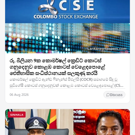
රු. බිලියන 9ක කොමර්ෂල් ක්‍රෙඩිට් කොටස්
ගනුදෙනුව කොළඹ කොටස් වෙළෙඳපොළේ
ඓතිහාසික සංධිස්ථානයක් සලකුණු කරයි
කොමර්ෂල් ක්‍රෙඩිට් ඇන්ඩ් ෆිනෑන්ස් පීඑල්සී (COCR) සමාගමේ සිදු වූ
සුවිශේෂී කොටස් ගනුදෙනුවක් කොළඹ කොටස් වෙළෙඳපොළේ (CSE)
වාර්තා නැවත ලිවීමට හේතු විය — සමාගමේ 28%ක…
06 Aug 2026
Discuss
SINHALA