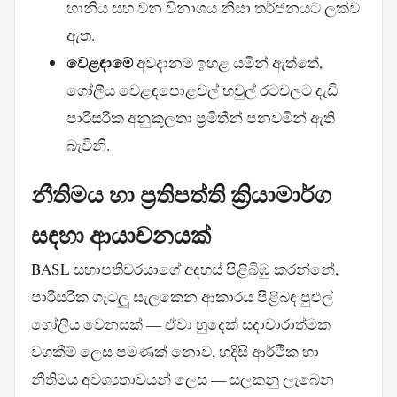
හානිය සහ වන විනාශය නිසා තර්ජනයට ලක්ව
ඇත.
වෙළඳාමේ
අවදානම් ඉහළ යමින් ඇත්තේ,
ගෝලීය වෙළඳපොළවල් හවුල් රටවලට දැඩි
පාරිසරික අනුකූලතා ප්‍රමිතීන් පනවමින් ඇති
බැවිනි.
නීතිමය හා ප්‍රතිපත්ති ක්‍රියාමාර්ග
සඳහා ආයාචනයක්
BASL සභාපතිවරයාගේ අදහස් පිළිබිඹු කරන්නේ,
පාරිසරික ගැටලු සැලකෙන ආකාරය පිළිබඳ පුළුල්
ගෝලීය වෙනසක් — ඒවා හුදෙක් සදාචාරාත්මක
වගකීම් ලෙස පමණක් නොව, හදිසි ආර්ථික හා
නීතිමය අවශ්‍යතාවයන් ලෙස — සලකනු ලැබෙන