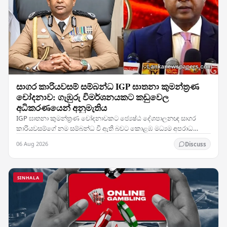
සාගර කාරියවසම් සම්බන්ධ IGP ඝාතනා කුමන්ත්‍රණ
චෝදනාව: ගැඹුරු විමර්ශනයකට කඩුවෙල
අධිකරණයෙන් අනුමැතිය
IGP ඝාතනා කුමන්ත්‍රණ චෝදනාවකට ජ්‍යෙෂ්ඨ දේශපාලනඥ සාගර
කාරියවසම්ගේ නම සම්බන්ධ වී ඇති බවට කොළඹ මධ්‍යම අපරාධ
විමර්ශන කාර්යාංශය (CCIB) ඉදිරිපත් කළ වාර්තාව සලකා බැලූ…
06 Aug 2026
Discuss
SINHALA