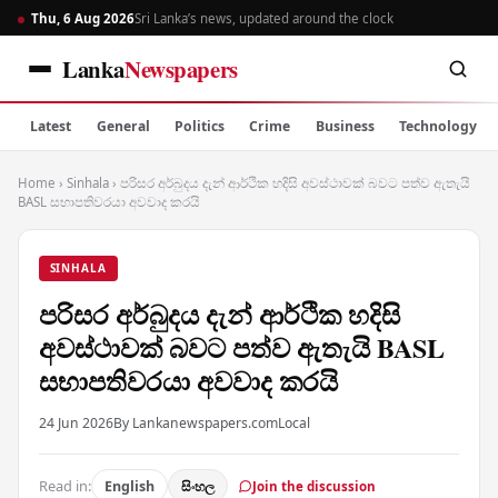
Thu, 6 Aug 2026
Sri Lanka’s news, updated around the clock
Lanka
Newspapers
Latest
General
Politics
Crime
Business
Technology
Home
›
Sinhala
›
පරිසර අර්බුදය දැන් ආර්ථික හදිසි අවස්ථාවක් බවට පත්ව ඇතැයි
BASL සභාපතිවරයා අවවාද කරයි
SINHALA
පරිසර අර්බුදය දැන් ආර්ථික හදිසි
අවස්ථාවක් බවට පත්ව ඇතැයි BASL
සභාපතිවරයා අවවාද කරයි
24 Jun 2026
By Lankanewspapers.com
Local
Read in:
English
සිංහල
Join the discussion