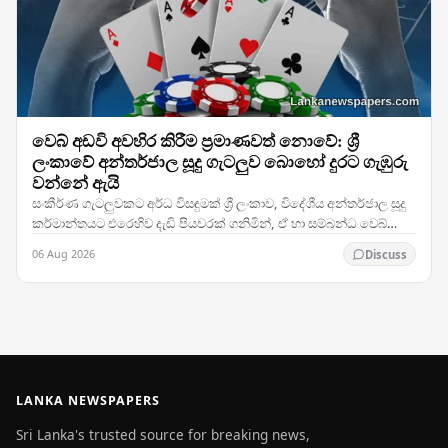
වෙබ් අඩවි අවහිර කිරීම ප්‍රමාණවත් නොවේ: ශ්‍රී
ලංකාවේ අන්තර්ජාල සූදු ගැටලුව බොහෝ දුරට ගැඹුරු
වන්නේ ඇයි
සංකීර්ණ ගැටලුවකට අර්ධ විසඳුමක් ශ්‍රී ලංකාව, විදේශීය අන්තර්ජාල සූදු
කර්මාන්තයට එරෙහිව දැඩි පියවරක් ගනිමින්, ඒ හා සම්බන්ධ වෙබ්
අඩවිවලට ප්‍රවේශය අවහිර කර ඇත.…
06 Aug 2026
Discuss
LANKA NEWSPAPERS
Sri Lanka's trusted source for breaking news,