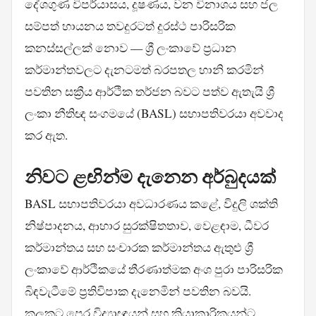
දේශගුණ විපර්යාසය, දූෂණය, වන විනාශය සහ ජල
සම්පත් හායනය තවදුරටත් දුරස්ථ පාරිසරික
කනස්සල්ලක් නොව — ශ්‍රී ලංකාවේ ප්‍රධාන
කර්මාන්තවලට දැනටමත් බරපතල හානි කරමින්
පවතින සක්‍රීය ආර්ථික තර්ජන බවට පත්ව ඇතැයි ශ්‍රී
ලංකා නීතිඥ සංගමයේ (BASL) සභාපතිවරයා අවවාද
කර ඇත.
නිවට ළඟින්ම දැනෙන අර්බුදයක්
BASL සභාපතිවරයා අවධාරණය කළේ, විදුලි ශක්ති
නිෂ්පාදනය, ආහාර සුරක්ෂිතතාව, වෙළඳාම, ධීවර
කර්මාන්තය සහ සංචාරක කර්මාන්තය ඇතුළු ශ්‍රී
ලංකාවේ ආර්ථිකයේ තීරණාත්මක අංශ පුරා පාරිසරික
බිඳවැටීමේ ප්‍රතිවිපාක දැනෙමින් පවතින බවයි.
කලකට පෙර විද්‍යාඥයන් සහ ක්‍රියාකාරිකයන්ට