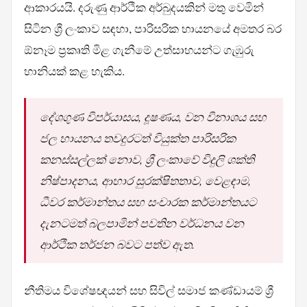
ආකාරයයි. දරුණු ආර්ථික අර්බුදයකින් මතු වෙමින්
සිටින ශ්‍රී ලංකාව සඳහා, පාරිසරික හායනයේ අමතර බර
ඕනෑම ප්‍රකෘති මිළ ගැනීමේ උත්සාහයන්ට ගැඹුරු
හානියක් කළ හැකිය.
දේශගුණ විපර්යාසය, දූෂණය, වන විනාශය සහ
ජල හායනය තවදුරටත් වියුක්ත පාරිසරික
කනස්සල්ලක් නොව, ශ්‍රී ලංකාවේ විදුලි ශක්ති
නිෂ්පාදනය, ආහාර සුරක්ෂිතතාව, වෙළඳාම,
ධීවර කර්මාන්තය සහ සංචාරක කර්මාන්තයට
දැනටමත් බලපාමින් පවතින වර්ධනය වන
ආර්ථික තර්ජන බවට පත්ව ඇත.
නීතිමය විශේෂඥයන් සහ සිවිල් සමාජ කණ්ඩායම් ශ්‍රී