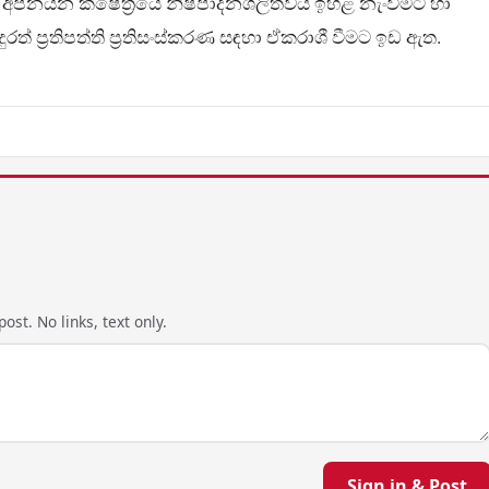
අපනයන ක්ෂේත්‍රයේ නිෂ්පාදනශීලිත්වය ඉහළ නැංවීමට හා
 ප්‍රතිපත්ති ප්‍රතිසංස්කරණ සඳහා ඒකරාශී වීමට ඉඩ ඇත.
ost. No links, text only.
Sign in & Post