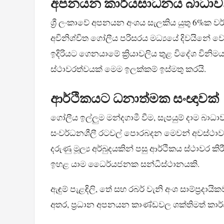
අපනයන කාර්යසාධනය බාධාවන් 
ශ්‍රී ලංකාවේ අපනයන අංශය සැලකිය යුතු 6%ක 
අවිනිශ්චිත ගෝලීය පරිසරය මධ්‍යයේ දිවයිනේ වෙළ
ඉදිරියට ගෙනයාමේ ක්‍රියාවලිය තුළ විදේශ විනිමය ආ
ස්ථාවරත්වයක් මෙම ඉලක්කම් ඉස්මතු කරයි.
ආර්ථිකයට ධනාත්මක සං‍ඥාවක්
ගෝලීය ඉල්ලුම මන්දගාමී වීම, සැපයුම් දාම
සංවර්ධනශීලී රටවල් පොරබදන මෙවන් අවස්ථා
දරුණු මූල්‍ය අර්බුදයකින් පසු ආර්ථිකය ස්ථාවර ක
ඉහළ යාම ධෛර්යජනක සන්ධිස්ථානයකි.
ඇඳුම් පැළඳිලි, තේ සහ රබර් වැනි අංශ සාම්ප්‍
අතර, ප්‍රධාන අපනයන කාණ්ඩවල ශක්තිමත් කාර