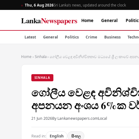
Thu, 6 Aug 2026
Sri Lanka’s news, updated around the clock
Lanka
Newspapers
Home
General
Politic
Latest
General
Politics
Crime
Business
Techn
Home
›
Sinhala
›
ගෝලීය වෙළඳ අවිනිශ්චිතතාව මධ්‍යයේ ශ්‍රී ලංකාවේ අ
SINHALA
ගෝලීය වෙළඳ අවිනිශ්චිත
අපනයන අංශය 6%ක වර්
21 Jun 2026
By Lankanewspapers.com
Local
Read in:
English
සිංහල