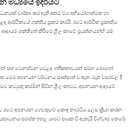
මධ්‍යයේ ඉදිරියට
වර්ධනයක් වාර්තා කර ඇති අතර, එය අභියෝගාත්මක හා
ඳ ආර්ථිකයේ ශක්තිය ප්‍රකට කරයි. රටේ ආර්ථික ප්‍රකෘතිය
දායම් ශක්තිමත් කිරීමේ ශ්‍රී ලංකාවේ ප්‍රයත්නයන්හි යම්
 බාධාවන් සහ වෙනස්වන වෙළඳ ගතිකතාවයන් සමඟ බොහෝ
වක මෙම අපනයන වර්ධනය සාක්ෂාත් ව ඇත. මෑත වසරවල දී
ිරීමට කටයුතු කරමින් සිටින ශ්‍රී ලංකාවට, අපනයන ආදායම්
රදායිකව රටේ අපනයන ගෙවතුවේ කොඳු නාරටිය ලෙස ක්‍රියා කරන
්යසාධනය සමස්ත ඉහළ යාමට දායක වී ඇතැයි විශ්වාස කෙරේ.