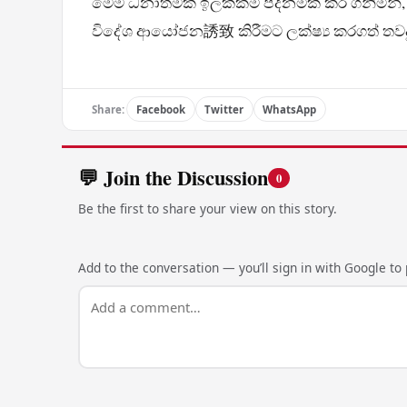
මෙම ධනාත්මක ඉලක්කම් පදනමක් කර ගනිමින්, 
විදේශ ආයෝජන誘致 කිරීමට ලක්ෂ්‍ය කරගත් තවදුරත්
Share:
Facebook
Twitter
WhatsApp
💬 Join the Discussion
0
Be the first to share your view on this story.
Add to the conversation — you’ll sign in with Google to p