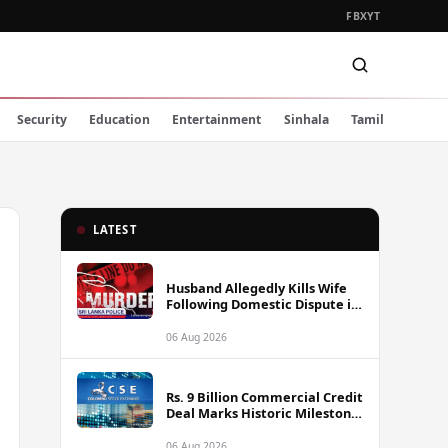
FB
X
YT
Security
Education
Entertainment
Sinhala
Tamil
LATEST
Husband Allegedly Kills Wife
Following Domestic Dispute in
Ambakote
06 Aug 2026
Rs. 9 Billion Commercial Credit
Deal Marks Historic Milestone
on Colombo Stock Exchange
06 Aug 2026