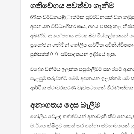
ගතිවේගය පවත්වා ගැනීම
6%ක වර්ධනය歓ාත්මක ප්‍රවර්ධනයක් වන නමුත
අපනයන විවිධාංගීකරණය, අගය-එකතු කළ නිෂ්
අඛණ්ඩ ආයෝජනය අවශ්‍ය බව විශ්ලේෂකයන් පෙන්ව
ප්‍රයෝජන ගනිමින් ගෝලීය ආර්ථික අවිනිශ්චිතත
ප්‍රතිපත්ති立立 සම්පාදකයන් ඉදිරියේ ඇත.
විදේශ විනිමය ඉලක්ක සපුරාලීමට සහ රටේ ආ
සැලසුම්කරුවන්ට මෙම අපනයන ඉලක්කම් යම් සහන
ආර්ථික ස්ථාවරකරණ වැඩසටහනේ තීරණාත්මක අ
අනාගතය දෙස බැලීම
ගෝලීය වෙළඳ තත්ත්වයන් අනාවැකි කිව නොහැකි
මාර්ගය ක්ෂිප්‍රව සකස් කර ගන්නා ස්වභාවයෙන් 