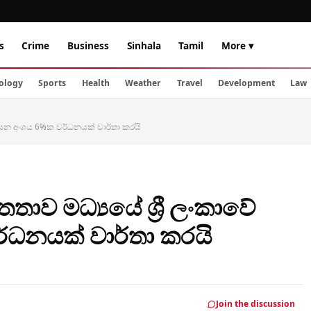
s
Crime
Business
Sinhala
Tamil
More ▾
ology
Sports
Health
Weather
Travel
Development
Law
පනයන අංශය 6%ක වර්ධනයක් වාර්තා කරයි
තාව මධ්‍යයේ ශ්‍රී ලංකාවේ
ධනයක් වාර්තා කරයි
Join the discussion