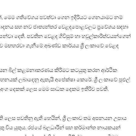
්, මෙම ගතිවේගය පවත්වා ගෙන ඉදිරියට ගෙනයාමට නම්
පාදනය සහ නව ජාත්‍යන්තර වෙළඳපොළවලට ප්‍රවේශය සඳහා
ා දෙති. පවතින වෙළඳ ගිවිසුම් හා හවුල්කාරිත්වයන්ගෙන්
ාව මඟහරවා ගැනීමේ අඛණ්ඩ කාර්යය ශ්‍රී ලංකාවේ වෙළඳ
නයන බිල් කළමනාකරණය කිරීමට කටයුතු කරන ආර්ථික
යක් ලබාදෙනු ඇතැයි අපේක්ෂා කෙරේ. ශ්‍රී ලංකාවේ පුළුල්
ංග දෙකක් ලෙස මෙම සාධක දෙකම ඉතිරිව පවතී.
 ලෙස පවතිනු ඇති හෙයින්, ශ්‍රී ලංකාව තම අපනයන උපාය
යුතු විය යුතුය. රජයේ බලධාරීන් සහ කර්මාන්ත නායකයන්