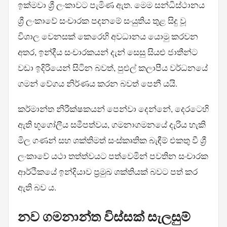
ඉක්මවා ශ්‍රී ලංකාවට පැමිණ ඇත. මෙම සන්ධිස්ථානය
ශ්‍රී ලංකාවේ සංචාරක පදනමේ සංයුතිය තුළ සිදු වූ
විශාල වෙනසක් කෙරෙහි අවධානය යොමු කරවන
අතර, ඉන්දීය සංචාරකයන් දැන් සෙසු සියළු ජාතීන්ට
වඩා ඉදිරියෙන් සිටින බවත්, පුළුල් කලාපීය වර්ධනයේ
ගමන් වේගය නිර්ණය කරන බවත් පෙනී යයි.
කර්මාන්ත නිරීක්ෂකයන් පෙන්වා දෙන්නේ, දෙරටෙහි
ඇති භූගෝලීය සමීපත්වය, ගමනාගමනයේ දැරිය හැකි
මිල ගණන් සහ ශක්තිමත් සංස්කෘතික බැඳීම් එකතු වී ශ්‍රී
ලංකාවේ යථා තත්ත්වයට පත්වෙමින් පවතින සංචාරක
ආර්ථිකයේ ඉන්දියාව ප්‍රමුඛ ශක්තියක් බවට පත් කර
ඇති බව ය.
නව ගමනාන්ත විස්සක් සැලසුම්