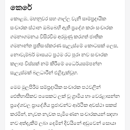
කෙරේ
කොළඹ, මහනුවර සහ ගාල්ල වැනි සාම්ප්‍රදායික
සංචාරක ස්ථාන ඔබ්බෙහි ඇති ප්‍රදේශ කරා සංචාරක
ගමනාගමනය විසිරවීම අරමුණු කරගත් ජාතික
ගමනාන්ත ප්‍රතිසංස්කරණ සැලැස්මේ කොටසක් ලෙස,
නොවැම්බර් මාසයට ප්‍රථම රට පුරා නව සංචාරක
කලාප විස්සක් නම් කිරීමේ ධෛර්යසම්පන්න
සැලැස්මක් බලධාරීන් එළිදැක්වූහ.
මෙම මුලපිරීම සම්ප්‍රදායික සංචාරක පථවලින්
ඓතිහාසිකව පසෙකට ලක් වූ ග්‍රාමීය හා වෙරළාසන්න
ප්‍රදේශවල ප්‍රාදේශීය ප්‍රජාවන්ට ආර්ථික අවස්ථා සකස්
කරමින්, නැවත නැවත පැමිණෙන සංචාරකයන් සඳහා
නව අත්දැකීම් ලබා දෙමින් දිවයිනේ අඩුවෙන් සොයා