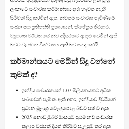
ලංකාවේ සංචාරක කර්මාන්තය දෘඪ නැවත නැඟී
සිටීමක් සිදු කරමින් ඇත. නවතම සංචාරක පැමිණීමේ
සංඛ්‍යා සහ ප්‍රතිපත්ති ප්‍රකාශයන්, ක්ෂේත්‍රය තිරසාර,
ව්‍යූහගත වර්ධනයේ නව අදියරකට ඇතුළු වෙමින් ඇති
බවට වැඩෙන විශ්වාසය ඇති බව සංඥා කරයි.
කර්මාන්තයට මෙයින් සිදු වන්නේ
කුමක් ද?
ඉන්දීය සංචාරකයන් 1.07 මිලියනයකට අධික
සංඛ්‍යාවක් පැමිණ ඇති අතර, ඉන්දියාව දිවයිනේ
ප්‍රධාන මූලාශ්‍ර වෙළඳපොළ බවට පත් ව ඇත
2025 නොවැම්බර් මාසයට ප්‍රථම නව සංචාරක
කලාප විස්සක් දියත් කිරීමට සැලසුම් කර ඇත