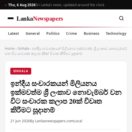
Thu, 6 Aug 2026
Sri Lanka’s news, updated around the clock
Lanka
Newspapers
Latest
General
Politics
Crime
Business
Technology
Home
›
Sinhala
›
ඉන්දීය සංචාරකයන් මිලියනය ඉක්මවත්ම ශ්‍රී ලංකාව නොවැම්බර්
වන විට සංචාරක කලාප 20ක් විවෘත කිරීමට සූදානම්
SINHALA
ඉන්දීය සංචාරකයන් මිලියනය
ඉක්මවත්ම ශ්‍රී ලංකාව නොවැම්බර් වන
විට සංචාරක කලාප 20ක් විවෘත
කිරීමට සූදානම්
21 Jun 2026
By Lankanewspapers.com
Local