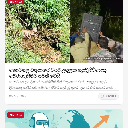
SINHALA
කොටගල වතුයායේ වයර් උගුලක හසුවූ දිවියෙකු
බේරාගැනීමට සමත් වෙයි
කොටගල ප්‍රදේශයේ ස්ටෝනික්ලිෆ් වතුයායේ වයර් උගුලක හසුවූ
දිවියෙකු සාර්ථකව බේරාගැනීමට හැකිවූ අතර, දැනට එම සතාට වෛද්‍ය
ප්‍රතිකාර ලබාදෙමින් පවතින බව බලධාරීන් තහවුරු…
06 Aug 2026
Discuss
SINHALA