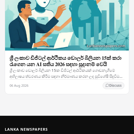
ශ්‍රී ලංකාව ඩිජිටල් ආර්ථිකය ඩොලර් බිලියන 15ක් කරා
රැගෙන යන AI සතිය 2026 සඳහා සූදානම් වෙයි
ශ්‍රී ලංකාව ඩොලර් බිලියන 15ක ඩිජිටල් ආර්ථිකයක් ගොඩනැගීමේ
අභිලාෂය ත්වරණය කිරීම සඳහා නිර්මාණය කරන ලද සුවිශේෂී සිදුවීමක්
වන AI සතිය 2026 සත්කාරකත්වය දරමින් දකුණු…
06 Aug 2026
Discuss
LANKA NEWSPAPERS