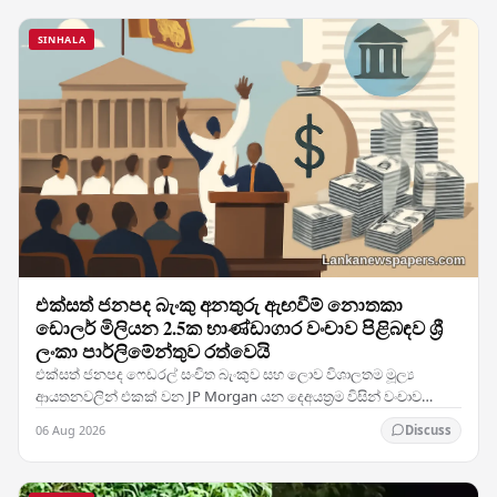
SINHALA
එක්සත් ජනපද බැංකු අනතුරු ඇඟවීම් නොතකා
ඩොලර් මිලියන 2.5ක භාණ්ඩාගාර වංචාව පිළිබඳව ශ්‍රී
ලංකා පාර්ලිමේන්තුව රත්වෙයි
එක්සත් ජනපද ෆෙඩරල් සංචිත බැංකුව සහ ලොව විශාලතම මූල්‍ය
ආයතනවලින් එකක් වන JP Morgan යන දෙඅයත්‍රම විසින් වංචාව
පිළිබඳ පැහැදිලි අනතුරු ඇඟවීම් නිකුත් කළ ද, ශ්‍රී…
06 Aug 2026
Discuss