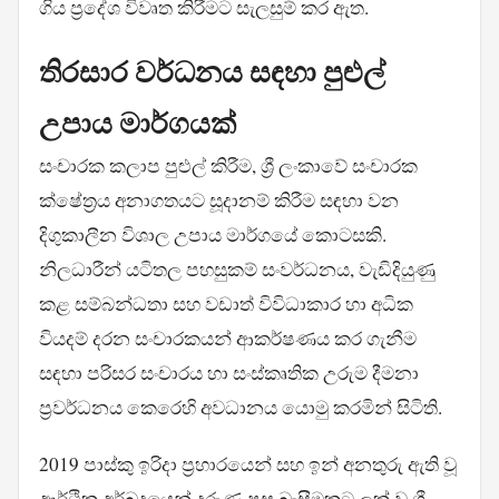
ගිය ප්‍රදේශ විවෘත කිරීමට සැලසුම් කර ඇත.
තිරසාර වර්ධනය සඳහා පුළුල්
උපාය මාර්ගයක්
සංචාරක කලාප පුළුල් කිරීම, ශ්‍රී ලංකාවේ සංචාරක
ක්ෂේත්‍රය අනාගතයට සූදානම් කිරීම සඳහා වන
දිගුකාලීන විශාල උපාය මාර්ගයේ කොටසකි.
නිලධාරීන් යටිතල පහසුකම් සංවර්ධනය, වැඩිදියුණු
කළ සම්බන්ධතා සහ වඩාත් විවිධාකාර හා අධික
වියදම් දරන සංචාරකයන් ආකර්ෂණය කර ගැනීම
සඳහා පරිසර සංචාරය හා සංස්කෘතික උරුම දීමනා
ප්‍රවර්ධනය කෙරෙහි අවධානය යොමු කරමින් සිටිති.
2019 පාස්කු ඉරිදා ප්‍රහාරයෙන් සහ ඉන් අනතුරු ඇති වූ
ආර්ථික අර්බුදයෙන් දරුණු පසු බැසීමකට ලක් වූ ශ්‍රී