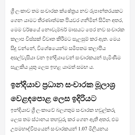
ශ්‍රී ලංකාව තම සංචාරක ක්ෂේත්‍රය නව රූපාන්තරයකට
ගෙන යාමට තීරණාත්මක පියවර ගනිමින් සිටින අතර,
මෙම වර්ෂයේ නොවැම්බර් මාසයට පෙර නව සංචාරක
කලාප විස්සක් විවෘත කිරීමට සැලසුම් කර ඇත. මෙය
සිදු වන්නේ, විශේෂයෙන්ම සමීපතම කලාපීය
අසල්වැසියා වන ඉන්දියාවෙන් සංචාරකයන් පැමිණීම
සැලකිය යුතු ලෙස ඉහළ යාමත් සමඟ ය.
ඉන්දියාව ප්‍රධාන සංචාරක මූලාශ්‍ර
වෙළඳපොළ ලෙස ඉදිරියට
ඉන්දියාව ශ්‍රී ලංකාවේ බලගතුම සංචාරක හවුල්කරු
ලෙස තම ස්ථානය තහවුරු කර ගෙන ඇති අතර, එම
උපමහාද්වීපයෙන් සංචාරකයන් 1.07 මිලියනය