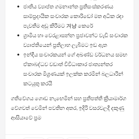
ජාතිය ව්‍යාප්ත ගමනාන්ත ප්‍රතිසංස්කරණය
සාම්ප්‍රදායික සංචාරක කොරිඩෝ මත අධික රඳා
පැවතීම අඩු කිරීමට 겨냥 කෙරේ
ග්‍රාමීය හා වෙරළාසන්න ප්‍රජාවන්ට වැඩි සංචාරක
ව්‍යාප්තියෙන් ප්‍රතිලාභ ලැබීමට ඉඩ ඇත
ඉන්දීය සංචාරකයන් ගේ අඛණ්ඩ වර්ධනය සමඟ
ඒකාබද්ධව වඩාත් විවිධාකාර ජාත්‍යන්තර
සංචාරක මිශ්‍රණයක් ඉලක්ක කරමින් බලධාරීන්
කටයුතු කරයි
ගතිවේගය ගොඩ නැඟෙමින් සහ ප්‍රතිපත්ති ක්‍රියාමාර්ග
වේගවත් වෙමින් පවතින අතර, ඉදිරි වසරවලදී දකුණු
ආසියාවේ ප්‍රම