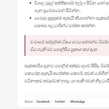
විශාල මුදල් අත්තිකාරම් ඉල්ලා සිටින හෝ අ
ගැන ප්‍රවේශමෙන් සිටින්න.
වෛද්‍ය සුදුසුකම් ඇතැයි කියාගන්නා සැ
සෞඛ්‍ය බලධාරීන්ට වාර්තා කරන්න.
වංචාවේ සම්පූර්ණ විෂය පථය සම්බන්ධ විමර්ශ
විය හැකි බව පොලිසිය ප්‍රකාශ කර ඇත.
සැකකාරිය දැනට පොලිස් අත්අඩංගුවේ සිසිදු, විමර
කෙරෙනු ඇතැයි අපේක්ෂා කෙරේ. තවත් රෝගීන් ඉදි
වටිනාකම තවදුරටත් ඉහළ යා හැකි බවත් නිලධාරී
Share:
Facebook
Twitter
WhatsApp