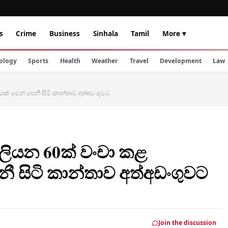
s
Crime
Business
Sinhala
Tamil
More ▾
ology
Sports
Health
Weather
Travel
Development
Law
යක් මෙන් පෙනී සිටි කාන්තාව අත්අඩංගුවට
ිලියන 60ක් වංචා කළ
ී සිටි කාන්තාව අත්අඩංගුවට
Join the discussion