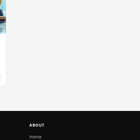
ක
ABOUT
Home