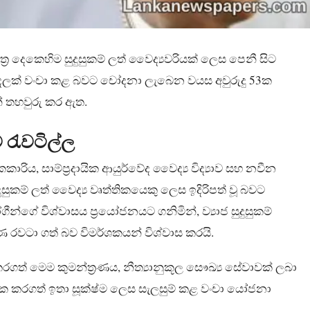
ේත්‍ර දෙකෙහිම සුදුසුකම් ලත් වෛද්‍යවරියක් ලෙස පෙනී සිට
ුදලක් වංචා කළ බවට චෝදනා ලැබෙන වයස අවුරුදු 53ක
් තහවුරු කර ඇත.
ම රැවටිල්ල
ය, සාම්ප්‍රදායික ආයුර්වේද වෛද්‍ය විද්‍යාව සහ නවීන
දුසුකම් ලත් වෛද්‍ය වෘත්තිකයෙකු ලෙස ඉදිරිපත් වූ බවට
්ගේ විශ්වාසය ප්‍රයෝජනයට ගනිමින්, ව්‍යාජ සුදුසුකම්
රමාණ රවටා ගත් බව විමර්ශකයන් විශ්වාස කරයි.
ගත් මෙම කුමන්ත්‍රණය, නීත්‍යානුකූල සෞඛ්‍ය සේවාවක් ලබා
කරගත් ඉතා සූක්ෂ්ම ලෙස සැලසුම් කළ වංචා යෝජනා