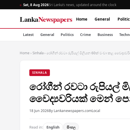
Sat, 8 Aug 2026
Sri Lanka’s news, updated around the clock
Lanka
Newspapers
Home
General
Politic
Latest
General
Politics
Crime
Business
Techn
Home
›
Sinhala
›
රෝගීන් රවටා රුපියල් මිලියන 60ක් වංචා කළ වෛද්‍යවරි
SINHALA
රෝගීන් රවටා රුපියල් ම
වෛද්‍යවරියක් මෙන් පෙන
18 Jun 2026
By Lankanewspapers.com
Local
Read in:
English
සිංහල