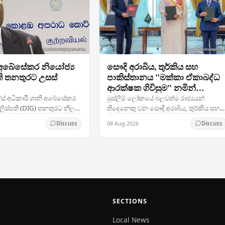
 අබේසේකර නියෝජ්‍ය
සෞදි අරාබිය, තුර්කිය සහ
ි තනතුරට උසස්
පාකිස්තානය "මක්කා ඒකාබද්ධ
ආරක්ෂක ගිවිසුම" නමින්
ඓතිහාසික ත්‍රිපාර්ශ්වික ආරක්ෂ
ලිස් අධිකාරී ශානි අබේසේකර
මුස්ලිම් ලෝකයේ බලවත්ම රාජ්‍යයන්
සන්ධානයක් ගොඩනඟයි
ලිස්පති (DIG) තනතුරට නිල
තිදෙනෙකු වන සෞදි අරාබිය, තුර්කිය සහ
 කරනු ලැබ ඇති අතර, එය
පාකිස්තානය, "මක්කා ඒකාබද්ධ ආරක්ෂක
08 Aug 2026
Discuss
Discuss
්‍රියාත්මක කිරීමේ වෘත්තීය
ගිවිසුම" ලෙස හඳුන්වන ත්‍රිපාර්ශ්වික
ලකිය…
ආරක්ෂක සම්මුතියකට…
SECTIONS
Local News