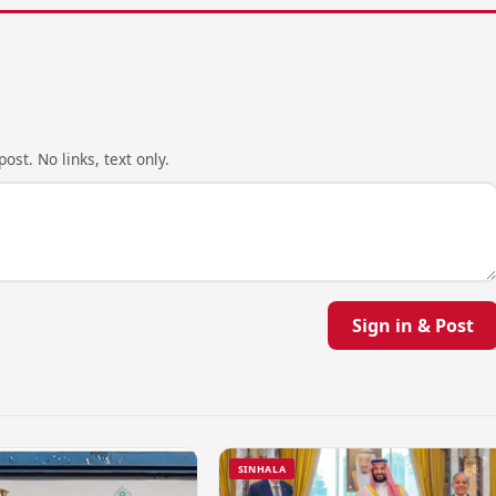
ost. No links, text only.
Sign in & Post
SINHALA