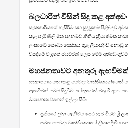
බලධාරීන් විසින් සිදු කළ අත්අඩ
සැකකාරියගේ හැසිරීම සහ සුදුසුකම් පිළිබඳව අව
කළ පැමිණිලි මත පදනම්ව නීතිය ක්‍රියාත්මක කරන
ලංකාවේ සෞඛ්‍ය ක්‍ෂේත්‍රය තුළ ලියාපදිංචි නොවූ හ
විසඳීමේ වැදගත් පියවරක් ලෙස මෙම අත්අඩංගුව
මහජනතාවට අනතුරු ඇඟවීමක
සත්‍යාපනය නොකළ වෛද්‍ය වෘත්තිකයන්ගෙන් වෛද්
ඇඟවීමක් මෙම සිදුවීම හේතුවෙන් මතු වී ඇත. පහත
මහජනතාවගෙන් ඉල්ලා සිටී:
ප්‍රතිකාර ලබා ගැනීමට පෙර සෑම විටම ශ්‍
සමඟ වෛද්‍ය වෘත්තිකයාගේ ලියාපදිංචිය ත