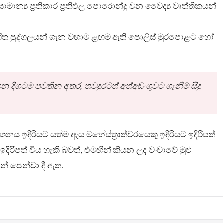
සාමාන්‍ය ප්‍රතිකාර ප්‍රතිඵල පොරොන්දු වන වෛද්‍ය වෘත්තිකයන්
කසහිත පුද්ගලයන් ගැන වහාම ළඟම ඇති පොලිස් මුරපොළට හෝ
න දිගටම පවතින අතර, තවදුරටත් අත්අඩංගුවට ගැනීම් සිදු
්ශනය ඉදිරියට යත්ම ඇය මහේස්ත්‍රාත්වරයෙකු ඉදිරියට ඉදිරිපත්
රිපත් විය හැකි බවත්, එමඟින් කියන ලද වංචාවේ මුළු
න් පෙන්වා දී ඇත.