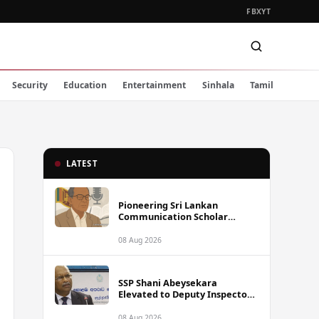
FB
X
YT
Security
Education
Entertainment
Sinhala
Tamil
LATEST
Pioneering Sri Lankan
Communication Scholar
Professor Wimal Dissanayake
Dies at 86
08 Aug 2026
SSP Shani Abeysekara
Elevated to Deputy Inspector
General of Police
08 Aug 2026