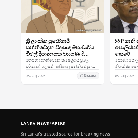
ශ්‍රී ලාංකික පුරෝගාමී
SSP ශානි
සන්නිවේදන විද්‍යාඥ මහාචාර්ය
පොලිස්පත
විමල් දිසානායක වයස 86 දී
කෙරේ
අභාවප්‍රාප්ත වෙයි
මහජන සන්නිවේදන ක්ෂේත්‍රයේ ප්‍රබල
ජ්‍යෙෂ්ඨ පො
චරිතයක් ලෙසත්, ආසියානු සන්නිවේදන
නියෝජ්‍ය පො
න්‍යාය පිළිබඳ පුරෝගාමියෙකු ලෙසත් පුළුල්
වශයෙන් උසස්
08 Aug 2026
08 Aug 2026
Discuss
ලෙස පිළිගැනෙන මහාචාර්ය විමල්
ඔහුගේ නීතිය ක
දිසානායක, හවායිහිදී වයස…
ජීවිතයේ සැ
LANKA NEWSPAPERS
Sri Lanka's trusted source for breaking news,