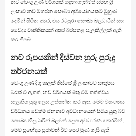
නව ඩෙංගු උණ වර්ගයක් හඳුනාගැනීමත් සමඟ ශ්‍රී
ලංකාව නව මහජන සෞඛ්‍ය අභියෝගයකට මුහුණ
දෙමින් සිටින අතර, එය රටපුරා සෞඛ්‍ය බලධාරීන් සහ
වෛද්‍ය වෘත්තිකයන් අතර බරපතළ සැලකිල්ලක් ඇති
කර තිබේ.
නව රූපයකින් දිස්වන හුරු පුරුදු
තර්ජනයක්
ඩෙංගු උණ දිගු කලක් තිස්සේ ශ්‍රී ලංකාවට සෘතුමය
බරක් වී ඇතත්, නව වර්ගයක් මතු වීම තත්ත්වය
සැලකිය යුතු ලෙස උත්සන්න කර ඇත. මෙම වසංගතය
වර්ධනය වෙත්ම ජනතාව අවධානයෙන් සිටිය යුතු බව
සෞඛ්‍ය නිලධාරීන් බලවත් ලෙස අවධාරණය කරමින්,
මෙම ප්‍රභේදය ප්‍රජාවන් ඊට පෙර මුණ ගැසී ඇති