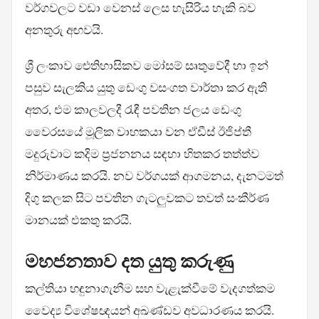
වර්ගවලට වඩා වෙනස් ලෙස හැසිරිය හැකි බව
අනතුරු අඟවයි.
ශ්‍රී ලංකාව ඓතිහාසිකව මෝසම් සෘතුවේදී හා ඉන්
පසුව සැලකිය යුතු ඩෙංගු වසංගත වාර්තා කර ඇති
අතර, එම කාලවලදී රැඳී පවතින ජලය ඩෙංගු
වෛරසයේ මූලික වාහකයා වන ඒඩීස් ඊජිප්තී
මදුරුවාට කදිම ප්‍රජනනය සඳහා හිතකර තත්ත්ව
නිර්මාණය කරයි. නව වර්ගයක් ආගමනය, දැනටමත්
දිගු කලක සිට පවතින ගැටලුවකට තවත් සංකීර්ණ
මානයක් එකතු කරයි.
මහජනතාව දත යුතු කරුණු
කල්තියා හඳුනාගැනීම සහ වැළැක්වීමේ වැදගත්කම
වෛද්‍ය විශේෂඥයන් අඛණ්ඩව අවධාරණය කරයි.