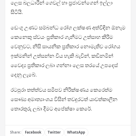
ලෙස බලධාරීන් ගෙවල් හා ප්‍රජාවන්ගෙන් ඉල්ලා
සිටියි.
ඩෙංගු උණට සම්බන්ධ රෝග ලක්ෂණ අත්විඳින ඕනෑම
කෙනෙකු ස්වයං ප්‍රතිකාර ගැනීමට උත්සාහ කිරීම
වෙනුවට, නිසි සායනික ප්‍රතිකාර නොමැතිව රෝගය
ඉක්මනින් උත්සන්න විය හැකි බැවින්, කඩිනමින්
වෛද්‍ය ප්‍රතිකාර ලබා ගන්නා ලෙස තරයේ උපදෙස්
දෙනු ලැබේ.
රටපුරා තත්ත්වය සමීපව නිරීක්ෂණය කෙරෙත්ම
සෞඛ්‍ය අමාත්‍යාංශය විසින් තවදුරටත් යාවත්කාලීන
තොරතුරු ලබා දීමට අපේක්ෂා කෙරේ.
Share:
Facebook
Twitter
WhatsApp