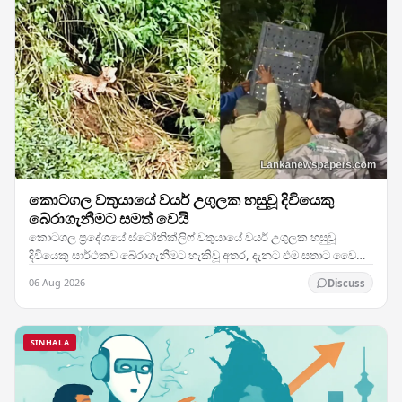
කොටගල වතුයායේ වයර් උගුලක හසුවූ දිවියෙකු
බේරාගැනීමට සමත් වෙයි
කොටගල ප්‍රදේශයේ ස්ටෝනික්ලිෆ් වතුයායේ වයර් උගුලක හසුවූ
දිවියෙකු සාර්ථකව බේරාගැනීමට හැකිවූ අතර, දැනට එම සතාට වෛද්‍ය
ප්‍රතිකාර ලබාදෙමින් පවතින බව බලධාරීන් තහවුරු…
06 Aug 2026
Discuss
SINHALA