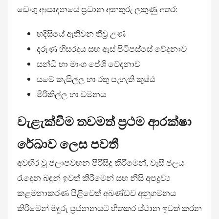
ඩෙංගු ආසාදනයේ ප්‍රධාන අනතුරු ලකුණු අතර:
හදිසියේ ඇතිවන තීව්‍ර උණ
දරුණු හිසරදය සහ ඇස් පිටිපස්සේ වේදනාව
සන්ධි හා මාංශ පේශි වේදනාව
සමේ කැසිල්ල හා රතු පැහැති කුෂ්ඨ
මිරිකිල්ල හා වමනය
වැළැක්වීම තවමත් ප්‍රථම ආරක්ෂා
රේඛාව ලෙස පවතී
අවහිර වූ ජලාපවහන පිරිසිදු කිරීමෙන්, වැසි ජලය
රැඳෙන බඳුන් ඉවත් කිරීමෙන් සහ නිසි අපද්‍රව්‍ය
කළමනාකරණ පිළිවෙත් අඛණ්ඩව අනුගමනය
කිරීමෙන් මදුරු ප්‍රජනනයට හිතකර ස්ථාන ඉවත් කරන