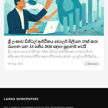
ශ්‍රී ලංකාව ඩිජිටල් ආර්ථිකය ඩොලර් බිලියන 15ක් කරා
රැගෙන යන AI සතිය 2026 සඳහා සූදානම් වෙයි
ශ්‍රී ලංකාව ඩොලර් බිලියන 15ක ඩිජිටල් ආර්ථිකයක් ගොඩනැගීමේ
අභිලාෂය ත්වරණය කිරීම සඳහා නිර්මාණය කරන ලද සුවිශේෂී සිදුවීමක්
වන AI සතිය 2026 සත්කාරකත්වය දරමින් දකුණු…
06 Aug 2026
Discuss
LANKA NEWSPAPERS
Sri Lanka's trusted source for breaking news,