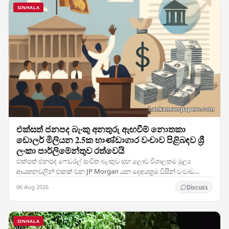
SINHALA
එක්සත් ජනපද බැංකු අනතුරු ඇඟවීම් නොතකා
ඩොලර් මිලියන 2.5ක භාණ්ඩාගාර වංචාව පිළිබඳව ශ්‍රී
ලංකා පාර්ලිමේන්තුව රත්වෙයි
එක්සත් ජනපද ෆෙඩරල් සංචිත බැංකුව සහ ලොව විශාලතම මූල්‍ය
ආයතනවලින් එකක් වන JP Morgan යන දෙඅයත්‍රම විසින් වංචාව
පිළිබඳ පැහැදිලි අනතුරු ඇඟවීම් නිකුත් කළ ද, ශ්‍රී…
06 Aug 2026
Discuss
SINHALA