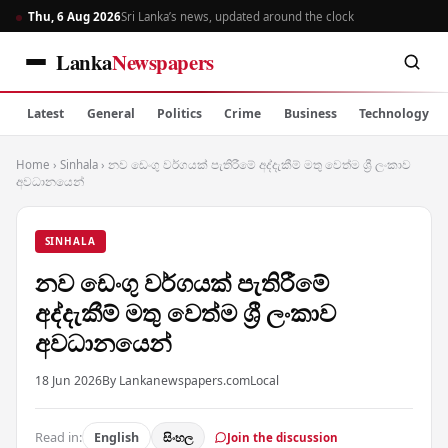
Thu, 6 Aug 2026
Sri Lanka’s news, updated around the clock
Lanka
Newspapers
Latest
General
Politics
Crime
Business
Technology
Home
›
Sinhala
›
නව ඩෙංගු වර්ගයක් පැතිරීමේ අද්දැකීම් මතු වෙත්ම ශ්‍රී ලංකාව
අවධානයෙන්
SINHALA
නව ඩෙංගු වර්ගයක් පැතිරීමේ
අද්දැකීම් මතු වෙත්ම ශ්‍රී ලංකාව
අවධානයෙන්
18 Jun 2026
By Lankanewspapers.com
Local
Read in:
English
සිංහල
Join the discussion