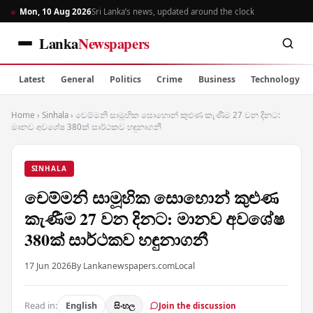
Mon, 10 Aug 2026
Sri Lanka’s news, updated around the clock
Lanka
Newspapers
Latest
General
Politics
Crime
Business
Technology
Home
›
Sinhala
›
චෙම්මනි සාමූහික සොහොන් කුළුණ කැණීම 27 වන දිනට:
මානව අවශේෂ 380ක් සාර්ථකව හඳුනාගනී
SINHALA
චෙම්මනි සාමූහික සොහොන් කුළුණ
කැණීම 27 වන දිනට: මානව අවශේෂ
380ක් සාර්ථකව හඳුනාගනී
17 Jun 2026
By Lankanewspapers.com
Local
Read in:
English
සිංහල
Join the discussion