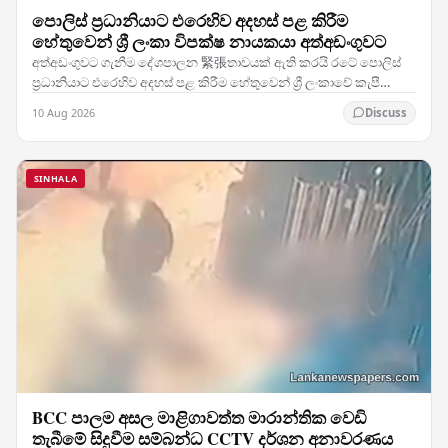
පොලිස් ප්‍රධානියාට එරෙහිව අදහස් පළ කිරීම
හේතුවෙන් ශ්‍රී ලංකා විපක්ෂ නායකයා අත්අඩංගුවට
අත්අඩංගුවට ගැනීම දේශපාලන 緊張තාවයක් ඇති කරයි රටේ පොලිස්
ප්‍රධානියාට එරෙහිව අදහස් පළ කිරීම හේතුවෙන් ශ්‍රී ලංකාවේ කැපී
පෙනෙන විපක්ෂ නායකයෙකු බලධාරීන් විසින්…
10 Aug 2026
Discuss
SINHALA
BCC පාලම අසල මාළිගාවත්ත මාරාන්තික වෙඩි
තැබීමේ සිදුවීම සම්බන්ධ CCTV දර්ශන අනාවරණය