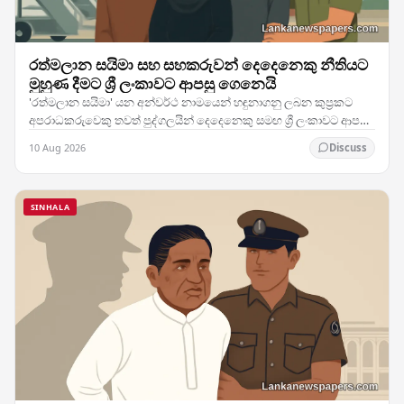
රත්මලාන සයිමා සහ සහකරුවන් දෙදෙනෙකු නීතියට
මුහුණ දීමට ශ්‍රී ලංකාවට ආපසු ගෙනෙයි
'රත්මලාන සයිමා' යන අන්වර්ථ නාමයෙන් හඳුනාගනු ලබන කුප්‍රකට
අපරාධකරුවෙකු තවත් පුද්ගලයින් දෙදෙනෙකු සමඟ ශ්‍රී ලංකාවට ආපසු
ගෙන්වා ඇති බව බලධාරීන් තහවුරු කර ඇති අතර,…
10 Aug 2026
Discuss
SINHALA