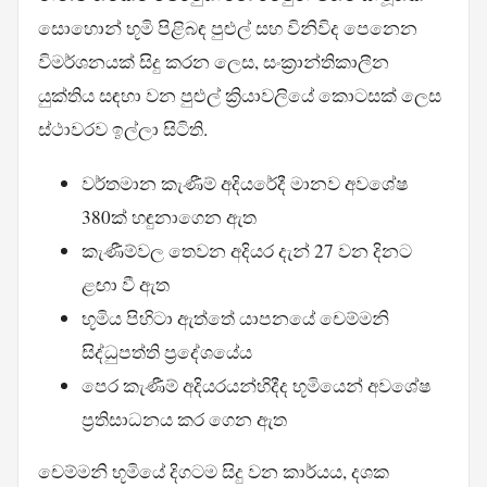
සොහොන් භූමි පිළිබඳ පුළුල් සහ විනිවිද පෙනෙන
විමර්ශනයක් සිදු කරන ලෙස, සංක්‍රාන්තිකාලීන
යුක්තිය සඳහා වන පුළුල් ක්‍රියාවලියේ කොටසක් ලෙස
ස්ථාවරව ඉල්ලා සිටිති.
වර්තමාන කැණීම් අදියරේදී මානව අවශේෂ
380ක් හඳුනාගෙන ඇත
කැණීම්වල තෙවන අදියර දැන් 27 වන දිනට
ළඟා වී ඇත
භූමිය පිහිටා ඇත්තේ යාපනයේ චෙම්මනි
සිද්ධුපත්ති ප්‍රදේශයේය
පෙර කැණීම් අදියරයන්හිදීද භූමියෙන් අවශේෂ
ප්‍රතිසාධනය කර ගෙන ඇත
චෙම්මනි භූමියේ දිගටම සිදු වන කාර්යය, දශක