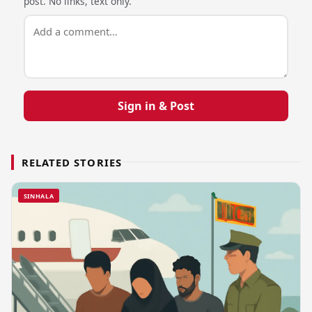
post. No links, text only.
Sign in & Post
RELATED STORIES
SINHALA