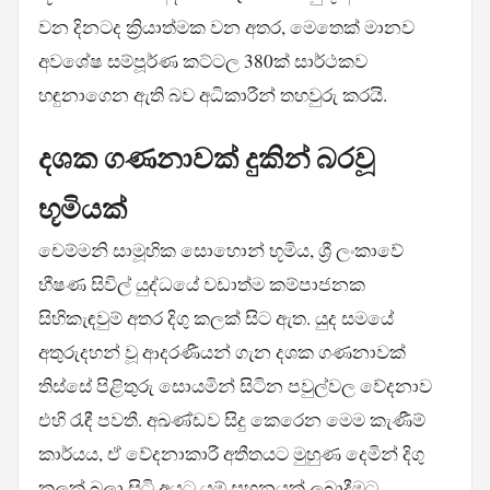
වන දිනටද ක්‍රියාත්මක වන අතර, මෙතෙක් මානව
අවශේෂ සම්පූර්ණ කට්ටල 380ක් සාර්ථකව
හඳුනාගෙන ඇති බව අධිකාරීන් තහවුරු කරයි.
දශක ගණනාවක් දුකින් බරවූ
භූමියක්
චෙම්මනි සාමූහික සොහොන් භූමිය, ශ්‍රී ලංකාවේ
භීෂණ සිවිල් යුද්ධයේ වඩාත්ම කම්පාජනක
සිහිකැඳවුම් අතර දිගු කලක් සිට ඇත. යුද සමයේ
අතුරුදහන් වූ ආදරණීයන් ගැන දශක ගණනාවක්
තිස්සේ පිළිතුරු සොයමින් සිටින පවුල්වල වේදනාව
එහි රැඳී පවතී. අඛණ්ඩව සිදු කෙරෙන මෙම කැණීම්
කාර්යය, ඒ වේදනාකාරී අතීතයට මුහුණ දෙමින් දිගු
කලක් බලා සිටි අයට යම් සහනයක් ලබාදීමට