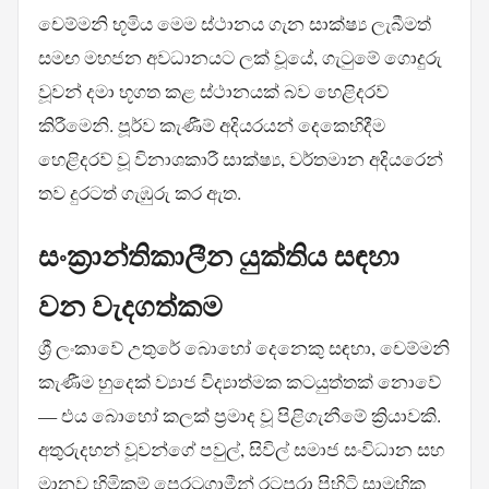
චෙම්මනි භූමිය මෙම ස්ථානය ගැන සාක්ෂ්‍ය ලැබීමත්
සමඟ මහජන අවධානයට ලක් වූයේ, ගැටුමේ ගොදුරු
වූවන් දමා භූගත කළ ස්ථානයක් බව හෙළිදරව්
කිරීමෙනි. පූර්ව කැණීම් අදියරයන් දෙකෙහිදීම
හෙළිදරව් වූ විනාශකාරී සාක්ෂ්‍ය, වර්තමාන අදියරෙන්
තව දුරටත් ගැඹුරු කර ඇත.
සංක්‍රාන්තිකාලීන යුක්තිය සඳහා
වන වැදගත්කම
ශ්‍රී ලංකාවේ උතුරේ බොහෝ දෙනෙකු සඳහා, චෙම්මනි
කැණීම හුදෙක් ව්‍යාජ විද්‍යාත්මක කටයුත්තක් නොවේ
— එය බොහෝ කලක් ප්‍රමාද වූ පිළිගැනීමේ ක්‍රියාවකි.
අතුරුදහන් වූවන්ගේ පවුල්, සිවිල් සමාජ සංවිධාන සහ
මානව හිමිකම් පෙරටුගාමීන් රටපුරා පිහිටි සාමූහික