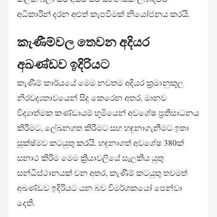
අධිකාරීන් දරන අළුත් කැපවීමක් නියෝජනය කරයි.
කැණීම්වල තෙවන අදියර
අඛණ්ඩව ඉදිරියට
කැණීම් කාර්යයේ මෙම නවතම අදියර ක්‍රමානුකූල
නිරවද්‍යතාවයෙන් සිදු කෙරෙන අතර, මානව
විද්‍යාත්මක කණ්ඩායම් භූමියෙන් අවශේෂ ප්‍රතිසාධනය
කිරීමට, ලේඛනගත කිරීමට සහ හඳුනාගැනීමට ඉතා
සූක්ෂ්මව කටයුතු කරයි. හඳුනාගත් අවශේෂ 380ක්
සනාථ කිරීම මෙම ක්‍රියාවලියේ සැලකිය යුතු
සන්ධිස්ථානයක් වන අතර, කැණීම් කටයුතු තවමත්
අඛණ්ඩව ඉදිරියට යන බව විමර්ශකයෝ පෙන්වා
දෙති.