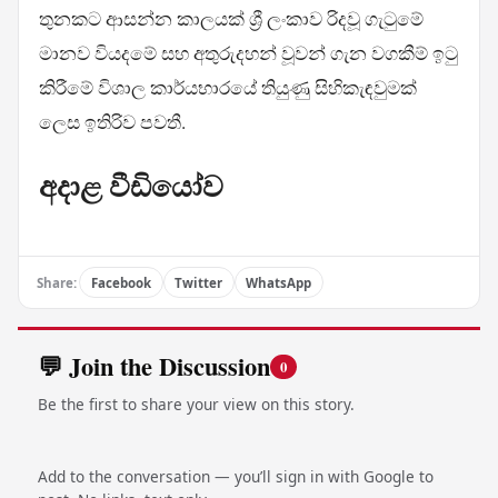
තුනකට ආසන්න කාලයක් ශ්‍රී ලංකාව රිදවූ ගැටුමේ
මානව වියදමේ සහ අතුරුදහන් වූවන් ගැන වගකීම් ඉටු
කිරීමේ විශාල කාර්යභාරයේ තියුණු සිහිකැඳවුමක්
ලෙස ඉතිරිව පවතී.
අදාළ වීඩියෝව
Share:
Facebook
Twitter
WhatsApp
💬 Join the Discussion
0
Be the first to share your view on this story.
Add to the conversation — you’ll sign in with Google to