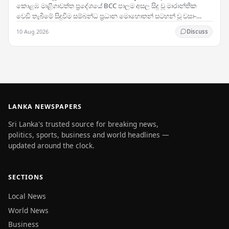
කොළඹ මාළිගාවත්ත ප්‍රදේශයේ BCC පාලම අසල සිදු වූ මාරාන්තික
වෙඩි තැබීමේ සිදුවීම සම්බන්ධ ප්‍රධාන මොහොතන් සටහන් වූ වසා-
පරිපථ රූපවාහිනී (CCTV) දර්ශන එළිවී ඇති බව…
10 Aug 2026
Discuss
LANKA NEWSPAPERS
Sri Lanka's trusted source for breaking news,
politics, sports, business and world headlines —
updated around the clock.
SECTIONS
Local News
World News
Business