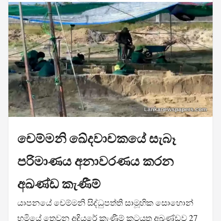
චෙම්මනි ඛේදවාචකයේ සැබෑ
පරිමාණය අනාවරණය කරන
අඛණ්ඩ කැණීම්
යාපනයේ චෙම්මනි සිද්ධුපත්ති සාමූහික සොහොන්
භූමියේ තෙවන අදියරේ කැණීම් කටයුතු අඛණ්ඩව 27