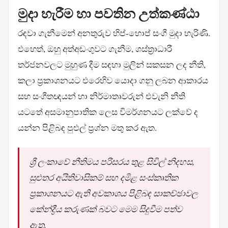
මුදා හැරීම හා පවතින උත්කණ්ඨා
රඳවා ගැනීමෙන් අනතුරුව හිප්-හොප් සංගී මුදා හැරිණි.
එහෙත්, ඔහු අත්අඩංගුවට ගැනීම, ශස්ත්‍රාධාරී
තර්ජනවලට මුහුණ දීම සඳහා මුලින් සකසන ලද නීති,
කලා ප්‍රකාශනයට එරෙහිව යොදා ගනු ලබන ආකාරය
සහ සංගීතඥයන් හා නිර්මාතෘවරුන් එවැනි නීති
යටතේ අසමානුපාතික ලෙස විමර්ශනයට ලක්වේ ද
යන්න පිළිබඳ පුළුල් ප්‍රශ්න මතු කර ඇත.
ශ්‍රී ලංකාවේ නීතිමය පරිසරය තුළ සිවිල් නිදහස,
සුළුතර අයිතිවාසිකම් සහ දමිළ සංස්කෘතික
ප්‍රකාශනයට ඇති අවකාශය පිළිබඳ සාකච්ඡාවල
කේන්ද්‍රීය කරුණක් බවට මෙම සිදුවීම පත්ව
ඇත.