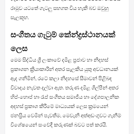
රාමුව යටතේ ගැටලු සහගත විය හැකි බව ඔවුහු
සැලකූහ.
සංගීතය ගැටුම් කේන්ද්‍රස්ථානයක්
ලෙස
මෙම සිද්ධිය ශ්‍රී ලංකාවේ දමිළ ප්‍රජාව හා නිදහස්
ප්‍රකාශන ක්‍රියාකාරීන් අතර සැලකිය යුතු අවධානයක්
ඇද ගනිමින්, රටේ කලා නිදහසේ සීමාවන් පිළිබඳ
විවාදය නැවත දල්වා ඇත. තරුණ දමිළ ශිල්පීන් අතර
හිප්-හොප් හා රැප් සංගීතය සමාජීය හා දේශපාලනික
අදහස් ප්‍රකාශ කිරීමේ මාධ්‍යයක් ලෙස ක්‍රමයෙන්
ජනප්‍රිය වෙමින් පැවතීම, මෙවැනි අත්අඩංගුවට ගැනීම්
විශේෂයෙන් සංවේදී කරුණක් බවට පත් කරයි.