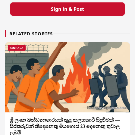
Sign in & Post
RELATED STORIES
SINHALA
ශ්‍රී ලංකා බන්ධනාගාරයක් තුළ කලහකාරී සිදුවීමක් —
සිරකරුවන් තිදෙනෙකු මියගොස් 23 දෙනෙකු තුවාල
ලබයි