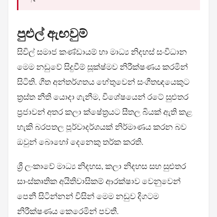
පුළුල් ඇඟවුම්
සිවිල් සමාජ කණ්ඩායම් හා මාධ්‍ය නිදහස් සංවිධාන
මෙම නඩුවේ සිදුවීම් සූක්ෂ්මව නිරීක්ෂණය කරමින්
සිටිති. ගීත අන්තර්ගතය හේතුවෙන් සංගීතඥයෙකුට
ත්‍රස්ත නීති යොදා ගැනීම, විශේෂයෙන් රටේ සුළුතර
ප්‍රජාවන් අතර කලා ක්ෂේත්‍රයට සීතල බියක් ඇති කළ
හැකි බරපතල පූර්වාදර්ශයක් නිර්මාණය කරන බව
ඔවුන් බොහෝ දෙනෙකු තර්ක කරති.
ශ්‍රී ලංකාවේ මාධ්‍ය නිදහස, කලා නිදහස සහ සුළුතර
සාංස්කෘතික අයිතිවාසිකම් ආරක්ෂාව වෙනුවෙන්
පෙනී සිටින්නන් විසින් මෙම නඩුව දිගටම
නිරීක්ෂණය කෙරෙමින් පවතී.