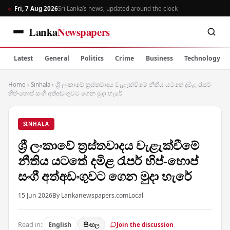
Fri, 7 Aug 2026
Sri Lanka’s news, updated around the clock
Lanka
Newspapers
Latest
General
Politics
Crime
Business
Technology
Home
›
Sinhala
›
ශ්‍රී ලංකාවේ ත්‍රස්තවාදය වැළැක්වීමේ නීතිය යටතේ දමිළ රැපර්
හිප්-හොප් සංගී අත්අඩංගුවට ගෙන මුදා හැරේ
SINHALA
ශ්‍රී ලංකාවේ ත්‍රස්තවාදය වැළැක්වීමේ
නීතිය යටතේ දමිළ රැපර් හිප්-හොප්
සංගී අත්අඩංගුවට ගෙන මුදා හැරේ
15 Jun 2026
By Lankanewspapers.com
Local
Read in:
English
සිංහල
Join the discussion