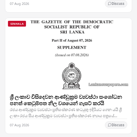
සෙබළුන් යෙදවීමට බලධාරීන් තීරණය කර ඇති බව…
07 Aug 2026
Discuss
SINHALA
ශ්‍රී ලංකාව විසිදෙවන ආණ්ඩුක්‍රම ව්‍යවස්ථා සංශෝධන
පනත් කෙටුම්පත නිල වශයෙන් ගැසට් කරයි
රජය ආණ්ඩුක්‍රම ව්‍යවස්ථා ප්‍රතිසංස්කරණ කටයුතු ඉදිරියට ගෙන යයි ශ්‍රී
ලංකා රජය සිය ආණ්ඩුක්‍රම ව්‍යවස්ථා ප්‍රතිසංස්කරණ න්‍යාය පත්‍රයේ
තීරණාත්මක පියවරක් තබමින්,…
07 Aug 2026
Discuss