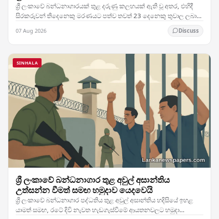
ශ්‍රී ලංකාවේ බන්ධනාගාරයක් තුළ දරුණු කලහයක් ඇති වූ අතර, එහිදී
සිරකරුවන් තිදෙනෙකු මරණයට පත්ව තවත් 23 දෙනෙකු තුවාල ලබා
ඇති මෙම සිදුවීම රටේ බන්ධනාගාර ක්‍රමය පිළිබඳ…
07 Aug 2026
Discuss
SINHALA
ශ්‍රී ලංකාවේ බන්ධනාගාර තුළ අවුල් අසාන්තිය
උත්සන්න වීමත් සමඟ හමුදාව යෙදවෙයි
ශ්‍රී ලංකාවේ බන්ධනාගාර පද්ධතිය තුළ අවුල් අසාන්තිය හදිසියේ ඉහළ
යාමත් සමඟ, රටේ දිවි නැවත හැඩගැස්වීමේ ආයතනවලට හමුදා