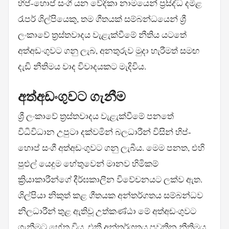
හිප්-හොප් සංගී යන වේදිකා නාමයෙන් ප්‍රසිද්ධ දමිළ
රැපර් ශිල්පියෙකු, තම ගීතයක් සම්බන්ධයෙන් ශ්‍රී
ලංකාවේ ත්‍රස්තවාදය වැළැක්වීමේ නීතිය යටතේ
අත්අඩංගුවට ගනු ලැබ, අනතුරුව මුදා හැරීමත් සමඟ
දැඩි නීතිමය වාද විවාදයකට මැදිවිය.
අත්අඩංගුවට ගැනීම
ශ්‍රී ලංකාවේ ත්‍රස්තවාදය වැළැක්වීමේ පනතේ
විධිවිධාන උපුටා දක්වමින් බලධාරීන් විසින් හිප්-
හොප් සංගී අත්අඩංගුවට ගනු ලැබීය. මෙම පනත, එහි
පුළුල් යෙදුම හේතුවෙන් මානව හිමිකම්
ක්‍රියාකාරීන්ගේ දීර්ඝකාලීන විවේචනයට ලක්ව ඇත.
ශිල්පියා නිකුත් කළ ගීතයක අන්තර්ගතය සම්බන්ධව
නිලධාරීන් තුළ ඇතිවූ උත්කණ්ඨා මේ අත්අඩංගුවට
ගැනීමට හේතු විය. එකී අන්තර්ගතය පවතින නීතිමය