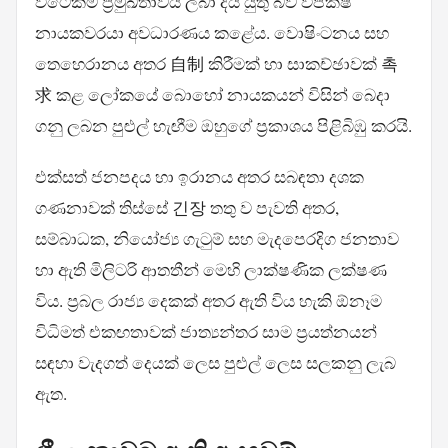
විටෙකම ප්‍රමුඛතාවය ලබා දිය යුතු බව විපක්ෂ
නායකවරයා අවධාරණය කළේය. වොෂිංටනය සහ
තෙහෙරානය අතර 自制 කිරීමක් හා සාකච්ඡාවක් 촉
求 කළ ලෝකයේ බොහෝ නායකයන් විසින් බෙදා
ගනු ලබන පුළුල් හැඟීම ඔහුගේ ප්‍රකාශය පිළිබිඹු කරයි.
එක්සත් ජනපදය හා ඉරානය අතර සබඳතා දශක
ගණනාවක් තිස්සේ 긴장 තතු ව පැවති අතර,
සම්බාධක, නියෝජ්‍ය ගැටුම් සහ මැදපෙරදිග ජනතාව
හා ඇති මිලිටරි ආතතීන් මෙහි ලාක්ෂණික ලක්ෂණ
විය. ප්‍රබල රාජ්‍ය දෙකක් අතර ඇති විය හැකි ඕනෑම
විධිමත් එකඟතාවක් ජාත්‍යන්තර සාම ප්‍රයත්නයන්
සඳහා වැදගත් දෙයක් ලෙස පුළුල් ලෙස සලකනු ලැබ
ඇත.