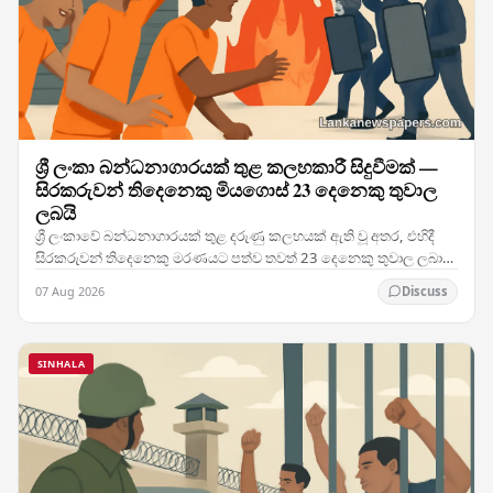
ශ්‍රී ලංකා බන්ධනාගාරයක් තුළ කලහකාරී සිදුවීමක් —
සිරකරුවන් තිදෙනෙකු මියගොස් 23 දෙනෙකු තුවාල
ලබයි
ශ්‍රී ලංකාවේ බන්ධනාගාරයක් තුළ දරුණු කලහයක් ඇති වූ අතර, එහිදී
සිරකරුවන් තිදෙනෙකු මරණයට පත්ව තවත් 23 දෙනෙකු තුවාල ලබා
ඇති මෙම සිදුවීම රටේ බන්ධනාගාර ක්‍රමය පිළිබඳ…
07 Aug 2026
Discuss
SINHALA