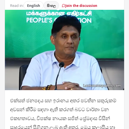
Read in:
English
සිංහල
Join the discussion
එක්සත් ජනපදය සහ ඉරානය අතර පවතින සතුරුකම්
අවසන් කිරීම සඳහා ඇති කරගත් බවට වාර්තා වන
එකඟතාවය, විපක්ෂ නායක සජිත් ප්‍රේමදාස විසින්
සාදරයෙන් පිළිගනු ලැබ ඇති අතර, මෙය කලාපීය හා