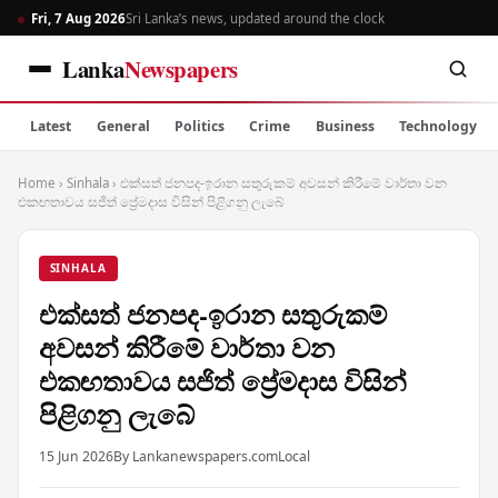
Fri, 7 Aug 2026
Sri Lanka’s news, updated around the clock
Lanka
Newspapers
Latest
General
Politics
Crime
Business
Technology
Home
›
Sinhala
›
එක්සත් ජනපද-ඉරාන සතුරුකම් අවසන් කිරීමේ වාර්තා වන
එකඟතාවය සජිත් ප්‍රේමදාස විසින් පිළිගනු ලැබේ
SINHALA
එක්සත් ජනපද-ඉරාන සතුරුකම්
අවසන් කිරීමේ වාර්තා වන
එකඟතාවය සජිත් ප්‍රේමදාස විසින්
පිළිගනු ලැබේ
15 Jun 2026
By Lankanewspapers.com
Local