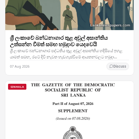
ශ්‍රී ලංකාවේ බන්ධනාගාර තුළ අවුල් අසාන්තිය
උත්සන්න වීමත් සමඟ හමුදාව යෙදවෙයි
ශ්‍රී ලංකාවේ බන්ධනාගාර පද්ධතිය තුළ අවුල් අසාන්තිය හදිසියේ ඉහළ
යාමත් සමඟ, රටේ දිවි නැවත හැඩගැස්වීමේ ආයතනවලට හමුදා
සෙබළුන් යෙදවීමට බලධාරීන් තීරණය කර ඇති බව…
07 Aug 2026
Discuss
SINHALA