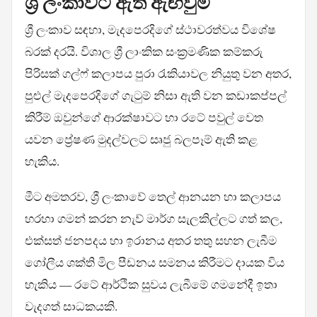
ශ්‍රී ලංකාවට ඇති ඇඟවුම්
ශ්‍රී ලංකාව සඳහා, මැදපෙරදිගේ ස්ථාවරත්වය විශේෂ
බරක් දරයි. විශාල ශ්‍රී ලාංකික සංක්‍රමණික කම්කරු
පිරිසක් ගල්ෆ් කලාපය පුරා රැකියාවල නියුතු වන අතර,
පුළුල් මැදපෙරදිගේ ගැටුම් නිසා ඇති වන කඩාකප්පල්
කිරීම් ඔවුන්ගේ ආරක්ෂාවට හා රටේ පවුල් වෙත
යවන ප්‍රේෂණ මුදල්වලට සෘජු බලපෑම් ඇති කළ
හැකිය.
මීට අමතරව, ශ්‍රී ලංකාවේ තෙල් ආනයන හා කලාපය
හරහා ගමන් කරන නැව් මාර්ග සැලකිල්ලට ගත් කල,
එක්සත් ජනපදය හා ඉරානය අතර තතු සහන ලැබීම
ගෝලීය ශක්ති මිල පීඩනය සමනය කිරීමට දායක විය
හැකිය — රටේ ආර්ථික සුවය ලැබීමේ ගමනේදී ඉතා
වැදගත් සාධකයකි.