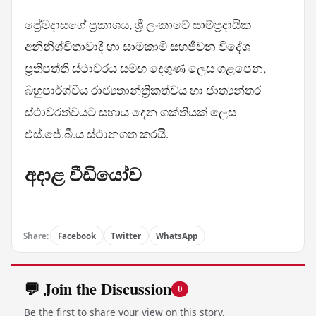
ප්‍රේමදාසගේ ප්‍රකාශය, ශ්‍රී ලංකාවේ සාම්ප්‍රදායික
අනිනිශ්චිතාවාදී හා සාමකාමී සහජීවන විදේශ
ප්‍රතිපත්ති ස්ථාවරය සමඟ දෙගුණ ලෙස ගළපෙන,
බහුපාර්ශ්වීය රාජ්‍යතාන්ත්‍රිකත්වය හා ජාත්‍යන්තර
ස්ථාවරත්වයට සහාය දෙන ශක්තියක් ලෙස
එස්.ජේ.බී.ය ස්ථානගත කරයි.
අදාළ වීඩියෝව
Share:
Facebook
Twitter
WhatsApp
💬 Join the Discussion
0
Be the first to share your view on this story.