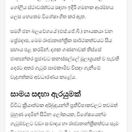
ගෝලීය ස්ථාවරත්වය සඳහා ඉදිරි ගමනක ආරම්භය
ලෙස හෙතෙම විශේෂාංගිත කර ඇත.
සමගි ජන බලවේගයේ (එස්.ජේ.බී.) නායකයා වන
ප්‍රේමදාස, මෙම රාජ්‍යතාන්ත්‍රික සාර්ථකත්වයට සිය
සහාය පළ කරමින්, දශක ගණනාවක් තිස්සේ
ජාත්‍යන්තර ප්‍රජාවට කනස්සල්ලේ මූලාශ්‍රයක් ව පැවති
දෙරට අතර ගැටුම් සාමකාමීව විසඳා ගැනීමේ
වැදගත්කම අවධාරණය කළේය.
සාමය සඳහා ඇරයුමක්
විවිධ ක්‍රියාත්මක අර්බුදයන්හි ප්‍රතිවිපාකවලට තවමත්
මුහුණ දෙමින් සිටින ලෝකයක, විශේෂයෙන්ම
ගැටුම්වලට වඩා සංවාදය හා රාජ්‍යතාන්ත්‍රිකත්වය සෑම