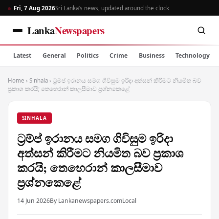
Fri, 7 Aug 2026
Sri Lanka’s news, updated around the clock
Lanka
Newspapers
Latest
General
Politics
Crime
Business
Technology
Home
›
Sinhala
›
ට්‍රම්ප් ඉරානය සමග ගිවිසුම ඉරිදා අත්සන් කිරීමට නියමිත බව
ප්‍රකාශ කරයි; තෙහෙරාන් කාලසීමාව ප්‍රශ්නකෙළේ
SINHALA
ට්‍රම්ප් ඉරානය සමග ගිවිසුම ඉරිදා
අත්සන් කිරීමට නියමිත බව ප්‍රකාශ
කරයි; තෙහෙරාන් කාලසීමාව
ප්‍රශ්නකෙළේ
14 Jun 2026
By Lankanewspapers.com
Local