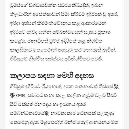
ට්‍රම්ප්ගේ විශ්වාසවන්ත ස්වරය තිබියදීත්, ඉරාන
නිලධාරීන් අපේක්ෂාවන් සිමා කිරීමට ඉදිරිපත් වූ අතර,
ඉරිදා අත්සන් කිරීම නිවේදනය කළ ආකාරයෙන්
ඉදිරියට යාවිද යන්න සම්බන්ධයෙන් සැකය ප්‍රකාශ
කළේය. ජනාධිපති ට්‍රම්ප් ඉදිරිපත් කළ නිශ්චිත
කාලසීමාව තෙහෙරාන් තහවුරු කර නොමැති බැවින්,
ගිවිසුමේ නිශ්චිත තත්ත්වය අවිනිශ්චිතව පවතී.
කලාපය සඳහා මෙහි අදහස
ගිවිසුම ඉදිරියට ගියහොත්, දශක ගණනාවක් තිස්සේ 緊
張 तनाव, සම්බාධක හා කාල කාලීන ගැටුම් වලට සිරවී
සිටි එක්සත් ජනපදය හා ඉරානය අතර
සම්බන්ධතාවයේ劇 නාටකාකාර වෙනසක් සලකුණු
කෙරෙනු ඇත. මැදපෙරදිග ඛනිජ තෙල් ආනයනය මත