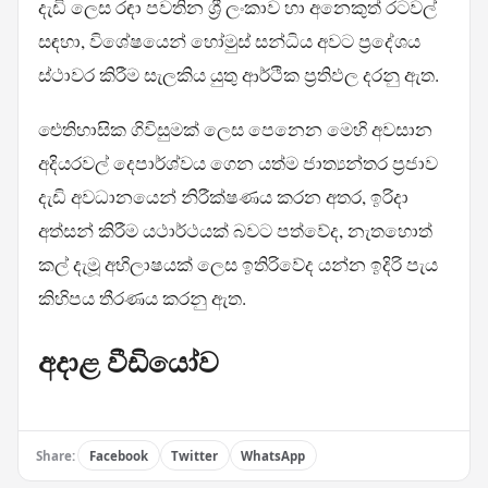
දැඩි ලෙස රඳා පවතින ශ්‍රී ලංකාව හා අනෙකුත් රටවල්
සඳහා, විශේෂයෙන් හෝමුස් සන්ධිය අවට ප්‍රදේශය
ස්ථාවර කිරීම සැලකිය යුතු ආර්ථික ප්‍රතිඵල දරනු ඇත.
ඓතිහාසික ගිවිසුමක් ලෙස පෙනෙන මෙහි අවසාන
අදියරවල් දෙපාර්ශ්වය ගෙන යත්ම ජාත්‍යන්තර ප්‍රජාව
දැඩි අවධානයෙන් නිරීක්ෂණය කරන අතර, ඉරිදා
අත්සන් කිරීම යථාර්ථයක් බවට පත්වේද, නැතහොත්
කල් දැමූ අභිලාෂයක් ලෙස ඉතිරිවේද යන්න ඉදිරි පැය
කිහිපය තීරණය කරනු ඇත.
අදාළ වීඩියෝව
Share:
Facebook
Twitter
WhatsApp