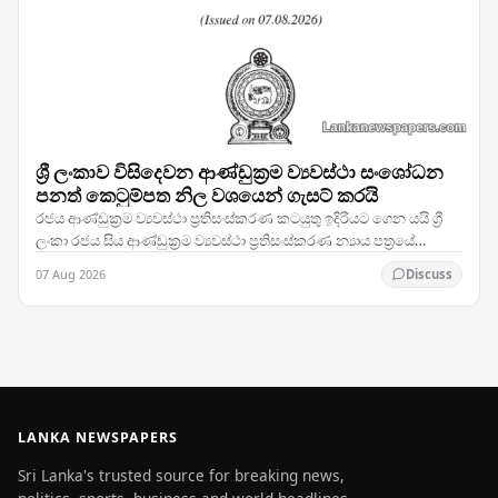
ශ්‍රී ලංකාව විසිදෙවන ආණ්ඩුක්‍රම ව්‍යවස්ථා සංශෝධන
පනත් කෙටුම්පත නිල වශයෙන් ගැසට් කරයි
රජය ආණ්ඩුක්‍රම ව්‍යවස්ථා ප්‍රතිසංස්කරණ කටයුතු ඉදිරියට ගෙන යයි ශ්‍රී
ලංකා රජය සිය ආණ්ඩුක්‍රම ව්‍යවස්ථා ප්‍රතිසංස්කරණ න්‍යාය පත්‍රයේ
තීරණාත්මක පියවරක් තබමින්,…
07 Aug 2026
Discuss
LANKA NEWSPAPERS
Sri Lanka's trusted source for breaking news,