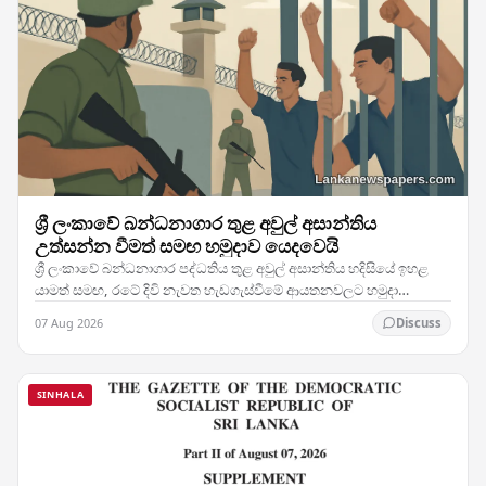
ශ්‍රී ලංකාවේ බන්ධනාගාර තුළ අවුල් අසාන්තිය
උත්සන්න වීමත් සමඟ හමුදාව යෙදවෙයි
ශ්‍රී ලංකාවේ බන්ධනාගාර පද්ධතිය තුළ අවුල් අසාන්තිය හදිසියේ ඉහළ
යාමත් සමඟ, රටේ දිවි නැවත හැඩගැස්වීමේ ආයතනවලට හමුදා
සෙබළුන් යෙදවීමට බලධාරීන් තීරණය කර ඇති බව…
07 Aug 2026
Discuss
SINHALA