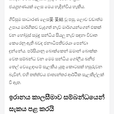
ජයග්‍රහණයක් ලෙස මෙය හැඳින්විය හැකිය.
ගිවිසුම සාධාරණ ලෙස妥 妥結 වූ පසු, ලොව වඩාත්ම
උපාය මාර්ගිකව වැදගත් නැව් මාර්ගයන්ගෙන් එකක්
වන හෝමුස් සමුද්‍ර සන්ධිය සියලු නැව් සඳහා විවෘත
කෙරෙනු ඇති බවද ජනාධිපතිවරයා පෙන්වා
දුන්නේය. පර්සියානු බොක්කෙන් ඔමාන් බොක්ක
වෙත සම්බන්ධ වන මෙම සන්ධිය ගෝලීය ඛනිජ
තෙල් වෙළෙඳාමේ සැලකිය යුතු කොටසක් හසුරුවන
බැවින්, එහි තත්ත්වය ජාත්‍යන්තර ආර්ථික සැලකිල්ලක්
වී ඇත.
ඉරානය කාලසීමාව සම්බන්ධයෙන්
සැකය පළ කරයි