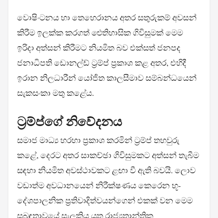
වොෂිංටනය හා තෙහෙරානය අතර සතුරුකම් අවසන්
කිරීම ඉලක්ක කරගත් ඓතිහාසික ගිවිසුමක් මෙම
ඉරිදා අත්සන් කිරීමට නියමිත බව එක්සත් ජනපද
ජනාධිපති ඩොනල්ඩ් ට්‍රම්ප් ප්‍රකාශ කළ අතර, එහිදී
ඉරාන නිලධාරීන් යෝජිත කාලසීමාව සම්බන්ධයෙන්
සැකසංකා මතු කළේය.
ට්‍රම්ප්ගේ නිවේදනය
සමාජ මාධ්‍ය හරහා ප්‍රකාශ කරමින් ට්‍රම්ප් තහවුරු
කළේ, දෙරට අතර සාකච්ඡා ගිවිසුමකට අත්සන් තැබීම
සඳහා නියමිත අවස්ථාවකට ළඟා වී ඇති බවයි. ලොව
වඩාත්ම අවධානයෙන් නිරීක්ෂණය කෙරෙන භූ-
දේශපාලනික ප්‍රතිවාදිත්වයන්ගෙන් එකක් වන මෙම
සබඳතාවයේ සැලකිය යුතු රාජ්‍යතාන්ත්‍රික