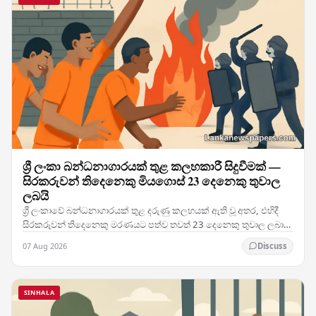
ශ්‍රී ලංකා බන්ධනාගාරයක් තුළ කලහකාරී සිදුවීමක් —
සිරකරුවන් තිදෙනෙකු මියගොස් 23 දෙනෙකු තුවාල
ලබයි
ශ්‍රී ලංකාවේ බන්ධනාගාරයක් තුළ දරුණු කලහයක් ඇති වූ අතර, එහිදී
සිරකරුවන් තිදෙනෙකු මරණයට පත්ව තවත් 23 දෙනෙකු තුවාල ලබා
ඇති මෙම සිදුවීම රටේ බන්ධනාගාර ක්‍රමය පිළිබඳ…
07 Aug 2026
Discuss
SINHALA