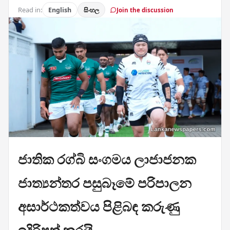
Read in:
English
සිංහල
Join the discussion
ජාතික රග්බි සංගමය ලාජාජනක
ජාත්‍යන්තර පසුබෑමේ පරිපාලන
අසාර්ථකත්වය පිළිබඳ කරුණු