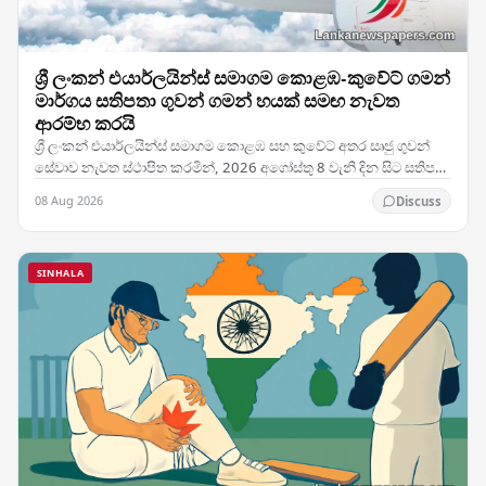
ශ්‍රී ලංකන් එයාර්ලයින්ස් සමාගම කොළඹ-කුවේට් ගමන්
මාර්ගය සතිපතා ගුවන් ගමන් හයක් සමඟ නැවත
ආරම්භ කරයි
ශ්‍රී ලංකන් එයාර්ලයින්ස් සමාගම කොළඹ සහ කුවේට් අතර සෘජු ගුවන්
සේවාව නැවත ස්ථාපිත කරමින්, 2026 අගෝස්තු 8 වැනි දින සිට සතිපතා
ගුවන් ගමන් හයක් සහිතව එම මාර්ගයේ…
08 Aug 2026
Discuss
SINHALA