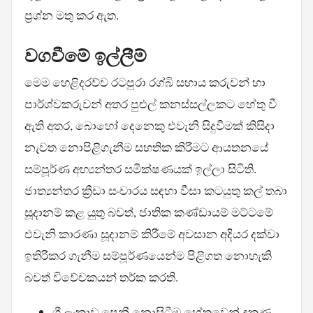
ප්‍රශ්න මතු කර ඇත.
වගවීමේ ඉල්ලීම්
මෙම හෙළිදරව්ව රටපුරා රග්බි සහාය කරුවන් හා
පාර්ශ්වකරුවන් අතර පුළුල් කනස්සල්ලකට හේතු වී
ඇති අතර, බොහෝ දෙනෙකු එවැනි සිදුවීමක් කිසිදා
නැවත නොපිළිගැනීම සහතික කිරීමට ආයතනයේ
සම්පූර්ණ අභ්‍යන්තර සමීක්ෂණයක් ඉල්ලා සිටිති.
ජාත්‍යන්තර ක්‍රීඩා සංචාරය සඳහා වීසා කටයුතු කල් තබා
සූදානම් කළ යුතු බවත්, ජාතික කණ්ඩායම් මට්ටමේ
එවැනි කාරණා සූදානම් කිරීමේ අවසාන අදියර දක්වා
ඉතිරිකර ගැනීම සම්පූර්ණයෙන්ම පිළිගත නොහැකි
බවත් විවේචකයන් තර්ක කරති.
ශ්‍රී ලංකාව පෙනී නොසිටීම හේතුවෙන් දකුණු