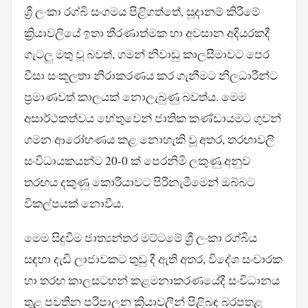
ශ්‍රී ලංකා රග්බි සංගමය පිළිගත්තේ, සූදානම් කිරීමේ
ක්‍රියාවලියේ ඉතා තීරණාත්මක හා අවසාන අදියරකදී
ගැටලු මතු වූ බවත්, ගමන් නිවාඩු කාලසීමාවට පෙර
වීසා සංකූලතා නිරාකරණය කර ගැනීමට නිලධාරීන්ට
ප්‍රමාණවත් කාලයක් නොලැබුණු බවත්ය. මෙම
අසාර්ථකත්වය හේතුවෙන් ජාතික කණ්ඩායමට ගුවන්
ගමන ආරෝහණය කළ නොහැකි වූ අතර, තරඟාවලි
සංවිධායකයන්ට 20-0 ක් පෙරනිමි ලකුණු අනුව
තරඟය දකුණු කොරියාවට පිරිනැමීමෙන් ඔබ්බට
විකල්පයක් නොවීය.
මෙම සිදුවීම ජාත්‍යන්තර මට්ටමේ ශ්‍රී ලංකා රග්බිය
සඳහා දැඩි ලාජාවකට තුඩු දී ඇති අතර, විදේශ සංචාරක
හා තරඟ කාලසටහන් කළමනාකරණයේදී සංවිධානය
තුළ පවතින පරිපාලන ක්‍රියාවලීන් පිළිබඳ බරපතළ