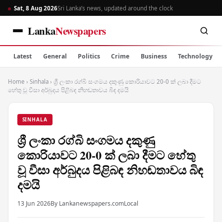
Sat, 8 Aug 2026
Sri Lanka’s news, updated around the clock
Lanka
Newspapers
Latest
General
Politics
Crime
Business
Technology
Home
›
Sinhala
›
ශ්‍රී ලංකා රග්බි සංගමය දකුණු කොරියාවට 20-0 ක් ලබා දීමට
හේතු වූ වීසා අර්බුදය පිළිබඳ නිහඬතාවය බිඳ දමයි
SINHALA
ශ්‍රී ලංකා රග්බි සංගමය දකුණු
කොරියාවට 20-0 ක් ලබා දීමට හේතු
වූ වීසා අර්බුදය පිළිබඳ නිහඬතාවය බිඳ
දමයි
13 Jun 2026
By Lankanewspapers.com
Local