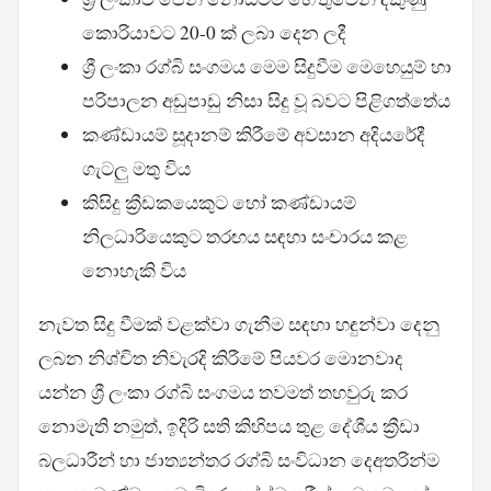
කොරියාවට 20-0 ක් ලබා දෙන ලදී
ශ්‍රී ලංකා රග්බි සංගමය මෙම සිදුවීම මෙහෙයුම් හා
පරිපාලන අඩුපාඩු නිසා සිදු වූ බවට පිළිගත්තේය
කණ්ඩායම් සූදානම් කිරීමේ අවසාන අදියරේදී
ගැටලු මතු විය
කිසිදු ක්‍රීඩකයෙකුට හෝ කණ්ඩායම්
නිලධාරියෙකුට තරඟය සඳහා සංචාරය කළ
නොහැකි විය
නැවත සිදු වීමක් වළක්වා ගැනීම සඳහා හඳුන්වා දෙනු
ලබන නිශ්චිත නිවැරදි කිරීමේ පියවර මොනවාද
යන්න ශ්‍රී ලංකා රග්බි සංගමය තවමත් තහවුරු කර
නොමැති නමුත්, ඉදිරි සති කිහිපය තුළ දේශීය ක්‍රීඩා
බලධාරීන් හා ජාත්‍යන්තර රග්බි සංවිධාන දෙඅතරින්ම