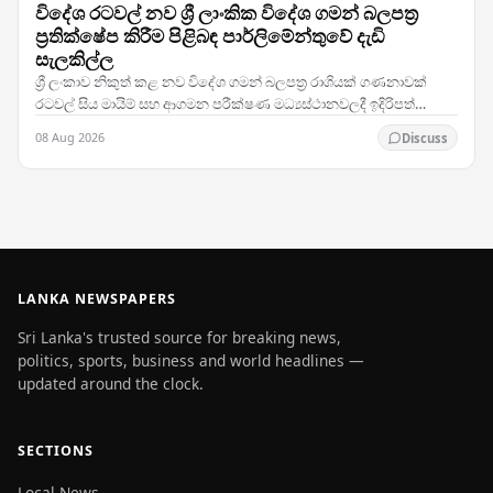
විදේශ රටවල් නව ශ්‍රී ලාංකික විදේශ ගමන් බලපත්‍ර
ප්‍රතික්ෂේප කිරීම පිළිබඳ පාර්ලිමේන්තුවේ දැඩි
සැලකිල්ල
ශ්‍රී ලංකාව නිකුත් කළ නව විදේශ ගමන් බලපත්‍ර රාශියක් ගණනාවක්
රටවල් සිය මායිම් සහ ආගමන පරීක්ෂණ මධ්‍යස්ථානවලදී ඉදිරිපත්
කිරීමේදී ප්‍රතික්ෂේප කරනු ලබන බවට වාර්තා…
08 Aug 2026
Discuss
LANKA NEWSPAPERS
Sri Lanka's trusted source for breaking news,
politics, sports, business and world headlines —
updated around the clock.
SECTIONS
Local News