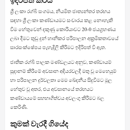
ඉදිරිපත් කරයි
ශ්‍රී ලංකා රග්බි සංගමය, නියමිත ජාත්‍යන්තර තරඟය
සඳහා ශ්‍රී ලංකා කණ්ඩායමට සංචාරය කළ නොහැකි
වීම හේතුවෙන් දකුණු කොරියාවට 20-0 ජයග්‍රහණය
ලබා දීමට තුඩු දුන් හානිකර පරිපාලන අක්‍රමිකතාවයේ
සාරසංක්ෂේපය පැහැදිලි කිරීමට ඉදිරිපත් වී ඇත.
ජාතික රග්බි පාලක මණ්ඩලයට අනුව, කණ්ඩායම්
සූදානම් කිරීමේ අවසාන අදියරවලදී මතු වූ මෙහෙයුම්
හා පරිපාලන දුර්වලතා මෙම ඛේදනීය සිදුවීමට මූල
හේතුව වූ අතර, එය අවසානයේ තරඟයට
කණ්ඩායමේ සහභාගිත්වය අවලංගු කිරීමට බල
කෙරිණි.
කුමක් වැරදී ගියේද