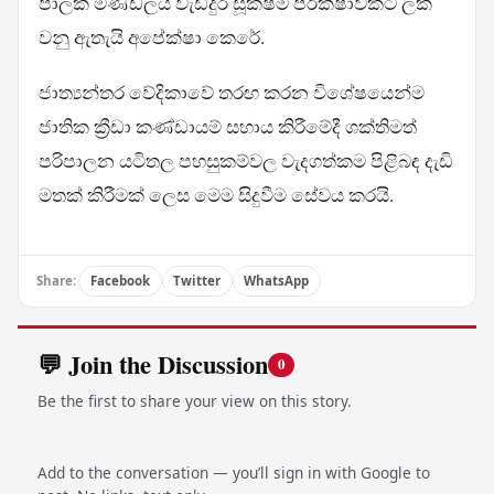
පාලක මණ්ඩලය වැඩිදුර සූක්ෂ්ම පරීක්ෂාවකට ලක්
වනු ඇතැයි අපේක්ෂා කෙරේ.
ජාත්‍යන්තර වේදිකාවේ තරඟ කරන විශේෂයෙන්ම
ජාතික ක්‍රීඩා කණ්ඩායම් සහාය කිරීමේදී ශක්තිමත්
පරිපාලන යටිතල පහසුකම්වල වැදගත්කම පිළිබඳ දැඩි
මතක් කිරීමක් ලෙස මෙම සිදුවීම සේවය කරයි.
Share:
Facebook
Twitter
WhatsApp
💬 Join the Discussion
0
Be the first to share your view on this story.
Add to the conversation — you’ll sign in with Google to