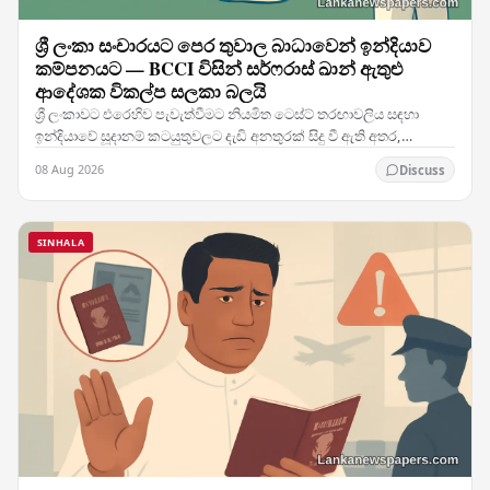
ශ්‍රී ලංකා සංචාරයට පෙර තුවාල බාධාවෙන් ඉන්දියාව
කම්පනයට — BCCI විසින් සර්ෆරාස් ඛාන් ඇතුළු
ආදේශක විකල්ප සලකා බලයි
ශ්‍රී ලංකාවට එරෙහිව පැවැත්වීමට නියමිත ටෙස්ට් තරඟාවලිය සඳහා
ඉන්දියාවේ සූදානම් කටයුතුවලට දැඩි අනතුරක් සිදු වී ඇති අතර,
කණ්ඩායමේ ප්‍රධාන ක්‍රීඩකයෙකුට හටගත් තුවාලය…
08 Aug 2026
Discuss
SINHALA