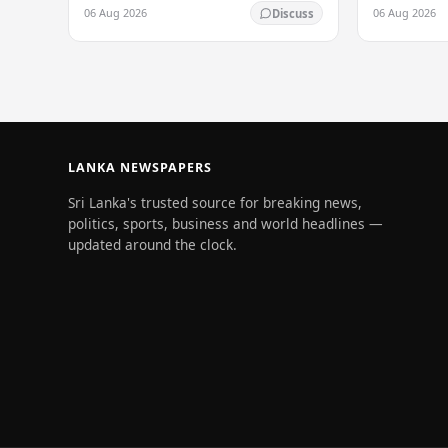
ගනුදෙනුවක් කොළඹ කොටස්
නම සම්බන්ධ 
06 Aug 2026
06 Aug 2026
Discuss
වෙළෙඳපොළේ (CSE) වාර්තා නැවත ලිවීමට
අපරාධ විමර්ශ
හේතු විය — සමාගමේ 28%ක…
කළ වාර්තාව 
LANKA NEWSPAPERS
Sri Lanka's trusted source for breaking news,
politics, sports, business and world headlines —
updated around the clock.