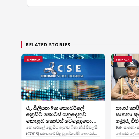
RELATED STORIES
SINHALA
SINHALA
රු. බිලියන 9ක කොමර්ෂල්
සාගර කාර
ක්‍රෙඩිට් කොටස් ගනුදෙනුව
ඝාතනා කු
කොළඹ කොටස් වෙළෙඳපොළේ
ගැඹුරු ව
ඓතිහාසික සංධිස්ථානයක්
අධිකරණය
කොමර්ෂල් ක්‍රෙඩිට් ඇන්ඩ් ෆිනෑන්ස් පීඑල්සී
IGP ඝාතනා 
සලකුණු කරයි
(COCR) සමාගමේ සිදු වූ සුවිශේෂී කොටස්
ජ්‍යෙෂ්ඨ දේ