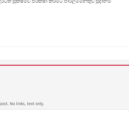
වදුරටත් සූක්ෂ්මව පරීක්ෂා කිරීමට පාර්ලිමේන්තුව සූදානම්
ost. No links, text only.