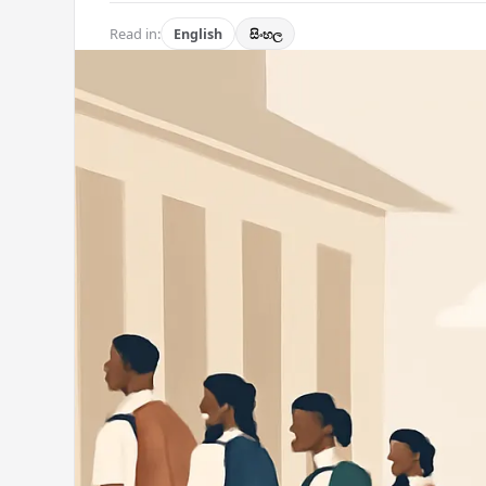
Read in:
English
සිංහල