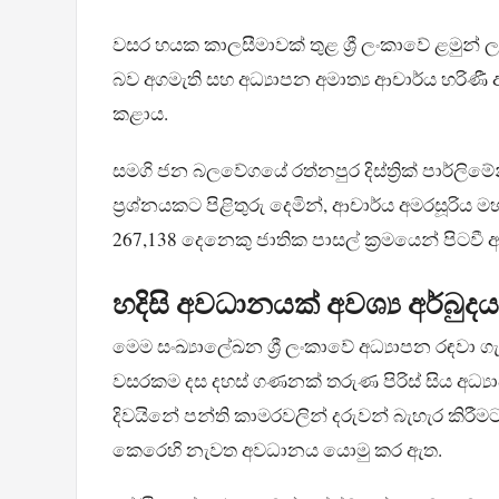
වසර හයක කාලසීමාවක් තුළ ශ්‍රී ලංකාවේ ළමුන් ල
බව අගමැති සහ අධ්‍යාපන අමාත්‍ය ආචාර්ය හරිණී
කළාය.
සමගි ජන බලවේගයේ රත්නපුර දිස්ත්‍රික් පාර්ලිමේ
ප්‍රශ්නයකට පිළිතුරු දෙමින්, ආචාර්ය අමරසූරිය
267,138 දෙනෙකු ජාතික පාසල් ක්‍රමයෙන් පිටවී 
හදිසි අවධානයක් අවශ්‍ය අර්බුදය
මෙම සංඛ්‍යාලේඛන ශ්‍රී ලංකාවේ අධ්‍යාපන රඳවා ග
වසරකම දස දහස් ගණනක් තරුණ පිරිස් සිය අධ්‍
දිවයිනේ පන්ති කාමරවලින් දරුවන් බැහැර කිරීම
කෙරෙහි නැවත අවධානය යොමු කර ඇත.