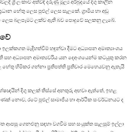
 ශ්‍රී ලංකාව අත්විඳි දරුණු මූල්‍ය අර්බුදයේ දිගු කාලීන
රධාන හේතු ලෙස පුළුල් ලෙස සැලකේ. ග්‍රාමීය හා අඩු
ැඩි ලෙස බලපෑමට ලක්ව ඇති බව පොදුවේ සලකනු ලැබේ.
්වේ
ක්කගත මැදිහත්වීම් හඳුන්වා දීමට අධ්‍යාපන අමාත්‍යාංශය
ති සහ අධ්‍යාපන අමාත්‍යවරිය යන දෙඅංශයෙන්ම කටයුතු කරන
හේතු හිමිකර ගන්නා ප්‍රතිපත්ති ප්‍රතිචාර මෙහෙයවනු ඇතැයි
ශේෂඥයින් දිගු කලක් තිස්සේ අනතුරු අඟවා ඇත්තේ, ඉහළ
මණක් නොව, රටේ පුළුල් සාමාජීය හා ආර්ථික සංවර්ධනයට ද
වෙත ආපසු ගෙනඑනු සඳහා වගවීම සහ සංයුක්ත සැලසුම් ඉල්ලා