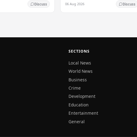
වී ඇති බවට කොළඹ මධ්‍යම
කර්මාන්තයට එරෙහිව දැඩි පියවරක්
06 Aug 2026
Discuss
Discuss
න කාර්යාංශය (CCIB) ඉදිරිපත්
ගනිමින්, ඒ හා සම්බන්ධ වෙබ් අඩවිවලට
සලකා බැලූ…
ප්‍රවේශය අවහිර කර ඇත.…
SECTIONS
Local News
World News
Business
Crime
Development
Education
Entertainment
General