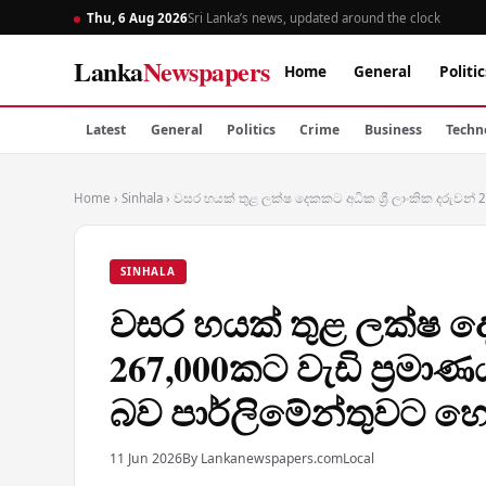
Thu, 6 Aug 2026
Sri Lanka’s news, updated around the clock
Lanka
Newspapers
Home
General
Politic
Latest
General
Politics
Crime
Business
Techn
Home
›
Sinhala
›
වසර හයක් තුළ ලක්ෂ දෙකකට අධික ශ්‍රී ලාංකික දරුවන් 2
SINHALA
වසර හයක් තුළ ලක්ෂ දෙක
267,000කට වැඩි ප්‍රමාණය
බව පාර්ලිමේන්තුවට හ
11 Jun 2026
By Lankanewspapers.com
Local