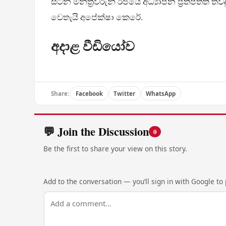
සිටින මන්ත්‍රීවරුන් රජයේ අධ්‍යාපන ප්‍රතිපත්ති ත
වෙතැයි අපේක්ෂා කෙරේ.
අදාළ වීඩියෝව
Share:
Facebook
Twitter
WhatsApp
💬 Join the Discussion
0
Be the first to share your view on this story.
Add to the conversation — you’ll sign in with Google to p