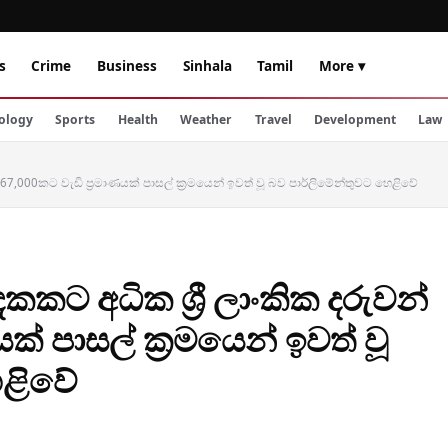
s
Crime
Business
Sinhala
Tamil
More ▾
ology
Sports
Health
Weather
Travel
Development
Law
67,000කට වැඩි ප්‍රමාණයක් පාසල් ක්‍රමයෙන් ඉවත් වූ බව පාර්ලිමේන්තුවට හෙළිවේ
කට අධික ශ්‍රී ලාංකික දරුවන්
ක් පාසල් ක්‍රමයෙන් ඉවත් වූ
ෙළිවේ