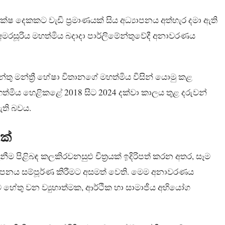
ක්ෂ දෙකකට වැඩි ප්‍රමාණයක් සිය අධ්‍යාපනය අත්හැර දමා ඇති
 අමරසූරිය මහත්මිය බදාදා පාර්ලිමේන්තුවේදී අනාවරණය
න්තු මන්ත්‍රී හේෂා විතානගේ මහත්මිය විසින් යොමු කළ
 මහත්මිය හෙළිකළේ 2018 සිට 2024 දක්වා කාලය තුළ දරුවන්
ඇති බවය.
ක්
ැනීම පිළිබඳ කලකිරවනසුළු චිත්‍රයක් ඉදිරිපත් කරන අතර, සෑම
යාපනය සම්පූර්ණ කිරීමට අසමත් වෙති. මෙම අනාවරණය
ට හේතු වන ව්‍යුහාත්මක, ආර්ථික හා සාමාජීය අභියෝග