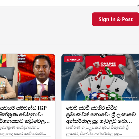
Sign in & Post
SINHALA
ියවසම් සම්බන්ධ IGP
වෙබ් අඩවි අවහිර කිරීම
මන්ත්‍රණ චෝදනාව:
ප්‍රමාණවත් නොවේ: ශ්‍රී ලංකාවේ
ිමර්ශනයකට කඩුවෙල
අන්තර්ජාල සූදු ගැටලුව බොහෝ
ෙන් අනුමැතිය
දුරට ගැඹුරු වන්නේ ඇයි
කුමන්ත්‍රණ චෝදනාවකට
සංකීර්ණ ගැටලුවකට අර්ධ විසඳුමක් ශ්‍රී
ශපාලනඥ සාගර කාරියවසම්ගේ
ලංකාව, විදේශීය අන්තර්ජාල සූදු