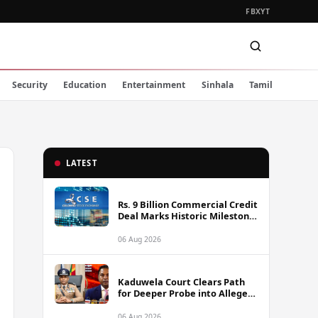
FB
X
YT
Security
Education
Entertainment
Sinhala
Tamil
LATEST
Rs. 9 Billion Commercial Credit
Deal Marks Historic Milestone
on Colombo Stock Exchange
06 Aug 2026
Kaduwela Court Clears Path
for Deeper Probe into Alleged
IGP Assassination Plot Linked
to Sagara Kariyawasam
06 Aug 2026