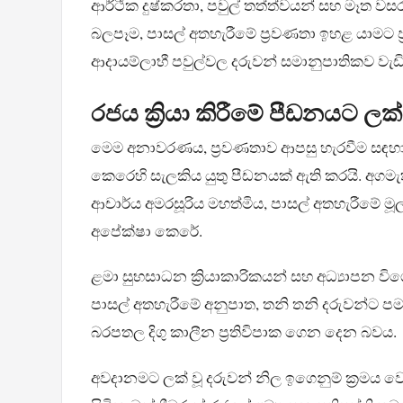
ආර්ථික දුෂ්කරතා, පවුල් තත්ත්වයන් සහ මෑත වසරවලදී
බලපෑම, පාසල් අතහැරීමේ ප්‍රවණතා ඉහළ යාමට ප්‍
ආදායම්ලාභී පවුල්වල දරුවන් සමානුපාතිකව ව
රජය ක්‍රියා කිරීමේ පීඩනයට ලක
මෙම අනාවරණය, ප්‍රවණතාව ආපසු හැරවීම සඳහා ඉල
කෙරෙහි සැලකිය යුතු පීඩනයක් ඇති කරයි. අගමැ
ආචාර්ය අමරසූරිය මහත්මිය, පාසල් අතහැරීමේ මූල 
අපේක්ෂා කෙරේ.
ළමා සුභසාධන ක්‍රියාකාරිකයන් සහ අධ්‍යාපන වි
පාසල් අතහැරීමේ අනුපාත, තනි තනි දරුවන්ට ප
බරපතල දිගු කාලීන ප්‍රතිවිපාක ගෙන දෙන බවය.
අවදානමට ලක් වූ දරුවන් නිල ඉගෙනුම් ක්‍රමය 