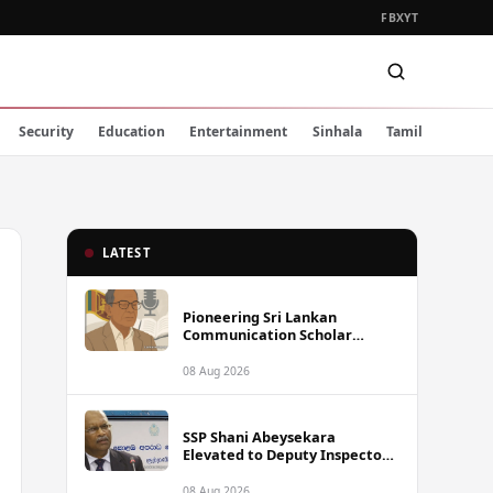
FB
X
YT
Security
Education
Entertainment
Sinhala
Tamil
LATEST
Pioneering Sri Lankan
Communication Scholar
Professor Wimal Dissanayake
Dies at 86
08 Aug 2026
SSP Shani Abeysekara
Elevated to Deputy Inspector
General of Police
08 Aug 2026