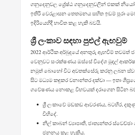
ගනුදෙනුවල ශ්‍රේෂ්ඨ ගනුදෙනුවලින් එකක් න
ඉතිරි වෙරළාසන තෙතමනය සහිත ඉඩම් පුරා මෙවැනි 
ඉදිරියෙහිදී භාවිත කළ හැකි බවයි.
ශ්‍රී ලංකාව සඳහා පුළුල් ඇඟවුම්
2022 ආර්ථික අර්බුදයේ අනතුරු ඇඟවීම් තවමත් ජ
වෙනුවට සංරක්ෂණය ඔස්සේ විදේශ මුදල් ආකර්ෂ
නමුත් බොහෝ විට අවතක්සේරු කරනු ලබන ස්වා
සිට මධ්‍යම කඳුකර වනාන්තර දක්වා — ඉතා ශීඝ්‍
ගවේෂණය නොකළ විභවයක් දරාගෙන සිටින බව 
ශ්‍රී ලංකාවේ මඩකඩ ආවරණය, බටහිර, දකු
විහිදේ.
නිල් කාබන් ව්‍යාපෘති, ජාත්‍යන්තර ස්වෙච්
ජනනය කළ හැකිය.