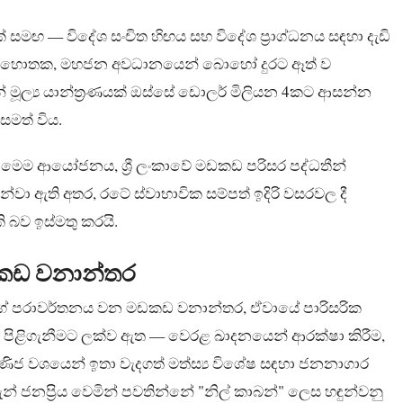
කක් සමඟ — විදේශ සංචිත හිඟය සහ විදේශ ප්‍රාග්ධනය සඳහා දැඩි
ි මොහොතක, මහජන අවධානයෙන් බොහෝ දුරට ඈත් ව
කාබන් මූල්‍ය යාන්ත්‍රණයක් ඔස්සේ ඩොලර් මිලියන 4කට ආසන්න
මත් විය.
ූ මෙම ආයෝජනය, ශ්‍රී ලංකාවේ මඩකඩ පරිසර පද්ධතීන්
න්වා ඇති අතර, රටේ ස්වාභාවික සම්පත් ඉදිරි වසරවල දී
කි බව ඉස්මතු කරයි.
ඩකඩ වනාන්තර
දිගේ පරාවර්තනය වන මඩකඩ වනාන්තර, ඒවායේ පාරිසරික
ිළිගැනීමට ලක්ව ඇත — වෙරළ ඛාදනයෙන් ආරක්ෂා කිරීම,
වාණිජ වශයෙන් ඉතා වැදගත් මත්ස්‍ය විශේෂ සඳහා ජනනාගාර
් ජනප්‍රිය වෙමින් පවතින්නේ "නිල් කාබන්" ලෙස හඳුන්වනු