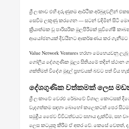
ශ්‍රී ලංකාව එහි දරුණුතම ආර්ථික අර්බුදවලින් එ
සෙවීම ලකුණු කරගෙන — සටන් වදිමින් සිට
ක්‍රියාත්මක වූ පාරිසරික මුලපිරීමක් සුවිශේෂී 
ආයෝජනයක් දිවයිනට ආකර්ෂණය කර ගැනීමට ස
Value Network Ventures හරහා මෙහෙයවනු ලැබ
ගෝලීය දේශගුණික මූල්‍ය සිතියමේ තදින් ස්ථාන ග
ශක්තිමත් විදේශ මුදල් ප්‍රභවයක් බවට පත් විය හැ
දේශගුණික වත්කමක් ලෙස ම
ශ්‍රී ලංකාවේ වෙරළු රේඛාවේ විශාල කොටසක් 
වැදගත්කම සඳහා බොහෝ කලෙකටත් පෙර සිටම ප
සමුද්‍රීය ජෛව විවිධත්වයට සහාය දැක්වීම, සහ 
ලෙස කටයුතු කිරීම ඒ අතර වේ. කෙසේ වෙතත්, දැන