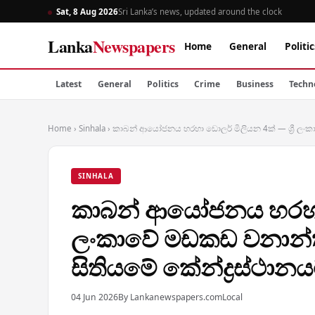
Sat, 8 Aug 2026
Sri Lanka’s news, updated around the clock
Lanka
Newspapers
Home
General
Politic
Latest
General
Politics
Crime
Business
Techn
Home
›
Sinhala
›
කාබන් ආයෝජනය හරහා ඩොලර් මිලියන 4ක් — ශ්‍රී ලංක
SINHALA
කාබන් ආයෝජනය හරහා ඩො
ලංකාවේ මඩකඩ වනාන්තර
සිතියමේ කේන්ද්‍රස්ථාන
04 Jun 2026
By Lankanewspapers.com
Local