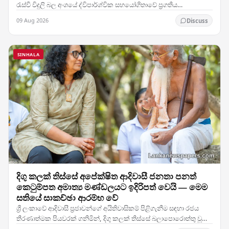
රැස්වී විදුලි බල අංශයේ ද්විපාර්ශ්වික සහයෝගිතාවේ ප්‍රගතිය
සමාලෝචනය කළ අතර, දෙරටම ශක්ති…
09 Aug 2026
Discuss
SINHALA
දිගු කලක් තිස්සේ අපේක්ෂිත ආදිවාසී ජනතා පනත්
කෙටුම්පත අමාත්‍ය මණ්ඩලයට ඉදිරිපත් වෙයි — මෙම
සතියේ සාකච්ඡා ආරම්භ වේ
ශ්‍රී ලංකාවේ ආදිවාසී ප්‍රජාවන්ගේ අයිතිවාසිකම් පිළිගැනීම සඳහා රජය
තීරණාත්මක පියවරක් ගනිමින්, දිගු කලක් තිස්සේ බලාපොරොත්තු වූ
ආදිවාසී ජනතා පනත් කෙටුම්පත අමාත්‍ය…