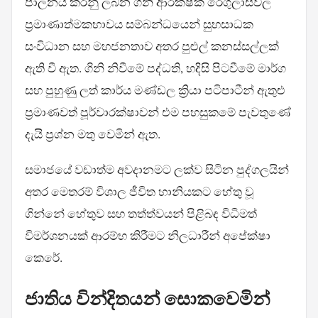
පාලනය කරනු ලබන ගිනි ආරක්ෂක රෙගුලාසිවල
ප්‍රමාණාත්මකභාවය සම්බන්ධයෙන් සුභසාධක
සංවිධාන සහ මහජනතාව අතර පුළුල් කනස්සල්ලක්
ඇති වී ඇත. ගිනි නිවීමේ පද්ධති, හදිසි පිටවීමේ මාර්ග
සහ පුහුණු ලත් කාර්ය මණ්ඩල ක්‍රියා පටිපාටීන් ඇතුළු
ප්‍රමාණවත් පූර්වාරක්ෂාවන් එම පහසුකමේ පැවතුණේ
දැයි ප්‍රශ්න මතු වෙමින් ඇත.
සමාජයේ වඩාත්ම අවදානමට ලක්ව සිටින පුද්ගලයින්
අතර මෙතරම් විශාල ජීවිත හානියකට හේතු වූ
ගින්නේ හේතුව සහ තත්ත්වයන් පිළිබඳ විධිමත්
විමර්ශනයක් ආරම්භ කිරීමට නිලධාරීන් අපේක්ෂා
කෙරේ.
ජාතිය වින්දිතයන් සොකවෙමින්