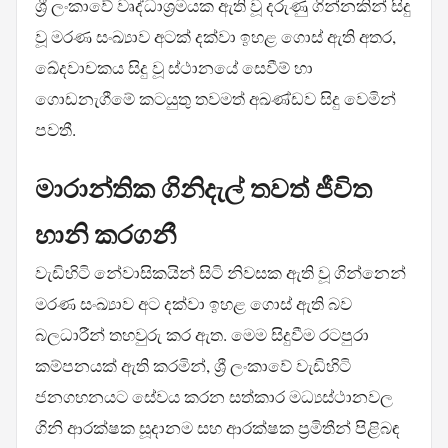
ශ්‍රී ලංකාවේ වෘද්ධාශ්‍රමයක ඇති වූ දරුණු ගින්නකින් සිදු
වූ මරණ සංඛ්‍යාව අටක් දක්වා ඉහළ ගොස් ඇති අතර,
ඛේදවාචකය සිදු වූ ස්ථානයේ සෙවීම් හා
ගොඩනැගීමේ කටයුතු තවමත් අඛණ්ඩව සිදු වෙමින්
පවතී.
මාරාන්තික ගිනිදැල් තවත් ජීවිත
හානි කරගනී
වැඩිහිටි නේවාසිකයින් සිටි නිවසක ඇති වූ ගින්නෙන්
මරණ සංඛ්‍යාව අට දක්වා ඉහළ ගොස් ඇති බව
බලධාරීන් තහවුරු කර ඇත. මෙම සිදුවීම රටපුරා
කම්පනයක් ඇති කරමින්, ශ්‍රී ලංකාවේ වැඩිහිටි
ජනගහනයට සේවය කරන සත්කාර මධ්‍යස්ථානවල
ගිනි ආරක්ෂක සූදානම සහ ආරක්ෂක ප්‍රමිතීන් පිළිබඳ