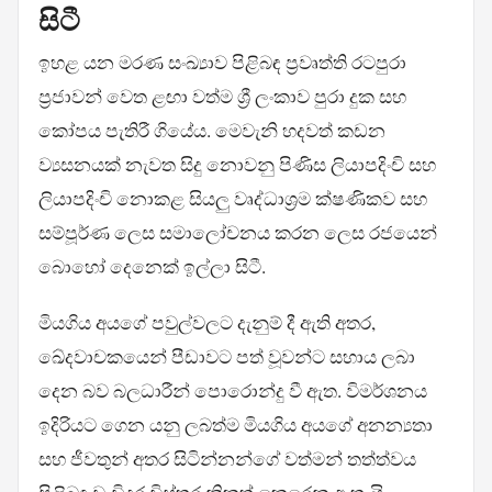
සිටී
ඉහළ යන මරණ සංඛ්‍යාව පිළිබඳ ප්‍රවෘත්ති රටපුරා
ප්‍රජාවන් වෙත ළඟා වත්ම ශ්‍රී ලංකාව පුරා දුක සහ
කෝපය පැතිරී ගියේය. මෙවැනි හදවත් කඩන
ව්‍යසනයක් නැවත සිදු නොවනු පිණිස ලියාපදිංචි සහ
ලියාපදිංචි නොකළ සියලු වෘද්ධාශ්‍රම ක්ෂණිකව සහ
සම්පූර්ණ ලෙස සමාලෝචනය කරන ලෙස රජයෙන්
බොහෝ දෙනෙක් ඉල්ලා සිටී.
මියගිය අයගේ පවුල්වලට දැනුම් දී ඇති අතර,
ඛේදවාචකයෙන් පීඩාවට පත් වූවන්ට සහාය ලබා
දෙන බව බලධාරීන් පොරොන්දු වී ඇත. විමර්ශනය
ඉදිරියට ගෙන යනු ලබත්ම මියගිය අයගේ අනන්‍යතා
සහ ජීවතුන් අතර සිටින්නන්ගේ වත්මන් තත්ත්වය