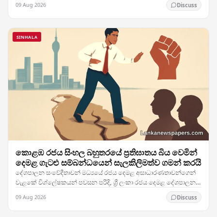
09 Aug 2026
Discuss
SINHALA
කොළඹ රජය සිංහල බහුතරයේ ප්‍රතිඝාතය බිය වෙමින්
දෙමළ ගැටළු සම්බන්ධයෙන් සැලකිලිමත්ව ගමන් කරයි
දේශපාලන සංවේදීතාවන් මධ්‍යයේ රජය දෙමළ අසාධාරණතාවන්ගෙන්
වැළකේ විශ්ලේෂකයන් පවසන පරිදි, ශ්‍රී ලංකා රජය දෙමළ දේශපාලන
ගැටළු ඉතා ප්‍රවේශමෙන් හසුරුවමින් සිටින අතර,…
09 Aug 2026
Discuss