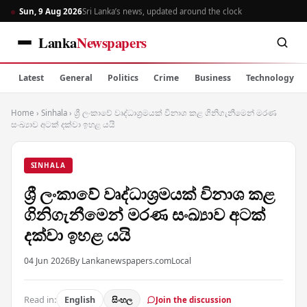
Sun, 9 Aug 2026
Sri Lanka’s news, updated around the clock
Lanka
Newspapers
Latest
General
Politics
Crime
Business
Technology
Home
›
Sinhala
›
ශ්‍රී ලංකාවේ වෘද්ධාශ්‍රමයක් විනාශ කළ ගිනිගැනීමෙන් මරණ
සංඛ්‍යාව අටක් දක්වා ඉහළ යයි
SINHALA
ශ්‍රී ලංකාවේ වෘද්ධාශ්‍රමයක් විනාශ කළ
ගිනිගැනීමෙන් මරණ සංඛ්‍යාව අටක්
දක්වා ඉහළ යයි
04 Jun 2026
By Lankanewspapers.com
Local
Read in:
English
සිංහල
Join the discussion