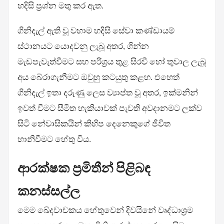
හදිසි ප්‍රශ්න මතු කර ඇත.
ගිනිදැල් ඇති වූ වහාම හදිසි සේවා කණ්ඩායම්
ස්ථානයට යොදවනු ලැබූ අතර, ගින්න
මැඩපැවැත්වීමට සහ පරිශ්‍රය තුළ සිරවී හෝ තුවාල ලැබූ
අය බේරාගැනීමට ඔවුහු කටයුතු කළහ. එහෙත්
ගිනිදැල් ඉතා දරුණු ලෙස ව්‍යාප්ත වූ අතර, ඉක්මනින්
ඉවත් වීමට සීමිත හැකියාවක් පැවති අවදානමට ලක්ව
සිටි නේවාසිකයින් කිහිප දෙනෙකුගේ ජීවිත
හානිවීමට හේතු විය.
ආරක්ෂක ප්‍රමිතීන් පිළිබඳ
කනස්සල්ල
මෙම ඛේදවාචකය හේතුවෙන් දිවයිනේ වෘද්ධාශ්‍රම