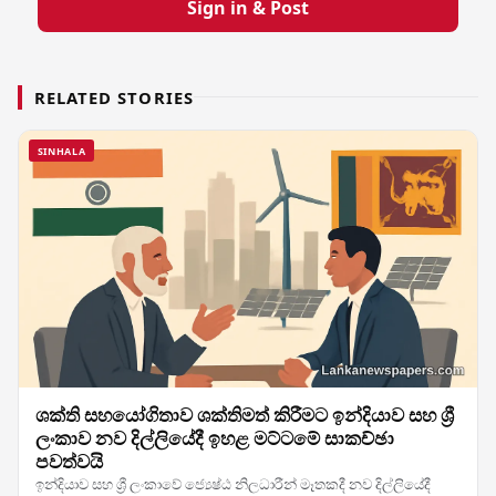
Sign in & Post
RELATED STORIES
SINHALA
ශක්ති සහයෝගිතාව ශක්තිමත් කිරීමට ඉන්දියාව සහ ශ්‍රී
ලංකාව නව දිල්ලියේදී ඉහළ මට්ටමේ සාකච්ඡා
පවත්වයි
ඉන්දියාව සහ ශ්‍රී ලංකාවේ ජ්‍යෙෂ්ඨ නිලධාරීන් මෑතකදී නව දිල්ලියේදී