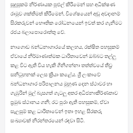
සුදුසුකම් නිර්ණායක පුළුල් කිරීමෙන් සහ අධීක්ෂණ
රාමුව ශක්තිමත් කිරීමෙන්, විශේෂයෙන් අඩු අවදානම්
සිරකරුවන් භෞතික රෝධනයෙන් ඉවත් කර ගැනීමට
රජය බලාපොරොත්තු වේ.
නාගොඩ බන්ධනාගාරයේ කලහය, රක්ෂිත පහසුකම්
ඒවායේ නිර්මාණාත්මක ධාරිතාවෙන් ඔබ්බට තල්ලු
කළ විට ඇති විය හැකි ගිනිගන්නා තත්ත්වයේ තීව්‍ර
සනිටුහනක් ලෙස ක්‍රියා කළේය. ශ්‍රී ලංකාවේ
බන්ධනාගාර පරිපාලනය මුහුණ දෙන ස්ථාවර හා
ගැඹුරින් මුල් බැසගත් ගැටලු අතර අධිජනාකීර්ණතාව
ප්‍රමුඛ ස්ථානය ගනී; රට පුරා ඇති පහසුකම්, ඒවා
සැලසුම් කළ ධාරිතාවෙන් ඉතා ඉහළ සිරකරු
සංඛ්‍යාවක් නිරන්තරයෙන් රඳවා සිටී.