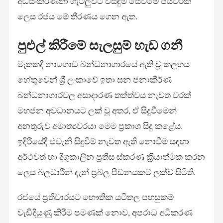
අධිසංකීර්ණතා ගැටලුවට විසඳුම් සෙවීමේ පියවරක්
ලෙස රජය මේ තීරණය ගෙන ඇත.
පුළුල් කිරීමේ සැලසුම් හැඩ ගනී
මෑතකදී නාගොඩ බන්ධනාගාරයේ ඇති වූ කලහය
හේතුවෙන් ශ්‍රී ලංකාවේ ඉතා ඝන ජනාකීර්ණ
බන්ධනාගාරවල අසාදාරණ තත්ත්වය නැවත වරක්
මහජන අවධානයට ලක් වූ අතර, ඒ සිදුවීමෙන්
අනතුරුව අමාත්‍යවරයා මෙම ප්‍රකාශ සිදු කළේය.
ඉදිරියේදී එවැනි සිදුවීම් නැවත ඇති නොවීම සඳහා
අර්ථවත් හා දිගුකාලීන ප්‍රතිසංස්කරණ ක්‍රියාත්මක කරන
ලෙස බලධාරීන් දැන් ප්‍රබල පීඩනයකට ලක්ව සිටිති.
රජයේ ප්‍රතිචාරයට භෞතික යටිතල පහසුකම්
වැඩිදියුණු කිරීම පමණක් නොව, අපරාධ අධිකරණ