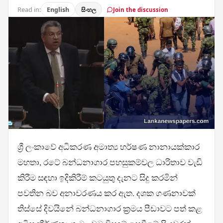
Read in:
English
සිංහල
Join the discussion
ශ්‍රී ලංකාවේ අධිකරණ අමාත්‍ය හර්ෂණ නානායක්කාර
මහතා, රටේ බන්ධනාගාර පහසුකම්වල ධාරිතාව වැඩි
කිරීම සඳහා ඉදිකිරීම් කටයුතු දැනට සිදු කරමින්
පවතින බව අනාවරණය කර ඇත. දශක ගණනාවක්
තිස්සේ දිවයිනේ බන්ධනාගාර ක්‍රමය පීඩාවට පත් කළ