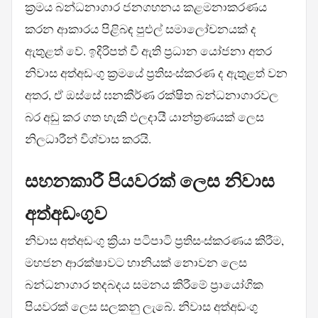
ක්‍රමය බන්ධනාගාර ජනගහනය කළමනාකරණය
කරන ආකාරය පිළිබඳ පුළුල් සමාලෝචනයක් ද
ඇතුළත් වේ. ඉදිරිපත් වී ඇති ප්‍රධාන යෝජනා අතර
නිවාස අත්අඩංගු ක්‍රමයේ ප්‍රතිසංස්කරණ ද ඇතුළත් වන
අතර, ඒ ඔස්සේ ඝනකීර්ණ රක්ෂිත බන්ධනාගාරවල
බර අඩු කර ගත හැකි ඵලදායී යාන්ත්‍රණයක් ලෙස
නිලධාරීන් විශ්වාස කරයි.
සහනකාරී පියවරක් ලෙස නිවාස
අත්අඩංගුව
නිවාස අත්අඩංගු ක්‍රියා පටිපාටි ප්‍රතිසංස්කරණය කිරීම,
මහජන ආරක්ෂාවට හානියක් නොවන ලෙස
බන්ධනාගාර තදබදය සමනය කිරීමේ ප්‍රායෝගික
පියවරක් ලෙස සලකනු ලැබේ. නිවාස අත්අඩංගු