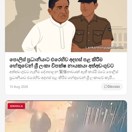
පොලිස් ප්‍රධානියාට එරෙහිව අදහස් පළ කිරීම
හේතුවෙන් ශ්‍රී ලංකා විපක්ෂ නායකයා අත්අඩංගුවට
අත්අඩංගුවට ගැනීම දේශපාලන 緊張තාවයක් ඇති කරයි රටේ පොලිස්
ප්‍රධානියාට එරෙහිව අදහස් පළ කිරීම හේතුවෙන් ශ්‍රී ලංකාවේ කැපී
පෙනෙන විපක්ෂ නායකයෙකු බලධාරීන් විසින්…
10 Aug 2026
Discuss
SINHALA