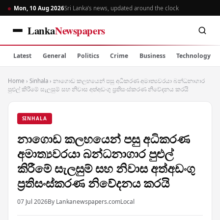
Mon, 10 Aug 2026
Sri Lanka’s news, updated around the clock
Lanka
Newspapers
Latest
General
Politics
Crime
Business
Technology
Home
›
Sinhala
›
නාගොඩ කලහයෙන් පසු අධිකරණ අමාත්‍යවරයා බන්ධනාගාර
පුළුල් කිරීමේ සැලසුම් සහ නිවාස අත්අඩංගු ප්‍රතිසංස්කරණ නිවේදනය කරයි
SINHALA
නාගොඩ කලහයෙන් පසු අධිකරණ
අමාත්‍යවරයා බන්ධනාගාර පුළුල්
කිරීමේ සැලසුම් සහ නිවාස අත්අඩංගු
ප්‍රතිසංස්කරණ නිවේදනය කරයි
07 Jul 2026
By Lankanewspapers.com
Local