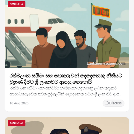
SINHALA
රත්මලාන සයිමා සහ සහකරුවන් දෙදෙනෙකු නීතියට
මුහුණ දීමට ශ්‍රී ලංකාවට ආපසු ගෙනෙයි
'රත්මලාන සයිමා' යන අන්වර්ථ නාමයෙන් හඳුනාගනු ලබන කුප්‍රකට
අපරාධකරුවෙකු තවත් පුද්ගලයින් දෙදෙනෙකු සමඟ ශ්‍රී ලංකාවට ආපසු
ගෙන්වා ඇති බව බලධාරීන් තහවුරු කර ඇති අතර,…
10 Aug 2026
Discuss
SINHALA