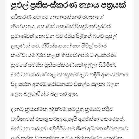
පුළුල් ප්‍රතිසංස්කරණ න්‍යාය පත්‍රයක්
අධිකරණ අමාත්‍ය නානායක්කාර මහතාගේ
නිවේදනය, කොටස් කොටස් විසඳුම් තවදුරටත්
ප්‍රමාණවත් නොවන බව රජය පිළිගත් බවේ පුළුල්
ලකුණක් වේ. නිරීක්ෂකයන් සහ සිවිල් සමාජ
කණ්ඩායම් දීර්ඝ කලක් තිස්සේ අපරාධ අධිකරණ
ක්‍රමයේ සමස්ත ප්‍රතිසංස්කරණයක් ඉල්ලා සිටිමින්,
බන්ධනාගාර යටිතල පහසුකම්වලට හදිසි ආයෝජනය
සිදු කරන අතරම රෝධනයට විකල්ප සලකා බලන
ලෙස බලධාරීන්ට බල කර ඇත.
දැනට ක්‍රියාත්මක ඉදිකිරීම් කටයුතු ක්‍රමයට ස්ථිර
ධාරිතාවක් එකතු කරනු ඇතැයි අපේක්ෂා කෙරෙතත්,
බන්ධනාගාර ඉඩ ඉදිකිරීම පමණින් අධිජනාකීර්ණතාව
ඇති කරන ව්‍යූහාත්මක ගැටලු නිරාකරණය නොවන