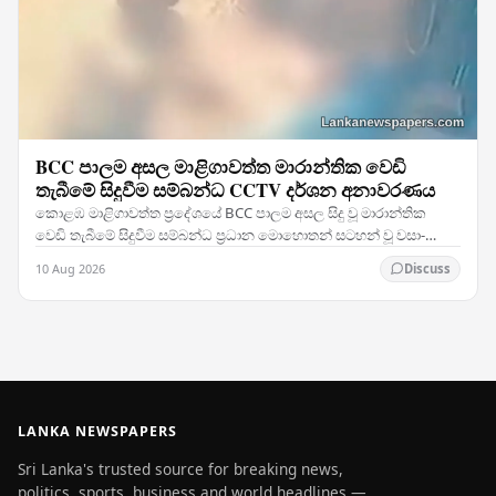
BCC පාලම අසල මාළිගාවත්ත මාරාන්තික වෙඩි
තැබීමේ සිදුවීම සම්බන්ධ CCTV දර්ශන අනාවරණය
කොළඹ මාළිගාවත්ත ප්‍රදේශයේ BCC පාලම අසල සිදු වූ මාරාන්තික
වෙඩි තැබීමේ සිදුවීම සම්බන්ධ ප්‍රධාන මොහොතන් සටහන් වූ වසා-
පරිපථ රූපවාහිනී (CCTV) දර්ශන එළිවී ඇති බව…
10 Aug 2026
Discuss
LANKA NEWSPAPERS
Sri Lanka's trusted source for breaking news,
politics, sports, business and world headlines —