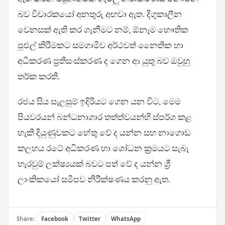
බව විචාරකයෝ අනතුරු අඟවා ඇත. දිගුකාලීන
වෙනසක් ඇති කර ගැනීමට නම්, ඕනෑම භෞතික
පුළුල් කිරීමකට සමගාමීව අර්ථවත් නෛතික හා
අධිකරණ ප්‍රතිසංස්කරණ ද ගෙන ආ යුතු බව ඔවුහු
තර්ක කරති.
රජය සිය සැලසුම් ඉදිරියට ගෙන යන විට, මෙම
පියවරයන් බන්ධනාගාර තත්ත්වයන්හි ස්පර්ශ කළ
හැකි දියුණුවකට හේතු වේ ද යන්න සහ නාගොඩ
කලහය රටේ අධිකරණ හා ශෝධන ක්‍රමයට සැබෑ
හැරවුම් ලක්ෂ්‍යයක් බවට පත් වේ ද යන්න ශ්‍රී
ලාංකිකයෝ සමීපව නිරීක්ෂණය කරනු ඇත.
Share:
Facebook
Twitter
WhatsApp