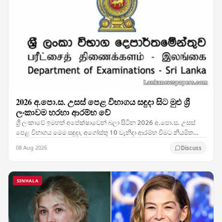
2026 අ.පො.ස. උසස් පෙළ විභාගය සඳුදා සිට මුළු ශ්‍රී
ලංකාවම හරහා ආරම්භ වේ
ශ්‍රී ලංකාවේ ඉමහත් අපේක්ෂාවෙන් බලා සිටින 2026 අ.පො.ස. උසස්
පෙළ විභාගය මෙම සඳුදා, අගෝස්තු 10 වැනිදා ආරම්භ වීමට නියමිත
අතර, ජාතික තක්සේරුව සැප්තැම්බර් 5 වැනිදා…
08 Aug 2026
Discuss
SINHALA