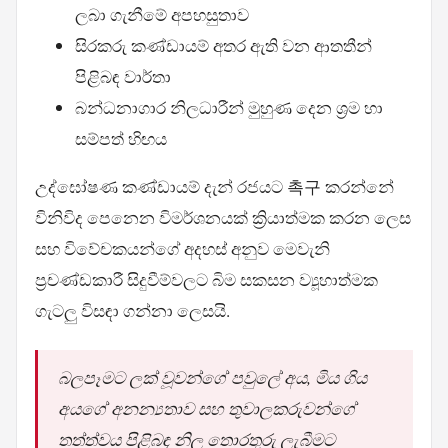
ලබා ගැනීමේ අපහසුතාව
සිරකරු කණ්ඩායම් අතර ඇති වන ආතතීන්
පිළිබඳ වාර්තා
බන්ධනාගාර නිලධාරීන් මුහුණ දෙන ශ්‍රම හා
සම්පත් හිඟය
උද්ඝෝෂණ කණ්ඩායම් දැන් රජයට 촉구 කරන්නේ
විනිවිද පෙනෙන විමර්ශනයක් ක්‍රියාත්මක කරන ලෙස
සහ විවේචකයන්ගේ අදහස් අනුව මෙවැනි
ප්‍රචණ්ඩකාරී සිදුවීම්වලට බිම සකසන ව්‍යූහාත්මක
ගැටලු විසඳා ගන්නා ලෙසයි.
බලපෑමට ලක් වූවන්ගේ පවුලේ අය, මිය ගිය
අයගේ අනන්‍යතාව සහ තුවාලකරුවන්ගේ
තත්ත්වය පිළිබඳ නිල තොරතුරු ලැබීමට