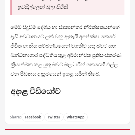
ඉවසිල්ලෙන් බලා සිටිති.
මෙම සිදුවීම දේශීය හා ජාත්‍යන්තර නිරීක්ෂකයන්ගේ
දැඩි අවධානයට ලක් වනු ඇතැයි අපේක්ෂා කෙරේ.
ජීවිත හානිය සම්බන්ධයෙන් වගකිව යුතු බවට සහ
බන්ධනාගාර පද්ධතිය තුළ අර්ථාන්විත ප්‍රතිසංස්කරණ
ක්‍රියාත්මක කළ යුතු බවට බලධාරීන් කෙරෙහි එල්ල
වන පීඩනය ද ක්‍රමයෙන් ඉහළ යමින් තිබේ.
අදාළ වීඩියෝව
Share:
Facebook
Twitter
WhatsApp