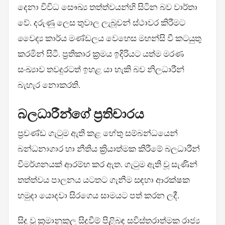
දෙනා විවිධ සෞඛ්‍ය තත්ත්වයන්හි සිටින බව වාර්තා
වේ. දරුණු ලෙස තුවාල ලැබූවන් ස්ථාවර කිරීමට
වෛද්‍ය කාර්ය මණ්ඩලය වෙහෙස මහන්සි වී කටයුතු
කරමින් සිටී. ප්‍රතිකාර ක්‍රමය ඉදිරියට යත්ම මරණ
සංඛ්‍යාව තවදුරටත් ඉහළ යා හැකි බව නිලධාරීන්
බැහැර නොකරති.
බලධාරීන්ගේ ප්‍රතිචාරය
ප්‍රචණ්ඩ ගැටුම ඇති කළ හේතු සම්බන්ධයෙන්
බන්ධනාගාර හා නීතිය ක්‍රියාත්මක කිරීමේ බලධාරීන්
විමර්ශනයක් ආරම්භ කර ඇත. ගැටුම ඇති වූ සැණින්
තත්ත්වය පාලනය යටතට ගැනීම සඳහා ආරක්ෂක
හමුදා යොදවා සිරගෙය සාමයට පත් කරන ලදී.
සිදු වූ ක්‍රමානුකූල සිදුවීම් පිළිබඳ සවිස්තරාත්මක රාජ්‍ය