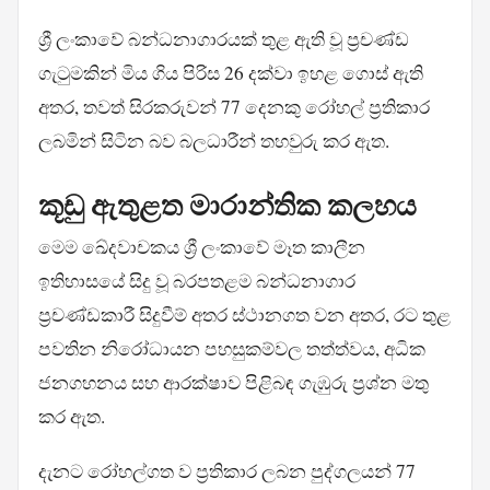
ශ්‍රී ලංකාවේ බන්ධනාගාරයක් තුළ ඇති වූ ප්‍රචණ්ඩ
ගැටුමකින් මිය ගිය පිරිස 26 දක්වා ඉහළ ගොස් ඇති
අතර, තවත් සිරකරුවන් 77 දෙනකු රෝහල් ප්‍රතිකාර
ලබමින් සිටින බව බලධාරීන් තහවුරු කර ඇත.
කූඩු ඇතුළත මාරාන්තික කලහය
මෙම ඛේදවාචකය ශ්‍රී ලංකාවේ මෑත කාලීන
ඉතිහාසයේ සිදු වූ බරපතළම බන්ධනාගාර
ප්‍රචණ්ඩකාරී සිදුවීම් අතර ස්ථානගත වන අතර, රට තුළ
පවතින නිරෝධායන පහසුකම්වල තත්ත්වය, අධික
ජනගහනය සහ ආරක්ෂාව පිළිබඳ ගැඹුරු ප්‍රශ්න මතු
කර ඇත.
දැනට රෝහල්ගත ව ප්‍රතිකාර ලබන පුද්ගලයන් 77