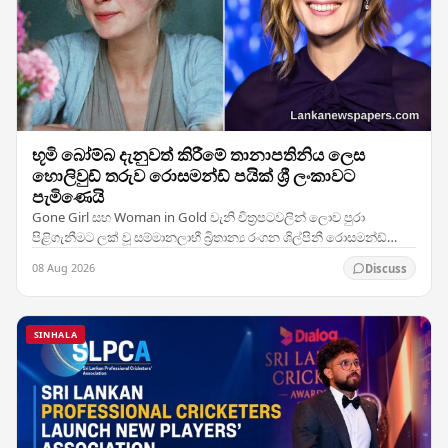
භූමි බෝම්බ දැනුවත් කිරීමේ තානාපතිනිය ලෙස
හොලිවුඩ් තරුව රොසමන්ඩ් පයික් ශ්‍රී ලංකාවට
පැමිණෙයි
Gone Girl සහ Woman in Gold වැනි චිත්‍රපටවලින් ලොව පුරා
පිළිගැනීමට ලක් වූ සම්මානලාභී බ්‍රිතාන්‍ය රංගන ශිල්පිනී රොසමන්ඩ්
පයික්, භූමි බෝම්බ ඉවත් කිරීමට සහ යුද්ධයේ…
08 Aug 2026
Discuss
SINHALA