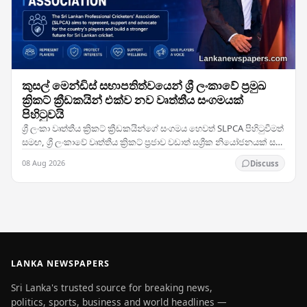
කුසල් මෙන්ඩිස් සභාපතිත්වයෙන් ශ්‍රී ලංකාවේ ප්‍රමුඛ
ක්‍රිකට් ක්‍රීඩකයින් එක්ව නව වෘත්තීය සංගමයක්
පිහිටුවයි
ශ්‍රී ලංකා වෘත්තීය ක්‍රිකට් ක්‍රීඩකයින්ගේ සංගමය හෙවත් SLPCA පිහිටුවීමත්
සමඟ, ශ්‍රී ලංකාවේ වෘත්තීය ක්‍රිකට් ප්‍රජාව වඩාත් සශ්‍රීක නියෝජනයක් සහ
සාමූහික සාකච්ඡා…
08 Aug 2026
Discuss
LANKA NEWSPAPERS
Sri Lanka's trusted source for breaking news,
politics, sports, business and world headlines —