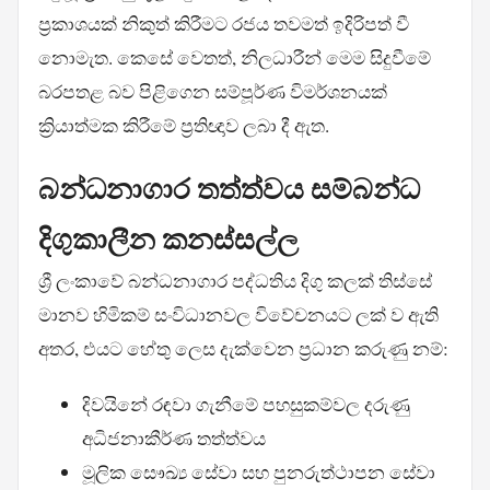
ප්‍රකාශයක් නිකුත් කිරීමට රජය තවමත් ඉදිරිපත් වී
නොමැත. කෙසේ වෙතත්, නිලධාරීන් මෙම සිදුවීමේ
බරපතළ බව පිළිගෙන සම්පූර්ණ විමර්ශනයක්
ක්‍රියාත්මක කිරීමේ ප්‍රතිඥාව ලබා දී ඇත.
බන්ධනාගාර තත්ත්වය සම්බන්ධ
දිගුකාලීන කනස්සල්ල
ශ්‍රී ලංකාවේ බන්ධනාගාර පද්ධතිය දිගු කලක් තිස්සේ
මානව හිමිකම් සංවිධානවල විවේචනයට ලක් ව ඇති
අතර, එයට හේතු ලෙස දැක්වෙන ප්‍රධාන කරුණු නම්:
දිවයිනේ රඳවා ගැනීමේ පහසුකම්වල දරුණු
අධිජනාකීර්ණ තත්ත්වය
මූලික සෞඛ්‍ය සේවා සහ පුනරුත්ථාපන සේවා