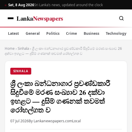
Sat, 8 Aug 2026
Sri Lanka’s news, updated around the clock
Lanka
Newspapers
Latest
General
Politics
Crime
Business
Technology
Home
›
Sinhala
›
ශ්‍රී ලංකා බන්ධනාගාර ප්‍රචණ්ඩකාරී සිදුවීමේ මරණ සංඛ්‍යාව 26
දක්වා ඉහළට — දුසිම් ගණනක් තවමත් රෝහල්ගත ව
SINHALA
ශ්‍රී ලංකා බන්ධනාගාර ප්‍රචණ්ඩකාරී
සිදුවීමේ මරණ සංඛ්‍යාව 26 දක්වා
ඉහළට — දුසිම් ගණනක් තවමත්
රෝහල්ගත ව
07 Jul 2026
By Lankanewspapers.com
Local