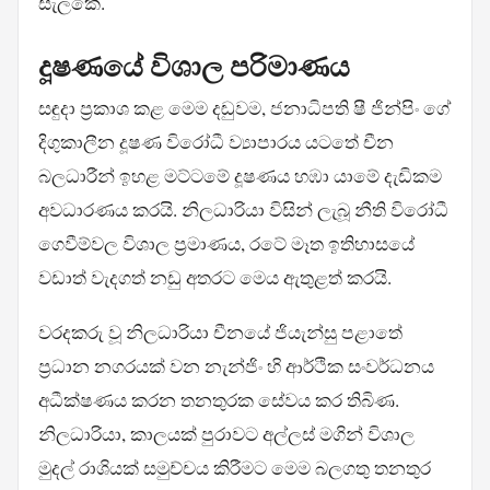
සැලකේ.
දූෂණයේ විශාල පරිමාණය
සඳුදා ප්‍රකාශ කළ මෙම දඬුවම, ජනාධිපති ෂී ජින්පිං ගේ
දිගුකාලීන දූෂණ විරෝධී ව්‍යාපාරය යටතේ චීන
බලධාරීන් ඉහළ මට්ටමේ දූෂණය හඹා යාමේ දැඩිකම
අවධාරණය කරයි. නිලධාරියා විසින් ලැබූ නීති විරෝධී
ගෙවීම්වල විශාල ප්‍රමාණය, රටේ මෑත ඉතිහාසයේ
වඩාත් වැදගත් නඩු අතරට මෙය ඇතුළත් කරයි.
වරදකරු වූ නිලධාරියා චීනයේ ජියැන්සු පළාතේ
ප්‍රධාන නගරයක් වන නැන්ජිං හි ආර්ථික සංවර්ධනය
අධීක්ෂණය කරන තනතුරක සේවය කර තිබිණ.
නිලධාරියා, කාලයක් පුරාවට අල්ලස් මගින් විශාල
මුදල් රාශියක් සමුච්චය කිරීමට මෙම බලගතු තනතුර