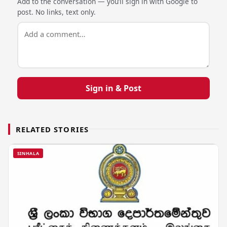
Add to the conversation — you’ll sign in with Google to
post. No links, text only.
Sign in & Post
RELATED STORIES
SINHALA