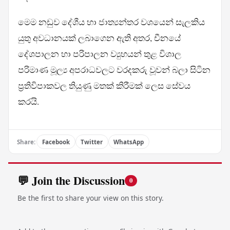
මෙම නඩුව දේශීය හා ජාත්‍යන්තර වශයෙන් සැලකිය
යුතු අවධානයක් ලබාගෙන ඇති අතර, චීනයේ
දේශපාලන හා පරිපාලන ව්‍යුහයන් තුළ විශාල
පරිමාණ මූල්‍ය අපරාධවලට වරදකරු වූවන් බලා සිටින
ප්‍රතිවිපාකවල තියුණු මතක් කිරීමක් ලෙස සේවය
කරයි.
Share:
Facebook
Twitter
WhatsApp
💬 Join the Discussion
0
Be the first to share your view on this story.