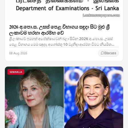
2026 අ.පො.ස. උසස් පෙළ විභාගය සඳුදා සිට මුළු ශ්‍රී
ලංකාවම හරහා ආරම්භ වේ
ශ්‍රී ලංකාවේ ඉමහත් අපේක්ෂාවෙන් බලා සිටින 2026 අ.පො.ස. උසස්
පෙළ විභාගය මෙම සඳුදා, අගෝස්තු 10 වැනිදා ආරම්භ වීමට නියමිත
අතර, ජාතික තක්සේරුව සැප්තැම්බර් 5 වැනිදා…
08 Aug 2026
Discuss
SINHALA