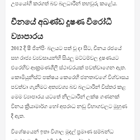
උපයෝගී කරගත් බව බලධාරීන් තහවුරු කළේය.
චීනයේ අඛණ්ඩ දූෂණ විරෝධී
ව්‍යාපාරය
2012 දී ෂී ජින්පිං බලයට පත් වූ දා සිට, චීනය රජයේ
සහ රාජ්‍ය ව්‍යවසායන්හි සියලු මට්ටම්වල දූෂණයට
එරෙහිව ආක්‍රමණශීලී ස්ථාවරයක් පවත්වාගෙන ඇත.
කොමියුනිස්ට් පක්ෂය කෙරෙහි ජනතාවගේ විශ්වාසය
පවත්වා ගැනීමට අත්‍යවශ්‍ය බව බලධාරීන් විස්තර කළ
මෙම ව්‍යාපාරය යටතේ නිලධාරීන් ලක්ෂ ගණනක්
විනය ක්‍රියාමාර්ග හෝ අපරාධ නඩු විභාගවලට මුහුණ
දී ඇත.
විශේෂයෙන් ඉතා විශාල මුදල් ප්‍රමාණ සම්බන්ධ