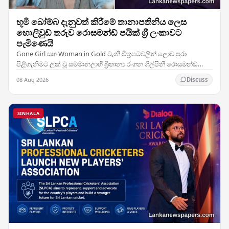
භූමි බෝම්බ දැනුවත් කිරීමේ තානාපතිනිය ලෙස
හොලිවුඩ් තරුව රොසමන්ඩ් පයික් ශ්‍රී ලංකාවට
පැමිණෙයි
Gone Girl සහ Woman in Gold වැනි චිත්‍රපටවලින් ලොව පුරා
පිළිගැනීමට ලක් වූ සම්මානලාභී බ්‍රිතාන්‍ය රංගන ශිල්පිනී රොසමන්ඩ්
පයික්, භූමි බෝම්බ ඉවත් කිරීමට සහ යුද්ධයේ…
08 Aug 2026
Discuss
SINHALA