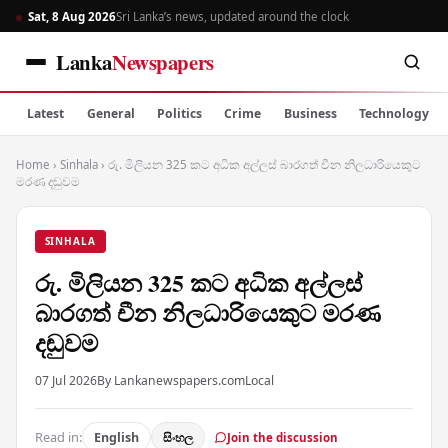
Sat, 8 Aug 2026
Sri Lanka’s news, updated around the clock
Lanka
Newspapers
Latest
General
Politics
Crime
Business
Technology
Home
›
Sinhala
›
රු. මිලියන 325 කට අධික අල්ලස් බාරගත් චීන නිලධාරියෙකුට
මරණ දඬුවම
SINHALA
රු. මිලියන 325 කට අධික අල්ලස්
බාරගත් චීන නිලධාරියෙකුට මරණ
දඬුවම
07 Jul 2026
By Lankanewspapers.com
Local
Read in:
English
සිංහල
Join the discussion