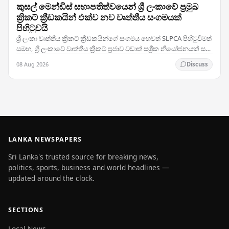
කුසල් මෙන්ඩිස් සභාපතිත්වයෙන් ශ්‍රී ලංකාවේ ප්‍රමුඛ
ක්‍රිකට් ක්‍රීඩකයින් එක්ව නව වෘත්තීය සංගමයක්
පිහිටුවයි
ශ්‍රී ලංකා වෘත්තීය ක්‍රිකට් ක්‍රීඩකයින්ගේ සංගමය හෙවත් SLPCA පිහිටුවීමත්
සමඟ, ශ්‍රී ලංකාවේ වෘත්තීය ක්‍රිකට් ප්‍රජාව වඩාත් සශ්‍රීක නියෝජනයක් සහ
සාමූහික සාකච්ඡා…
08 Aug 2026
Discuss
LANKA NEWSPAPERS
Sri Lanka's trusted source for breaking news,
politics, sports, business and world headlines —
updated around the clock.
SECTIONS
Local News