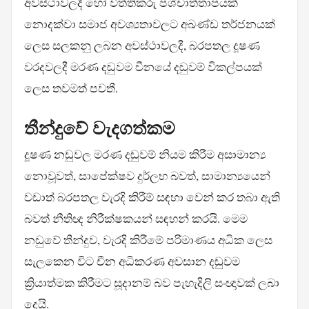
අවස්ථාවලදී හෝ විත්තිකරු පශ්චාත්තාපයක්
නොදක්වා සමාජ අවශ්‍යතාවලට අඛණ්ඩ තර්ජනයක්
ලෙස සලකනු ලබන අවස්ථාවලදී, බරපතල දූෂණ
වරදවලදී මරණ දඬුවම චීනයේ දඬුවම් විකල්පයක්
ලෙස තවමත් පවතී.
තීන්දුවේ වැදගත්කම
දූෂණ නඩුවල මරණ දඬුවම් නියම කිරීම අසාමාන්‍ය
නොවූවත්, සාපේක්ෂව දුර්ලභ බවත්, සාමාන්‍යයෙන්
වඩාත් බරපතල වැරදි කිරීම් සඳහා වෙන් කර තබා ඇති
බවත් නීතිඥ නිරීක්ෂකයන් සඳහන් කරයි. මෙම
නඩුවේ තීන්දුව, වැරදි කිරීමේ පරිමාණය අධික ලෙස
සැලකෙන විට චීන අධිකරණ අවසාන දඬුවම
ක්‍රියාත්මක කිරීමට සූදානම් බව පැහැදිලි සංඥාවක් ලබා
දෙයි.