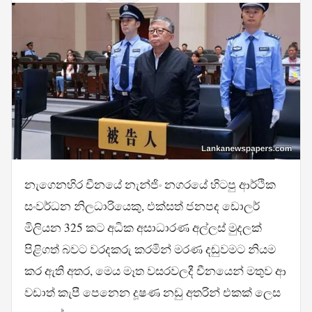
නැගෙනහිර චීනයේ නැන්ජිං නගරයේ හිටපු ආර්ථික
සංවර්ධන නිලධාරියෙකු, එක්සත් ජනපද ඩොලර්
මිලියන 325 කට අධික අසාධාරණ අල්ලස් මුදලක්
පිළිගත් බවට වරදකරු කරමින් මරණ දඬුවමට නියම
කර ඇති අතර, මෙය මෑත වසරවලදී චීනයෙන් මතුව ආ
වඩාත් කැපී පෙනෙන දූෂණ නඩු අතරින් එකක් ලෙස