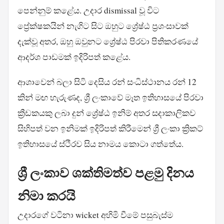
පෙන්නුම් කළේය. උදාර dismissal වූ විට
ප්‍රේක්ෂකයින් නැගිට සිට ඔහුට ශ්‍රේෂ්ඨ ප්‍රශංසාවක්
දැක්වූ අතර, ඔහු ඔවුනට ශ්‍රේෂ්ඨ පිරවා පිතිකරණයේ
ආදර්ශ පාඩමක් ඉදිරිපත් කළේය.
ආශාවෙන් බලා සිටි දෙසිය රන් සංධිස්ථානය රන් 12
කින් මඟ හැරුණද, ශ්‍රී ලංකාවේ මෑත ඉතිහාසයේ පිරවා
ක්‍රීඩකයකු ලබා දුන් ශ්‍රේෂ්ඨ ඉනිම් අතර සදාකාලිකව
සිහිපත් වන ඉනිමක් ඉදිරිපත් කිරීමෙන් ශ්‍රී ලංකා ක්‍රිකට්
ඉතිහාසයේ ස්ථිරව සිය නාමය කොටා ගත්තේය.
ශ්‍රී ලංකාව ශක්තිමත්ව පළමු දිනය
නිමා කරයි
උදාරගේ වටිනා wicket අහිමි වීමේ පසුබැස්ම