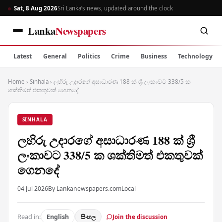
Sat, 8 Aug 2026
Sri Lanka’s news, updated around the clock
Lanka
Newspapers
Latest
General
Politics
Crime
Business
Technology
Home
›
Sinhala
›
ලහිරු උදාරගේ අසාධාරණ 188 ක් ශ්‍රී ලංකාවට 338/5 ක
ශක්තිමත් එකතුවක් ගෙනදේ
SINHALA
ලහිරු උදාරගේ අසාධාරණ 188 ක් ශ්‍රී
ලංකාවට 338/5 ක ශක්තිමත් එකතුවක්
ගෙනදේ
04 Jul 2026
By Lankanewspapers.com
Local
Read in:
English
සිංහල
Join the discussion