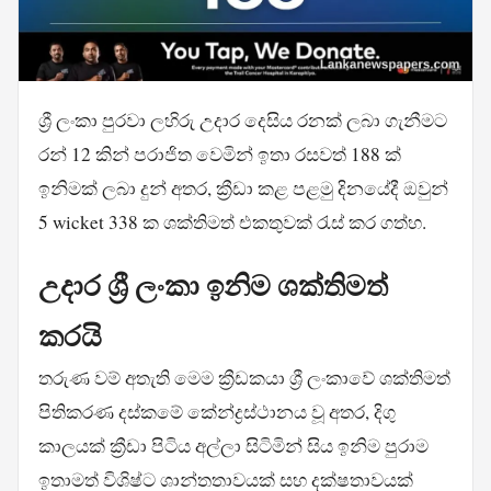
ශ්‍රී ලංකා පුරවා ලහිරු උදාර දෙසිය රනක් ලබා ගැනීමට
රන් 12 කින් පරාජිත වෙමින් ඉතා රසවත් 188 ක්
ඉනිමක් ලබා දුන් අතර, ක්‍රීඩා කළ පළමු දිනයේදී ඔවුන්
5 wicket 338 ක ශක්තිමත් එකතුවක් රැස් කර ගත්හ.
උදාර ශ්‍රී ලංකා ඉනිම ශක්තිමත්
කරයි
තරුණ වම් අතැති මෙම ක්‍රීඩකයා ශ්‍රී ලංකාවේ ශක්තිමත්
පිතිකරණ දස්කමේ කේන්ද්‍රස්ථානය වූ අතර, දිගු
කාලයක් ක්‍රීඩා පිටිය අල්ලා සිටිමින් සිය ඉනිම පුරාම
ඉතාමත් විශිෂ්ට ශාන්තතාවයක් සහ දක්ෂතාවයක්