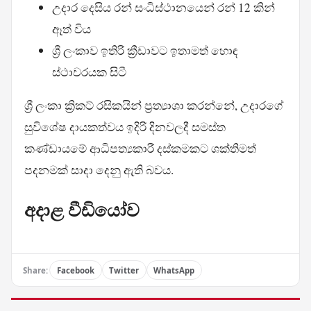
උදාර දෙසිය රන් සංධිස්ථානයෙන් රන් 12 කින්
ඈත් විය
ශ්‍රී ලංකාව ඉතිරි ක්‍රීඩාවට ඉතාමත් හොඳ
ස්ථාවරයක සිටී
ශ්‍රී ලංකා ක්‍රිකට් රසිකයින් ප්‍රත්‍යාශා කරන්නේ, උදාරගේ
සුවිශේෂ දායකත්වය ඉදිරි දිනවලදී සමස්ත
කණ්ඩායමේ ආධිපත්‍යකාරී දස්කමකට ශක්තිමත්
පදනමක් සාදා දෙනු ඇති බවය.
අදාළ වීඩියෝව
Share:
Facebook
Twitter
WhatsApp