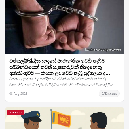
වත්තල誕生දින සාදයේ මාරාන්තික වෙඩි තැබීම
සම්බන්ධයෙන් තවත් සැකකරුවන් තිදෙනෙකු
අත්අඩංගුවට — කියන ලද වෙඩි තැබූ පුද්ගලයා ද
ඇතුළත්ව
වත්තල ප්‍රදේශයේ උපන්දින සමරුවක් ඛේදවාචකයකට හේතු වූ
මාරාන්තික වෙඩි තැබීමේ සිද්ධිය සම්බන්ධ පරීක්ෂණයේ දී පොලිසිය
සැලකිය යුතු ජයග්‍රහණයක් ලබා ගෙන ඇති අතර, දැන්…
08 Aug 2026
Discuss
SINHALA