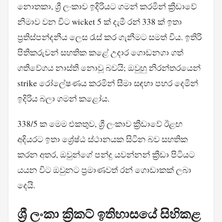
නොතකා, ශ්‍රී ලංකාව ඉදිරියට ගමන් කරමින් ක්‍රීඩාවේ
නිමාව වන විට wicket 5 ක් දැමී රන් 338 ක් ඉතා
ප්‍රතිස්පන්දනීය ලෙස රැස් කර ගැනීමට සමත් විය. ඉතිරි
පිතිකරුවන් සහතික කළේ උදාර ගොඩනගා ගත්
ගතිවේගය නාස්ති නොවූ බවයි; ඔවුහු නිරන්තරයෙන්
strike රෝලේෂණය කරමින් සීමා සඳහා පහර දෙමින්
ඉදිරිය බලා ගමන් කළෝය.
338/5 ක මෙම එකතුව, ශ්‍රී ලංකාව ක්‍රීඩාවේ ඊළඟ
අදියරට ඉතා ශ්‍රේෂ්ඨ ස්ථානයක සිටින බව සහතික
කරන අතර, ඔවුන්ගේ පන්දු යවන්නන් ක්‍රීඩා පිටියට
ය‍යන විට ඔවුනට ප්‍රමාණවත් රන් ගොඩාකක් ලබා
දෙයි.
ශ්‍රී ලංකා ක්‍රිකට් ඉතිහාසයේ සිහිකළ