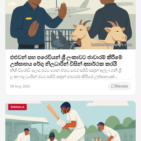
එළුවන් සහ පරෙවියන් ශ්‍රී ලංකාවට ජාවාරම් කිරීමේ
උත්සාහය රේගු නිලධාරීන් විසින් අසාර්ථක කරයි
නීති විරෝධී ලෙස රටට ගෙන ඒමට පෙර සජීවී සතුන් අල්ලා ගනී ශ්‍රී
ලංකා බලධාරීන් රටට සජීවී සතුන් ජාවාරම් කිරීමේ උත්සාහයක්
සාර්ථකව වැළැක්වීමට සමත් වූ අතර, දේශ සීමාව…
08 Aug 2026
Discuss
SINHALA