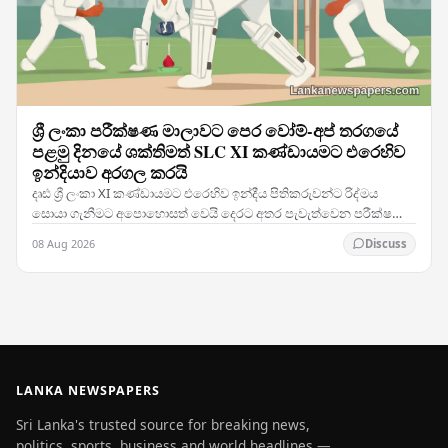
ශ්‍රී ලංකා පරීක්ෂණ මාලාවට පෙර වෝම්-අප් තරගයේ
පළමු දිනයේ ශක්තිමත් SLC XI කණ්ඩායමට එරෙහිව
ඉන්දියාව අරගල කරයි
දෘඪ ශ්‍රී ලංකා XI කණ්ඩායමට එරෙහිව ඉන්දීය පිතිකරුවන්ට රිද්මය
සොයා ගැනීමට අපොහොසත් වෙයි දෙරට අතර පැවැත්වෙන පරීක්ෂණ
තරග දෙකේ මාලාවට පෙර SLC XI කණ්ඩායම දිරිමත් හා…
08 Aug 2026
Discuss
LANKA NEWSPAPERS
Sri Lanka's trusted source for breaking news,
politics, sports, business and world headlines —