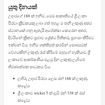
යුතු දිනයක්
උදාරගේ 188 ක් ඉනිම, මෙම ආකෘතියේ ශ්‍රී ලංකා
පිරවා ක්‍රීඩකයකු ලබා ගත් ඉහළ ම තනි ලකුණු අතර
ස්ථානයක් ගනු ඇතැයි අපේක්ෂා කෙරෙන අතර,
දිවයිනේ ක්‍රිකට් ප්‍රජාව ශ්‍රේෂ්ඨ පිතිකරු ප්‍රශංසා කිරීමට
ඉක්මන් විය. ඉනිම ශක්තිමත් කරමින් සෞඛ්‍යමත්
වේගයකින් ලකුණු රැස් කිරීමේ ඔහුගේ හැකියාව ශ්‍රී
ලංකාවේ ආකර්ෂණීය පළමු දින ලකුණු ලැබීමේ
තීරණාත්මක සාධකය විය.
ලහිරු උදාර පිරවා ලෙස රන් 188 ක් ලකුණු
කළේය
ශ්‍රී ලංකාව wicket 5 ක් දැමී රන් 338 ක් රැස්
කළේය