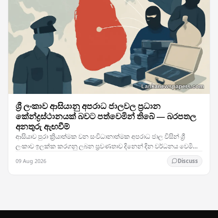
ශ්‍රී ලංකාව ආසියානු අපරාධ ජාලවල ප්‍රධාන
කේන්ද්‍රස්ථානයක් බවට පත්වෙමින් තිබේ — බරපතල
අනතුරු ඇඟවීම්
ආසියාව පුරා ක්‍රියාත්මක වන සංවිධානාත්මක අපරාධ ජාල විසින් ශ්‍රී
ලංකාව ඉලක්ක කරගනු ලබන ප්‍රවණතාව දිනෙන් දින වර්ධනය වෙමින්
පවතින අතර, නීතිය ක්‍රියාත්මක කිරීමේ…
09 Aug 2026
Discuss