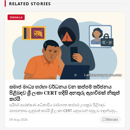
RELATED STORIES
SINHALA
සමාජ මාධ්‍ය හරහා වර්ධනය වන කප්පම් තර්ජනය
පිළිබඳව ශ්‍රී ලංකා CERT හදිසි අනතුරු ඇඟවීමක් නිකුත්
කරයි
සයිබර් ආරක්ෂණ අධිකාරිය මාර්ගගත කප්පම් උපක්‍රම පිළිබඳව
මහජනතාව දැනුවත් කරයි ශ්‍රී ලංකා CERT යනුවෙන් බහුලව හඳුන්වනු
ලබන ශ්‍රී ලංකාවේ පරිගණක හදිසි සූදානම්…
09 Aug 2026
Discuss