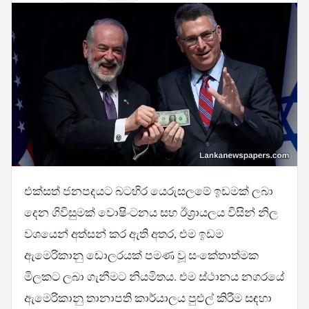
එක්සත් ජනපදයට බටහිර යෙරුසලමේ ඉඩමක් ලබා
දෙන ගිවිසුමක් වොෂිංටනය සහ ඊශ්‍රායලය විසින් නිල
වශයෙන් අත්සන් කර ඇති අතර, එම ඉඩම
ඇමෙරිකානු ඩොලරයක් පමණ වූ සංකේතාත්මක
මිලකට ලබා ගැනීමට නියමිතය. එම ස්ථානය නගරයේ
ඇමෙරිකානු තානාපති කාර්යාලය පුළුල් කිරීම සඳහා