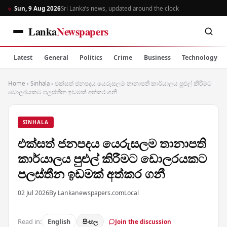
Sun, 9 Aug 2026
Sri Lanka’s news, updated around the clock
Lanka
Newspapers
Latest
General
Politics
Crime
Business
Technology
Home
›
Sinhala
›
එක්සත් ජනපදය යෙරුසලම තානාපති කාර්යාලය පුළුල් කිරීමට
ඩොලරයකට පලස්තීන ඉඩමක් අත්කර ගනී
SINHALA
එක්සත් ජනපදය යෙරුසලම තානාපති
කාර්යාලය පුළුල් කිරීමට ඩොලරයකට
පලස්තීන ඉඩමක් අත්කර ගනී
02 Jul 2026
By Lankanewspapers.com
Local
Read in:
English
සිංහල
Join the discussion