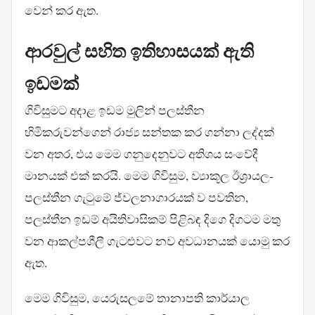
වෙන් කර ඇත.
ආරවුල් සහිත ඉතිහාසයක් ඇති
ඉඩමක්
ගිවිසුමට අදාළ ඉඩම මුලින් පලස්තීන
හිමිකරුවන්ගෙන් රාජ්‍ය සන්තක කර ගන්නා ලද්දක්
වන අතර, එය මෙම ගනුදෙනුවට අතිශය සංවේදී
මානයක් එක් කරයි. මෙම ගිවිසුම, ව්‍යාකූල ඊශ්‍රායල-
පලස්තීන ගැටුමේ ජ්වලනාගාරයක් ව පවතින,
පලස්තීන ඉඩම් අයිතිවාසිකම් පිළිබඳ දිගෙ දිගටම මතු
වන ආකල්පශීලී ගැටළුවට නව අවධානයක් යොමු කර
ඇත.
මෙම ගිවිසුම, යෙරුසලමේ තානාපති කාර්යාල