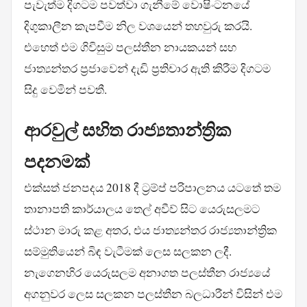
පැවැත්ම දිගටම පවත්වා ගැනීමේ වොෂිංටනයේ
දිගුකාලීන කැපවීම නිල වශයෙන් තහවුරු කරයි.
එහෙත් එම ගිවිසුම පලස්තීන නායකයන් සහ
ජාත්‍යන්තර ප්‍රජාවෙන් දැඩි ප්‍රතිචාර ඇති කිරීම දිගටම
සිදු වෙමින් පවතී.
ආරවුල් සහිත රාජ්‍යතාන්ත්‍රික
පදනමක්
එක්සත් ජනපදය 2018 දී ට්‍රම්ප් පරිපාලනය යටතේ තම
තානාපති කාර්යාලය තෙල් අවීව් සිට යෙරුසලමට
ස්ථාන මාරු කළ අතර, එය ජාත්‍යන්තර රාජ්‍යතාන්ත්‍රික
සම්මුතියෙන් බිඳ වැටීමක් ලෙස සලකන ලදී.
නැගෙනහිර යෙරුසලම අනාගත පලස්තීන රාජ්‍යයේ
අගනුවර ලෙස සලකන පලස්තීන බලධාරීන් විසින් එම