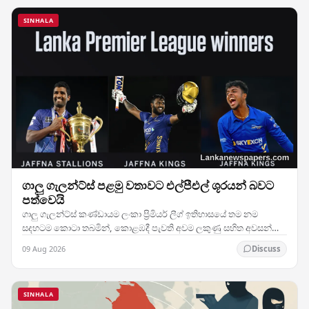
SINHALA
ගාලු ගැලන්ට්ස් පළමු වතාවට එල්පීඑල් ශූරයන් බවට
පත්වෙයි
ගාලු ගැලන්ට්ස් කණ්ඩායම ලංකා ප්‍රිමියර් ලීග් ඉතිහාසයේ තම නම
සදහටම කොටා තබමින්, කොළඹදී පැවති අවම ලකුණු සහිත අවසන්
මහා තරඟයේ දී දස්කම් දක්වා ඔවුන්ගේ මුල්ම…
09 Aug 2026
Discuss
SINHALA