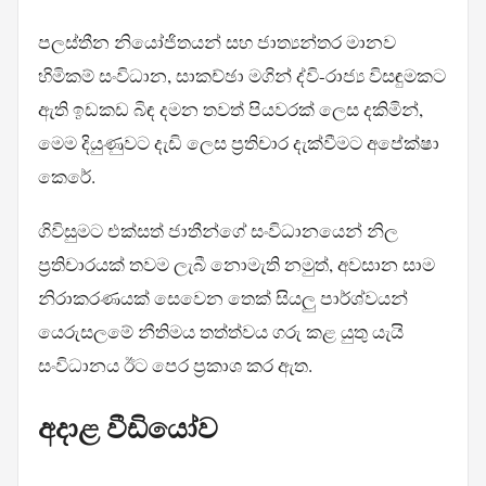
පලස්තීන නියෝජිතයන් සහ ජාත්‍යන්තර මානව
හිමිකම් සංවිධාන, සාකච්ඡා මගින් ද්වි-රාජ්‍ය විසඳුමකට
ඇති ඉඩකඩ බිඳ දමන තවත් පියවරක් ලෙස දකිමින්,
මෙම දියුණුවට දැඩි ලෙස ප්‍රතිචාර දැක්වීමට අපේක්ෂා
කෙරේ.
ගිවිසුමට එක්සත් ජාතීන්ගේ සංවිධානයෙන් නිල
ප්‍රතිචාරයක් තවම ලැබී නොමැති නමුත්, අවසාන සාම
නිරාකරණයක් සෙවෙන තෙක් සියලු පාර්ශ්වයන්
යෙරුසලමේ නීතිමය තත්ත්වය ගරු කළ යුතු යැයි
සංවිධානය ඊට පෙර ප්‍රකාශ කර ඇත.
අදාළ වීඩියෝව