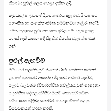
තීරණය පුළුල් ලෙස හෙළා දකින ලදී.
මෑතකාලීන ඉඩම් ගිවිසුම නගරය තුළ වොෂිංටනයේ
භෞතික හා සංකේතාත්මක සම්බන්ධය ගැඹුරු කරයි;
මෙය කලාපය පුරා තතු ඉතා අවදානම් ලෙස ඉහළ
ගොස් ඇති කාලෙකදී සිදු වීම විශේෂ වැදගත්කමක්
ගනී.
පුළුල් ඇඟවීම්
මීට පෙර පලස්තීනුවන්ගෙන් රාජ්‍ය සන්තක කරගත්
ඉඩමක් ශූන්‍යයට ආසන්න මිලකට අත්කර ගැනීම,
ලොව බලවත්ම ද්විපාර්ශ්වික හවුල්කරුවන් දෙදෙනා
පලස්තීන දේපළ අයිතිවාසිකම් කෙරෙහි තබන
වටිනාකම පිළිබඳ සාකච්ඡාමය ඇඟවීමක් ලෙස
විවේචකයන් තර්ක කරති.