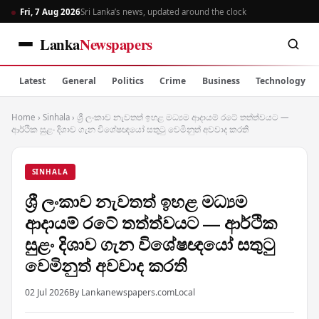
Fri, 7 Aug 2026
Sri Lanka’s news, updated around the clock
Lanka
Newspapers
Latest
General
Politics
Crime
Business
Technology
Home
›
Sinhala
›
ශ්‍රී ලංකාව නැවතත් ඉහළ මධ්‍යම ආදායම් රටේ තත්ත්වයට —
ආර්ථික සුළං දිශාව ගැන විශේෂඥයෝ සතුටු වෙමිනුත් අවවාද කරති
SINHALA
ශ්‍රී ලංකාව නැවතත් ඉහළ මධ්‍යම
ආදායම් රටේ තත්ත්වයට — ආර්ථික
සුළං දිශාව ගැන විශේෂඥයෝ සතුටු
වෙමිනුත් අවවාද කරති
02 Jul 2026
By Lankanewspapers.com
Local