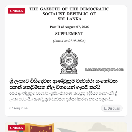
SINHALA
ශ්‍රී ලංකාව විසිදෙවන ආණ්ඩුක්‍රම ව්‍යවස්ථා සංශෝධන
පනත් කෙටුම්පත නිල වශයෙන් ගැසට් කරයි
රජය ආණ්ඩුක්‍රම ව්‍යවස්ථා ප්‍රතිසංස්කරණ කටයුතු ඉදිරියට ගෙන යයි ශ්‍රී
ලංකා රජය සිය ආණ්ඩුක්‍රම ව්‍යවස්ථා ප්‍රතිසංස්කරණ න්‍යාය පත්‍රයේ
තීරණාත්මක පියවරක් තබමින්,…
07 Aug 2026
Discuss
SINHALA