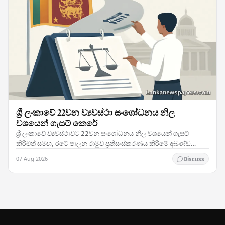
ශ්‍රී ලංකාවේ 22වන ව්‍යවස්ථා සංශෝධනය නිල
වශයෙන් ගැසට් කෙරේ
ශ්‍රී ලංකාවේ ව්‍යවස්ථාවට 22වන සංශෝධනය නිල වශයෙන් ගැසට්
කිරීමත් සමඟ, රටේ පාලන රාමුව ප්‍රතිසංස්කරණය කිරීමේ අඛණ්ඩ
ප්‍රයත්නයන්හි ඉතා වැදගත් සන්ධිස්ථානයක් සනිටුහන්…
07 Aug 2026
Discuss