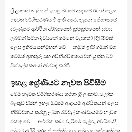
ශ්‍රී ලංකාව නැවතත් ඉහළ මධ්‍යම ආදායම් රටක් ලෙස
නැවත වර්ගීකරණය වී ඇති අතර, නූතන ඉතිහාසයේ
දරුණුතම ආර්ථික අර්බුදයෙන් ක්‍රමක්‍රමයෙන් සුවය
ලබමින් සිටින දිවයිනේ ගමනේ වැදගත්이정표වක්
ලෙස ඉතිරිය සනිටුහන් වේ — නමුත් ඉදිරි ගමන් මග
තවමත් අනතුරු සහ අවිනිශ්චිතතාවෙන් යුක්ත බව
විශ්ලේෂකයෝ අවවාද කරති.
ඉහළ ශ්‍රේණියට නැවත පිවිසීම
මෙම නැවත වර්ගීකරණය හරහා ශ්‍රී ලංකාව, ලෝක
බැංකුව විසින් ඉහළ මධ්‍යම ආදායම් ආර්ථිකයන් ලෙස
නිර්වචනය කරනු ලබන රටවල් කණ්ඩායමට නැවත
එකතු වේ — ආර්ථික කඩා වැටීමේ ගැඹුරු අවධියේදී
මෙරට අහිමි කරගත් තත්ත්වය ය. මෙය සංකේතාත්මක