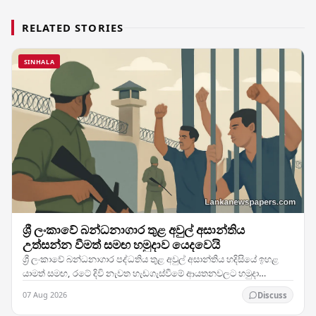
RELATED STORIES
SINHALA
ශ්‍රී ලංකාවේ බන්ධනාගාර තුළ අවුල් අසාන්තිය
උත්සන්න වීමත් සමඟ හමුදාව යෙදවෙයි
ශ්‍රී ලංකාවේ බන්ධනාගාර පද්ධතිය තුළ අවුල් අසාන්තිය හදිසියේ ඉහළ
යාමත් සමඟ, රටේ දිවි නැවත හැඩගැස්වීමේ ආයතනවලට හමුදා
සෙබළුන් යෙදවීමට බලධාරීන් තීරණය කර ඇති බව…
07 Aug 2026
Discuss