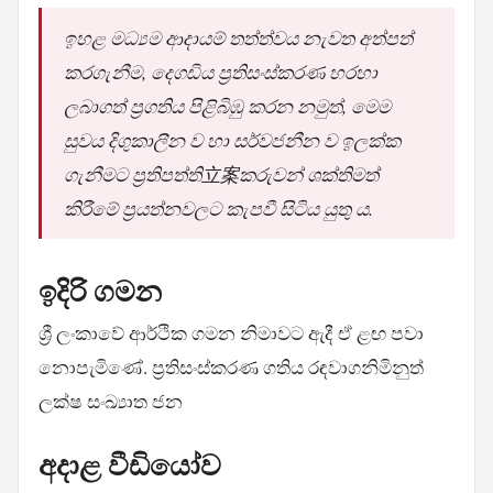
ඉහළ මධ්‍යම ආදායම් තත්ත්වය නැවත අත්පත්
කරගැනීම, දෙගඩිය ප්‍රතිසංස්කරණ හරහා
ලබාගත් ප්‍රගතිය පිළිබිඹු කරන නමුත්, මෙම
සුවය දිගුකාලීන ව හා සර්වජනීන ව ඉලක්ක
ගැනීමට ප්‍රතිපත්ති立案කරුවන් ශක්තිමත්
කිරීමේ ප්‍රයත්නවලට කැපවී සිටිය යුතු ය.
ඉදිරි ගමන
ශ්‍රී ලංකාවේ ආර්ථික ගමන නිමාවට ඇදී ඒ ළඟ පවා
නොපැමිණේ. ප්‍රතිසංස්කරණ ගතිය රඳවාගනිමිනුත්
ලක්ෂ සංඛ්‍යාත ජන
අදාළ වීඩියෝව