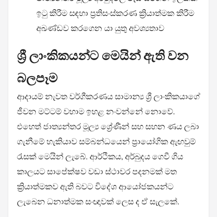
ඉටු කිරීම සඳහා ප්‍රතිසංස්කරණ ක්‍රියාත්මක කිරීම
අඛණ්ඩව කරගෙන යා යුතු අවශ්‍යතාව
ශ්‍රී ලාංකිකයන්ට මෙයින් ඇති වන
බලපෑම
ආදායම් නැවත වර්ගීකරණය සාමාන්‍ය ශ්‍රී ලාංකිකයාගේ
ජීවන මට්ටම් වහාම ඉහළ නංවන්නේ නොවේ.
එහෙත් ජාත්‍යන්තර මූල්‍ය ශ්‍රේණීන් සහ සහන ණය ලබා
ගැනීමේ හැකියාව සම්බන්ධයෙන් ප්‍රායෝගික ඇඟවුම්
රැසක් මෙයින් ලැබේ. ආර්ථිකය, අර්බුදය ගෙවී ගිය
කාලයට සාපේක්ෂව වඩා ස්ථාවර පදනමක් මත
ක්‍රියාත්මකව ඇති බවට විදේශ ආයෝජකයන්ට
ලැබෙන ධනාත්මක සංඥාවක් ලෙස ද ඒ සැලකේ.