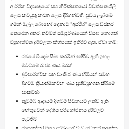
ආර්ථික විද්‍යාඥයෝ සහ නිරීක්ෂකයෝ විචක්ෂණශීලි
ලෙස කටයුතු කරන ලෙස දිරිගන්වති. සුවය ලැබීමේ
ගමන් මල්ල බොහෝ දෙනාට "අස්ථිර" ලෙස විස්තර
කෙරෙන අතර, තවමත් සම්පූර්ණයෙන් විසඳා නොගත්
ව්‍යුහාත්මක දුර්වලතා කිහිපයක් ඉතිරිව ඇත, ඒවා නම්:
රජයේ වියදම් සීමා කරමින් ඉතිරිව ඇති ඉහළ
මට්ටමේ රාජ්‍ය ණය බරක්
ද්විපාර්ශ්වික සහ වාණිජ ණය හිමියන් සමඟ
දිගටම ක්‍රියාත්මකවන ණය ප්‍රතිව්‍යුහගත කිරීමේ
සාකච්ඡා
කුටුම්බ ආදායම් දිගටම පීඩනයට ලක්ව ඇති
හේතුවෙන් දේශීය පරිභෝජනය දුර්වලව
පැවතීම
ජාත්‍යන්තර මූල්‍ය අරමුදලේ වැඩ සටහන් ඉලක්ක