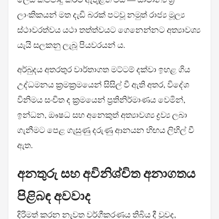
ලාංකිකයන් මත දැඩි බරක් පටවූ නමුත් රාජ්‍ය මූල්‍ය
ස්ථාවරත්වය යථා තත්ත්වයට ගෙනෙන්නට අත්‍යාවශ්‍ය
යැයි සලකනු ලැබූ පියවරයන් ය.
අර්බුදය අතරතුර වාර්තාගත මට්ටම් දක්වා ඉහළ ගිය
උද්ධමනය ක්‍රමක්‍රමයෙන් සිසිල් වී ඇති අතර, විදේශ
විනිමය සංචිත ද ක්‍රමයෙන් ප්‍රතිනිර්මාණය වෙමින්,
ඉන්ධන, ඖෂධ සහ අනෙකුත් අත්‍යාවශ්‍ය ද්‍රව්‍ය ලබා
ගැනීමට පෙළ ගැසුණු දරුණු ආනයන හිඟය ලිහිල් වී
ඇත.
අනතුරු සහ අවිනිශ්චිත අනාගතය
පිළිබඳ අවවාද
දිරිමත් කරන නැවත වර්ගීකරණය තිබිය දී වුවද,