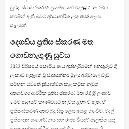
වුවද, ස්ථාවරකරණ ප්‍රයත්නයන් ඵල맺기 ආරම්භ
කරමින් ඇති බවට අර්ථාන්විත ලකුණක් ලෙස
සැලකේ.
දෙගඩිය ප්‍රතිසංස්කරණ මත
ගොඩනැගුණු සුවය
2022 වර්ෂයේ සෞරීය ණය අත්හැරීමෙන් අනතුරුව ශ්‍රී
ලංකාව ඇතුළත් වූ ජාත්‍යන්තර මූල්‍ය අරමුදලේ වැඩ
සටහන යටතේ ක්‍රියාත්මක කළ කටුක නමුත්
අත්‍යාවශ්‍ය ආර්ථික ප්‍රතිසංස්කරණ මත රැදී ශ්‍රී ලංකාව
මෙම ආදායම් කාණ්ඩයට නැවත ළඟා වී ඇත. ඒ
ප්‍රතිසංස්කරණ අතර බදු සීඝ්‍ර ලෙස ඉහළ නැංවීම, මුදල්
ප්‍රතිපාදන සංශෝධනය සහ රාජ්‍ය වියදම් සැලකිය යුතු
ලෙස කප්පාදු කිරීම ඇතුළත් විය — සාමාන්‍ය ශ්‍රී