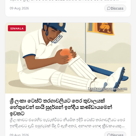
සුභසාධන ක්‍රියාකාරීන්ගේ සහ නීති විශේෂඥයන්ගේ…
09 Aug 2026
Discuss
SINHALA
ශ්‍රී ලංකා ටෙස්ට් තරගාවලියට පෙර තුවාලයක්
හේතුවෙන් සායි සුදර්ශන් ඉන්දීය කණ්ඩායමෙන්
ඉවතට
ශ්‍රී ලංකාවට එරෙහිව පැවැත්වීමට නියමිත ඉදිරි ටෙස්ට් තරගාවලියට පෙර
ඉන්දියාවට දැඩි පසුබෑමක් සිදු වී ඇති අතර, අනාගත හොඳ ක්‍රීඩකයෙකු
ලෙස සැලකෙන තරුණ පිතිකරු සායි…
09 Aug 2026
Discuss