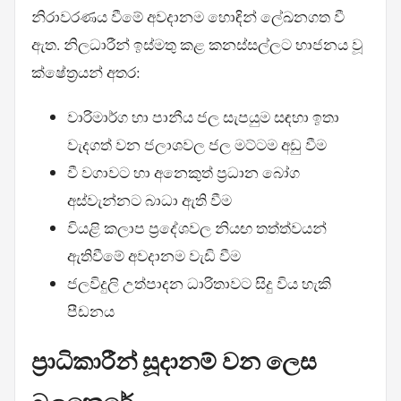
නිරාවරණය වීමේ අවදානම හොඳින් ලේඛනගත වී
ඇත. නිලධාරීන් ඉස්මතු කළ කනස්සල්ලට භාජනය වූ
ක්ෂේත්‍රයන් අතර:
වාරිමාර්ග හා පානීය ජල සැපයුම සඳහා ඉතා
වැදගත් වන ජලාශවල ජල මට්ටම අඩු වීම
වී වගාවට හා අනෙකුත් ප්‍රධාන බෝග
අස්වැන්නට බාධා ඇති වීම
වියළි කලාප ප්‍රදේශවල නියඟ තත්ත්වයන්
ඇතිවීමේ අවදානම වැඩි වීම
ජලවිදුලි උත්පාදන ධාරිතාවට සිදු විය හැකි
පීඩනය
ප්‍රාධිකාරීන් සූදානම් වන ලෙස