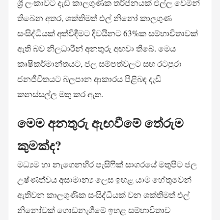
ශ්‍රී ලංකාවට දැඩි කාලගුණික තර්ජනයක් එල්ල වෙමින්
තිබෙන අතර, ශක්තිමත් එල් නිනෝ කාලගුණ
සංසිද්ධියක් අත්විඳීමට දිවයිනට 63%ක සම්භාවිතාවක්
ඇති බව නිලධාරීන් අනතුරු අඟවා තිබේ. මෙය
කෘෂිකර්මාන්තයට, ජල සම්පත්වලට සහ රටපුරා
ජනජීවිතයට බලපාන ආකාරය පිළිබඳ දැඩි
කනස්සල්ල මතු කර ඇත.
මෙම අනතුරු ඇඟවීමේ තේරුම
කුමක්ද?
මධ්‍යම හා නැගෙනහිර පැසිෆික් සාගරයේ මතුපිට ජල
උෂ්ණත්වය අසාමාන්‍ය ලෙස ඉහළ යාම හේතුවෙන්
ඇතිවන කාලගුණික සංසිද්ධියක් වන ශක්තිමත් එල්
නිනෝවක් ගොඩනැගීමේ ඉහළ සම්භාවිතාව