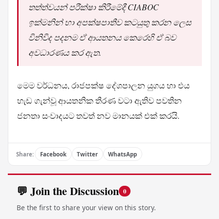
තත්ත්වයන් පරීක්ෂා කිරීමේදී CIABOC
ඉක්මනින් හා අපක්ෂපාතීව කටයුතු කරන ලෙස
විනිවිද පදනම ඒ ආයතනය කෙරෙහි ඒ බව
අවධාරණය කර ඇත.
මෙම වර්ධනය, රාජපක්ෂ දේශපාලන යුගය හා එය
හැඩ ගැන්වූ ආයතනික තීරණ වටා ඇතිව පවතින
ජනතා සංවාදයට තවත් නව මානයක් එක් කරයි.
Share:
Facebook
Twitter
WhatsApp
💬 Join the Discussion
0
Be the first to share your view on this story.