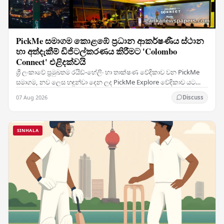
PickMe සමාගම කොළඹේ ප්‍රධාන ආකර්ෂණීය ස්ථාන
හා අත්දැකීම් ඩිජිටල්කරණය කිරීමට 'Colombo
Connect' එළිදක්වයි
ශ්‍රී ලංකාවේ ප්‍රමුඛතම රයිඩ්-හේලිං හා තාක්ෂණ වේදිකාව වන PickMe
සමාගම, නව ලෙස හඳුන්වා දෙන ලද PickMe Explore වේදිකාව යටතේ
මුල් ප්‍රධාන සේවාව ලෙස Colombo Connect…
07 Aug 2026
Discuss
SINHALA