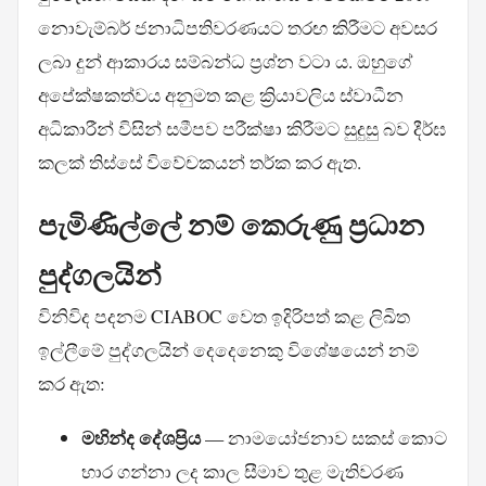
නොවැම්බර් ජනාධිපතිවරණයට තරඟ කිරීමට අවසර
ලබා දුන් ආකාරය සම්බන්ධ ප්‍රශ්න වටා ය. ඔහුගේ
අපේක්ෂකත්වය අනුමත කළ ක්‍රියාවලිය ස්වාධීන
අධිකාරීන් විසින් සමීපව පරීක්ෂා කිරීමට සුදුසු බව දීර්ඝ
කලක් තිස්සේ විවේචකයන් තර්ක කර ඇත.
පැමිණිල්ලේ නම් කෙරුණු ප්‍රධාන
පුද්ගලයින්
විනිවිද පදනම CIABOC වෙත ඉදිරිපත් කළ ලිඛිත
ඉල්ලීමේ පුද්ගලයින් දෙදෙනෙකු විශේෂයෙන් නම්
කර ඇත:
මහින්ද දේශප්‍රිය
— නාමයෝජනාව සකස් කොට
භාර ගන්නා ලද කාල සීමාව තුළ මැතිවරණ