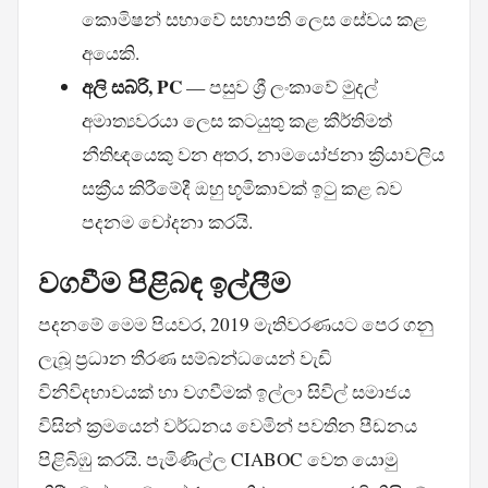
කොමිෂන් සභාවේ සභාපති ලෙස සේවය කළ
අයෙකි.
අලි සබ්රි, PC
— පසුව ශ්‍රී ලංකාවේ මුදල්
අමාත්‍යවරයා ලෙස කටයුතු කළ කීර්තිමත්
නීතිඥයෙකු වන අතර, නාමයෝජනා ක්‍රියාවලිය
සක්‍රීය කිරීමේදී ඔහු භූමිකාවක් ඉටු කළ බව
පදනම චෝදනා කරයි.
වගවීම පිළිබඳ ඉල්ලීම
පදනමේ මෙම පියවර, 2019 මැතිවරණයට පෙර ගනු
ලැබූ ප්‍රධාන තීරණ සම්බන්ධයෙන් වැඩි
විනිවිදභාවයක් හා වගවීමක් ඉල්ලා සිවිල් සමාජය
විසින් ක්‍රමයෙන් වර්ධනය වෙමින් පවතින පීඩනය
පිළිබිඹු කරයි. පැමිණිල්ල CIABOC වෙත යොමු