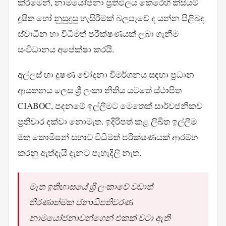
කිරීමෙන්, නාමයෝජනා ප්‍රතිඵලය කෙරෙහි කිසියම්
දූෂිත හෝ නුසුදුසු හැසිරීමක් බලපෑවේ ද යන්න පිළිබඳ
ස්වාධීන හා විධිමත් පරීක්ෂණයක් ලබා ගැනීම
සංවිධානය අපේක්ෂා කරයි.
අල්ලස් හා දූෂණ චෝදනා විමර්ශනය සඳහා ප්‍රධාන
ආයතනය ලෙස ශ්‍රී ලංකා නීතිය යටතේ ස්ථාපිත
CIABOC, පදනමේ ඉල්ලීමට මෙතෙක් සාර්වජනිකව
ප්‍රතිචාර දක්වා නොමැත. ඉදිරිපත් කළ ලිඛිත ඉල්ලීම
මත කොමිෂන් සභාව විධිමත් පරීක්ෂණයක් ආරම්භ
කරනු ඇත්දැයි දැනට පැහැදිලි නැත.
මෑත ඉතිහාසයේ ශ්‍රී ලංකාවේ වඩාත්
තීරණාත්මක ජනාධිපතිවරණ
නාමයෝජනාවන්ගෙන් එකක් වටා ඇති