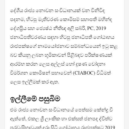
දේශීය රාජ්‍ය නොවන සංවිධානයක් වන විනිවිද
පදනම, හිටපු මැතිවරණ කොමිසම් සභාපති මහින්ද
දේශප්‍රිය සහ ජ්‍යෙෂ්ඨ නීතිඥ අලි සබ්රි, PC, 2019
ජනාධිපතිවරණය සඳහා හිටපු ජනාධිපති ගෝඨාභය
රාජපක්ෂගේ නාමයෝජනාව සම්බන්ධයෙන් ඉටු කළ
බව කියනු ලබන භූමිකාවන් පිළිබඳව පරීක්ෂණයක්
ආරම්භ කරන ලෙස අල්ලස් හෝ දූෂණ චෝදනා
විමර්ශන කොමිෂන් සභාවෙන් (CIABOC) විධිමත්
ලෙස ඉල්ලීමක් කර ඇත.
ඉල්ලීමේ පසුබිම
එම රාජ්‍ය නොවන සංවිධානයේ පෙත්සම කේන්ද්‍ර වී
ඇත්තේ, එකල ශ්‍රී ලාංකික හා එක්සත් ජනපද ද්විත්ව
පුරවැසිභාවයක් දරා සිටි ගෝඨාභය රාජපක්ෂට 2019