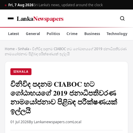
Fri, 7 Aug 2026
Sri Lanka’s news, updated around the clock
Lanka
Newspapers
Latest
General
Politics
Crime
Business
Technology
Home
›
Sinhala
›
විනිවිද පදනම CIABOC හට ගෝඨාභයගේ 2019 ජනාධිපතිවරණ
නාමයෝජනාව පිළිබඳ පරීක්ෂණයක් ඉල්ලයි
SINHALA
විනිවිද පදනම CIABOC හට
ගෝඨාභයගේ 2019 ජනාධිපතිවරණ
නාමයෝජනාව පිළිබඳ පරීක්ෂණයක්
ඉල්ලයි
01 Jul 2026
By Lankanewspapers.com
Local