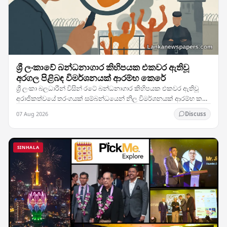
ශ්‍රී ලංකාවේ බන්ධනාගාර කිහිපයක එකවර ඇතිවූ
අරගල පිළිබඳ විමර්ශනයක් ආරම්භ කෙරේ
ශ්‍රී ලංකා බලධාරීන් විසින් රටේ බන්ධනාගාර කිහිපයක එකවර ඇතිවූ
අරාජිකත්වයේ තරංගයක් සම්බන්ධයෙන් නිල විමර්ශනයක් ආරම්භ කර
ඇති අතර, මෙම කලබලකාරී සිදුවීම් හුදකලා…
07 Aug 2026
Discuss
SINHALA