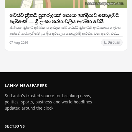
ටෙස්ට් ක්‍රිකට් පුනරුදයක් සොයා ඉන්දියාව කොළඹට
පැමිණේ — ශ්‍රී ලංකා තරඟාවලිය ආරම්භ වෙයි
ජාතියක ක්‍රිකට් අභිමානය අවදානමේ ටෙස්ට් ක්‍රිකට්හි ආධිපත්‍යය නැවත
අත්පත් කරගැනීමේ ඉන්දීය අරගලය කොළඹදී ආරම්භ වන අතර, එම
කණ්ඩායම ශ්‍රී ලංකාව සමඟ සංචාරකයන් සඳහා…
07 Aug 2026
Discuss
LANKA NEWSPAPERS
Sri Lanka's trusted source for breaking news,
politics, sports, business and world headlines —
updated around the clock.
SECTIONS