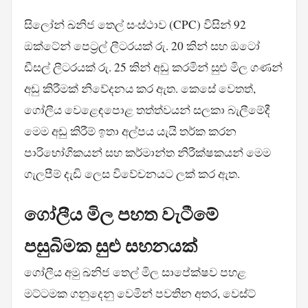
සිලෝන් ඛනිජ තෙල් සංස්ථාව (CPC) විසින් 92
ඔක්ටේන් පෙට්‍රල් ලීටරයක් රු. 20 කින් සහ ඔටෝ
ඩීසල් ලීටරයක් රු. 25 කින් අඩු කරමින් සුළු මිල ගණන්
අඩු කිරීමක් නිවේදනය කර ඇත. කෙසේ වෙතත්,
ගෝලීය වෙළෙඳපොළ තත්ත්වයන් සලකා බැලීමේදී
මෙම අඩු කිරීම් ඉතා අල්පය යැයි තර්ක කරන
පාරිභෝගිකයන් සහ කර්මාන්ත නිරීක්ෂකයන් මෙම
ගැලපීම් දැඩි ලෙස විවේචනයට ලක් කර ඇත.
ගෝලීය මිල පහත වැටීමේ
පසුබිමක සුළු සහනයක්
ගෝලීය අමු ඛනිජ තෙල් මිල සාපේක්ෂව පහළ
මට්ටමක ගනුදෙනු වෙමින් පවතින අතර, වෙස්ට්