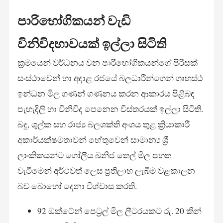
පාරිභෝගිකයන් වැඩි
විනිවිදභාවයක් ඉල්ලා සිටිති
ක්‍රමයෙන් වර්ධනය වන පාරිභෝගිකයන්ගේ පිරිසක්
සංස්ථාවෙන් හා අදාළ රජයේ බලධාරීන්ගෙන් ගෘහස්ථ
ඉන්ධන මිල ගණන් ගණනය කරන ආකාරය පිළිබඳ
පැහැදිලි හා විනිවිද පෙනෙන විස්තරයක් ඉල්ලා සිටිති.
බදු, ශුල්ක සහ රාජ්‍ය බලශක්ති අංශය තුළ ක්‍රියාකාරී
අකාර්යක්ෂමතාවන් හේතුවෙන් සාමාන්‍ය ශ්‍රී
ලාංකිකයන්ට ගෝලීය ඛනිජ තෙල් මිල පහත
වැටීමෙන් අර්ථවත් ලෙස ප්‍රතිලාභ ලැබීම වළකාලන
බව බොහෝ දෙනා විශ්වාස කරති.
92 ඔක්ටේන් පෙට්‍රල් මිල ලීටරයකට රු. 20 කින්