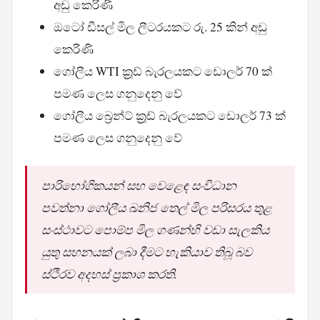
අඩු කෙරිණි
ඔටෝ ඩීසල් මිල ලීටරයකට රු. 25 කින් අඩු
කෙරිණි
ගෝලීය WTI ක්‍රූඩ් බැරලයකට ඩොලර් 70 ක්
පමණ ලෙස ගනුදෙනු වේ
ගෝලීය බ්‍රෙන්ට් ක්‍රූඩ් බැරලයකට ඩොලර් 73 ක්
පමණ ලෙස ගනුදෙනු වේ
පාරිභෝගිකයන් සහ වෙළෙඳ සංවිධාන
පවත්නා ගෝලීය ඛනිජ තෙල් මිල පරිසරය තුළ
සංස්ථාවට පොම්ප මිල ගණන්හි වඩා සැලකිය
යුතු සහනයක් ලබා දීමට හැකියාව තිබූ බව
ස්ථිරව අදහස් ප්‍රකාශ කරති.