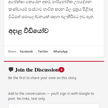
අපේක්ෂා කෙරෙන අතර, පාරිභෝගික උපදේශන
කණ්ඩායම් සංස්ථාව භාවිත කරන මිල සූත්‍රය පිළිබඳ
විධිමත් සමාලෝචනයක් සඳහා බලකිරීමට ඉඩ ඇත.
අදාළ වීඩියෝව
Share:
Facebook
Twitter
WhatsApp
💬 Join the Discussion
0
Be the first to share your view on this story.
Add to the conversation — you’ll sign in with Google to
post. No links, text only.