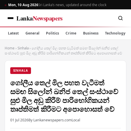
Mon, 10 Aug 2026
Sri Lanka’s news, updated around the clock
Lanka
Newspapers
Latest
General
Politics
Crime
Business
Technology
Home
›
Sinhala
›
ගෝලීය තෙල් මිල පහත වැටීමත් සමඟ සිලෝන් ඛනිජ තෙල්
සංස්ථාවේ සුළු මිල අඩු කිරීම් පාරිභෝගිකයන් තෘප්තිමත් කිරීමට අපොහොසත් වේ
SINHALA
ගෝලීය තෙල් මිල පහත වැටීමත්
සමඟ සිලෝන් ඛනිජ තෙල් සංස්ථාවේ
සුළු මිල අඩු කිරීම් පාරිභෝගිකයන්
තෘප්තිමත් කිරීමට අපොහොසත් වේ
01 Jul 2026
By Lankanewspapers.com
Local