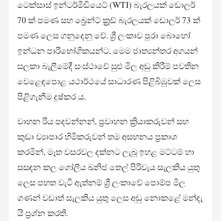
ටෙක්සාස් ඉන්ටර්මීඩියෙට් (WTI) බැරලයක් ඩොලර්
70 ක් පමණ සහ බ්‍රෙන්ට් ක්‍රූඩ් බැරලයක් ඩොලර් 73 ක්
පමණ ලෙස ගනුදෙනු වේ. ශ්‍රී ලංකාව පුරා බොහෝ
ඉන්ධන පාරිභෝගිකයන්ට, මෙම ජාත්‍යන්තර අගයන්
සලකා බැලීමේදී සංස්ථාවේ සුළු මිල අඩු කිරීම් පවතින
වෙළෙඳපොළ යථාර්ථයේ සාධාරණ පිළිබිඹුවක් ලෙස
පිළිගැනීම දුෂ්කර ය.
වාහන රිය පදවන්නන්, ප්‍රවාහන ක්‍රියාකරුවන් සහ
කුඩා ව්‍යාපාර හිමිකරුවන් තම අසහනය ප්‍රකාශ
කරමින්, මෑත වසරවල දක්නට ලැබූ ඉහළ මට්ටම් හා
සසඳන කල ගෝලීය ඛනිජ තෙල් පිරිවැය සැලකිය යුතු
ලෙස පහත වැටී ඇත්නම් ශ්‍රී ලංකාවේ පොම්ප මිල
ගණන් වඩාත් සැලකිය යුතු ලෙස අඩු නොකළේ මන්දැ
යි ප්‍රශ්න කරති.