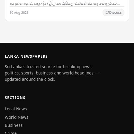
අනුපාත අනුව, සඳුදා දින ශ්‍රී ලංකා රුපියල එක්සත් ජනපද ඩොලරයට
සාපේක්ෂව සුළු වශයෙන් ඉහළ යාමක් සටහන්…
10 Aug 2026
Discuss
LANKA NEWSPAPERS
Sri Lanka's trusted source for breaking news,
politics, sports, business and world headlines —
updated around the clock.
SECTIONS
Local News
World News
Business
Crime