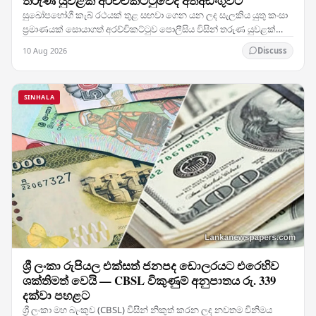
තරුණ යුවළක් අරච්චිකට්ටුවේදී අත්අඩංගුවට
සුඛෝපභෝගී කැබ් රථයක් තුළ සඟවා ගෙන යන ලද සැලකිය යුතු කංසා
ප්‍රමාණයක් සොයාගත් අරච්චිකට්ටුව පොලීසිය විසින් තරුණ යුවළක්
අත්අඩංගුවට ගෙන ඇති බව බලධාරීන් තහවුරු කළේය.…
10 Aug 2026
Discuss
SINHALA
ශ්‍රී ලංකා රුපියල එක්සත් ජනපද ඩොලරයට එරෙහිව
ශක්තිමත් වෙයි — CBSL විකුණුම් අනුපාතය රු. 339
දක්වා පහළට
ශ්‍රී ලංකා මහ බැංකුව (CBSL) විසින් නිකුත් කරන ලද නවතම විනිමය