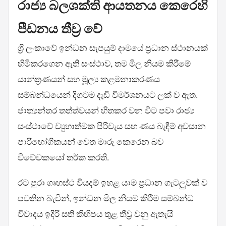
රාජ්‍ය බලශක්ති ආයතනය කෙරෙහි
පීඩනය තීව්‍ර වේ
ශ්‍රී ලංකාවේ ඉන්ධන සැපයුම් දාමයේ ප්‍රධාන ස්ථානයක්
හිමිකරගෙන ඇති සංස්ථාව, තම මිල නියම කිරීමේ
යාන්ත්‍රණයන් සහ මූල්‍ය කළමනාකරණය
සම්බන්ධයෙන් දිගටම දැඩි විමර්ශනයට ලක් ව ඇත.
ජාත්‍යන්තර තත්ත්වයන් හිතකර වන විට පවා රාජ්‍ය
සංස්ථාවේ ව්‍යුහාත්මක පිරිවැය සහ ණය බැඳීම් අවසාන
පාරිභෝගිකයන් වෙත මාරු කෙරෙන බව
විවේචකයෝ තර්ක කරති.
රට පුරා ගෘහස්ථ වියදම් ඉහළ යාම ප්‍රධාන ගැටලුවක් ව
පවතින බැවින්, ඉන්ධන මිල නියම කිරීම සම්බන්ධ
විවාදය ඉදිරි සති කිහිපය තුළ තීව්‍ර වනු ඇතැයි