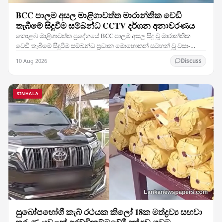
BCC පාලම අසල මාළිගාවත්ත මාරාන්තික වෙඩි
තැබීමේ සිදුවීම සම්බන්ධ CCTV දර්ශන අනාවරණය
කොළඹ මාළිගාවත්ත ප්‍රදේශයේ BCC පාලම අසල සිදු වූ මාරාන්තික
වෙඩි තැබීමේ සිදුවීම සම්බන්ධ ප්‍රධාන මොහොතන් සටහන් වූ වසා-
පරිපථ රූපවාහිනී (CCTV) දර්ශන එළිවී ඇති බව…
10 Aug 2026
Discuss
SINHALA
සුඛෝපභෝගී කැබ් රථයක කිලෝ 18ක මත්ද්‍රව්‍ය සඟවා