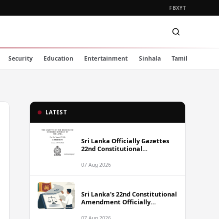
FB
X
YT
Security
Education
Entertainment
Sinhala
Tamil
LATEST
Sri Lanka Officially Gazettes
22nd Constitutional
Amendment Bill
07 Aug 2026
Sri Lanka's 22nd Constitutional
Amendment Officially
Gazetted
07 Aug 2026