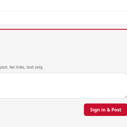
ost. No links, text only.
Sign in & Post