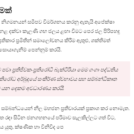
ුමක්
ේ නිගමනයන් සමීපව විමර්ශනය කරනු ඇතැයි අපේක්ෂා
ත නළ දක්වා කැලණි ගඟ ජලය ළඟා වීමට පෙර ජල පිරිපහදු
තිකාර ප්‍රමිතීන් සමාලෝචනය කිරීම ඇතුළු, ශක්තිමත්
ොයාගැනීම් පෙන්නුම් කරයි.
පවා ප්‍රතිජීවක-ප්‍රතිරෝධී බැක්ටීරියා මෙම ගංගා පද්ධතිය
රතිරෝධ අර්බුදයේ සංකීර්ණ ස්වභාවය සහ සම්බන්ධීකෘත
යතාව යන දෙකම අවධාරණය කරයි.
් සම්බන්ධයෙන් නිල මහජන ප්‍රතිචාරයක් ප්‍රකාශ කර නොමැත.
මත රඳා සිටින ජනගහනයේ පරිමාව සැලකිල්ලට ගත් විට,
 යුතු, ක්ෂණික හා විනිවිද පෙ