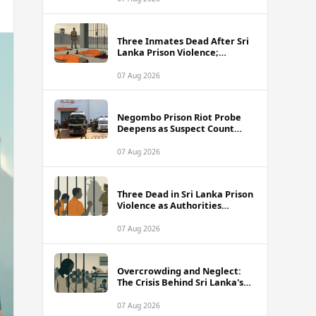
Three Inmates Dead After Sri
Lanka Prison Violence;
Authorities Suspect
Coordinated Plot
07 Aug 2026
Negombo Prison Riot Probe
Deepens as Suspect Count
Climbs to 62
07 Aug 2026
Three Dead in Sri Lanka Prison
Violence as Authorities
Suspect Organised Conspiracy
07 Aug 2026
Overcrowding and Neglect:
The Crisis Behind Sri Lanka's
Rising Prison Death Toll
07 Aug 2026