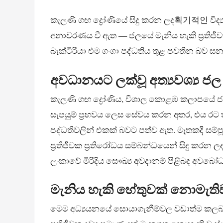
කැලණි ගඟ ද්‍රෝණියේ සිදු කරන ලද획기적인 විද්
අනාවරණය වී ඇත — ජලයේ මැනිය හැකි ප්‍රතිජීවක 
බැක්ටීරියා එම ගංගා පද්ධතිය තුළ පවතින බව සනා
අවධානයට ලක්වූ අත්‍යවශ්‍ය ජල ම
කැලණි ගඟ ද්‍රෝණිය, විශාල කොළඹ කලාපයේ ජ
සැපයුම් ප්‍රභවය ලෙස සේවය කරන අතර, එය රට 
පද්ධතිවලින් එකක් බවට පත්ව ඇත. මෑතකදී සම්
ප්‍රතිජීවක ප්‍රතිරෝධය සම්බන්ධයෙන් සිදු කරන 
ලංකාවේ මිරිදිය සෞඛ්‍ය අවදානම් පිළිබඳ අවබෝධ
මැනිය හැකි හේතුවක් නොමැතිව
මෙම අධ්‍යයනයේ සොයාගැනීම්වල වඩාත්ම කලබලකාර