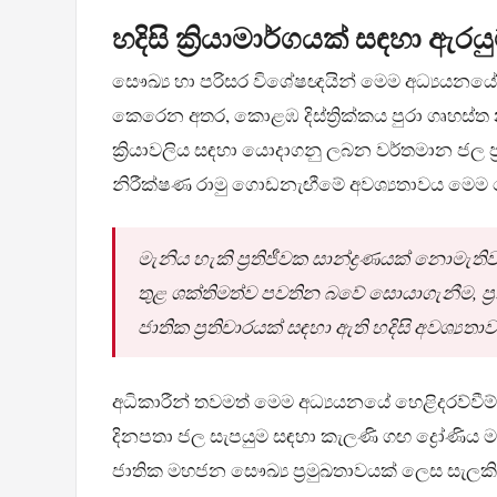
හදිසි ක්‍රියාමාර්ගයක් සඳහා ඇරය
සෞඛ්‍ය හා පරිසර විශේෂඥයින් මෙම අධ්‍යයනය
කෙරෙන අතර, කොළඹ දිස්ත්‍රික්කය පුරා ගෘහස්
ක්‍රියාවලිය සඳහා යොදාගනු ලබන වර්තමාන ජල ප්‍ර
නිරීක්ෂණ රාමු ගොඩනැඟීමේ අවශ්‍යතාවය මෙම ස
මැනිය හැකි ප්‍රතිජීවක සාන්ද්‍රණයක් නොමැතිව 
තුළ ශක්තිමත්ව පවතින බවේ සොයාගැනීම, ප්‍
ජාතික ප්‍රතිචාරයක් සඳහා ඇති හදිසි අවශ්‍
අධිකාරීන් තවමත් මෙම අධ්‍යයනයේ හෙළිදරව්වීම
දිනපතා ජල සැපයුම සඳහා කැලණි ගඟ ද්‍රෝණිය 
ජාතික මහජන සෞඛ්‍ය ප්‍රමුඛතාවයක් ලෙස සැලකිය