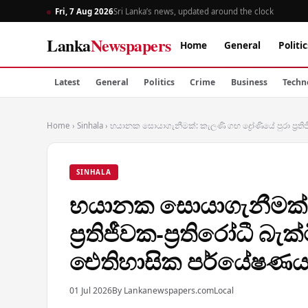
Fri, 7 Aug 2026
Sri Lanka’s news, updated around the clock
Lanka
Newspapers
Home
General
Politic
Latest
General
Politics
Crime
Business
Techn
Home
›
Sinhala
›
භයානක සොයාගැනීමක්: කැලණි ගඟ ද්‍රෝණියේ පුරා ප්‍රතිජ
SINHALA
භයානක සොයාගැනීමක්: 
ප්‍රතිජීවක-ප්‍රතිරෝධී බැක
ඓතිහාසික පර්යේෂණයක
01 Jul 2026
By Lankanewspapers.com
Local