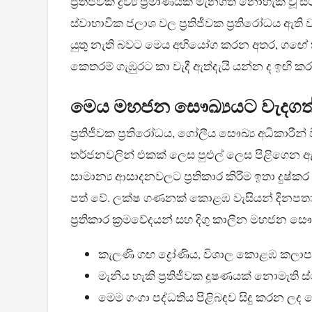
ප්‍රතිජීවක ද්‍රව්‍ය ප්‍රමාණයක් මැනගත නොහැකි වූ
ස්වාභාවික ජලාශ වල ප්‍රතිජීවක ප්‍රතිරෝධය ඇති
යුතු නැති බවට මෙය අභියෝග කරන අතර, ගඟේ ක්ෂු
කෙතරම් ගැඹුරට කා වැදී ඇත්දැයි යන්න ද ඉඟි කර
මෙය මහජන සෞඛ්‍යයට වැදගත
ප්‍රතිජීවක ප්‍රතිරෝධය, ගෝලීය සෞඛ්‍ය අධිකාරී
තර්ජනවලින් එකක් ලෙස පුළුල් ලෙස පිළිගෙන ඇත.
සාමාන්‍ය ආසාදනවලට ප්‍රතිකාර කිරීම ඉතා ද
පත් වේ. ලක්ෂ ගණනක් කොළඹ වැසියන් දිනපතා රඳ
ප්‍රතිකාර ක්‍රමවේදයන් සහ දිගු කාලීන මහජන සෞඛ්
කැලණි ගඟ ද්‍රෝණිය, විශාල කොළඹ කල
මැනිය හැකි ප්‍රතිජීවක දූෂණයක් නොමැති ස
මෙම ගංගා පද්ධතිය පිළිබඳව සිදු කරන ලද