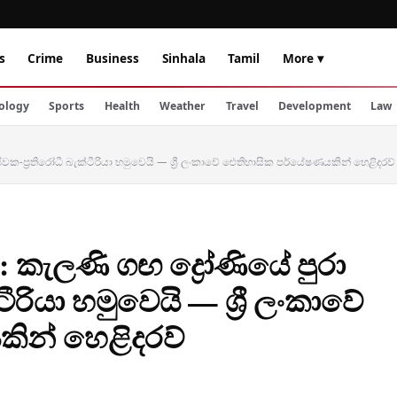
s
Crime
Business
Sinhala
Tamil
More ▾
ology
Sports
Health
Weather
Travel
Development
Law
ීවක-ප්‍රතිරෝධී බැක්ටීරියා හමුවෙයි — ශ්‍රී ලංකාවේ ඓතිහාසික පර්යේෂණයකින් හෙළිදරව්
කැලණි ගඟ ද්‍රෝණියේ පුරා
්ටීරියා හමුවෙයි — ශ්‍රී ලංකාවේ
ින් හෙළිදරව්