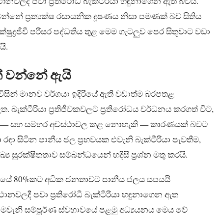
 ස්ථානවලදී පවා ප්‍රතිරෝධී බැක්ටීරියා හඳුනාගෙන ඇති බවයි.
 වන්නේ ප්‍රත්‍යක්ෂ රසායනික දූෂණය නිසා පමණක් බව සිතිය
ද්‍රජීවී පරිසර පද්ධතිය තුළ මෙම ගැටලුව පෙර සිතූවාට වඩා
යි.
් වන්නේ ඇයි
න් විසින් මානව වර්ගයා ඉදිරියේ ඇති වඩාත්ම බරපතළ
 බැක්ටීරියා ප්‍රතිජීවකවලට ප්‍රතිරෝධය වර්ධනය කරගත් විට,
ුෂ්කර — සහ සමහර අවස්ථාවල කළ නොහැකි — කාරණයක් බවට
ා සිටින පානීය ජල ප්‍රභවයක එවැනි බැක්ටීරියා පැවතීම,
‍ය සුරක්ෂිතතාව සම්බන්ධයෙන් හදිසි ප්‍රශ්න මතු කරයි.
ාපයේ 80%කට අධික ජනතාවට පානීය ජලය සපයයි
්ථානවලදී පවා ප්‍රතිරෝධී බැක්ටීරියා හඳුනාගෙන ඇත
 මෙවැනි සම්පූර්ණ ස්වභාවයේ පළමු අධ්‍යයනය මෙය වේ