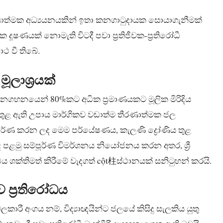
‍යාත්මක අධ්‍යයනයකින් ඉතා කනගාටුදායක සොයාගැනීමක්
දූෂණයක් නොමැති විටදී පවා ප්‍රතිජීවක-ප්‍රතිරෝධී
ථ වී තිබේ.
ූලාශ්‍රයක්
නගහනයෙන් 80%කට අධික ප්‍රමාණයකට මූලික මිරිදිය
තුළ ඇති උපාය මාර්ගිකව වඩාත්ම තීරණාත්මක ජල
පූර්ණ කරන ලද මෙම පර්යේෂණය, කැලණි ද්‍රෝණිය තුළ
ලද පළමු සම්පූර්ණ විමර්ශනය නියෝජනය කරන අතර, ශ්‍රී
ය ශක්තිමත් කිරීමේ වැදගත් cột柱ස්ථානයක් සනිටුහන් කරයි.
 ප්‍රතිරෝධය
ී අංගය නම්, විද්‍යාඥයින්ට ජලයේ කිසිදු සැලකිය යුතු