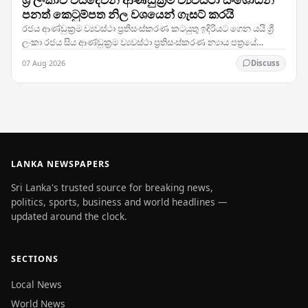
පනත් කෙටුම්පත නිල වශයෙන් ගැසට් කරයි
රජය ආණ්ඩුක්‍රම ව්‍යවස්ථා ප්‍රතිසංස්කරණ කටයුතු ඉදිරියට ගෙන යයි ශ්‍රී
ලංකා රජය සිය ආණ්ඩුක්‍රම ව්‍යවස්ථා ප්‍රතිසංස්කරණ න්‍යාය පත්‍රයේ
තීරණාත්මක පියවරක් තබමින්,…
07 Aug 2026
Discuss
LANKA NEWSPAPERS
Sri Lanka's trusted source for breaking news,
politics, sports, business and world headlines —
updated around the clock.
SECTIONS
Local News
World News