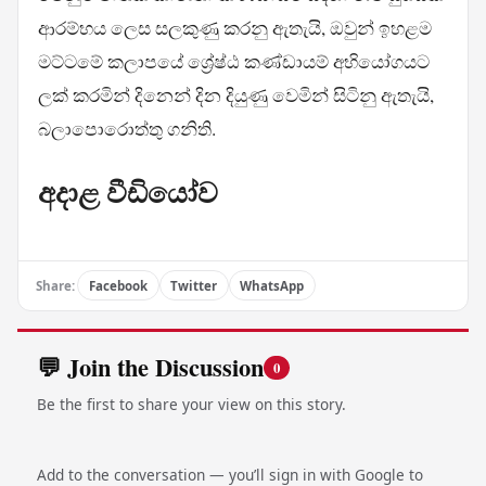
ආරම්භය ලෙස සලකුණු කරනු ඇතැයි, ඔවුන් ඉහළම
මට්ටමේ කලාපයේ ශ්‍රේෂ්ඨ කණ්ඩායම් අභියෝගයට
ලක් කරමින් දිනෙන් දින දියුණු වෙමින් සිටිනු ඇතැයි,
බලාපොරොත්තු ගනිති.
අදාළ වීඩියෝව
Share:
Facebook
Twitter
WhatsApp
💬 Join the Discussion
0
Be the first to share your view on this story.
Add to the conversation — you’ll sign in with Google to