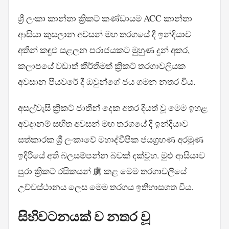
ශ්‍රී ලංකා කාන්තා ක්‍රිකට් කණ්ඩායම ACC කාන්තා
ආසියා කුසලාන අවසන් මහ තරගයේ දී ඉන්දියාව
අතින් කඳුළු සළලන පරාජයකට මුහුණ දුන් අතර,
කලාපයේ වඩාත් කීර්තිමත් ක්‍රිකට් තරගාවලියක
අවසාන පියවරේ දී ඔවුන්ගේ ජය ගමන නතර විය.
අසල්වැසි ක්‍රිකට් ජාතීන් දෙක අතර දියත් වූ මෙම ඉහළ
අවදානම් සහිත අවසන් මහ තරගයේ දී ඉන්දියාව
සත්කාරක ශ්‍රී ලංකාවේ මහාද්වීපික ජයග්‍රහණ අරමුණ
ඉදිරියේ අති බලසම්පන්න බවක් දක්වූහ. මුළු ආසියාව
පුරා ක්‍රිකට් රසිකයන් 虜 කළ මෙම තරගාවලියේ
උච්චස්ථානය ලෙස මෙම තරගය ඉතිහාසගත විය.
සිහිවටනයක් ව නතර වූ