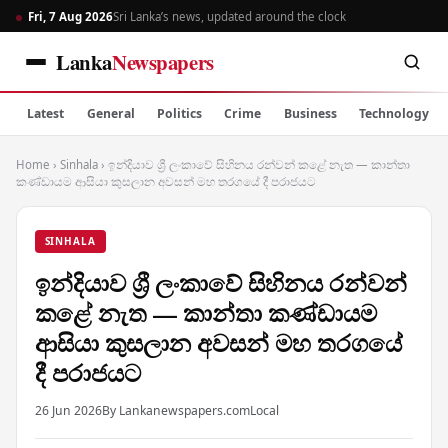
Fri, 7 Aug 2026
Sri Lanka’s news, updated around the clock
Lanka
Newspapers
Latest
General
Politics
Crime
Business
Technology
Home
›
Sinhala
›
ඉන්දියාව ශ්‍රී ලංකාවේ සිහිනය රන්වන් කළේ නැත — කාන්තා
කණ්ඩායම ආසියා කුසලාන අවසන් මහ තරගයේ දී පරාජයට
SINHALA
ඉන්දියාව ශ්‍රී ලංකාවේ සිහිනය රන්වන්
කළේ නැත — කාන්තා කණ්ඩායම
ආසියා කුසලාන අවසන් මහ තරගයේ
දී පරාජයට
26 Jun 2026
By Lankanewspapers.com
Local