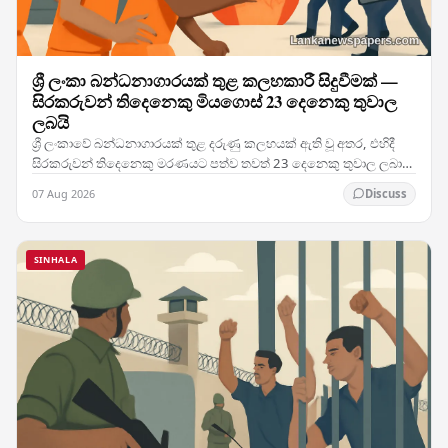
ශ්‍රී ලංකා බන්ධනාගාරයක් තුළ කලහකාරී සිදුවීමක් —
සිරකරුවන් තිදෙනෙකු මියගොස් 23 දෙනෙකු තුවාල
ලබයි
ශ්‍රී ලංකාවේ බන්ධනාගාරයක් තුළ දරුණු කලහයක් ඇති වූ අතර, එහිදී
සිරකරුවන් තිදෙනෙකු මරණයට පත්ව තවත් 23 දෙනෙකු තුවාල ලබා
ඇති මෙම සිදුවීම රටේ බන්ධනාගාර ක්‍රමය පිළිබඳ…
07 Aug 2026
Discuss
SINHALA