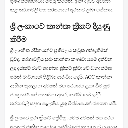
ගුණාත්මකභාවය ඔප්පු කරමින්, ඉතා දැඩිව අවසන්
කළ තරගාවලි මහ තරගයෙන් ශූරතාව ලබා ගත්තාය.
ශ්‍රී ලංකාවේ කාන්තා ක්‍රිකට් දියුණු
කිරීම
ශ්‍රී ලාංකික රසිකයන්ට ප්‍රතිඵලය කටුක අත්දැකීමක්
වූවද, තරගාවලිය පුරා කාන්තා කණ්ඩායමේ දක්වන
ලද දස්කම් රටේ කාන්තා ක්‍රිකට් ක්‍රීඩාවේ ධනාත්මක
ගමන් මාර්ගයක් පිළිබඳ ආරංචිය දෙයි. ACC කාන්තා
ආසියා කුසලාන අවසන් මහ තරගයට ළඟා වීම සුළු
ජයග්‍රහණයක් නොවන අතර, කණ්ඩායම ඉදිරි
තරගාවලි සඳහා සැලකිය යුතු විශ්වාසයක් රැගෙන යයි.
ශ්‍රී ලංකාව පුරා ක්‍රිකට් ප්‍රේමීහු, මෙම අවසන් මහ තරග
පෙනුම ජාතික කාන්තා කණ්ඩායම සඳහා නව යුගයක