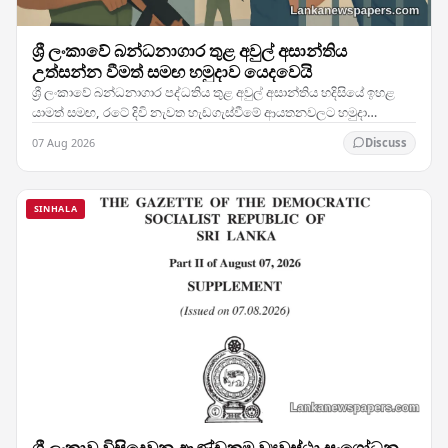
ශ්‍රී ලංකාවේ බන්ධනාගාර තුළ අවුල් අසාන්තිය
උත්සන්න වීමත් සමඟ හමුදාව යෙදවෙයි
ශ්‍රී ලංකාවේ බන්ධනාගාර පද්ධතිය තුළ අවුල් අසාන්තිය හදිසියේ ඉහළ
යාමත් සමඟ, රටේ දිවි නැවත හැඩගැස්වීමේ ආයතනවලට හමුදා
සෙබළුන් යෙදවීමට බලධාරීන් තීරණය කර ඇති බව…
07 Aug 2026
Discuss
SINHALA
ශ්‍රී ලංකාව විසිදෙවන ආණ්ඩුක්‍රම ව්‍යවස්ථා සංශෝධන