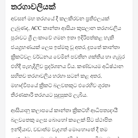
තරගාවලියක්
අවසන් මහ තරගයේ දී කලකිරවන ප්‍රතිඵලයක්
ලැබුණද, ACC කාන්තා ආසියා කුසලාන තරගාවලිය
පුරාවට ශ්‍රී ලංකාවේ ගමන ඉතා ඉදිරිපත්කළ හැකි
ජයග්‍රහණයක් ලෙස ඉස්මතු වූ අතර, දූපතේ කාන්තා
ක්‍රිකට්වල වර්ධනය වෙමින් පවතින ශක්තිය හා ගැඹුර
එහිදී පැහැදිලිව ප්‍රදර්ශනය විය. කණ්ඩායම අධිෂ්ඨාන
සහිතව තරගාවලිය හරහා සටන් කළ අතර,
මහාද්වීපයේ ක්‍රිකට් බලවතකුට එරෙහිව ශූරතා
තීරණකාරී තරගයට සුදුසුකම් ලැබීය.
ආසියානු කලාපයේ කාන්තා ක්‍රිකට්හි ආධිපත්‍යදායී
බලවතෙකු ලෙස බොහෝ කලෙක් සිට ස්ථාපිත
ඉන්දියාව, වඩාත්ම වැදගත් මොහොතේ දී තම