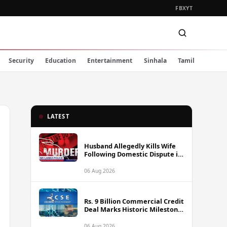
FB
X
YT
Security
Education
Entertainment
Sinhala
Tamil
LATEST
Husband Allegedly Kills Wife
Following Domestic Dispute in
Ambakote
06 Aug 2026
Rs. 9 Billion Commercial Credit
Deal Marks Historic Milestone
on Colombo Stock Exchange
06 Aug 2026