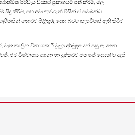
ත්මක පිරිවැය විස්තර ප්‍රකාශයට පත් කිරීම, මිල
් සිදු කිරීම, සහ අමාත්‍යවරුන් විසින් ඒ සම්බන්ධ
 හැරීමකින් තොරව පිළිතුරු දෙන බවට කැපවීමක් ඇති කිරීම
ර, මෑත කාලීන විනාශකාරී මූල්‍ය අර්බුදයෙන් පසු ආයතන
. එම විශ්වාසය අගනා හා දුෂ්කරව ජය ගත් දෙයක් ව ඇති