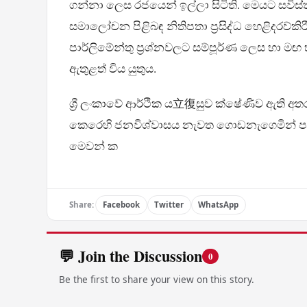
ගන්නා ලෙස රජයෙන් ඉල්ලා සිටිති. මෙයට සවිස්තරා
සමාලෝචන පිළිබඳ නිතිපතා ප්‍රසිද්ධ හෙළිදරව්කිරීම
පාර්ලිමේන්තු ප්‍රශ්නවලට සම්පූර්ණ ලෙස හා මඟ
ඇතුළත් විය යුතුය.
ශ්‍රී ලංකාවේ ආර්ථික ය立復සුව ක්ෂේ‍ණිව ඇති අත
කෙරෙහි ජනවිශ්වාසය නැවත ගොඩනැගෙමින් පවතී
මෙවන් ක
Share:
Facebook
Twitter
WhatsApp
💬 Join the Discussion
0
Be the first to share your view on this story.