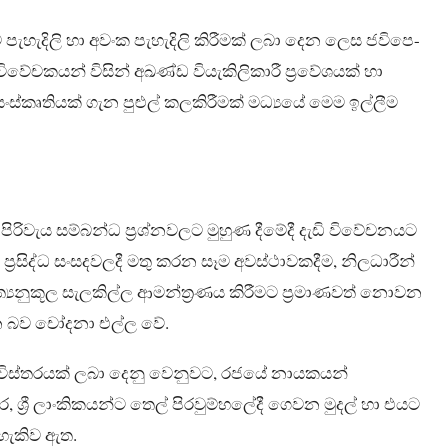
පැහැදිලි හා අවංක පැහැදිලි කිරීමක් ලබා දෙන ලෙස ජවිපෙ-
වේචකයන් විසින් අඛණ්ඩ වියැකිලිකාරී ප්‍රවේශයක් හා
ස්කෘතියක් ගැන පුළුල් කලකිරීමක් මධ්‍යයේ මෙම ඉල්ලීම
ිරිවැය සම්බන්ධ ප්‍රශ්නවලට මුහුණ දීමේදී දැඩි විවේචනයට
‍රසිද්ධ සංසදවලදී මතු කරන සෑම අවස්ථාවකදීම, නිලධාරීන්
්‍යනුකූල සැලකිල්ල ආමන්ත්‍රණය කිරීමට ප්‍රමාණවත් නොවන
ෙන බව චෝදනා එල්ල වේ.
විස්තරයක් ලබා දෙනු වෙනුවට, රජයේ නායකයන්
ර, ශ්‍රී ලාංකිකයන්ට තෙල් පිරවුම්හලේදී ගෙවන මුදල් හා එයට
හැකිව ඇත.