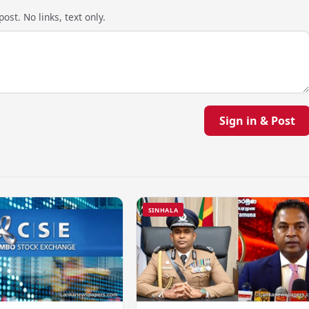
ost. No links, text only.
Sign in & Post
SINHALA