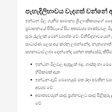
පැහැදිලිභාවය වැදගත් වන්නේ 
ඉන්ධන මිල ගැනීම සාමාන්‍ය ශ්‍රී ලාංකිකයාගේ
ප්‍රවාහනයේ පිරිවැයේ සිට අත්‍යවශ්‍ය භාණ්ඩවල
පුරා රැල්ලක් මෙන් ව්‍යාප්ත වේ. විනිවිදභාවයෙන
සාධාරණ ලෙස අය කරනු ලබන්නේද, නැතහොත් ස
සහනාධාර ලබා දෙන්නේද යන්න තක්සේරු කිරී
ඉන්ධන මිලවල ඇතුළත් බදු, ගාස්තු හා මෙහෙ
හිමිකමක් ඇත
ඉන්ධන-දැඩි මෙහෙයුම් මත රඳා පවතින ව්
අවශ්‍ය වේ
අමාත්‍යවරුන් සෘජු ප්‍රශ්නවලට සෘජු පිළිතුර
වේ