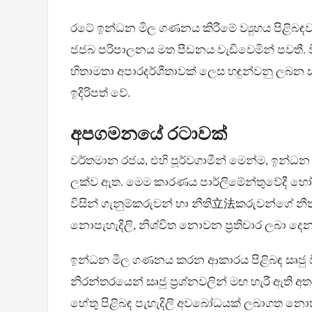
රටේ ඉන්ධන මිල ගණනය කිරීමේ ව්‍යුහය පිළිබඳව 
ජජබ පරිපාලනය මත පීඩනය වැඩිවෙමින් පවතී. වි
හිතාමතා අපාරදර්ශීතාවක් ලෙස හඳුන්වනු ලබන සං
ඉදිරිපත් වේ.
අපගමනයේ රටාවක්
වර්තමාන රජය, එහි පූර්වගාමීන් මෙන්ම, ඉන්ධන ප
ලක්ව ඇත. මෙම කාරණය පාර්ලිමේන්තුවේදී හෝ ප්
විසින් ගැනුම්කරුවන් හා නීති立法කරුවන්ගේ නීත
නොපැහැදිලි, නිශ්චිත නොවන ප්‍රතිචාර ලබා ද
ඉන්ධන මිල ගණනය කරන ආකාරය පිළිබඳ සෘජු 
නිරන්තරයෙන් සෘජු ප්‍රශ්නවලින් මඟ හැරී ඇති අත
හේතු පිළිබඳ පැහැදිලි අවබෝධයක් ලබාගත නො