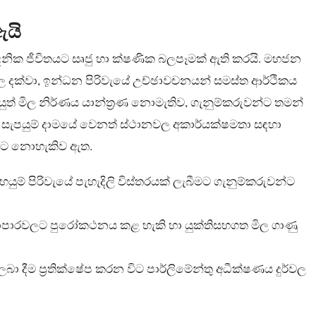
ඇයි
 දෛනික ජීවිතයට සෘජු හා ක්ෂණික බලපෑමක් ඇති කරයි. මහජන
 මිල දක්වා, ඉන්ධන පිරිවැයේ උච්ඡාවචනයන් සමස්ත ආර්ථිකය
් යුත් මිල නිර්ණය යාන්ත්‍රණ නොමැතිව, ගැනුම්කරුවන්ට තමන්
ැපයුම් දාමයේ වෙනත් ස්ථානවල අකාර්යක්ෂමතා සඳහා
මට නොහැකිව ඇත.
යුම් පිරිවැයේ පැහැදිලි විස්තරයක් ලැබීමට ගැනුම්කරුවන්ට
‍යාපාරවලට පුරෝකථනය කළ හැකි හා යුක්තිසහගත මිල ගාණු
ු ලබා දීම ප්‍රතික්ෂේප කරන විට පාර්ලිමේන්තු අධීක්ෂණය දුර්වල