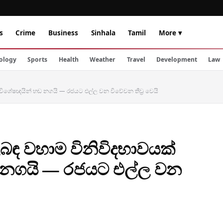
s
Crime
Business
Sinhala
Tamil
More ▾
ology
Sports
Health
Weather
Travel
Development
Law
 විශේෂඥයින් හඬ නගයි — රජයට එල්ල වන විවේචන තීව්‍ර වෙයි
ිබඳ වහාම විනිවිදභාවයක්
 නගයි — රජයට එල්ල වන