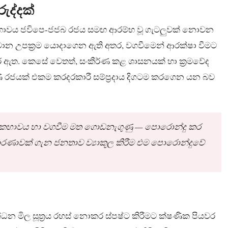
ුද්දක්
ිලිභාවය ජවිපෙ-ජජබ රජය සමඟ ආරම්භ වූ ගැටලුවක් නොවන
 සමාන උපක්‍රම යොදාගෙන ඇති අතර, වගවීමෙන් ආරක්ෂා වීමට
 ඇත. කෙසේ වෙතත්, සංකීර්ණ කළ ශාසනයක් හා ක්‍රමවේද
ැමිණි රජයක් එකම කරදරකාරී සම්ප්‍රදාය දිගටම කරගෙන යන බව
ංකභාවය හා වගවීම මත ගොඩනැගුණු — පොරොන්දු කර
 කාරණාවක් ගැන ජනතාව ව්‍යාකූල කිරීම එම පොරොන්දුවේ
ධන මිල සූත්‍රය රහස් නොකර ස්පෂ්ට කිරීමට ක්ෂණික පියවර