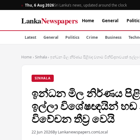
Thu, 6 Aug 2026
Sri Lanka’s news, updated around the clock
Lanka
Newspapers
Home
General
Politic
Latest
General
Politics
Crime
Business
Techn
Home
›
Sinhala
›
ඉන්ධන මිල නිර්ණය පිළිබඳ වහාම විනිවිදභාවයක් ඉල්ලා
SINHALA
ඉන්ධන මිල නිර්ණය පිළ
ඉල්ලා විශේෂඥයින් හඬ
විවේචන තීව්‍ර වෙයි
22 Jun 2026
By Lankanewspapers.com
Local