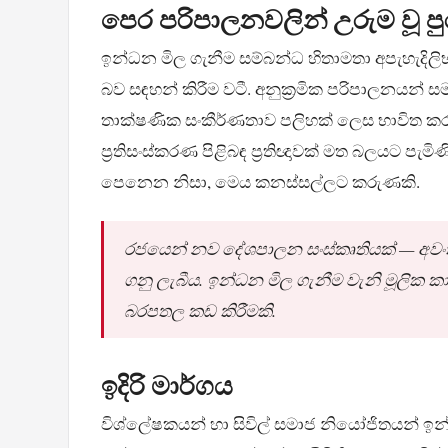
පෙර පරිපාලනවලින් උරුම වූ පුර
ඉන්ධන මිල ගැනීම සම්බන්ධ හිතාමතා අපැහැද
බව සඳහන් කිරීම වටී. අනුක්‍රමික පරිපාලනයන්
තාක්ෂණික සංකීර්ණතාව පලිහක් ලෙස භාවිත කර
ප්‍රතිසංස්කරණ පිළිබඳ ප්‍රතිඥාවක් මත බලයට ප
පෙනෙන නිසා, මෙය කනස්සල්ලට කරුණකි.
රජයෙන් නව දේශපාලන සංස්කෘතියක් — අව
ගනු ලැබීය. ඉන්ධන මිල ගැනීම වැනි මූලික
බරපතල කඩ කිරීමකි.
ඉදිරි මාර්ගය
විශ්ලේෂකයන් හා සිවිල් සමාජ නියෝජිතයන් ඉන්