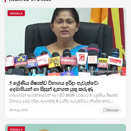
SINHALA
5 ශ්‍රේණිය ශිෂ්‍යත්ව විභාගය ඉරිදා පැවැත්වේ:
දෙමාපියන් හා සිසුන් දැනගත යුතු කරුණු
බෙහෙවින් අපේක්ෂාවෙන් බලා සිටි 2026 වර්ෂයේ 5 ශ්‍රේණිය ශිෂ්‍යත්ව
විභාගය මෙම ඉරිදා, අගෝස්තු 9 වැනිදා පැවැත්වීමට නියමිත අතර,
දිවයිනේ සෑම කෙළවරකම සුමටව පරීක්ෂණය…
08 Aug 2026
Discuss
SINHALA