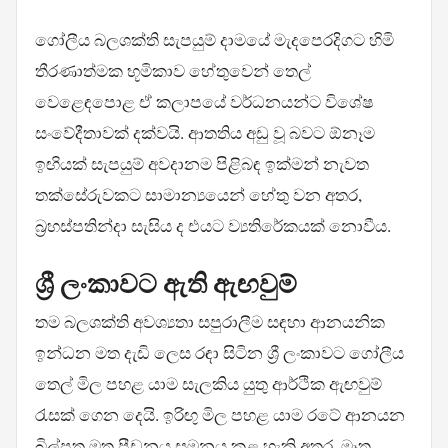
ගෝලීය බලශක්ති සැපයුම් දාමයේ මැදපෙරදිගට හිමි
තීරණාත්මක භූමිකාව හේතුවෙන් තෙල්
වෙළෙඳපොළ ඒ කලාපයේ වර්ධනයන්ට විශේෂ
සංවේදීතාවක් දක්වයි. ආතතිය අඩු වූ බවට ඕනෑම
ඉඟියක් සැපයුම් අවදානම පිළිබඳ ඉක්මන් නැවත
තක්සේරුවකට සාමාන්‍යයෙන් හේතු වන අතර,
බ්‍රහස්පතින්දා සැසිය ද එයට ව්‍යතිරේකයක් නොවීය.
ශ්‍රී ලංකාවට ඇති ඇඟවුම්
තම බලශක්ති අවශ්‍යතා සපුරාලීම සඳහා ආනයනික
ඉන්ධන මත දැඩි ලෙස රඳා සිටින ශ්‍රී ලංකාවට ගෝලීය
තෙල් මිල පහළ යාම සැලකිය යුතු ආර්ථික ඇඟවුම්
රැසක් ගෙන දෙයි. ඉරිඟු මිල පහළ යාම රටේ ආනයන
බිල්පත මත පීඩනය සමනය කළ හැකි අතර, මෑත