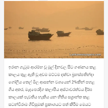
ඉරාන ගැටුම ආරම්භ වූ මුල් දිනවල සිට ගණනය කළ
කාලය තුළ ඇති වූ අවම මට්ටම දක්වා බ්‍රහස්පතින්දා
ගෝලීය තෙල් මිල ආසන්න වශයෙන් 2%කින් පහළ
ගිය අතර, මැදපෙරදිග කලාපීය අස්ථාවරත්වය දීර්ඝ
කාලයක් පැවතිය හැකිය යන භීතිය සශ්‍රාන්ත කළ
සටන්විරාම ගිවිසුමක් ප්‍රකාශයට පත් කිරීම මෙයට