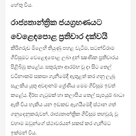
හේතු විය.
රාජ්‍යතාන්ත්‍රික ජයග්‍රහණයට
වෙළෙඳපොළ ප්‍රතිචාර දක්වයි
කිරිගරුඬ මිලෙහි තියුණු පහළ වැටීම, සටන්විරාම
ගිවිසුමට වෙළෙඳපොළ ලබා දුන් ක්‍ෂණික ප්‍රතිචාරය
පිළිබිඹු කළේය. සතුරුතා ආරම්භ වූ දා සිට තෙල්
වටිනාකම් සකසා ගැනීමේදී ඇතුළත් කර ගනු ලැබූ
සැලකිය යුතු අවදානම් ශ්‍රේණිය මෙම ගිවිසුම ඉවත්
කළේය. දීර්ඝ ගැටුමක් හා කලාපීය තෙල් සැපයුම් බාධා
ඇති විය හැකිය යන ඉඩකඩ ඇගයීමේදී ස්ථාන ගත්
ගනුදෙනුකරුවන්, රාජ්‍යතාන්ත්‍රික ගිවිසුම තහවුරු වූ
වහාම ඔවුන්ගේ ස්ථාවරයන් සකස් කර ගැනීමට
ඉක්මන් විය.