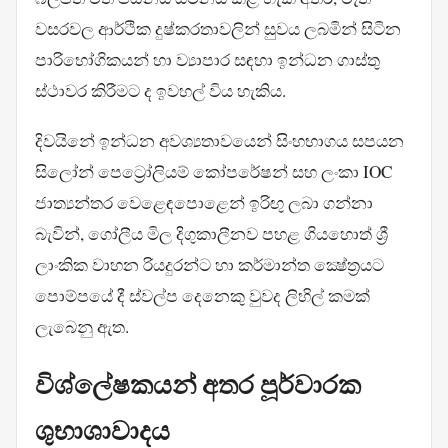
වසරවල ආර්ථික දුෂ්කරතාවලින් සුවය ලබමින් සිටින
පාරිභෝගිකයන් හා ව්‍යාපාර සඳහා ඉන්ධන ගාස්තු
ස්ථාවර කිරීමට ද ඉවහල් විය හැකිය.
දිවයිනේ ඉන්ධන අවශ්‍යතාවයෙන් සිංහභාගය සපයන
සිලෝන් පෙට්‍රෝලියම් කෝපරේෂන් සහ ලංකා IOC
ජාත්‍යන්තර වෙළෙඳපොළෙන් ඉරිඟු ලබා ගන්නා
බැවින්, ගෝලීය මිල දිගුකාලීනව පහළ ගියහොත් ශ්‍රී
ලාංකික වාහන රියදුරන්ට හා කර්මාන්ත ක්‍ෂේත්‍රයට
පොම්පයේ දී ස්වල්ප දෙනෙකු වුවද ලිහිල් කමක්
ලැබෙනු ඇත.
විශ්ලේෂකයන් අතර පූර්වාරක
ශුභාශාවාදය