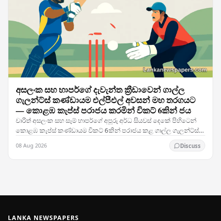
අසලංක සහ හාපර්ගේ දැවැන්ත ක්‍රීඩාවෙන් ගාල්ල
ගැලන්ට්ස් කණ්ඩායම එල්පීඑල් අවසන් මහ තරගයට
— කොළඹ කැප්ස් පරාජය කරමින් විකට් 6කින් ජය
චාරිත් අසලංක සහ සෑම් හාපර්ගේ අපූරු අර්ධ සියවස් දෙකේ පිහිටෙන්
කොළඹ කැප්ස් කණ්ඩායම විකට් 6කින් පරාජය කළ ගාල්ල ගැලන්ට්ස්
කණ්ඩායම ලංකා ප්‍රිමියර් ලීග් අවසාන මහ…
08 Aug 2026
Discuss
LANKA NEWSPAPERS