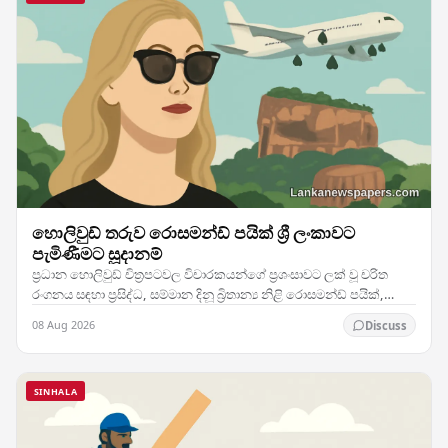
හොලිවුඩ් තරුව රොසමන්ඩ් පයික් ශ්‍රී ලංකාවට
පැමිණීමට සූදානම්
ප්‍රධාන හොලිවුඩ් චිත්‍රපටවල විචාරකයන්ගේ ප්‍රශංසාවට ලක් වූ චරිත
රංගනය සඳහා ප්‍රසිද්ධ, සම්මාන දිනූ බ්‍රිතාන්‍ය නිළි රොසමන්ඩ් පයික්,
දිවයිනට සැලකිය යුතු…
08 Aug 2026
Discuss
SINHALA