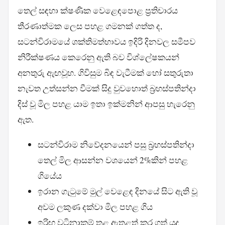
තෙල් සඳහා ක්ෂණික වෙළෙඳපොළ ප්‍රතිචාරය
තීරණාත්මක ලෙස පහළ ගමනක් ගත්ත ද,
සටන්විරාමයේ ශක්තිමත්භාවය ඉදිරි දිනවල සමීපව
නිරීක්ෂණය කෙරෙනු ඇති බව විශ්ලේෂකයන්
අනතුරු ඇඟවූහ. ගිවිසුම බිඳ වැටීමක් හෝ සතුරුතා
නැවත උත්සන්න වීමක් සිදු වුවහොත් බ්‍රහස්පතින්දා
දිස් වූ මිල පහළ යාම ඉතා ඉක්මනින් ආපසු හැරෙනු
ඇත.
සටන්විරාම නිවේදනයෙන් පසු බ්‍රහස්පතින්දා
තෙල් මිල ආසන්න වශයෙන් 2%කින් පහළ
ගියේය
ඉරාන ගැටුමේ මුල් වෙළෙඳ දිනයේ සිට ඇති වූ
අවම ලකුණ දක්වා මිල පහළ ගිය
ඉරිඟු වටිනාකම් තුළ ඇතුළත් කර ගත් යුද