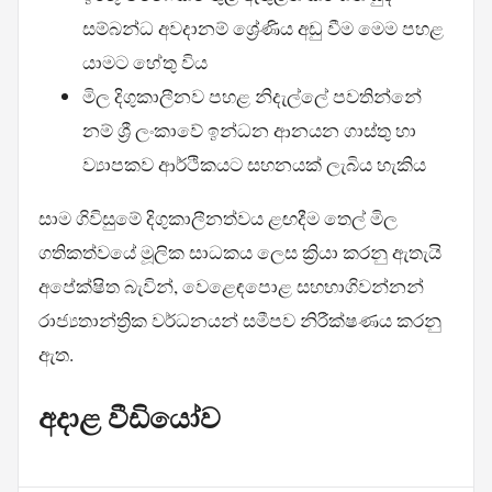
සම්බන්ධ අවදානම් ශ්‍රේණිය අඩු වීම මෙම පහළ
යාමට හේතු විය
මිල දිගුකාලීනව පහළ නිදැල්ලේ පවතින්නේ
නම් ශ්‍රී ලංකාවේ ඉන්ධන ආනයන ගාස්තු හා
ව්‍යාපකව ආර්ථිකයට සහනයක් ලැබිය හැකිය
සාම ගිවිසුමේ දිගුකාලීනත්වය ළඟදීම තෙල් මිල
ගතිකත්වයේ මූලික සාධකය ලෙස ක්‍රියා කරනු ඇතැයි
අපේක්ෂිත බැවින්, වෙළෙඳපොළ සහභාගිවන්නන්
රාජ්‍යතාන්ත්‍රික වර්ධනයන් සමීපව නිරීක්ෂණය කරනු
ඇත.
අදාළ වීඩියෝව