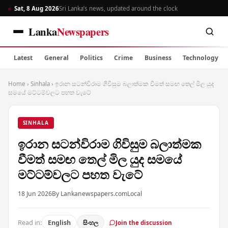
Sat, 8 Aug 2026
Sri Lanka’s news, updated around the clock
Lanka
Newspapers
Latest
General
Politics
Crime
Business
Technology
Home
›
Sinhala
›
ඉරාන සටන්විරාම ගිවිසුම බලාත්මක වීමත් සමඟ තෙල් මිල යුද
සමයේ මට්ටම්වලට පහත වැටේ
SINHALA
ඉරාන සටන්විරාම ගිවිසුම බලාත්මක
වීමත් සමඟ තෙල් මිල යුද සමයේ
මට්ටම්වලට පහත වැටේ
18 Jun 2026
By Lankanewspapers.com
Local
Read in:
English
සිංහල
Join the discussion