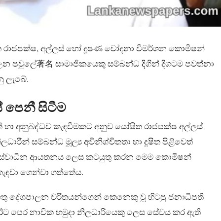
ිත රාජපක්ෂ, අල්ලස් හෝ දූෂණ චෝදනා විමර්ශන කොමිෂන්
ාලන පවුලේ著名 සාමාජිකයෙකු සම්බන්ධ දිගින් දිගටම පවත්නා
ු ලැබේ.
 පෙනී සිටීම
 හා අනුබද්ධව කැඳවීමකට අනුව යෝෂිත රාජපක්ෂ අල්ලස්
ධාරීන් සම්බන්ධ මූල්‍ය අවිනිශ්චිතතා හා දූෂිත පිළිවෙත්
්‍රධාන ස්වාධීන ආයතනය ලෙස කටයුතු කරන මෙම කොමිෂන්
ැඳවා ගෙන්වා ගත්තේය.
ු දේශපාලන චරිතයන්ගෙන් කෙනෙකු වූ හිටපු ජනාධිපති
 ඊට පෙර නාවික හමුදා නිලධාරියෙකු ලෙස සේවය කර ඇති