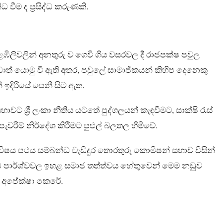
ධ වීම ද ප්‍රසිද්ධ කරුණකි.
ළඹිලිවලින් අනතුරු ව ගෙවී ගිය වසරවල දී රාජපක්ෂ පවුල
ාත් යොමු වී ඇති අතර, පවුලේ සාමාජිකයන් කිහිප දෙනෙකු
් ඉදිරියේ පෙනී සිට ඇත.
 ශ්‍රී ලංකා නීතිය යටතේ පුද්ගලයන් කැඳවීමට, සාක්ෂි රැස්
ැවරීම් නිර්දේශ කිරීමට පුළුල් බලතල හිමිවේ.
ෂය පථය සම්බන්ධ වැඩිදුර තොරතුරු කොමිෂන් සභාව විසින්
 පාර්ශ්වවල ඉහළ සමාජ තත්ත්වය හේතුවෙන් මෙම නඩුව
ි අපේක්ෂා කෙරේ.