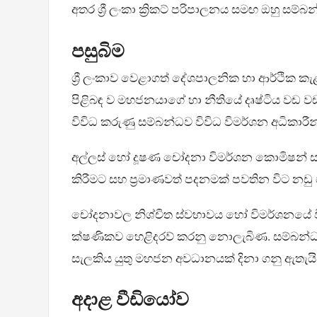
අතර ශ්‍රී ලංකා ක්‍රිකට් පරිපාලනය සමඟ ඔහු සම්බන්
පසුබිම
ශ්‍රී ලංකාව වෙළාගත් දේශපාලනික හා ආර්ථික කැ
පිළිබඳ ව මහජනයාගේ හා නීතියේ දෘෂ්ටිය වඩ වඩ
විවිධ කරුණු සම්බන්ධව විවිධ විමර්ශන අධිකාරීන
අල්ලස් හෝ දූෂණ චෝදනා විමර්ශන කොමිෂන් සභාවට
කිරීමට සහ ප්‍රමාණවත් පදනමක් පවතින විට නඩු ප
චෝදනාවල නිශ්චිත ස්වභාවය හෝ විමර්ශනයේ වි
ක්ෂණිකව හෙළිදරව් කරනු නොලැබිණ. සම්බන්ධ
සැලකිය යුතු මහජන අවධානයක් දිනා ගනු ඇතැය
අදාළ වීඩියෝව