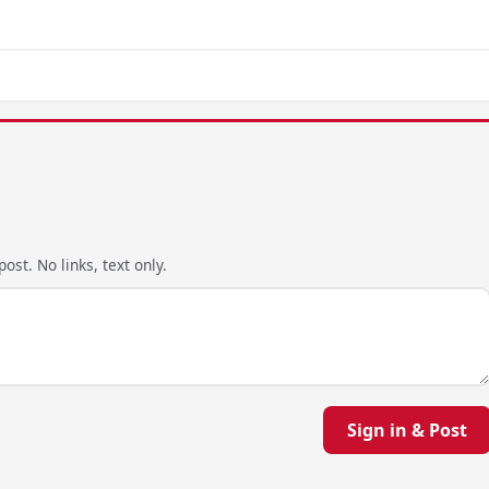
ost. No links, text only.
Sign in & Post