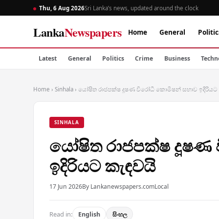
Thu, 6 Aug 2026
Sri Lanka’s news, updated around the clock
Lanka
Newspapers
Home
General
Politic
Latest
General
Politics
Crime
Business
Techn
Home
›
Sinhala
›
යෝෂිත රාජපක්ෂ දූෂණ විරෝධී කොමිෂන් සභාව ඉදිරියට
SINHALA
යෝෂිත රාජපක්ෂ දූෂණ 
ඉදිරියට කැඳවයි
17 Jun 2026
By Lankanewspapers.com
Local
Read in:
English
සිංහල