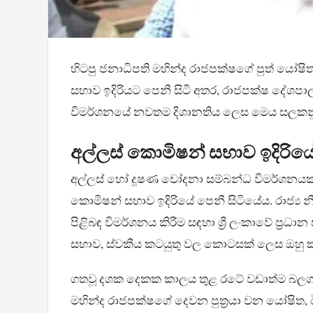
හිටපු ජනාධිපති මහින්ද රාජපක්ෂගේ පුත් යෝෂ
සභාව ඉදිරියට පෙනී සිටි අතර, රාජපක්ෂ දේශප
විමර්ශනයේ නවතම දිශානතිය ලෙස මෙය සලකන
අල්ලස් කොමිෂන් සභාව ඉදිරියේ
අල්ලස් හෝ දූෂණ චෝදනා සම්බන්ධ විමර්ශනයක්
කොමිෂන් සභාව ඉදිරියේ පෙනී සිටියේය. රාජ්‍ය නිල
පිළිබඳ විමර්ශනය කිරීම සඳහා ශ්‍රී ලංකාවේ ප
සභාව, ස්වකීය කටයුතු වල කොටසක් ලෙස ඔහු ක
ගතවූ දශක දෙකක කාලය තුළ රටේ වඩාත්ම බලගත
මහින්ද රාජපක්ෂගේ දෙවන පුත්‍රයා වන යෝෂිත,