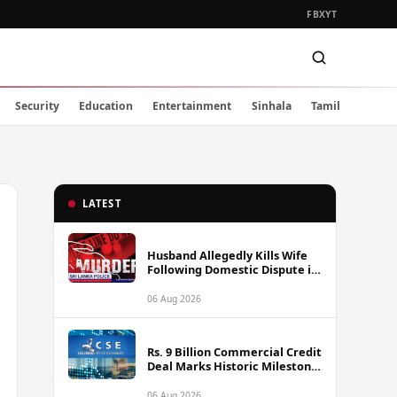
FB
X
YT
Security
Education
Entertainment
Sinhala
Tamil
LATEST
Husband Allegedly Kills Wife
Following Domestic Dispute in
Ambakote
06 Aug 2026
Rs. 9 Billion Commercial Credit
Deal Marks Historic Milestone
on Colombo Stock Exchange
06 Aug 2026