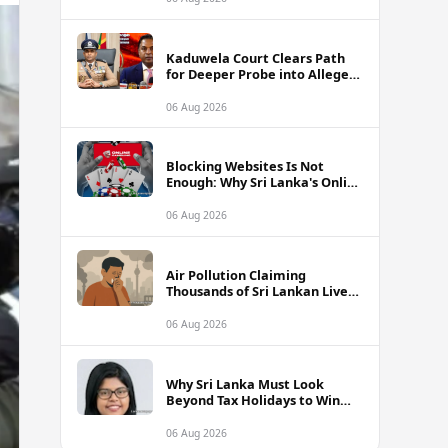
Kaduwela Court Clears Path
for Deeper Probe into Alleged
IGP Assassination Plot Linked
to Sagara Kariyawasam
06 Aug 2026
Blocking Websites Is Not
Enough: Why Sri Lanka's Online
Gambling Problem Runs Far
Deeper
06 Aug 2026
Air Pollution Claiming
Thousands of Sri Lankan Lives
Annually, Experts Warn
06 Aug 2026
Why Sri Lanka Must Look
Beyond Tax Holidays to Win
Over Foreign Investors
06 Aug 2026