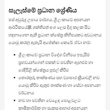
සැලැස්මේ ප්‍රධාන ශ්‍රේණිය
පස් අවුරුදු උපාය මාර්ගය, ශ්‍රී ලංකාවේ අපනයන
ආර්ථිකයේ原 ශක්තිමත් අංශ ලෙස දිගු කලක සිට
හඳුනාගෙන ඇති ප්‍රධාන ක්ෂේත්‍ර කිහිපයකට අවධානය
යොමු කරනු ඇතැයි අපේක්ෂා කෙරේ. ඒවා නම්:
ශ්‍රී ලංකාවේ ප්‍රධාන විදේශ විනිමය ඉපැයීම්
ප්‍රභවයන්ගෙන් එකක් ව පවතින ඇඟළුම් හා
රෙදිපිළි ක්ෂේත්‍රය පුළුල් කිරීම
තොරතුරු තාක්ෂණය සහ ව්‍යාපාර ක්‍රියාවලි නව
යොමු කිරීම ඇතුළු තාක්ෂණ හා සේවා අපනයන
වර්ධනය
නව හා පවතින වෙළෙඳ පොළවලට
කෘෂිකාර්මික හා සැකසූ ආහාර අපනයන