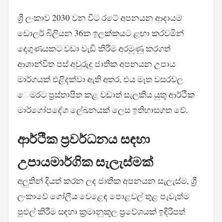
ශ්‍රී ලංකාව 2030 වන විට රටේ අපනයන ආදායම
ඩොලර් බිලියන 36ක ඉලක්කයට ළඟා කරවමින්
දෙගුණයකට වඩා වැඩි කිරීම අරමුණු කරගත්
ආශාන්විත පස් අවුරුදු ජාතික අපනයන උපාය
මාර්ගයක් එළිදක්වා ඇති අතර, එය මෑත වසරවල
ෙමරට ප්‍රස්තාපිත කළ වඩාත් සැලකිය යුතු ආර්ථික
මාර්ගෝපදේශ ලේඛනයක් ලෙස ඉතිහාසගත වේ.
ආර්ථික ප්‍රවර්ධනය සඳහා
උපායමාර්ගික සැලැස්මක්
අලුතින් දියත් කරන ලද ජාතික අපනයන සැලැස්ම, ශ්‍රී
ලංකාවේ ගෝලීය වෙළෙඳ පොළවල් තුළ පැවැත්ම
පුළුල් කිරීම සඳහා ක්‍රමානුකූල ප්‍රවේශයක් ඉදිරිපත්