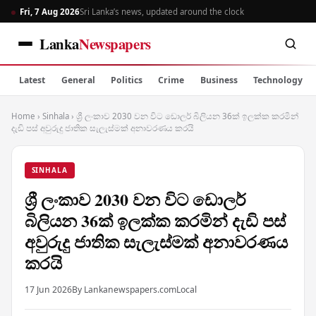
Fri, 7 Aug 2026
Sri Lanka’s news, updated around the clock
Lanka
Newspapers
Latest
General
Politics
Crime
Business
Technology
Home
›
Sinhala
›
ශ්‍රී ලංකාව 2030 වන විට ඩොලර් බිලියන 36ක් ඉලක්ක කරමින්
දැඩි පස් අවුරුදු ජාතික සැලැස්මක් අනාවරණය කරයි
SINHALA
ශ්‍රී ලංකාව 2030 වන විට ඩොලර්
බිලියන 36ක් ඉලක්ක කරමින් දැඩි පස්
අවුරුදු ජාතික සැලැස්මක් අනාවරණය
කරයි
17 Jun 2026
By Lankanewspapers.com
Local