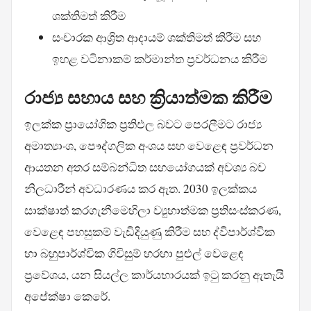
ශක්තිමත් කිරීම
සංචාරක ආශ්‍රිත ආදායම් ශක්තිමත් කිරීම සහ
ඉහළ වටිනාකම් කර්මාන්ත ප්‍රවර්ධනය කිරීම
රාජ්‍ය සහාය සහ ක්‍රියාත්මක කිරීම
ඉලක්ක ප්‍රායෝගික ප්‍රතිඵල බවට පෙරලීමට රාජ්‍ය
අමාත්‍යාංශ, පෞද්ගලික අංශය සහ වෙළෙඳ ප්‍රවර්ධන
ආයතන අතර සම්බන්ධිත සහයෝගයක් අවශ්‍ය බව
නිලධාරීන් අවධාරණය කර ඇත. 2030 ඉලක්කය
සාක්ෂාත් කරගැනීමෙහිලා ව්‍යුහාත්මක ප්‍රතිසංස්කරණ,
වෙළෙඳ පහසුකම් වැඩිදියුණු කිරීම සහ ද්විපාර්ශ්වික
හා බහුපාර්ශ්වික ගිවිසුම් හරහා පුළුල් වෙළෙඳ
ප්‍රවේශය, යන සියල්ල කාර්යභාරයක් ඉටු කරනු ඇතැයි
අපේක්ෂා කෙරේ.