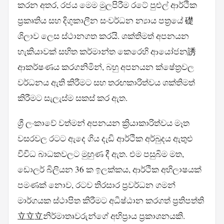
කරන අතර, රජය මෙම මුලපිරීම රටේ පුළුල් ආර්ථික
ප්‍රකෘතිය සහ දිගුකාලීන සංවර්ධන න්‍යාය පත්‍රයේ 礎
ශිලාව ලෙස ස්ථානගත කරයි. ශක්තිමත් අපනයන
හැකියාවක් සහිත කර්මාන්ත කෙරෙහි ආයෝජන誘
ආකර්ෂණය කරගනිමින්, බහු අපනයන ක්ෂේත්‍රවල
වර්ධනය ඇති කිරීමට සහ තරඟකාරිත්වය ශක්තිමත්
කිරීමට සැලැස්ම සකස් කර ඇත.
ශ්‍රී ලංකාවේ වත්මන් අපනයන ක්‍රියාකාරිත්වය මෑත
වසරවල රටට ඇදෙ ගිය දැඩි ආර්ථික අර්බුදය ඇතුළු
විවිධ බාධකවලට මුහුණ දී ඇත. එම පසුබිම මත,
ඩොලර් බිලියන 36 ක ඉලක්කය, ආර්ථික අභිලාෂයක්
පමණක් නොව, රටව තිරසාර ප්‍රවර්ධන ගමන්
මාර්ගයක ස්ථාපිත කිරීමට අධිෂ්ඨාන කරගත් ප්‍රතිපත්ති
立立立නිර්මාතෘවරුන්ගේ අභිප්‍රාය ප්‍රකාශනයකි.