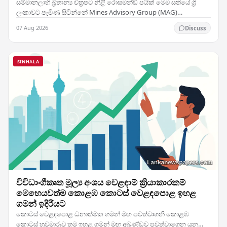
සම්මානලාභී බ්‍රිතාන්‍ය චිත්‍රපට නිළි රොසමන්ඩ් පයික් මෙම සතියේ ශ්‍රී
ලංකාවට පැමිණ සිටින්නේ Mines Advisory Group (MAG)
සංවිධානයේ තානාපතිනිය ලෙස ඇයට හිමි…
07 Aug 2026
Discuss
SINHALA
විවිධාංගීකෘත මූල්‍ය අංශය වෙළඳාම් ක්‍රියාකාරකම්
මෙහෙයවත්ම කොළඹ කොටස් වෙළඳපොළ ඉහළ
ගමන් ඉදිරියට
කොටස් වෙළඳපොළ ධනාත්මක ගමන් මඟ පවත්වාගනී කොළඹ
කොටස් හුවමාරුව තම ඉහළ ගමන් මඟ අඛණ්ඩව පවත්වාගෙන යන