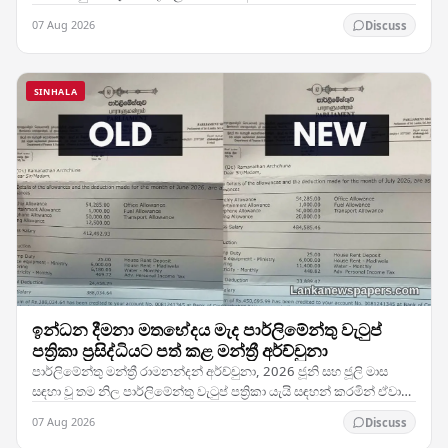
අතර, නවතම වෙළඳාම් සැසිය තුළ සමස්ත පිරිවැටුම මෙහෙයවන
07 Aug 2026
Discuss
ප්‍රධාන…
SINHALA
ඉන්ධන දීමනා මතභේදය මැද පාර්ලිමේන්තු වැටුප්
පත්‍රිකා ප්‍රසිද්ධියට පත් කළ මන්ත්‍රී අර්ච්චුනා
පාර්ලිමේන්තු මන්ත්‍රී රාමනන්දන් අර්ච්චුනා, 2026 ජූනි සහ ජූලි මාස
සඳහා වූ තම නිල පාර්ලිමේන්තු වැටුප් පත්‍රිකා යැයි සඳහන් කරමින් ඒවා
ප්‍රසිද්ධියේ නිකුත් කිරීමේ…
07 Aug 2026
Discuss