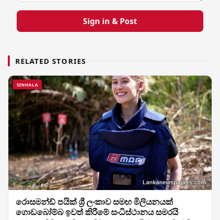
Sign in & Post
RELATED STORIES
SINHALA
රොසමන්ඩ් පයික් ශ්‍රී ලංකාව සමඟ මිලියනයක්
ගොඩබෝම්බ ඉවත් කිරීමේ සංධිස්ථානය සමරයි