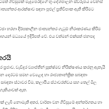
ත් ගිවිසුමක් මැදපෙරදිගේ භූ-දේශපාලන ස්වරූපය වෙනස්
න්තර ආරක්ෂාව සඳහා පුළුල් ප්‍රතිවිපාක ඇති කිරීමට
ාකච්ඡා හරහා දීර්ඝකාලීන ජාත්‍යන්තර ගැටුම් නිරාකරණය කිරීම
්සාහයන් මධ්‍යයේ ඉදිරිපත් වේ. එය වත්මන් එක්සත් ජනපද
.
කරයි
්‍රජාව, වැඩිදුර ව්‍යාප්තීන් සූක්ෂ්මව නිරීක්ෂණය කරනු ඇතැයි
දෙරටම සමඟ වෙළෙඳ හා රාජ්‍යතාන්ත්‍රික සබඳතා
ික සබඳතා ස්ථාවර වීම, කලාපීය ස්ථාවරත්වය සහ තෙල් මිල
 හැකියාවක් ඇත.
මක් ලැබී නොමැති අතර, වාර්තා වන ගිවිසුමේ අන්තර්ගතය හා