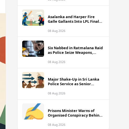
Asalanka and Harper Fire
Galle Gallants Into LPL Final
With Six-Wicket Victory Over
Colombo Kaps
08 Aug 2026
Six Nabbed in Ratmalana Raid
as Police Seize Weapons,
Grenade and Suspected Drug
Cash
08 Aug 2026
Major Shake-Up in Sri Lanka
Police Service as Senior
Officers Including SDIGs Face
Transfers
08 Aug 2026
Prisons Minister Warns of
Organised Conspiracy Behind
Recent Island-Wide Jail Unrest
08 Aug 2026