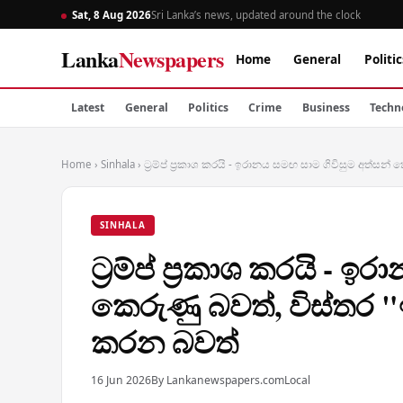
Sat, 8 Aug 2026
Sri Lanka’s news, updated around the clock
Lanka
Newspapers
Home
General
Politic
Latest
General
Politics
Crime
Business
Techn
Home
›
Sinhala
›
ට්‍රම්ප් ප්‍රකාශ කරයි - ඉරානය සමඟ සාම ගිවිසුම අත්සන
SINHALA
ට්‍රම්ප් ප්‍රකාශ කරයි - 
කෙරුණු බවත්, විස්තර 
කරන බවත්
16 Jun 2026
By Lankanewspapers.com
Local