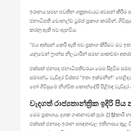
ඉරානය සමඟ පවතින ශත්‍රුතාවයට අවසන් කිරීම සඳ
ජනාධිපති ඩොනල්ඩ් ට්‍රම්ප් ප්‍රකාශ කරමින්, ගි
කරනු ඇති බව ඇඟවීය.
"එය අත්සන් කෙරී ඇති බව ප්‍රකාශ කිරීමට මට ඉත
යනුවෙන් ෆ්‍රාන්ස නිලධාරීන් සමඟ සාකච්ඡා අතරතුර
එක්සත් ජනපද ජනාධිපතිවරයා මෙම සිදුවීම සම්බන
සම්බන්ධ වැඩිදුර විස්තර "ඉතා ඉක්මනින්" හෙළ
හෝ ගිවිසුමේ නිශ්චිත කොන්දේසි පිළිබඳ වැඩිදුර
වැදගත් රාජ්‍යතාන්ත්‍රික ඉදිරි පිය
මෙම ප්‍රකාශය, දශක ගණනාවක් පුරා 긴장කාරී භාව
එක්සත් ජනපද-ඉරාන සබඳතාවල ඉතිහාසය තුළ ව