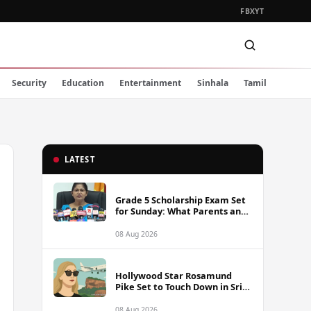
FB
X
YT
Security
Education
Entertainment
Sinhala
Tamil
LATEST
Grade 5 Scholarship Exam Set
for Sunday: What Parents and
Students Must Know
08 Aug 2026
Hollywood Star Rosamund
Pike Set to Touch Down in Sri
Lanka
08 Aug 2026