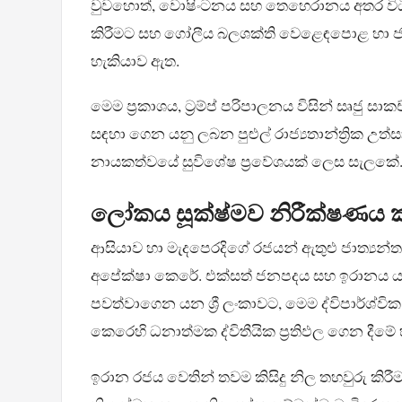
වුවහොත්, වොෂිංටනය සහ තෙහෙරානය අතර විධිම
කිරීමට සහ ගෝලීය බලශක්ති වෙළෙඳපොළ හා ජාත්‍ය
හැකියාව ඇත.
මෙම ප්‍රකාශය, ට්‍රම්ප් පරිපාලනය විසින් සෘජු ස
සඳහා ගෙන යනු ලබන පුළුල් රාජ්‍යතාන්ත්‍රික උත
නායකත්වයේ සුවිශේෂ ප්‍රවේශයක් ලෙස සැලකේ
ලෝකය සූක්ෂ්මව නිරීක්ෂණය 
ආසියාව හා මැදපෙරදිගේ රජයන් ඇතුළු ජාත්‍යන්තර ප
අපේක්ෂා කෙරේ. එක්සත් ජනපදය සහ ඉරානය යන 
පවත්වාගෙන යන ශ්‍රී ලංකාවට, මෙම ද්විපාර්ශ්ව
කෙරෙහි ධනාත්මක ද්විතීයික ප්‍රතිඵල ගෙන දීමේ
ඉරාන රජය වෙතින් තවම කිසිදු නිල තහවුරු කිරී