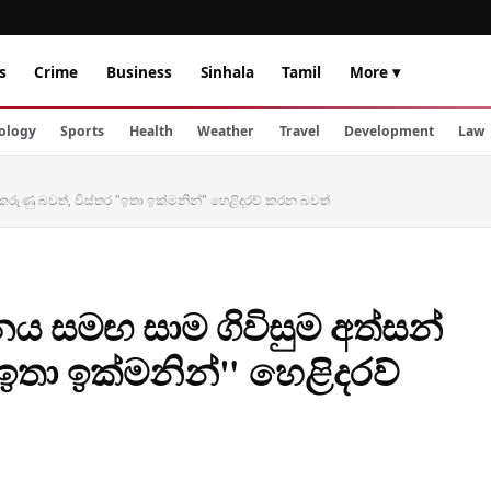
s
Crime
Business
Sinhala
Tamil
More ▾
ology
Sports
Health
Weather
Travel
Development
Law
් කෙරුණු බවත්, විස්තර "ඉතා ඉක්මනින්" හෙළිදරව් කරන බවත්
ඉරානය සමඟ සාම ගිවිසුම අත්සන්
"ඉතා ඉක්මනින්" හෙළිදරව්