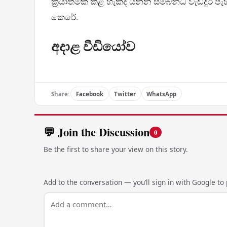
ක්‍රියාත්මක කළ හැකිද යන්න සම්බන්ධ වැඩිදුර ප
කෙරේ.
අදාළ වීඩියෝව
Share:
Facebook
Twitter
WhatsApp
💬 Join the Discussion
0
Be the first to share your view on this story.
Add to the conversation — you’ll sign in with Google to p