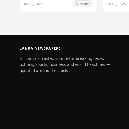
ඉරිදා, අගෝස්තු 9 වැනිදා පැවැත්වීමට
සම්මාන දිනූ බ්
08 Aug 2026
08 Aug 2026
Discuss
නියමිත අතර, දිවයිනේ සෑම කෙළවරකම
දිවයිනට සැලක
සුමටව පරීක්ෂණය…
LANKA NEWSPAPERS
Sri Lanka's trusted source for breaking news,
politics, sports, business and world headlines —
updated around the clock.