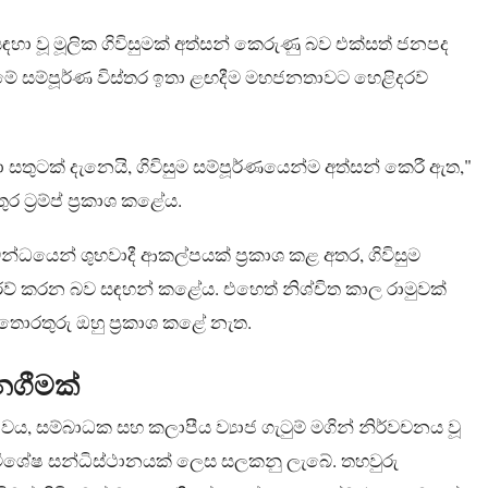
හා වූ මූලික ගිවිසුමක් අත්සන් කෙරුණු බව එක්සත් ජනපද
විසුමේ සම්පූර්ණ විස්තර ඉතා ළඟදීම මහජනතාවට හෙළිදරව්
ා සතුටක් දැනෙයි, ගිවිසුම සම්පූර්ණයෙන්ම අත්සන් කෙරී ඇත,"
 ට්‍රම්ප් ප්‍රකාශ කළේය.
්ධයෙන් ශුභවාදී ආකල්පයක් ප්‍රකාශ කළ අතර, ගිවිසුම
ිදරව් කරන බව සඳහන් කළේය. එහෙත් නිශ්චිත කාල රාමුවක්
 තොරතුරු ඔහු ප්‍රකාශ කළේ නැත.
 නගීමක්
ය, සම්බාධක සහ කලාපීය ව්‍යාජ ගැටුම් මගින් නිර්වචනය වූ
ිශේෂ සන්ධිස්ථානයක් ලෙස සලකනු ලැබේ. තහවුරු