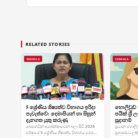
RELATED STORIES
SINHALA
SINHALA
5 ශ්‍රේණිය ශිෂ්‍යත්ව විභාගය ඉරිදා
හොලිවුඩ්
පැවැත්වේ: දෙමාපියන් හා සිසුන්
පයික් ශ්‍ර
දැනගත යුතු කරුණු
සූදානම්
බෙහෙවින් අපේක්ෂාවෙන් බලා සිටි 2026
ප්‍රධාන හොලි
වර්ෂයේ 5 ශ්‍රේණිය ශිෂ්‍යත්ව විභාගය මෙම
ප්‍රශංසාවට ලක