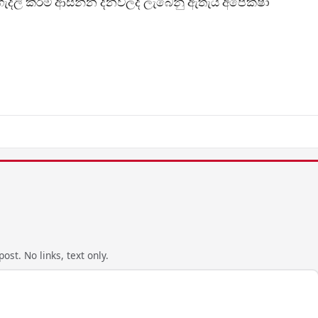
ැහැදිලි කිරීම් ආසන්න දිනවලදී ලැබෙනු ඇතැයි අපේක්ෂා
ost. No links, text only.