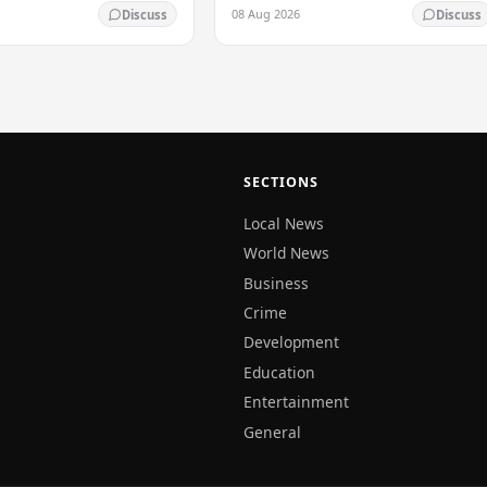
‍රිතාන්‍ය නිළි රොසමන්ඩ් පයික්,
කණ්ඩායම විකට් 6කින් පරාජය කළ ගාල්ල
08 Aug 2026
Discuss
Discuss
ිය යුතු…
ගැලන්ට්ස් කණ්ඩායම ලංකා ප්‍රිමියර් ලීග්
අවසාන මහ…
SECTIONS
Local News
World News
Business
Crime
Development
Education
Entertainment
General