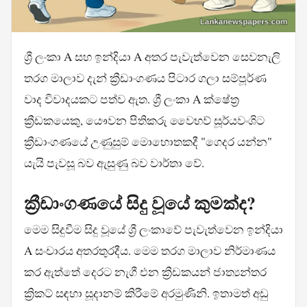
ශ්‍රී ලංකා A සහ ඉන්දියා A අතර පැවැත්වෙන සෙවනැලි
තරග මාලාව දැන් ක්‍රීඩාංගණය පිටාර ගලා සම්පූර්ණ
වාද විවාදයකට පත්ව ඇත. ශ්‍රී ලංකා A ක්ෂේත්‍ර
ක්‍රීඩකයෙකු, යෞවන පිතිකරු වෛභව් සූර්යවංශිට
ක්‍රීඩාංගණයේ උණුසුම් මොහොතකදී "ගෙදර යන්න"
යැයි පැවසූ බව ඇසුණු බව වාර්තා වේ.
ක්‍රීඩාංගණයේ සිදු වූයේ කුමක්ද?
මෙම සිදුවීම සිදු වූයේ ශ්‍රී ලංකාවේ පැවැත්වෙන ඉන්දියා
A සංචාරය අතරතුරදීය. මෙම තරග මාලාව නිර්මාණය
කර ඇත්තේ දෙරට නැගී එන ක්‍රීඩකයන් ජාත්‍යන්තර
ක්‍රිකට් සඳහා සූදානම් කිරීමේ අරමුණිනි. ඉතාමත් අඩු