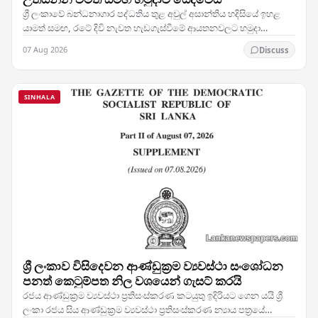
ශ්‍රී ලංකාවේ බන්ධනාගාර පද්ධතිය තුළ අවුල් අසාන්තිය හදිසියේ ඉහළ
යාමත් සමඟ, රටේ දිවි නැවත හැඩගැස්වීමේ ආයතනවලට හමුදා
සෙබළුන් යෙදවීමට බලධාරීන් තීරණය කර ඇති බව…
07 Aug 2026
Discuss
SINHALA
ශ්‍රී ලංකාව විසිදෙවන ආණ්ඩුක්‍රම ව්‍යවස්ථා සංශෝධන
පනත් කෙටුම්පත නිල වශයෙන් ගැසට් කරයි
රජය ආණ්ඩුක්‍රම ව්‍යවස්ථා ප්‍රතිසංස්කරණ කටයුතු ඉදිරියට ගෙන යයි ශ්‍රී
ලංකා රජය සිය ආණ්ඩුක්‍රම ව්‍යවස්ථා ප්‍රතිසංස්කරණ න්‍යාය පත්‍රයේ