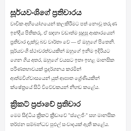
සූර්යවංශිගේ ප්‍රතිචාරය
වාචික අභියෝගයෙන් කලකිරීමට පත් නොවූ තරුණ
ඉන්දීය පිතිකරු, ඒ සඳහා වඩාත්ම සුදුසු ආකාරයෙන්
ප්‍රතිචාර දැක්වූ බව වාර්තා වේ — ඒ ඔහුගේ පිතෙනි.
සූර්යවංශි ස්ථාවරත්වයකින් ඔහුගේ ඉනිම ඉදිරියට
ගෙන ගිය අතර, ඔහුගේ වයසට ඉතා ඉහළ මානසික
පරිණතභාවයක් ප්‍රදර්ශනය කරමින්
ආත්මවිශ්වාසයෙන් යුත් ආඝාත ශ්‍රේණියකින්
ක්ෂේත්‍රයේ සිටි විවේචකයන් නිහඬ කළේය.
ක්‍රිකට් ප්‍රජාවේ ප්‍රතිචාර
මෙම සිද්ධිය ක්‍රිකට් ක්‍රීඩාවේ "ස්ලෙජිං" සහ මානසික
තර්ජන සම්බන්ධව පුළුල් සංවාදයක් ඇති කළේය.