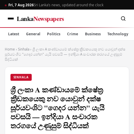
Fri, 7 Aug 2026
Sri Lanka’s news, updated around the clock
Lanka
Newspapers
Latest
General
Politics
Crime
Business
Technology
Home
›
Sinhala
›
ශ්‍රී ලංකා A කණ්ඩායමේ ක්ෂේත්‍ර ක්‍රීඩකයෙකු නව යොවුන් දක්ෂ
සූර්යවංශිට "ගෙදර යන්න" යැයි පවසයි — ඉන්දියා A සංචාරක තරගයේ උණුසුම්
සිද්ධියක්
SINHALA
ශ්‍රී ලංකා A කණ්ඩායමේ ක්ෂේත්‍ර
ක්‍රීඩකයෙකු නව යොවුන් දක්ෂ
සූර්යවංශිට "ගෙදර යන්න" යැයි
පවසයි — ඉන්දියා A සංචාරක
තරගයේ උණුසුම් සිද්ධියක්