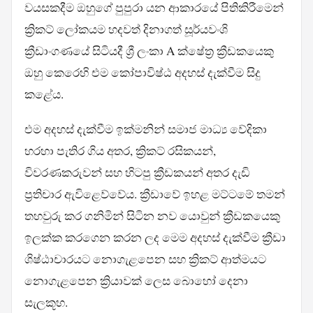
වයසකදීම ඔහුගේ පුපුරා යන ආකාරයේ පිතිකිරීමෙන්
ක්‍රිකට් ලෝකයම හදවත් දිනාගත් සූර්යවංශි
ක්‍රීඩාංගණයේ සිටියදී ශ්‍රී ලංකා A ක්ෂේත්‍ර ක්‍රීඩකයෙකු
ඔහු කෙරෙහි එම කෝපාවිෂ්ඨ අදහස් දැක්වීම සිදු
කළේය.
එම අදහස් දැක්වීම ඉක්මනින් සමාජ මාධ්‍ය වේදිකා
හරහා පැතිර ගිය අතර, ක්‍රිකට් රසිකයන්,
විවරණකරුවන් සහ හිටපු ක්‍රීඩකයන් අතර දැඩි
ප්‍රතිචාර ඇවිළෙව්වේය. ක්‍රීඩාවේ ඉහළ මට්ටමේ තමන්
තහවුරු කර ගනිමින් සිටින නව යොවුන් ක්‍රීඩකයෙකු
ඉලක්ක කරගෙන කරන ලද මෙම අදහස් දැක්වීම ක්‍රීඩා
ශිෂ්ඨාචාරයට නොගැළපෙන සහ ක්‍රිකට් ආත්මයට
නොගැළපෙන ක්‍රියාවක් ලෙස බොහෝ දෙනා
සැලකූහ.