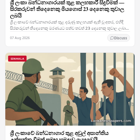
ශ්‍රී ලංකා බන්ධනාගාරයක් තුළ කලහකාරී සිදුවීමක් —
සිරකරුවන් තිදෙනෙකු මියගොස් 23 දෙනෙකු තුවාල
ලබයි
ශ්‍රී ලංකාවේ බන්ධනාගාරයක් තුළ දරුණු කලහයක් ඇති වූ අතර, එහිදී
සිරකරුවන් තිදෙනෙකු මරණයට පත්ව තවත් 23 දෙනෙකු තුවාල ලබා
ඇති මෙම සිදුවීම රටේ බන්ධනාගාර ක්‍රමය පිළිබඳ…
07 Aug 2026
Discuss
SINHALA
ශ්‍රී ලංකාවේ බන්ධනාගාර තුළ අවුල් අසාන්තිය
උත්සන්න වීමත් සමඟ හමුදාව යෙදවෙයි