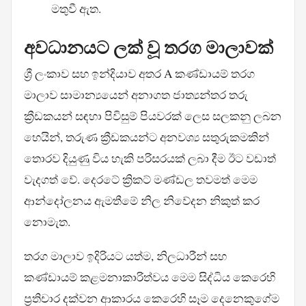
මතුවී ඇත.
අවධානයට ලක් වූ තරග මාලාවක්
ශ්‍රී ලංකාව සහ ඉන්දියාව අතර A කණ්ඩායම් තරග
මාලාව සාමාන්‍යයෙන් අනාගත ජාත්‍යන්තර තරු
ක්‍රීඩකයන් සඳහා පිවිසුම් පියවරක් ලෙස සලකනු ලබන
හෙයින්, තරුණ ක්‍රීඩකයන්ට අනවශ්‍ය සතුරුකමකින්
තොරව දියුණු විය හැකි පරිසරයක් ලබා දීම ඊට වඩාත්
වැදගත් වේ. දෙරටේ ක්‍රිකට් මණ්ඩල තවමත් මෙම
ආන්දෝලනය ඇමතීමේ නිල නිවේදන නිකුත් කර
නොමැත.
තරග මාලාව ඉදිරියට යත්ම, නිලධාරීන් සහ
කණ්ඩායම් කළමනාකාරිත්වය මෙම සිද්ධිය කෙරෙහි
ප්‍රතිචාර දක්වන ආකාරය කෙරෙහි සෑම දෙනෙකුගේම