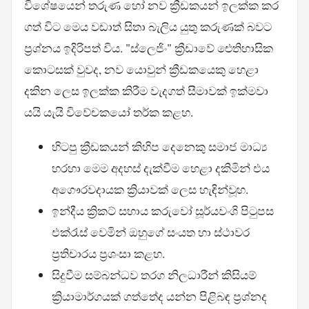
විශේෂයෙන් තරුණ හෝ නව ක්‍රීඩකයන් ඉලක්ක කර
ගත් විට මෙය වඩාත් සිතා බැලිය යුතු කරුණක් බවට
ප්‍රශ්නය ඉදිරිපත් විය. "ස්ලෙජිං" ක්‍රීඩාවේ ඓතිහාසික
කොටසක් වුවද, නව යොවුන් ක්‍රීඩකයෙකු හෙළා
දකින ලෙස ඉලක්ක කිරීම වැදගත් සීමාවක් ඉක්මවා
යයි යැයි විවේචකයෝ තර්ක කළහ.
හිටපු ක්‍රීඩකයන් කිහිප දෙනෙකු සමාජ මාධ්‍ය
හරහා මෙම අදහස් දැක්වීම හෙළා දකිමින් එය
අගෞරවදායක ක්‍රියාවක් ලෙස හැඳින්වූහ.
ඉන්දීය ක්‍රිකට් සහාය කරුවෝ සූර්යවංශි පිටුපස
එක්රැස් වෙමින් ඔහුගේ සංයත හා ස්ථාවර
ප්‍රතිචාරය ප්‍රශංසා කළහ.
සිදුවීම සම්බන්ධව තරග නිලධාරීන් කිසියම්
ක්‍රියාමාර්ගයක් ගත්තේද යන්න පිළිබඳ ප්‍රශ්නද