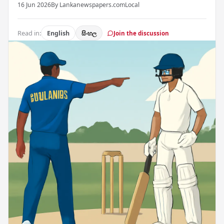
16 Jun 2026
By Lankanewspapers.com
Local
Read in:
English
සිංහල
Join the discussion