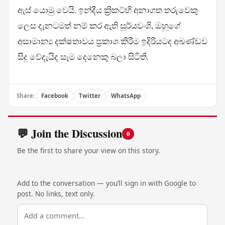
ඇස් යොමු වෙයි. ඉන්දීය ක්‍රිකට්හි අනාගත තරුවෙකු
ලෙස දැනටමත් නම් කර ඇති සූර්යවංශි, ඔහුගේ
අසාමාන්‍ය දක්ෂතාවය ප්‍රකාශ කිරීම ඉදිරියටද අඛණ්ඩව
සිදු වේදැයිද සෑම දෙනෙකු බලා සිටිති.
Share:
Facebook
Twitter
WhatsApp
💬 Join the Discussion
0
Be the first to share your view on this story.
Add to the conversation — you’ll sign in with Google to
post. No links, text only.