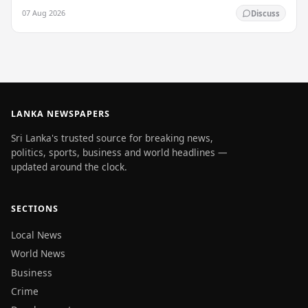
තීරණාත්මක පියවරක් තබමින්,…
07 Aug 2026
Discuss
LANKA NEWSPAPERS
Sri Lanka's trusted source for breaking news,
politics, sports, business and world headlines —
updated around the clock.
SECTIONS
Local News
World News
Business
Crime