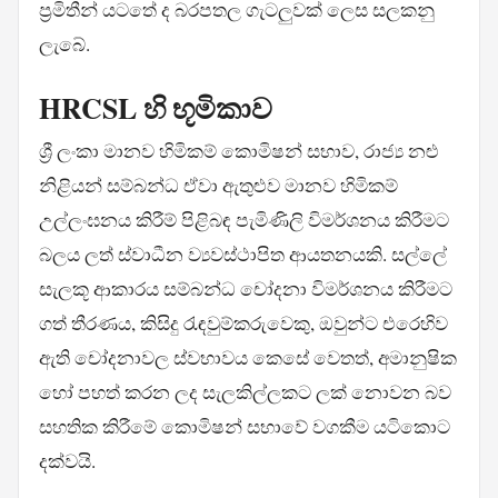
ප්‍රමිතීන් යටතේ ද බරපතල ගැටලුවක් ලෙස සලකනු
ලැබේ.
HRCSL හි භූමිකාව
ශ්‍රී ලංකා මානව හිමිකම් කොමිෂන් සභාව, රාජ්‍ය නළු
නිළියන් සම්බන්ධ ඒවා ඇතුළුව මානව හිමිකම්
උල්ලංඝනය කිරීම් පිළිබඳ පැමිණිලි විමර්ශනය කිරීමට
බලය ලත් ස්වාධීන ව්‍යවස්ථාපිත ආයතනයකි. සල්ලේ
සැලකූ ආකාරය සම්බන්ධ චෝදනා විමර්ශනය කිරීමට
ගත් තීරණය, කිසිදු රැඳවුම්කරුවෙකු, ඔවුන්ට එරෙහිව
ඇති චෝදනාවල ස්වභාවය කෙසේ වෙතත්, අමානුෂික
හෝ පහත් කරන ලද සැලකිල්ලකට ලක් නොවන බව
සහතික කිරීමේ කොමිෂන් සභාවේ වගකීම යටිකොට
දක්වයි.