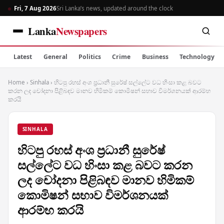
Fri, 7 Aug 2026
Sri Lanka’s news, updated around the clock
Lanka
Newspapers
Latest
General
Politics
Crime
Business
Technology
Home
›
Sinhala
›
හිටපු රහස් අංශ ප්‍රධානී සුරේෂ් සල්ලේට වධ හිංසා කළ බවට
කරන ලද චෝදනා පිළිබඳව මානව හිමිකම් කොමිෂන් සභාව විමර්ශනයක් ආරම්භ
කරයි
SINHALA
හිටපු රහස් අංශ ප්‍රධානී සුරේෂ්
සල්ලේට වධ හිංසා කළ බවට කරන
ලද චෝදනා පිළිබඳව මානව හිමිකම්
කොමිෂන් සභාව විමර්ශනයක්
ආරම්භ කරයි