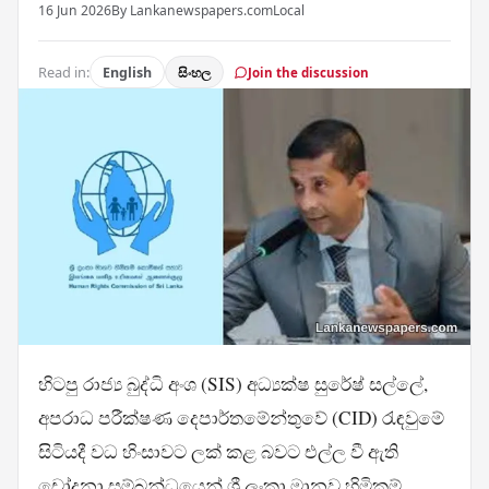
16 Jun 2026
By Lankanewspapers.com
Local
Read in:
English
සිංහල
Join the discussion
හිටපු රාජ්‍ය බුද්ධි අංශ (SIS) අධ්‍යක්ෂ සුරේෂ් සල්ලේ,
අපරාධ පරීක්ෂණ දෙපාර්තමේන්තුවේ (CID) රැඳවුමේ
සිටියදී වධ හිංසාවට ලක් කළ බවට එල්ල වී ඇති
චෝදනා සම්බන්ධයෙන් ශ්‍රී ලංකා මානව හිමිකම්