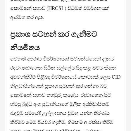
කොමිෂන් සභාව (HRCSL) විධිමත් විමර්ශනයක්
ආරම්භ කර ඇත.
ප්‍රකාශ සටහන් කර ගැනීමට
නියමිතය
වෙනත් අපරාධ විමර්ශනයක් සම්බන්ධයෙන් දැනට
රඳවා තබාගෙන සිටින සල්ලේට සිදු කළ බවට කියන
අවමන්කිරීම් පිළිබඳ විමර්ශනයේ කොටසක් ලෙස CID
නිලධාරීන්ගෙන් ප්‍රකාශ සටහන් කර ගන්නා බව
කොමිෂන් සභාව තහවුරු කළේය. රඳවාගෙන සිටි
හිටපු බුද්ධි අංශ ප්‍රධානියාගේ මූලික අයිතිවාසිකම්
රැඳවුම් සමයේදී උල්ලංඝනය වූවාද යන්න තීරණය
කිරීමට මෙම පියවර ගැනීම, හිමිකම් ආරක්ෂා කිරීම