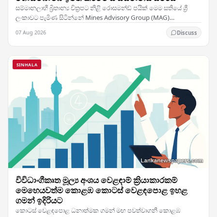
සම්මානලාභී බ්‍රිතාන්‍ය චිත්‍රපට නිළි රොසමන්ඩ් පයික් මෙම සතියේ ශ්‍රී
ලංකාවට පැමිණ සිටින්නේ Mines Advisory Group (MAG)
සංවිධානයේ තානාපතිනිය ලෙස ඇයට හිමි…
07 Aug 2026
Discuss
SINHALA
විවිධාංගීකෘත මූල්‍ය අංශය වෙළඳාම් ක්‍රියාකාරකම්
මෙහෙයවත්ම කොළඹ කොටස් වෙළඳපොළ ඉහළ
ගමන් ඉදිරියට
කොටස් වෙළඳපොළ ධනාත්මක ගමන් මඟ පවත්වාගනී කොළඹ