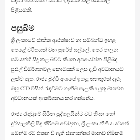
සඳහා කොමිෂන් සභාව ඉදිරිපත් කළ බරපතල
පිළියමකි.
පසුබිම
ශ්‍රී ලංකාවේ ජාතික ආරක්ෂාව හා සම්බන්ධ ඉහළ
පෙළේ චරිතයක් වන සුරේෂ් සල්ලේ, පෙර පාලන
සමයන්හි සිදු කළ බවට කියන අපයෝජන පිළිබඳ
පුළුල් විමර්ශනවල කොටසක් ලෙස දැඩි අවධානයට
ලක්ව ඇත. රාජ්‍ය බුද්ධි අංශයේ ඉහළ තනතුරක් දැරූ
ඔහු CID විසින් රැඳවීමට ගැනීම සැලකිය යුතු මහජන
අවධානයක් ආකර්ශනය කර ගත්තේය.
රාජ්‍ය රැඳවුමේ සිටින පුද්ගලයින්ට වධ හිංසා හෝ
දුර්සැලකිලි සිදු කිරීමේ චෝදනා, ශ්‍රී ලංකා නීතිය යටතේ
මෙන්ම රට එකඟ වී ඇති ජාත්‍යන්තර මානව හිමිකම්