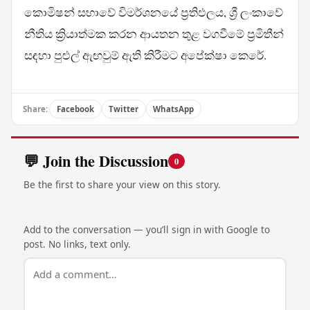
කොමිෂන් සභාවේ විමර්ශනයේ ප්‍රතිඵලය, ශ්‍රී ලංකාවේ
නීතිය ක්‍රියාත්මක කරන ආයතන තුළ වගවීමේ ප්‍රමිතීන්
සඳහා පුළුල් ඇඟවුම් ඇති කිරීමට අපේක්ෂා කෙරේ.
Share:
Facebook
Twitter
WhatsApp
💬 Join the Discussion
0
Be the first to share your view on this story.
Add to the conversation — you’ll sign in with Google to
post. No links, text only.