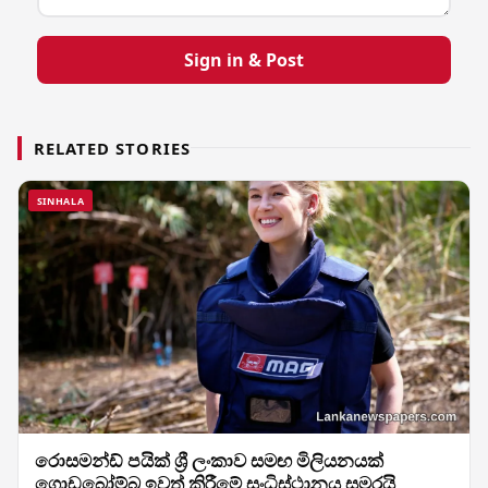
Sign in & Post
RELATED STORIES
SINHALA
රොසමන්ඩ් පයික් ශ්‍රී ලංකාව සමඟ මිලියනයක්
ගොඩබෝම්බ ඉවත් කිරීමේ සංධිස්ථානය සමරයි