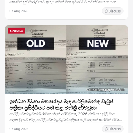
කොටස් හුවමාරුව තම ඉහළ ගමන් මඟ අඛණ්ඩව පවත්වාගෙන යන
අතර, නවතම වෙළඳාම් සැසිය තුළ සමස්ත පිරිවැටුම මෙහෙයවන
07 Aug 2026
Discuss
ප්‍රධාන…
SINHALA
ඉන්ධන දීමනා මතභේදය මැද පාර්ලිමේන්තු වැටුප්
පත්‍රිකා ප්‍රසිද්ධියට පත් කළ මන්ත්‍රී අර්ච්චුනා
පාර්ලිමේන්තු මන්ත්‍රී රාමනන්දන් අර්ච්චුනා, 2026 ජූනි සහ ජූලි මාස
සඳහා වූ තම නිල පාර්ලිමේන්තු වැටුප් පත්‍රිකා යැයි සඳහන් කරමින් ඒවා
ප්‍රසිද්ධියේ නිකුත් කිරීමේ…
07 Aug 2026
Discuss