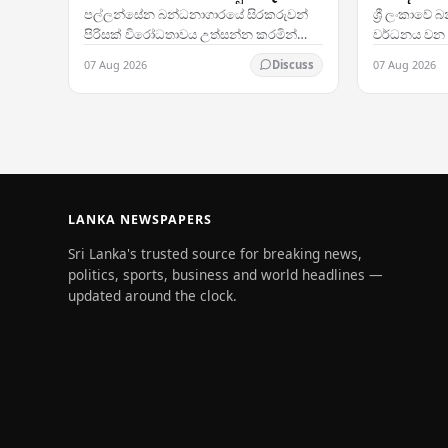
භාවිතයට
පල්ලන්සේන බන්ධනාගාරයේ සිරකරුවන්
ශ්‍රී ලංකාවේ
පිරිසක් විරෝධතාවය උත්සන්න කරමින්
වර්ධනය වන න
බන්ධනාගාරයේ වහලය මතට නැගීමත්
දක්වමින්, ර
07 Aug 2026
07 Aug 2026
Discuss
සමඟ, බදාදා පොලිසිය ඒ ස්ථානයේ පවතින
සෙබළුන් යෙද
අස්ථාවර තත්ත්වය මැඩපැවැත්වීම…
ඇති අතර, තත
LANKA NEWSPAPERS
Sri Lanka's trusted source for breaking news,
politics, sports, business and world headlines —
updated around the clock.