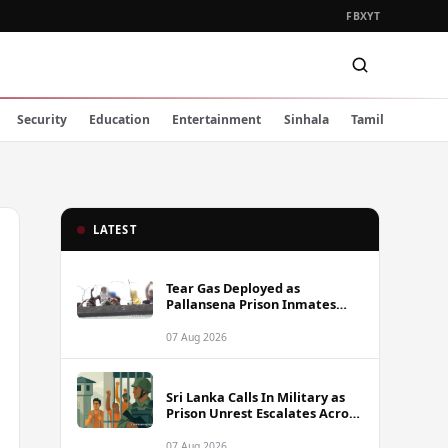
FB
X
YT
Security
Education
Entertainment
Sinhala
Tamil
LATEST
Tear Gas Deployed as
Pallansena Prison Inmates
Take Protest to Rooftop
07 Aug 2026
Sri Lanka Calls In Military as
Prison Unrest Escalates Across
Facilities
07 Aug 2026