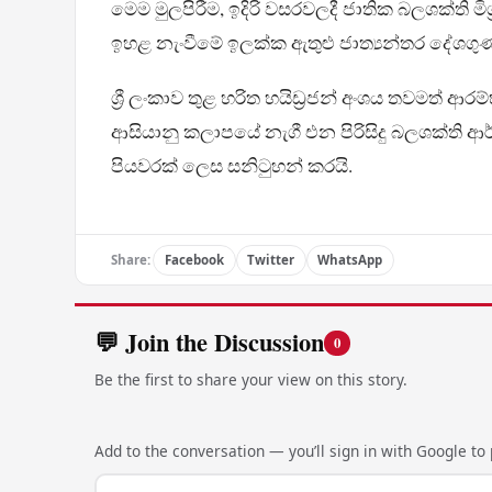
මෙම මුලපිරීම, ඉදිරි වසරවලදී ජාතික බලශක්ති
ඉහළ නැංවීමේ ඉලක්ක ඇතුළු ජාත්‍යන්තර දේශගුණ ග
ශ්‍රී ලංකාව තුළ හරිත හයිඩ්‍රජන් අංශය තවමත්
ආසියානු කලාපයේ නැගී එන පිරිසිදු බලශක්ති ආර්
පියවරක් ලෙස සනිටුහන් කරයි.
Share:
Facebook
Twitter
WhatsApp
💬 Join the Discussion
0
Be the first to share your view on this story.
Add to the conversation — you’ll sign in with Google to p