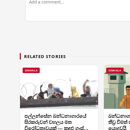
RELATED STORIES
SINHALA
SINHALA
පල්ලන්සේන බන්ධනාගාරයේ
බන්ධනාග
සිරකරුවන් වහලය මත
තීව්‍ර වීමත
විරෝධතාවයක් — කඳුළු ගෑස්
යොදවයි