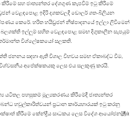
ිරීමේ සහ ජාත්‍යන්තර දේශගුණ කැපවීම් ඉටු කිරීමේ
ිඩ්‍රජන් වෙළඳපොළ ඉදිරි දශකවලදී ඩොලර් ශත-බිලියන
ණය කෙරේ. හරිත හයිඩ්‍රජන් නිෂ්පාදනයේ ඉල්ලා ලිවීමෙන්
 බලශක්ති ඉල්ලුම් සහිත වෙළඳපොළ සමඟ දිගුකාලීන සැපයුම්
ව කර්මාන්ත විශ්ලේෂකයෝ සලකති.
 බලශක්ති ජනනය සඳහා ඇති විශාල විභවය සමඟ ඒකාබද්ධ වීම,
ා විශ්වසනීය අපේක්ෂකයකු ලෙස එය සලකුණු කරයි.
්‍ය යටිතල පහසුකම් මූල්‍යකරණය කිරීමේදී ජාත්‍යන්තර
න්ධ හවුල්කාරිත්වයන් ප්‍රධාන කාර්යභාරයක් ඉටු කරනු
ක්ෂාත් කිරීමේ කේන්ද්‍රීය සාධකය ලෙස විදේශ ආයෝජන誘ít