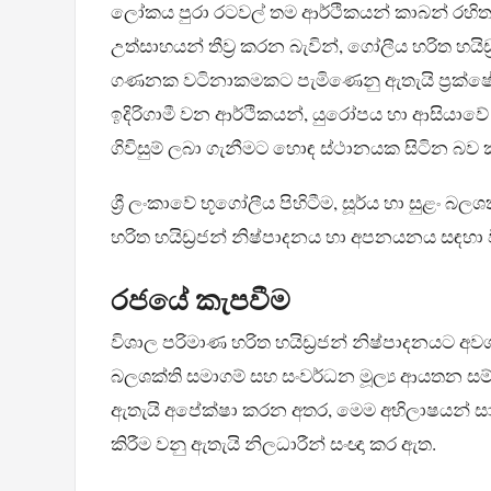
ලෝකය පුරා රටවල් තම ආර්ථිකයන් කාබන් රහිත ක
උත්සාහයන් තීව්‍ර කරන බැවින්, ගෝලීය හරිත හය
ගණනක වටිනාකමකට පැමිණෙනු ඇතැයි ප්‍රක්ෂේප
ඉදිරිගාමී වන ආර්ථිකයන්, යුරෝපය හා ආසියාවේ
ගිවිසුම් ලබා ගැනීමට හොඳ ස්ථානයක සිටින බ
ශ්‍රී ලංකාවේ භූගෝලීය පිහිටීම, සූර්ය හා සුළං
හරිත හයිඩ්‍රජන් නිෂ්පාදනය හා අපනයනය සඳහ
රජයේ කැපවීම
විශාල පරිමාණ හරිත හයිඩ්‍රජන් නිෂ්පාදනයට අවශ
බලශක්ති සමාගම් සහ සංවර්ධන මූල්‍ය ආයතන සම්බ
ඇතැයි අපේක්ෂා කරන අතර, මෙම අභිලාෂයන් සා
කිරීම වනු ඇතැයි නිලධාරීන් සංඥා කර ඇත.