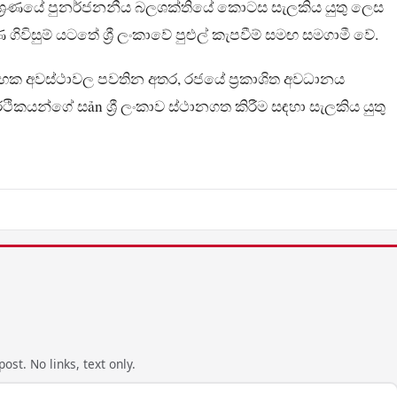
 මිශ්‍රණයේ පුනර්ජනනීය බලශක්තියේ කොටස සැලකිය යුතු ලෙස
ිවිසුම් යටතේ ශ්‍රී ලංකාවේ පුළුල් කැපවීම් සමඟ සමගාමී වේ.
 ආරම්භක අවස්ථාවල පවතින අතර, රජයේ ප්‍රකාශිත අවධානය
ථිකයන්ගේ සản ශ්‍රී ලංකාව ස්ථානගත කිරීම සඳහා සැලකිය යුතු
ost. No links, text only.