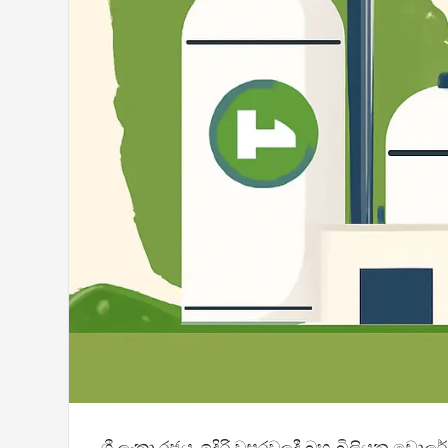
ශ්‍රී ලංකා රජය, ඉදිරි වසරවලදී බහු-බිලියන ඩොල