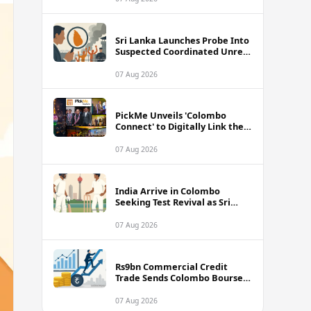
Sri Lanka Launches Probe Into
Suspected Coordinated Unrest
Across Multiple Prisons
07 Aug 2026
PickMe Unveils 'Colombo
Connect' to Digitally Link the
Capital's Top Attractions and
Experiences
07 Aug 2026
India Arrive in Colombo
Seeking Test Revival as Sri
Lanka Series Gets Underway
07 Aug 2026
Rs9bn Commercial Credit
Trade Sends Colombo Bourse
Turnover Soaring
07 Aug 2026