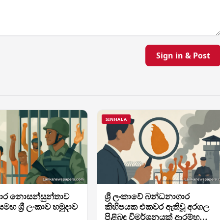
Sign in & Post
SINHALA
ාර නොසන්සුන්තාව
ශ්‍රී ලංකාවේ බන්ධනාගාර
් සමඟ ශ්‍රී ලංකාව හමුදාව
කිහිපයක එකවර ඇතිවූ අරගල
පිළිබඳ විමර්ශනයක් ආරම්භ