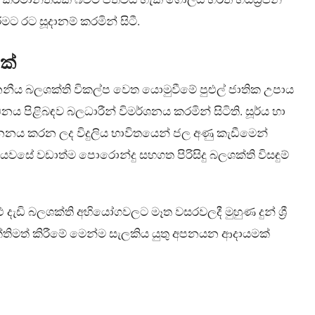
ට රට සූදානම් කරමින් සිටී.
ක්
්ජනනීය බලශක්ති විකල්ප වෙත යොමුවීමේ පුළුල් ජාතික උපාය
ය පිළිබඳව බලධාරීන් විමර්ශනය කරමින් සිටිති. සූර්ය හා
් ජනනය කරන ලද විදුලිය භාවිතයෙන් ජල අණු කැඩීමෙන්
යවසේ වඩාත්ම පොරොන්දු සහගත පිරිසිදු බලශක්ති විසඳුම්
ුළු දැඩි බලශක්ති අභියෝගවලට මෑත වසරවලදී මුහුණ දුන් ශ්‍රී
ක්තිමත් කිරීමේ මෙන්ම සැලකිය යුතු අපනයන ආදායමක්