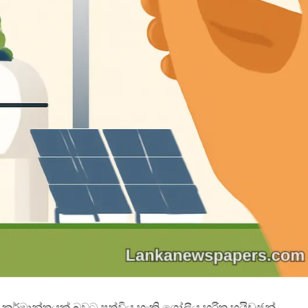
ර් කර්මාන්තයක් බවට පත්විය හැකි ගෝලීය හරිත හයිඩ්‍රජන්