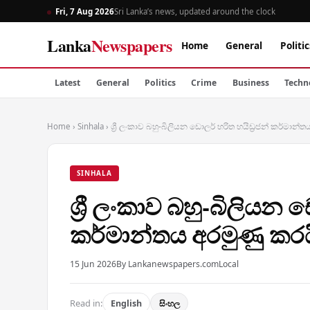
Fri, 7 Aug 2026
Sri Lanka’s news, updated around the clock
Lanka
Newspapers
Home
General
Politic
Latest
General
Politics
Crime
Business
Techn
Home
›
Sinhala
›
ශ්‍රී ලංකාව බහු-බිලියන ඩොලර් හරිත හයිඩ්‍රජන් කර්මාන්
SINHALA
ශ්‍රී ලංකාව බහු-බිලියන 
කර්මාන්තය අරමුණු කරය
15 Jun 2026
By Lankanewspapers.com
Local
Read in:
English
සිංහල