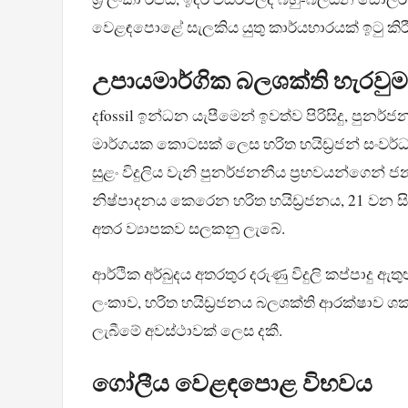
වෙළඳපොළේ සැලකිය යුතු කාර්යභාරයක් ඉටු කිරීම
උපායමාර්ගික බලශක්ති හැරවුම
දfossil ඉන්ධන යැපීමෙන් ඉවත්ව පිරිසිදු, පුනර
මාර්ගයක කොටසක් ලෙස හරිත හයිඩ්‍රජන් සංවර්ධන
සුළං විදුලිය වැනි පුනර්ජනනීය ප්‍රභවයන්ගෙන
නිෂ්පාදනය කෙරෙන හරිත හයිඩ්‍රජනය, 21 වන සි
අතර ව්‍යාපකව සලකනු ලැබේ.
ආර්ථික අර්බුදය අතරතුර දරුණු විදුලි කප්පාදු ඇත
ලංකාව, හරිත හයිඩ්‍රජනය බලශක්ති ආරක්ෂාව ශ
ලැබීමේ අවස්ථාවක් ලෙස දකී.
ගෝලීය වෙළඳපොළ විභවය