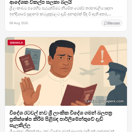
ආදේශක විකල්ප සලකා බලයි
ශ්‍රී ලංකාවට එරෙහිව පැවැත්වීමට නියමිත ටෙස්ට් තරඟාවලිය සඳහා
ඉන්දියාවේ සූදානම් කටයුතුවලට දැඩි අනතුරක් සිදු වී ඇති අතර,
කණ්ඩායමේ ප්‍රධාන ක්‍රීඩකයෙකුට හටගත් තුවාලය…
08 Aug 2026
Discuss
SINHALA
විදේශ රටවල් නව ශ්‍රී ලාංකික විදේශ ගමන් බලපත්‍ර
ප්‍රතික්ෂේප කිරීම පිළිබඳ පාර්ලිමේන්තුවේ දැඩි
සැලකිල්ල
ශ්‍රී ලංකාව නිකුත් කළ නව විදේශ ගමන් බලපත්‍ර රාශියක් ගණනාවක්