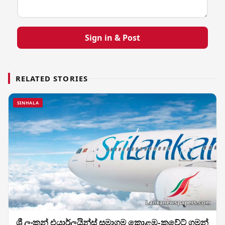
Sign in & Post
RELATED STORIES
SINHALA
ශ්‍රී ලංකන් එයාර්ලයින්ස් සමාගම කොළඹ-කුවේට් ගමන්