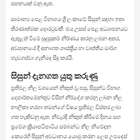
සහනයක් වනු ඇත.
සාමාන්‍ය පෙළ විභාගය ශ්‍රී ලංකාවේ සිසුන් සඳහා ඉතා
තීරණාත්මක දොරටුවකි. එය උසස් පෙළ අධ්‍යාපනයට
ඇතුළත් වීමේ සුදුසුකම් නිර්ණය කරනු ලබන අතර,
අවසානයේ දී අනාගත ශාස්ත්‍රීය හා වෘත්තීය මාර්ග
හැඩගස්වා ගැනීමද සිදු කරයි.
සිසුන් දැනගත යුතු කරුණු
ප්‍රතිඵල නිල වශයෙන් නිකුත් වූ පසු, සිසුන්ට විභාග
දෙපාර්තමේන්තුව විසින් නිර්දේශ කරනු ලබන නිල
නාලිකා හරහා තමන්ගේ විෂය ප්‍රතිඵල විස්තර ලබා
ගත හැකිවනු ඇත. නිවැරදි නිකුත් කිරීමේ දිනය සහ
ප්‍රවේශ ක්‍රියාපටිපාටිය සම්බන්ධ නිල නිවේදන
කෙරෙහි සිසුන් අවධානය යොමු කරන ලෙස උපදෙස්