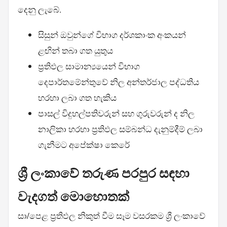
දෙනු ලැබේ.
සිසුන් ඔවුන්ගේ විභාග දර්ශකාංක අංකයන්
ළඟින් තබා ගත යුතුය
ප්‍රතිඵල සාමාන්‍යයෙන් විභාග
දෙපාර්තමේන්තුවේ නිල අන්තර්ජාල පද්ධතිය
හරහා ලබා ගත හැකිය
පාසල් විදුහල්පතිවරුන් සහ ගුරුවරුන් ද නිල
නාලිකා හරහා ප්‍රතිඵල සම්බන්ධ දැනුම්දීම් ලබා
ගැනීමට අපේක්ෂා කෙරේ
ශ්‍රී ලංකාවේ තරුණ පරපුර සඳහා
වැදගත් මොහොතක්
සා/පෙළ ප්‍රතිඵල නිකුත් වීම සෑම වසරකම ශ්‍රී ලංකාවේ