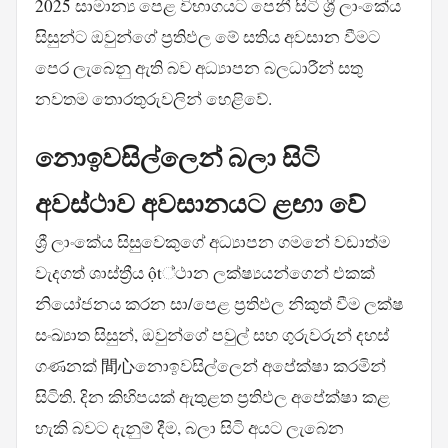
2025 සාමාන්‍ය පෙළ විභාගයට පෙනී සිටි ශ්‍රී ලාංකේය
සිසුන්ට ඔවුන්ගේ ප්‍රතිඵල මේ සතිය අවසාන වීමට
පෙර ලැබෙනු ඇති බව අධ්‍යාපන බලධාරීන් සතු
නවතම තොරතුරුවලින් හෙළිවේ.
නොඉවසිල්ලෙන් බලා සිටි
අවස්ථාව අවසානයට ළඟා වේ
ශ්‍රී ලාංකේය සිසුවෙකුගේ අධ්‍යාපන ගමනේ වඩාත්ම
වැදගත් ශාස්ත්‍රීය ột්ථාන ලක්ෂ්‍යයන්ගෙන් එකක්
නියෝජනය කරන සා/පෙළ ප්‍රතිඵල නිකුත් වීම ලක්ෂ
සංඛ්‍යාත සිසුන්, ඔවුන්ගේ පවුල් සහ ගුරුවරුන් දහස්
ගණනක් 間心නොඉවසිල්ලෙන් අපේක්ෂා කරමින්
සිටිති. දින කිහිපයක් ඇතුළත ප්‍රතිඵල අපේක්ෂා කළ
හැකි බවට දැනුම් දීම, බලා සිටි අයට ලැබෙන