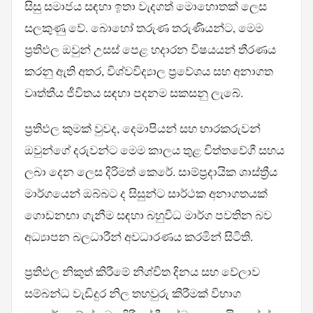
සිසු සමාජය සඳහා ඉතා වැදගත් මොහොතක් ලෙස
සලකුණු වේ. බොහෝ තරුණ තරුණියන්ට, මෙම
ප්‍රතිඵල ඔවුන් උසස් පෙළ හදාරන විෂයයන් තීරණය
කරනු ඇති අතර, විශ්වවිද්‍යාල ප්‍රවේශය සහ අනාගත
වෘත්තීය ජීවිතය සඳහා පදනම සකසනු ලැබේ.
ප්‍රතිඵල කුමක් වුවද, දෙමාපියන් සහ භාරකරුවන්
ඔවුන්ගේ දරුවන්ට මෙම කාලය තුළ චිත්තවේගී සහය
ලබා දෙන ලෙස දිරිමත් කෙරේ. සාම්ප්‍රදායික ශාස්ත්‍රීය
මාර්ගයෙන් ඔබ්බට ද සිසුන්ට සාර්ථක අනාගතයක්
ගොඩනඟා ගැනීම සඳහා බහුවිධ මාර්ග පවතින බව
අධ්‍යාපන බලධාරීන් අවධාරණය කරමින් සිටිති.
ප්‍රතිඵල නිකුත් කිරීමේ නිශ්චිත දිනය සහ වේලාව
සම්බන්ධ වැඩිදුර නිල තහවුරු කිරීමක් විභාග