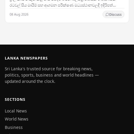
රටවල් සිය මායිම් සහ ආගමන පරීක්ෂණ මධ්‍යස්ථානවලදී ඉදිරිපත්
කිරීමේදී ප්‍රතික්ෂේප කරනු ලබන බවට වාර්තා…
08 Aug 2026
Discuss
LANKA NEWSPAPERS
Sri Lanka's trusted source for breaking news,
politics, sports, business and world headlines —
updated around the clock.
SECTIONS
Local News
World News
Business