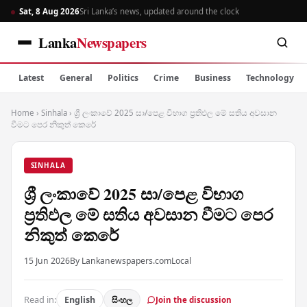
Sat, 8 Aug 2026
Sri Lanka’s news, updated around the clock
Lanka
Newspapers
Latest
General
Politics
Crime
Business
Technology
Home
›
Sinhala
›
ශ්‍රී ලංකාවේ 2025 සා/පෙළ විභාග ප්‍රතිඵල මේ සතිය අවසාන
වීමට පෙර නිකුත් කෙරේ
SINHALA
ශ්‍රී ලංකාවේ 2025 සා/පෙළ විභාග
ප්‍රතිඵල මේ සතිය අවසාන වීමට පෙර
නිකුත් කෙරේ
15 Jun 2026
By Lankanewspapers.com
Local
Read in:
English
සිංහල
Join the discussion