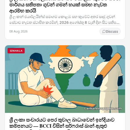
මාර්ගය සතිපතා ගුවන් ගමන් හයක් සමඟ නැවත
ආරම්භ කරයි
ශ්‍රී ලංකන් එයාර්ලයින්ස් සමාගම කොළඹ සහ කුවේට් අතර සෘජු ගුවන්
සේවාව නැවත ස්ථාපිත කරමින්, 2026 අගෝස්තු 8 වැනි දින සිට සතිපතා
ගුවන් ගමන් හයක් සහිතව එම මාර්ගයේ…
08 Aug 2026
Discuss
SINHALA
ශ්‍රී ලංකා සංචාරයට පෙර තුවාල බාධාවෙන් ඉන්දියාව
කම්පනයට — BCCI විසින් සර්ෆරාස් ඛාන් ඇතුළු