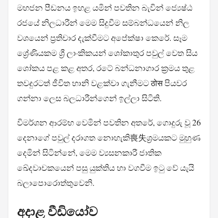
මහජන පීඩනය ඉහළ යමින් පවතින බැවින් ජ්‍යෙෂ්ඨ
රජයේ නිලධාරීන් මෙම සිදුවීම සම්බන්ධයෙන් නිල
වශයෙන් ප්‍රතිචාර දැක්වීමට අපේක්ෂා කෙරේ. සෑම
ශ්‍රේණියකම ශ්‍රී ලාංකිකයන් ශෝකාතුර පවුල් වෙත සිය
ශෝකය පළ කළ අතර, රටේ බන්ධනාගාර ක්‍රමය තුළ
තවදුරටත් ජීවිත හානි වළක්වා ගැනීමට ठोस පියවර
ගන්නා ලෙස බලධාරීන්ගෙන් ඉල්ලා සිටිති.
විමර්ශන ආරම්භ වෙමින් පවතින අතරේ, ගොදුරු වූ 26
දෙනාගේ පවුල් දරාගත නොහැකි喪失ශ්‍රමයකට මුහුණ
දෙමින් සිටින්නේ, මෙම ව්‍යසනකාරී ජාතික
ඛේදවාචකයෙන් පසු යුක්තිය හා වගවීම ඉටු වේ යැයි
බලාපොරොත්තුවෙනි.
අදාළ වීඩියෝව