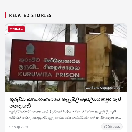
RELATED STORIES
SINHALA
කුරුවිට බන්ධනාගාරයේ කැළඹිලි මැඩලීමට කඳුළු ගෑස්
යොදාගනී
කුරුවිට බන්ධනාගාරයේ රැඳවියන් පිරිසක් විසින් විවෘත කැළඹිලි ඇති
කිරීමත් සමඟ, පහසුකම් තුළ සාමය යථා තත්ත්වයට පත් කිරීම සඳහා හදිසි
මැදිහත්වීමකට ලක් කිරීමට බලධාරීන්…
07 Aug 2026
Discuss