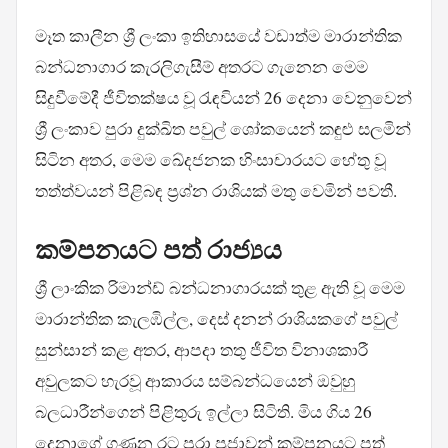
මෑත කාලීන ශ්‍රී ලංකා ඉතිහාසයේ වඩාත්ම මාරාන්තික
බන්ධනාගාර කැරලිගැසීම් අතරට ගැනෙන මෙම
සිදුවීමේදී ජීවිතක්ෂය වූ රැඳවියන් 26 දෙනා වෙනුවෙන්
ශ්‍රී ලංකාව පුරා දුක්ඛිත පවුල් ශෝකයෙන් කඳුළු සලමින්
සිටින අතර, මෙම ඛේදජනක හිංසාචාරයට හේතු වූ
තත්ත්වයන් පිළිබඳ ප්‍රශ්න රාශියක් මතු වෙමින් පවතී.
කම්පනයට පත් රාජ්‍යය
ශ්‍රී ලාංකික රිමාන්ඩ් බන්ධනාගාරයක් තුළ ඇති වූ මෙම
මාරාන්තික කැලඹිල්ල, දෙස් දනන් රාශියකගේ පවුල්
සුන්සාන් කළ අතර, ආපදා තතු ජීවිත විනාශකාරී
අවුලකට හැරවූ ආකාරය සම්බන්ධයෙන් ඔවුහු
බලධාරීන්ගෙන් පිළිතුරු ඉල්ලා සිටිති. මිය ගිය 26
දෙනාගේ ගණන රට පුරා ප්‍රජාවන් කම්පනයට පත්