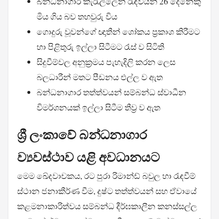
බන්ධනාගාර කැරැල්ලෙන් රැඳවියන් 26 දෙනෙකු
මිය ගිය බව තහවුරු විය
ගොදුරු වූවන්ගේ ඥාතීන් ශෝකය ප්‍රකාශ කිරීමට
හා පිළිතුරු ඉල්ලා සිටීමට රැස් ව සිටිති
සිදුවීම්වල අනුක්‍රමය පැහැදිලි කරන ලෙස
බලධාරීන් මතට පීඩනය එල්ල ව ඇත
බන්ධනාගාර තත්ත්වයන් සම්බන්ධ ස්වාධීන
විමර්ශනයක් ඉල්ලා සිටීම තීව්‍ර ව ඇත
ශ්‍රී ලංකාවේ බන්ධනාගාර
ව්‍යවස්ථාව යළි අවධානයට
මෙම ඛේදවාචකය, රට පුරා රිමාන්ඩ් බවුල හා රැඳවීම්
ස්ථාන ජනාකීර්ණ වීම, දුෂ්ට තත්ත්වයන් සහ ඒවායේ
කළමනාකාරිත්වය සම්බන්ධ දීර්ඝකාලීන කනස්සල්ල