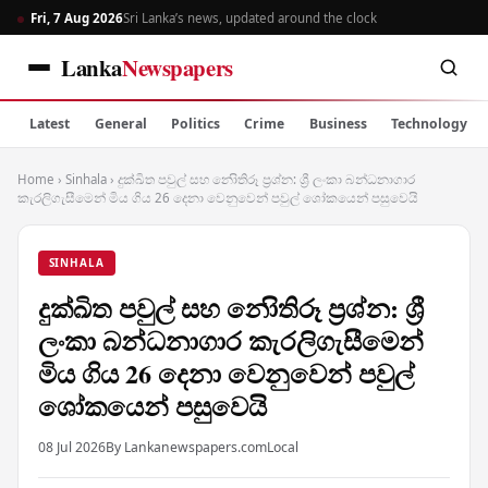
Fri, 7 Aug 2026
Sri Lanka’s news, updated around the clock
Lanka
Newspapers
Latest
General
Politics
Crime
Business
Technology
Home
›
Sinhala
›
දුක්ඛිත පවුල් සහ නොිතිරූ ප්‍රශ්න: ශ්‍රී ලංකා බන්ධනාගාර
කැරලිගැසීමෙන් මිය ගිය 26 දෙනා වෙනුවෙන් පවුල් ශෝකයෙන් පසුවෙයි
SINHALA
දුක්ඛිත පවුල් සහ නොිතිරූ ප්‍රශ්න: ශ්‍රී
ලංකා බන්ධනාගාර කැරලිගැසීමෙන්
මිය ගිය 26 දෙනා වෙනුවෙන් පවුල්
ශෝකයෙන් පසුවෙයි
08 Jul 2026
By Lankanewspapers.com
Local