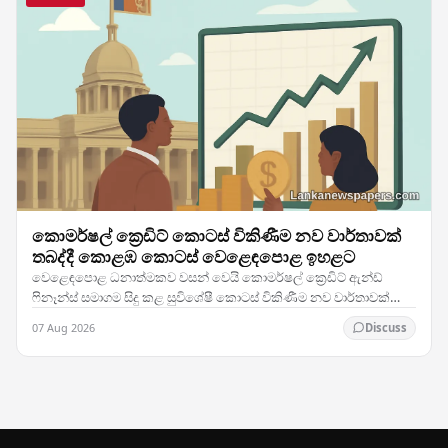
කොමර්ෂල් ක්‍රෙඩිට් කොටස් විකිණීම නව වාර්තාවක්
තබද්දී කොළඹ කොටස් වෙළෙඳපොළ ඉහළට
වෙළෙඳපොළ ධනාත්මකව වසන් වෙයි කොමර්ෂල් ක්‍රෙඩිට් ඇන්ඩ්
ෆිනෑන්ස් සමාගම සිදු කළ සුවිශේෂී කොටස් විකිණීම නව වාර්තාවක්
තබමින් ශ්‍රී ලංකා කොටස් වෙළෙඳාමට උද්දීපනයක් ලබා…
07 Aug 2026
Discuss