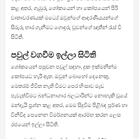
කළ අතර, ගැඹුරු ශෝකයෙන් හා කෝපයෙන් පිරි
වාතාවරණයක් මධ්‍යේ ඔවුන්ගේ ආදරණීයයන්ගේ
සිරුරු භාර ගැනීමට ගොදුරු වූවන්ගේ ඥාතීන් රැස් වී
සිටිති.
පවුල් වගවීම ඉල්ලා සිටිති
ශෝකයෙන් පසුවන පවුල් සඳහා, දුක ඉක්මනින්ම
කෝපයට හැරී ඇත. ඔවුන් බොහෝ දෙනෙකු,
මෙතරම් ජීවිත නැති වීමට පෙර හිංසාව මැඩ
පැවැත්වීමට බන්ධනාගාර බලධාරීන්ට නොහැකි වූයේ
මන්දැයි ප්‍රශ්න කළ අතර, මෙම සිදුවීම පිළිබඳ පූර්ණ හා
විනිවිද පෙනෙන විමර්ශනයක් ආරම්භ කරන ලෙස
රජයෙන් ඉල්ලා සිටිති.