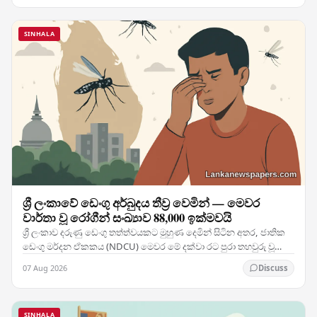
SINHALA
ශ්‍රී ලංකාවේ ඩෙංගු අර්බුදය තීව්‍ර වෙමින් — මෙවර
වාර්තා වූ රෝගීන් සංඛ්‍යාව 88,000 ඉක්මවයි
ශ්‍රී ලංකාව දරුණු ඩෙංගු තත්ත්වයකට මුහුණ දෙමින් සිටින අතර, ජාතික
ඩෙංගු මර්දන ඒකකය (NDCU) මෙවර මේ දක්වා රට පුරා තහවුරු වූ
රෝගීන් 88,088 දෙනෙකු සහ මරණ 63ක් වාර්තා…
07 Aug 2026
Discuss
SINHALA