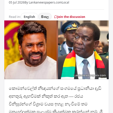
05 Jul 2026
By Lankanewspapers.com
Local
Read in:
English
සිංහල
Join the discussion
කොමන්වෙල්ත් නීඥයන්ගේ සංගමයේ ප්‍රධානියා දැඩි
අනතුරු ඇඟවීමක් නිකුත් කර ඇත — රජය
විනිසුරන්ගේ විශ්‍රාම වයස ඉහළ නැංවීමේ තම
මතභේදාත්මක සැලැස්ම ක්‍රියාත්මක කරන්නේ නම්, ශ්‍රී