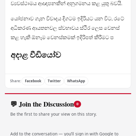
ව්‍යවස්ථාමය ආඥාපනකින් අනුගමනය කළ යුතු බවයි.
යෝජනාව ගැන විවාදය දිගටම ඉදිරියට යන විට, රටේ
අධිකරණ ආයතනවල ස්වභාවය ස්ථිර ලෙස වෙනස්
කළ හැකි ඕනෑම වෙනස්කමක් ඉදිරිපත් කිරීමට ප
අදාළ වීඩියෝව
Share:
Facebook
Twitter
WhatsApp
💬 Join the Discussion
0
Be the first to share your view on this story.
Add to the conversation — you’ll sign in with Google to