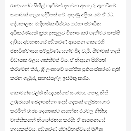
රාජ්‍යයන්ට සිහිල් හැගීමක් දනවන අනතුරු ඇඟවීමේ
කතාවක් ලෙස ඉදිරිපත් වේ. දකුණු අප්‍රිකාවේ ඒ රට,
දේශපාලන මැදිහත්කාරිත්වය හරහා ස්වාධීන
අධිකරණයක් ක්‍රමානුකූලව විනාශ කර ගැනීමට සාක්ෂි
දැරීය; අවසානයේ අධිකරණ ආයතන කෙරෙහි
ජනවිශ්වාසය සම්පූර්ණයෙන්ම බිඳ වැටී, සීමාවක් නැති
විධායක බලය ශක්තිමත් විය. ඒ නිදසුන සිහිපත්
කිරීමෙන් තිරු, ශ්‍රී ලංකාවේ යෝජිත ප්‍රතිසංස්කරණ ඇති
කරන ගැඹුරු කනස්සල්ල ඉස්මතු කරයි.
කොමන්වෙල්ත් නීඥයන්ගේ සංගමය, පොදු නීති
උරුමයක් බෙදාගන්නා දෙස් දෙකක් ලේඛනාගාර
කරමින් රාජ්‍ය දෙසතකට ආසන්න රටවල නීතිඥ
වෘත්තිකයන් නියෝජනය කරයි; ඒ ආයතනයේ
නායකත්වය, අධිකරණ ස්වාධීනත්වයේ මූලික