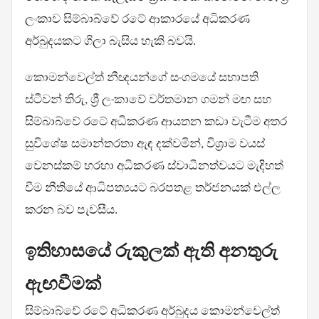
ලංකාව සිම්බාබ්වේ රටේ ආකාරයේ අධිකරණ
අර්බුදයකට ගිලා බැසිය හැකි බවයි.
කොමන්වෙල්ත් නීඥයන්ගේ සංගමයේ සභාපති
ස්ටීවන් තිරු, ශ්‍රී ලංකාවේ වර්තමාන ගමන් මඟ සහ
සිම්බාබ්වේ රටේ අධිකරණ ආයතන කඩා වැටීම අතර
සුවිශේෂ සමාන්තරතා ඇඳ දක්වමින්, විශ්‍රාම වයස්
වෙනස්කම් හරහා අධිකරණ ස්වාධීනත්වයට මැදිහත්
වීම නීතියේ ආධිපත්‍යයට බරපතළ තර්ජනයක් එල්ල
කරන බව පැවසීය.
ඉතිහාසයේ රුකුලක් ඇති අනතුරු
ඇඟවීමක්
සිම්බාබ්වේ රටේ අධිකරණ අර්බුදය කොමන්වෙල්ත්