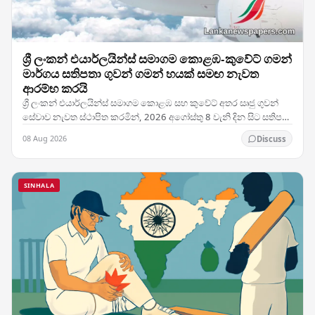
ශ්‍රී ලංකන් එයාර්ලයින්ස් සමාගම කොළඹ-කුවේට් ගමන්
මාර්ගය සතිපතා ගුවන් ගමන් හයක් සමඟ නැවත
ආරම්භ කරයි
ශ්‍රී ලංකන් එයාර්ලයින්ස් සමාගම කොළඹ සහ කුවේට් අතර සෘජු ගුවන්
සේවාව නැවත ස්ථාපිත කරමින්, 2026 අගෝස්තු 8 වැනි දින සිට සතිපතා
ගුවන් ගමන් හයක් සහිතව එම මාර්ගයේ…
08 Aug 2026
Discuss
SINHALA