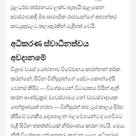
මූලධර්ම තර්ජනයට ලක්ව ඇතැයි සැලකෙන
අවස්ථාවකදී මිස සාමාජික රාජ්‍යයන්ගේ අභ්‍යන්තර
කටයුතුවලට කලාතුරකින් මැදිහත් වෙයි.
අධිකරණ ස්වාධීනත්වය
අවදානමේ
විශ්‍රාම වයස් යෝජනාව විවේචනය කරන්නන් තර්ක
කරන්නේ, සිටින විනිසුරන්ගේ සේවා කොන්දේසි
වෙනස් කිරීම — විශේෂයෙන් විධායකය විසින් ඇති
කරන ආණ්ඩුක්‍රම ව්‍යවස්ථාමය හෝ ව්‍යවස්ථාදායක
යාන්ත්‍රණයක් හරහා — විනිසුරන් තම ධුර කාලය දීර්ඝ
කිරීමේ වගකීම දෙශපාලන බලවේගයන්ට ද ගෙවීමට
බැඳී සිටින තතත්ත්වයක් නිර්මාණය කරන බවයි. මෙය,
නීති විශේෂඥයන් අනතුරු අඟවන ලෙස, අධිකරණ