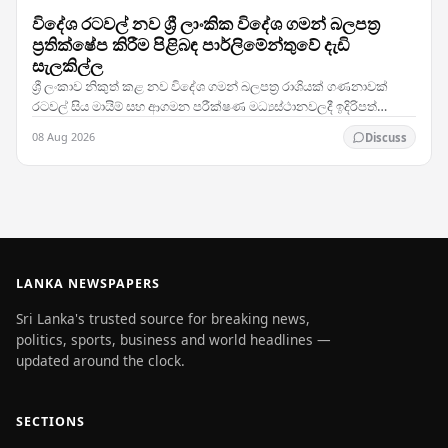
විදේශ රටවල් නව ශ්‍රී ලාංකික විදේශ ගමන් බලපත්‍ර
ප්‍රතික්ෂේප කිරීම පිළිබඳ පාර්ලිමේන්තුවේ දැඩි
සැලකිල්ල
ශ්‍රී ලංකාව නිකුත් කළ නව විදේශ ගමන් බලපත්‍ර රාශියක් ගණනාවක්
රටවල් සිය මායිම් සහ ආගමන පරීක්ෂණ මධ්‍යස්ථානවලදී ඉදිරිපත්
කිරීමේදී ප්‍රතික්ෂේප කරනු ලබන බවට වාර්තා…
08 Aug 2026
Discuss
LANKA NEWSPAPERS
Sri Lanka's trusted source for breaking news,
politics, sports, business and world headlines —
updated around the clock.
SECTIONS