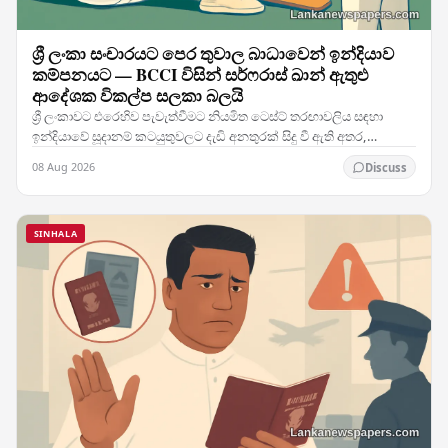
ශ්‍රී ලංකා සංචාරයට පෙර තුවාල බාධාවෙන් ඉන්දියාව
කම්පනයට — BCCI විසින් සර්ෆරාස් ඛාන් ඇතුළු
ආදේශක විකල්ප සලකා බලයි
ශ්‍රී ලංකාවට එරෙහිව පැවැත්වීමට නියමිත ටෙස්ට් තරඟාවලිය සඳහා
ඉන්දියාවේ සූදානම් කටයුතුවලට දැඩි අනතුරක් සිදු වී ඇති අතර,
කණ්ඩායමේ ප්‍රධාන ක්‍රීඩකයෙකුට හටගත් තුවාලය…
08 Aug 2026
Discuss
SINHALA