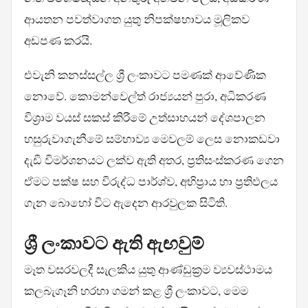
ආයතන පවත්වාගත යුතු නිපක්ෂභාවය මූලිකව
අඩපණ කරයි.
එවැනි කනස්සල්ල ශ්‍රී ලංකාවට පමණක් ආවේණික
නොවේ. කොමන්වෙල්ත් රාජ්‍යයන් පුරා, අධිකරණ
විශ්‍රාම වයස් සකස් කිරීමේ උත්සාහයන් දේශපාලන
හසුරුවාගැනීමේ සම්භාව්‍ය මෙවලම් ලෙස නොකඩවා
දැඩි විමර්ශනයට ලක්ව ඇති අතර, ප්‍රතිසංස්කරණ ගෙන
ඒමට පක්ෂ සහ විරුද්ධ පාර්ශ්ව, අභිප්‍රාය හා ප්‍රතිඵලය
ගැන බොහෝ විට ඇදෙන ආරවුලක සිටිති.
ශ්‍රී ලංකාවට ඇති ඇඟවුම්
මෑත වසරවලදී සැලකිය යුතු ආණ්ඩුක්‍රම ව්‍යවස්ථාමය
කලබැගෑනි හරහා ගමන් කළ ශ්‍රී ලංකාවට, මෙම