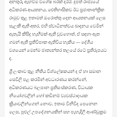
අනතුරු ඇඟවීම විශේෂ බරක් දරයි. දූපත් රාජ්‍යයේ
අධිකරණ ආයතනය, ඓතිහාසිකව ඊට ප්‍රජාතාන්ත්‍රික
රාමුව තුළ ඉතාමත් ඔරොත්තු දෙන ආයතනයක් ලෙස
සැලකී ඇති අතර, එහි ස්වාධීනත්වය ඛාදනය වෙමින්
ඇතැයි කිසිදු හැඟීමක් ඇති වුවහොත්, ඒ සඳහා ඈත
ගමන් ඇති ප්‍රතිවිපාක ඇතිවිය හැකිය — දේශීය
වශයෙන් මෙන්ම ජාත්‍යන්තර තලයේ රටේ ප්‍රතිරූපයට
ද.
ශ්‍රී ලංකාව තුළ නීතිය විශ්ලේෂකයන් ද ඒ හා සමාන
සෙවිලි පළ කරමින් අවධාරණය කරන්නේ,
අධිකරණයට බලපාන ප්‍රතිසංස්කරණ, විධායක
නියෝගවලින් හෝ කඩිනම් ව්‍යවස්ථාදායක
ක්‍රියාවලීන්ගෙන් නොව, ඉතාම විනිවිද පෙනෙන
ලෙස, පුළුල් උපදේශනයකින් සහ පැහැදිලි ආණ්ඩුක්‍රම