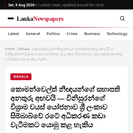
Sat, 8 Aug 2026
Sri Lanka’s news, updated around the clock
Lanka
Newspapers
Latest
General
Politics
Crime
Business
Technology
Home
›
Sinhala
›
කොමන්වෙල්ත් නීඥයන්ගේ සභාපති අනතුරු අඟවයි —
විනිසුරන්ගේ විශ්‍රාම වයස් යෝජනාව ශ්‍රී ලංකාව සිම්බාබ්වේ රටේ අධිකරණ කඩා
වැටීමකට යොමු කළ හැකිය
SINHALA
කොමන්වෙල්ත් නීඥයන්ගේ සභාපති
අනතුරු අඟවයි — විනිසුරන්ගේ
විශ්‍රාම වයස් යෝජනාව ශ්‍රී ලංකාව
සිම්බාබ්වේ රටේ අධිකරණ කඩා
වැටීමකට යොමු කළ හැකිය