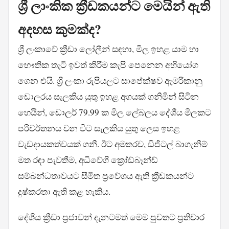
ශ්‍රී ලාංකික ක්‍රීඩකයන්ට මෙයින් ඇති
අදහස කුමක්ද?
ශ්‍රී ලංකාවේ ක්‍රීඩා ලෝලීන් සඳහා, මිල ඉහළ යාම හා
භෞතික තැටි ඉවත් කිරීම කැපී පෙනෙන අභියෝග
ගෙන එයි. ශ්‍රී ලංකා රුපියලට සාපේක්ෂව ඇමරිකානු
ඩොලරය සැලකිය යුතු ඉහළ අගයක් ගනිමින් සිටින
හෙයින්, ඩොලර් 79.99 ක මිල ලේබලය දේශීය මිලකට
පරිවර්තනය වන විට සැලකිය යුතු ලෙස ඉහළ
වැඩදායකත්වයක් ගනී. ඊට අමතරව, ඩිජිටල් බාගැනීම්
මත රඳා පැවතීම, අධිවේගී ක්‍රෝඩ්බෑන්ඩ්
සම්බන්ධතාවයට සීමිත ප්‍රවේශය ඇති ක්‍රීඩකයන්ට
දුෂ්කරතා ඇති කළ හැකිය.
දේශීය ක්‍රීඩා ප්‍රජාවන් දැනටමත් මෙම පුවතට ප්‍රතිචාර