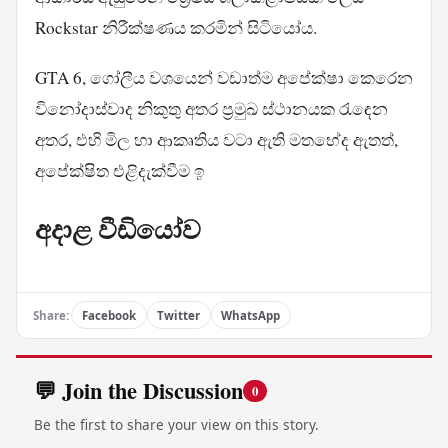
Rockstar නිරීක්ෂණය කරමින් සිටියෝය.
GTA 6, ගෝලීය වශයෙන් වඩාත්ම අපේක්ෂා කෙරෙන
විනෝදාස්වාද නිකුතු අතර ප්‍රමුඛ ස්ථානයක රැඳෙන
අතර, එහි මිල හා ආකෘතිය වටා ඇති මතභේද ඇතත්,
අපේක්ෂිත එළිදැක්වීම ඉ
අදාළ වීඩියෝව
Share:
Facebook
Twitter
WhatsApp
💬 Join the Discussion
0
Be the first to share your view on this story.