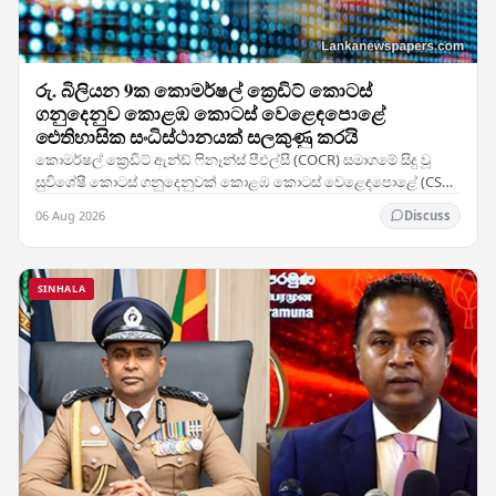
රු. බිලියන 9ක කොමර්ෂල් ක්‍රෙඩිට් කොටස්
ගනුදෙනුව කොළඹ කොටස් වෙළෙඳපොළේ
ඓතිහාසික සංධිස්ථානයක් සලකුණු කරයි
කොමර්ෂල් ක්‍රෙඩිට් ඇන්ඩ් ෆිනෑන්ස් පීඑල්සී (COCR) සමාගමේ සිදු වූ
සුවිශේෂී කොටස් ගනුදෙනුවක් කොළඹ කොටස් වෙළෙඳපොළේ (CSE)
වාර්තා නැවත ලිවීමට හේතු විය — සමාගමේ 28%ක…
06 Aug 2026
Discuss
SINHALA