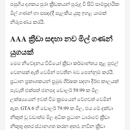
පසුගිය දශකය පුරා ක්‍රීඩකයන් පුරුදු වී සිටි සාම්ප්‍රදායික
මිල් ගණන් හා සසඳද්දී සැලකිය යුතු ඉහළ යාමක්
නිරූපණය කරයි.
AAA ක්‍රීඩා සඳහා නව මිල් ගණන්
යුගයක්
මෙම නිවේදනය වීඩියෝ ක්‍රීඩා කර්මාන්තය තුළ පුළුල්
වෙනසක් ඇති වෙමින් පවතින බව පෙන්නුම් කරයි.
ප්‍රධාන ප්‍රකාශකයන් ප්‍රමුඛ ශීර්ෂක සඳහා දීර්ඝ කාලයක්
පැවැති එක්සත් ජනපද ඩොලර් 59.99 ක මිල
ලක්ෂ්‍යයෙන් ඉවත් වීම ක්‍රමයෙන් වේගවත් වෙමින්
ඇත. GTA 6 හි ඩොලර් 79.99 ක මිල, එය මේ දක්වා
නිකුත් වූ වඩාත්ම මිල අධික ප්‍රධාන ධාරාවේ ක්‍රීඩා
නිකුතු අතර ස්ථානගත කරන අතර, නවීන ක්‍රීඩා