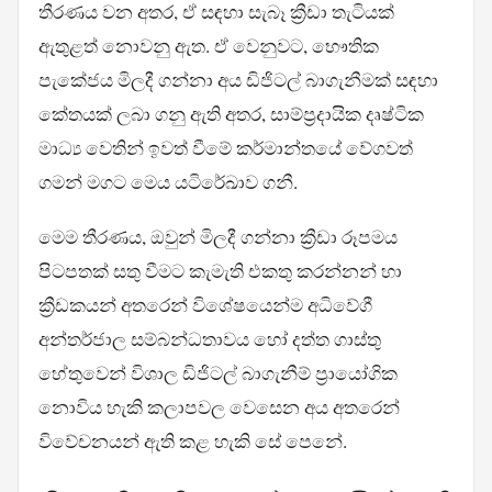
තීරණය වන අතර, ඒ සඳහා සැබෑ ක්‍රීඩා තැටියක්
ඇතුළත් නොවනු ඇත. ඒ වෙනුවට, භෞතික
පැකේජය මිලදී ගන්නා අය ඩිජිටල් බාගැනීමක් සඳහා
කේතයක් ලබා ගනු ඇති අතර, සාම්ප්‍රදායික දෘෂ්ටික
මාධ්‍ය වෙතින් ඉවත් වීමේ කර්මාන්තයේ වේගවත්
ගමන් මගට මෙය යටිරේඛාව ගනී.
මෙම තීරණය, ඔවුන් මිලදී ගන්නා ක්‍රීඩා රූපමය
පිටපතක් සතු වීමට කැමැති එකතු කරන්නන් හා
ක්‍රීඩකයන් අතරෙන් විශේෂයෙන්ම අධිවේගී
අන්තර්ජාල සම්බන්ධතාවය හෝ දත්ත ගාස්තු
හේතුවෙන් විශාල ඩිජිටල් බාගැනීම් ප්‍රායෝගික
නොවිය හැකි කලාපවල වෙසෙන අය අතරෙන්
විවේචනයන් ඇති කළ හැකි සේ පෙනේ.