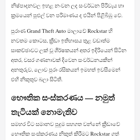
නිෂ්පාදනවල ඉහළ නංවන ලද සංවර්ධන පිරිවැය හා
ක්‍රමයෙන් පුළුල් වන පරිමාණය ද එයින් පිළිබිඹු වේ.
පුරාණ Grand Theft Auto මාලාවේ Rockstar හි
නවතම කොටස, ක්‍රීඩා ඉතිහාසය තුළ වඩාත්ම
සාකච්ඡාවට ලක් වූ ශීර්ෂකයන් අතර ඉදිරියෙන් සිටින
අතර, වසර ගණනාවක් දිවෙන සංවර්ධනයකින්
අනතුරුව, ලොව පුරා රසිකයන් ඉමහත් ඉවසීමෙන්
එහි නිකුතුව බලා සිටිති.
භෞතික සංස්කරණය — නමුත්
තැටියක් නොමැතිව
සමහර විට සමානව පුදුම සහගත වන්නේ ක්‍රීඩාවේ
භෞතික සංස්කරණය නිකුත් කිරීමට Rockstar ගත්