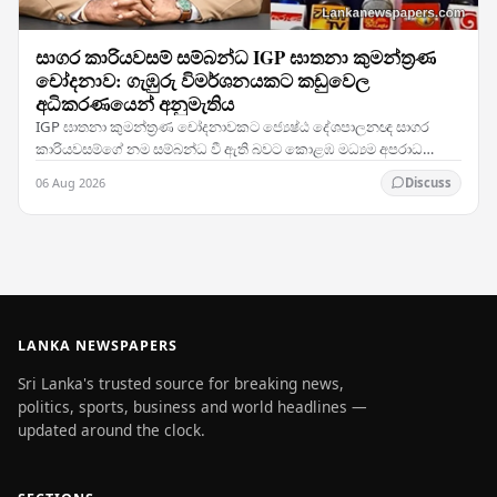
සාගර කාරියවසම් සම්බන්ධ IGP ඝාතනා කුමන්ත්‍රණ
චෝදනාව: ගැඹුරු විමර්ශනයකට කඩුවෙල
අධිකරණයෙන් අනුමැතිය
IGP ඝාතනා කුමන්ත්‍රණ චෝදනාවකට ජ්‍යෙෂ්ඨ දේශපාලනඥ සාගර
කාරියවසම්ගේ නම සම්බන්ධ වී ඇති බවට කොළඹ මධ්‍යම අපරාධ
විමර්ශන කාර්යාංශය (CCIB) ඉදිරිපත් කළ වාර්තාව සලකා බැලූ…
06 Aug 2026
Discuss
LANKA NEWSPAPERS
Sri Lanka's trusted source for breaking news,
politics, sports, business and world headlines —
updated around the clock.