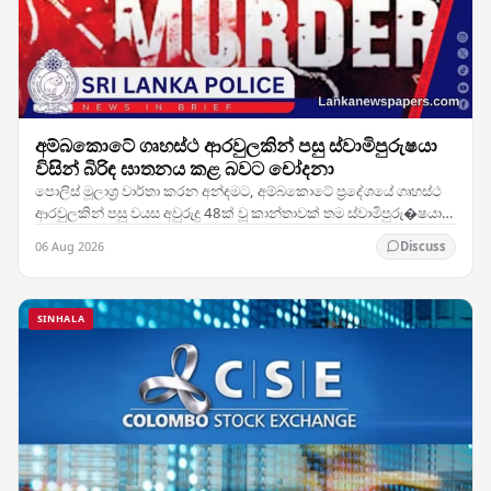
අම්බකොටේ ගෘහස්ථ ආරවුලකින් පසු ස්වාමිපුරුෂයා
විසින් බිරිඳ ඝාතනය කළ බවට චෝදනා
පොලිස් මූලාශ්‍ර වාර්තා කරන අන්දමට, අම්බකොටේ ප්‍රදේශයේ ගෘහස්ථ
ආරවුලකින් පසු වයස අවුරුදු 48ක් වූ කාන්තාවක් තම ස්වාමිපුරු�ෂයා
විසින් ඝාතනය කර ඇතැයි සැලකේ. සිද්ධිය…
06 Aug 2026
Discuss
SINHALA