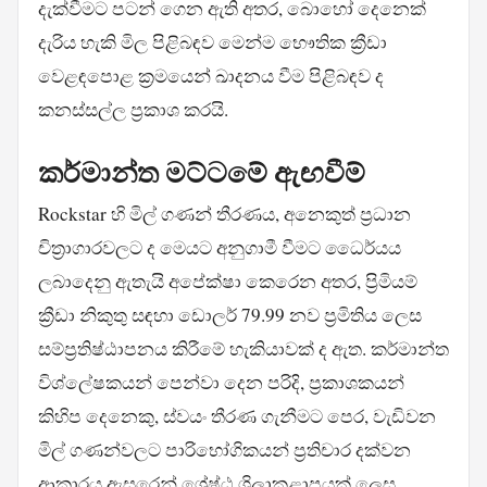
දැක්වීමට පටන් ගෙන ඇති අතර, බොහෝ දෙනෙක්
දැරිය හැකි මිල පිළිබඳව මෙන්ම භෞතික ක්‍රීඩා
වෙළඳපොළ ක්‍රමයෙන් ඛාදනය වීම පිළිබඳව ද
කනස්සල්ල ප්‍රකාශ කරයි.
කර්මාන්ත මට්ටමේ ඇඟවීම්
Rockstar හි මිල් ගණන් තීරණය, අනෙකුත් ප්‍රධාන
චිත්‍රාගාරවලට ද මෙයට අනුගාමී වීමට ධෛර්යය
ලබාදෙනු ඇතැයි අපේක්ෂා කෙරෙන අතර, ප්‍රිමියම්
ක්‍රීඩා නිකුතු සඳහා ඩොලර් 79.99 නව ප්‍රමිතිය ලෙස
සම්ප්‍රතිෂ්ඨාපනය කිරීමේ හැකියාවක් ද ඇත. කර්මාන්ත
විශ්ලේෂකයන් පෙන්වා දෙන පරිදි, ප්‍රකාශකයන්
කිහිප දෙනෙකු, ස්වයං තීරණ ගැනීමට පෙර, වැඩිවන
මිල් ගණන්වලට පාරිභෝගිකයන් ප්‍රතිචාර දක්වන
ආකාරය ඇසුරෙන් ශ්‍රේෂ්ඨ ශිලාකළාපයක් ලෙස