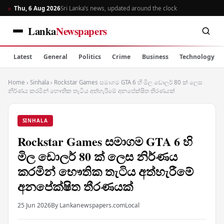
Thu, 6 Aug 2026
Sri Lanka’s news, updated around the clock
Lanka
Newspapers
Latest
General
Politics
Crime
Business
Technology
Home
›
Sinhala
›
Rockstar Games සමාගම GTA 6 හි මිල ඩොලර් 80 ක් ලෙස
නිර්ණය කරමින් භෞතික තැටිය අත්හැරීමේ අනපේක්ෂිත තීරණයක්
SINHALA
Rockstar Games සමාගම GTA 6 හි
මිල ඩොලර් 80 ක් ලෙස නිර්ණය
කරමින් භෞතික තැටිය අත්හැරීමේ
අනපේක්ෂිත තීරණයක්
25 Jun 2026
By Lankanewspapers.com
Local