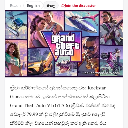
Read in:
English
සිංහල
Join the discussion
ක්‍රීඩා කර්මාන්තයේ දැවැන්තයෙකු වන Rockstar
Games සමාගම, ඉමහත් අපේක්ෂාවෙන් බලාසිටින
Grand Theft Auto VI (GTA 6) ක්‍රීඩාව එක්සත් ජනපද
ඩොලර් 79.99 ක් වූ එළිදැක්වීමේ මිලකට අලෙවි
කිරීමට නිල වශයෙන් තහවුරු කර ඇති අතර, එය